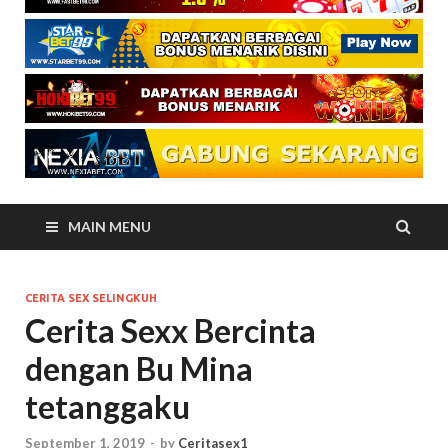
MAIN MENU
CERITA SEX SELINGKUH
Cerita Sexx Bercinta
dengan Bu Mina
tetanggaku
September 1, 2019
-
by
Ceritasex1