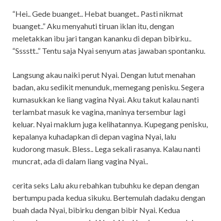
“Hei.. Gede buanget.. Hebat buanget.. Pasti nikmat
buanget..” Aku menyahuti tiruan iklan itu, dengan
meletakkan ibu jari tangan kananku di depan bibirku..
“Sssstt..” Tentu saja Nyai senyum atas jawaban spontanku.
Langsung akau naiki perut Nyai. Dengan lutut menahan
badan, aku sedikit menunduk, memegang penisku. Segera
kumasukkan ke liang vagina Nyai. Aku takut kalau nanti
terlambat masuk ke vagina, maninya tersembur lagi
keluar. Nyai maklum juga kelihatannya. Kupegang penisku,
kepalanya kuhadapkan di depan vagina Nyai, lalu
kudorong masuk. Bless.. Lega sekali rasanya. Kalau nanti
muncrat, ada di dalam liang vagina Nyai..
cerita seks Lalu aku rebahkan tubuhku ke depan dengan
bertumpu pada kedua sikuku. Bertemulah dadaku dengan
buah dada Nyai, bibirku dengan bibir Nyai. Kedua