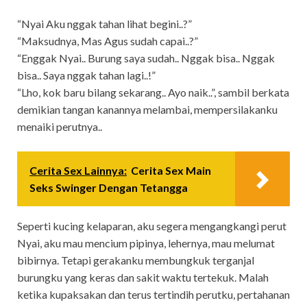
“Nyai Aku nggak tahan lihat begini..?”
“Maksudnya, Mas Agus sudah capai..?”
“Enggak Nyai.. Burung saya sudah.. Nggak bisa.. Nggak
bisa.. Saya nggak tahan lagi..!”
“Lho, kok baru bilang sekarang.. Ayo naik..”, sambil berkata
demikian tangan kanannya melambai, mempersilakanku
menaiki perutnya..
Cerita Sex Lainnya:
Cerita Sex Main
Seks Swinger Dengan Tetangga
Seperti kucing kelaparan, aku segera mengangkangi perut
Nyai, aku mau mencium pipinya, lehernya, mau melumat
bibirnya. Tetapi gerakanku membungkuk terganjal
burungku yang keras dan sakit waktu tertekuk. Malah
ketika kupaksakan dan terus tertindih perutku, pertahanan