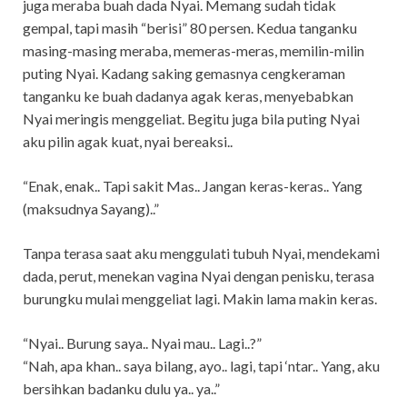
juga meraba buah dada Nyai. Memang sudah tidak
gempal, tapi masih “berisi” 80 persen. Kedua tanganku
masing-masing meraba, memeras-meras, memilin-milin
puting Nyai. Kadang saking gemasnya cengkeraman
tanganku ke buah dadanya agak keras, menyebabkan
Nyai meringis menggeliat. Begitu juga bila puting Nyai
aku pilin agak kuat, nyai bereaksi..
“Enak, enak.. Tapi sakit Mas.. Jangan keras-keras.. Yang
(maksudnya Sayang)..”
Tanpa terasa saat aku menggulati tubuh Nyai, mendekami
dada, perut, menekan vagina Nyai dengan penisku, terasa
burungku mulai menggeliat lagi. Makin lama makin keras.
“Nyai.. Burung saya.. Nyai mau.. Lagi..?”
“Nah, apa khan.. saya bilang, ayo.. lagi, tapi ‘ntar.. Yang, aku
bersihkan badanku dulu ya.. ya..”