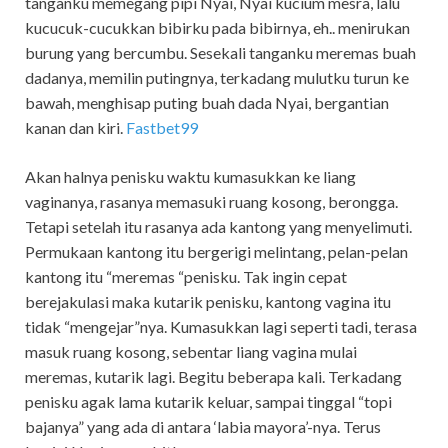
tanganku memegang pipi Nyai, Nyai kucium mesra, lalu
kucucuk-cucukkan bibirku pada bibirnya, eh.. menirukan
burung yang bercumbu. Sesekali tanganku meremas buah
dadanya, memilin putingnya, terkadang mulutku turun ke
bawah, menghisap puting buah dada Nyai, bergantian
kanan dan kiri.
Fastbet99
Akan halnya penisku waktu kumasukkan ke liang
vaginanya, rasanya memasuki ruang kosong, berongga.
Tetapi setelah itu rasanya ada kantong yang menyelimuti.
Permukaan kantong itu bergerigi melintang, pelan-pelan
kantong itu “meremas “penisku. Tak ingin cepat
berejakulasi maka kutarik penisku, kantong vagina itu
tidak “mengejar”nya. Kumasukkan lagi seperti tadi, terasa
masuk ruang kosong, sebentar liang vagina mulai
meremas, kutarik lagi. Begitu beberapa kali. Terkadang
penisku agak lama kutarik keluar, sampai tinggal “topi
bajanya” yang ada di antara ‘labia mayora’-nya. Terus