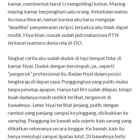
kamar, membentuk huruf U mengelilingi kebun. Masing-
masing kamar berpenghuni satu orang. Kebetulan waktu
itu masa liburan, namun karena aku harus mengejar
“deadline” penyelesaian skripsi, terpaksa aku tidak dapat
mudik. Hiya khan, masak sudah jadi mahasiswa PTN
terkenal seantero dunia rela di-DO.
Singkat cerita aku sudah duduk di tepi tempat tidur di
kamar Nyai. Duduk dengan bersimpuh, ya.. seperti
“pengerok” professional itu. Badan Nyai dalam posisi
tengkurap di depan saya. Punggungnya yang putih, mulus
tanpa penutup apapun. Hanya tali BH sudah dilepas, tetapi
buah dadanya masih sedikit terlihat, tergencet di
bawahnya.. Leher Nyai terlihat jenjang, putih, dengan
rambut yang panjang sampai ke pinggang, disibakkan ke
samping. Punggung ke bawah ada sejenis kain sarung yang
diikatkan sekenanya secara longgar. Ke bawah, kain itu
hanya menutupi sampai lipatan lutut. Di bawahnya betis