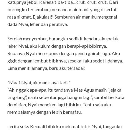
katupnya jebol. Karena tiba-tiba.., crut.. crut.. crut.. Dari
burungku tersembur, memancar air mani, yang disertai
rasa nikmat. Ejakulasi!! Semburan air maniku mengenai
dada Nyai, leher dan perutnya.
Setelah menyembur, burungku sedikit kendur, aku peluk
leher Nyai, aku kulum dengan berapi-api bibirnya.
Rupanya Nyai merespons dengan penuh gairah juga. Aku
gigit dengan lembut bibirnya, sesekali aku sedot lidahnya.
Lima menit lamanya, baru aku tersadar.
“Maaf Nyai, air mani saya tadi..”
“Ah, nggak apa-apa, itu tandanya Mas Agus masih “jejaka
ting-ting”, nanti sebentar juga bangun lagi.”, sambil berkata
demikian, Nyai mencium lagi bibirku. Tentu saja aku
membalasnya dengan lebih bernafsu.
cerita seks Kecuali bibirku melumat bibir Nyai, tanganku