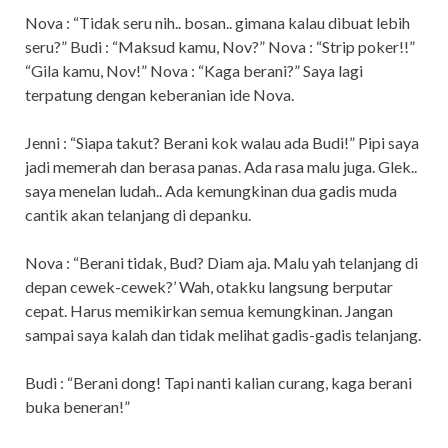
Nova : “Tidak seru nih.. bosan.. gimana kalau dibuat lebih
seru?” Budi : “Maksud kamu, Nov?” Nova : “Strip poker!!”
“Gila kamu, Nov!” Nova : “Kaga berani?” Saya lagi
terpatung dengan keberanian ide Nova.
Jenni : “Siapa takut? Berani kok walau ada Budi!” Pipi saya
jadi memerah dan berasa panas. Ada rasa malu juga. Glek..
saya menelan ludah.. Ada kemungkinan dua gadis muda
cantik akan telanjang di depanku.
Nova : “Berani tidak, Bud? Diam aja. Malu yah telanjang di
depan cewek-cewek?’ Wah, otakku langsung berputar
cepat. Harus memikirkan semua kemungkinan. Jangan
sampai saya kalah dan tidak melihat gadis-gadis telanjang.
Budi : “Berani dong! Tapi nanti kalian curang, kaga berani
buka beneran!”