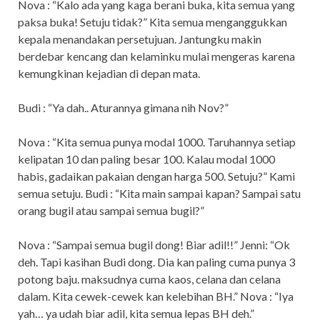
Nova : “Kalo ada yang kaga berani buka, kita semua yang
paksa buka! Setuju tidak?” Kita semua menganggukkan
kepala menandakan persetujuan. Jantungku makin
berdebar kencang dan kelaminku mulai mengeras karena
kemungkinan kejadian di depan mata.
Budi : “Ya dah.. Aturannya gimana nih Nov?”
Nova : “Kita semua punya modal 1000. Taruhannya setiap
kelipatan 10 dan paling besar 100. Kalau modal 1000
habis, gadaikan pakaian dengan harga 500. Setuju?” Kami
semua setuju. Budi : “Kita main sampai kapan? Sampai satu
orang bugil atau sampai semua bugil?”
Nova : “Sampai semua bugil dong! Biar adil!!” Jenni: “Ok
deh. Tapi kasihan Budi dong. Dia kan paling cuma punya 3
potong baju. maksudnya cuma kaos, celana dan celana
dalam. Kita cewek-cewek kan kelebihan BH.” Nova : “Iya
yah… ya udah biar adil, kita semua lepas BH deh.”