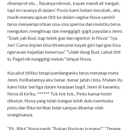
disemprot elu… Rasanya nikmat.. kayak mandi air hangat..
tapi ini rasanya di dalam.’ Posisi kami belum berubah.. aku
masih menancapkan titit ke dalam vagina Nova sambil
terus menyemprotkan sisa-sisa sperma dan mulutku terus
mengulum, menghisap dan menggigit-gigit payudara Jenni.
“Enak yah Bud, isap tetek gue dan ngentot-in Nova” “Iya
Jen! Cuma impian bisa threesome kayak gini tapi gue bisa
ngerasain kejadian benernya.” “Udah dong Bud, cabut titit
lu. Pegel nih nungging melulu” timpal Nova.
Kucabut tititku tetapi pandanganku terus menatap mata
Jenni. Kelihatannya aku benar-benar jatuh cinta. Malam itu
kami tidur bertiga dalam keadaan bugil. Jenni di kananku,
Nova di kiriku. ****** Tok tok tok.. Pintu kamar hotel
diketuk. Nova yang telah bangun lebih dulu membuka
pintu dan Rika terlihat telah sampai dihantar oleh
orangtuanya.
“Eh.. Rika” Nova panik “Bokap Nyokap lu mana?” “Tenang