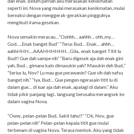
dan enak. Belum pernah aku merasakan kenikmatan
seperti ini. Nova yang mulai merasakan kenikmatan, mulai
bereaksi dengan menggerak-gerakkan pinggulnya
mengikuti irama gesekan.
Nova semakin meracau…”Oohhh… aahhh… ohh..my…
God…..Enak banget Bud” “Terus Bud… Enak… ahhh…
aahhHHH….AAAHHHHHH…Gila.. enak banget Titit lu
Bud!! Gue dah sampe nih” “Baru digesek aja dah enak gini
yah, Bud… gimana kalo dimasukin yah? Masukin deh Bud..”
“Serius lu, Nov? Lu mau gue perawanin? Gue sih dah nafsu
banget nih.” “Iya, Bud… Gue pengen ngerasain titit lu di
dalam gue… di luar aja dah enak, apalagi di dalam.” Aku
tidak pikir panjang lagi.. langsung berusaha merangsek ke
dalam vagina Nova.
“Oww.. pelan-pelan Bud.. Sakit tahu!!” “Ok, Nov.. gue
pelan-pelan nih” Pelan-pelan kepala titit gue mulai
terbenam di vagina Nova. Terasa mentok. Aku yang tidak