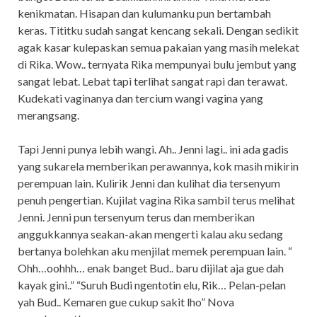
kenikmatan. Hisapan dan kulumanku pun bertambah
keras. Tititku sudah sangat kencang sekali. Dengan sedikit
agak kasar kulepaskan semua pakaian yang masih melekat
di Rika. Wow.. ternyata Rika mempunyai bulu jembut yang
sangat lebat. Lebat tapi terlihat sangat rapi dan terawat.
Kudekati vaginanya dan tercium wangi vagina yang
merangsang.
Tapi Jenni punya lebih wangi. Ah.. Jenni lagi.. ini ada gadis
yang sukarela memberikan perawannya, kok masih mikirin
perempuan lain. Kulirik Jenni dan kulihat dia tersenyum
penuh pengertian. Kujilat vagina Rika sambil terus melihat
Jenni. Jenni pun tersenyum terus dan memberikan
anggukkannya seakan-akan mengerti kalau aku sedang
bertanya bolehkan aku menjilat memek perempuan lain. “
Ohh…oohhh… enak banget Bud.. baru dijilat aja gue dah
kayak gini..” “Suruh Budi ngentotin elu, Rik… Pelan-pelan
yah Bud.. Kemaren gue cukup sakit lho” Nova