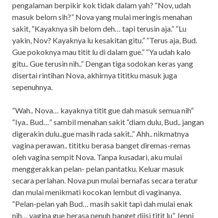
pengalaman berpikir kok tidak dalam yah? “Nov, udah
masuk belom sih?” Nova yang mulai meringis menahan
sakit, “Kayaknya sih belom deh… tapi terusin aja.” “Lu
yakin, Nov? Kayaknya lu kesakitan gitu.” “Terus aja, Bud.
Gue pokoknya mau titit lu di dalam gue.” “Ya udah kalo
gitu.. Gue terusin nih..” Dengan tiga sodokan keras yang
disertai rintihan Nova, akhirnya tititku masuk juga
sepenuhnya.
“Wah.. Nova… kayaknya titit gue dah masuk semua nih”
“Iya.. Bud…” sambil menahan sakit “diam dulu, Bud.. jangan
digerakin dulu..gue masih rada sakit..” Ahh.. nikmatnya
vagina perawan.. tititku berasa banget diremas-remas
oleh vagina sempit Nova. Tanpa kusadari, aku mulai
menggerakkan pelan- pelan pantatku. Keluar masuk
secara perlahan. Nova pun mulai bernafas secara teratur
dan mulai menikmati kocokan lembut di vaginanya.
“Pelan-pelan yah Bud… masih sakit tapi dah mulai enak
nih… vagina gue berasa penuh banget diisi titit lu” Jenni