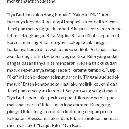
menghangatkan suasana.
“Iya Bud.. masukin dong buruan.” “Yakin lu, Rik?” Aku
bertanya kepada Rika tetapi tatapanku kembali ke Jenni.
Jenni pun mengangguk kembali. Aku pun segera membuka
lebar selangkangan Rika. Vagina Rika terlihat sangat imut,
karena memang Rika orangnya cukup kecil. Tinggi
badannya hanya di bawah bahuku sedikit. Perlahan-lahan
aku dorong tititku ke dalam vagina Rika. Rika yang sudah
sangat basah hanya bisa mendesah. Kepala tititku sudah
masuk sepenuhnya tetapi seperti ketemu tembok. “Siap
Rika? Ini dah di depan selaput dara nih. Tinggal gue sodok
masuk” Entah kenapa sekali lagi aku melirik ke Jenni dan
Jenni pun tersenyum kembali. Senyum yang sangat manis.
“Iya Bud.. sodok aja.. perkosa gue.. bikin gue hamil.. gue
mau anak dari lu.” Rika sudah lupa daratan. Kupegang
pinggul Rika dengan erat dan kudorong dengan penuh
kekuatan. Blesss.. masuk sudah. Rika menitikkan air mata
menahan sakit. “Lanjut Rik?” “Iya Bud.