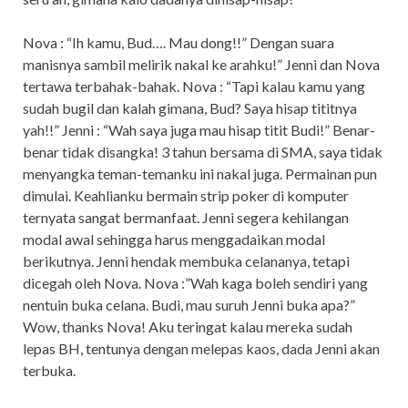
Nova : “Ih kamu, Bud…. Mau dong!!” Dengan suara
manisnya sambil melirik nakal ke arahku!” Jenni dan Nova
tertawa terbahak-bahak. Nova : “Tapi kalau kamu yang
sudah bugil dan kalah gimana, Bud? Saya hisap tititnya
yah!!” Jenni : “Wah saya juga mau hisap titit Budi!” Benar-
benar tidak disangka! 3 tahun bersama di SMA, saya tidak
menyangka teman-temanku ini nakal juga. Permainan pun
dimulai. Keahlianku bermain strip poker di komputer
ternyata sangat bermanfaat. Jenni segera kehilangan
modal awal sehingga harus menggadaikan modal
berikutnya. Jenni hendak membuka celananya, tetapi
dicegah oleh Nova. Nova :”Wah kaga boleh sendiri yang
nentuin buka celana. Budi, mau suruh Jenni buka apa?”
Wow, thanks Nova! Aku teringat kalau mereka sudah
lepas BH, tentunya dengan melepas kaos, dada Jenni akan
terbuka.