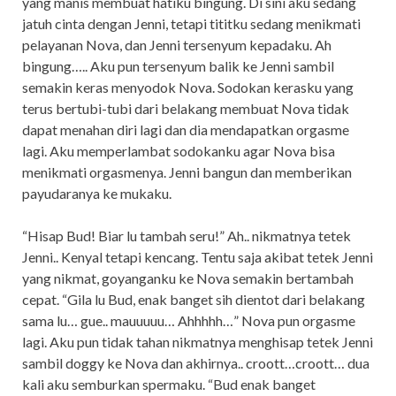
yang manis membuat hatiku bingung. Di sini aku sedang
jatuh cinta dengan Jenni, tetapi tititku sedang menikmati
pelayanan Nova, dan Jenni tersenyum kepadaku. Ah
bingung….. Aku pun tersenyum balik ke Jenni sambil
semakin keras menyodok Nova. Sodokan kerasku yang
terus bertubi-tubi dari belakang membuat Nova tidak
dapat menahan diri lagi dan dia mendapatkan orgasme
lagi. Aku memperlambat sodokanku agar Nova bisa
menikmati orgasmenya. Jenni bangun dan memberikan
payudaranya ke mukaku.
“Hisap Bud! Biar lu tambah seru!” Ah.. nikmatnya tetek
Jenni.. Kenyal tetapi kencang. Tentu saja akibat tetek Jenni
yang nikmat, goyanganku ke Nova semakin bertambah
cepat. “Gila lu Bud, enak banget sih dientot dari belakang
sama lu… gue.. mauuuuu… Ahhhhh…” Nova pun orgasme
lagi. Aku pun tidak tahan nikmatnya menghisap tetek Jenni
sambil doggy ke Nova dan akhirnya.. croott…croott… dua
kali aku semburkan spermaku. “Bud enak banget