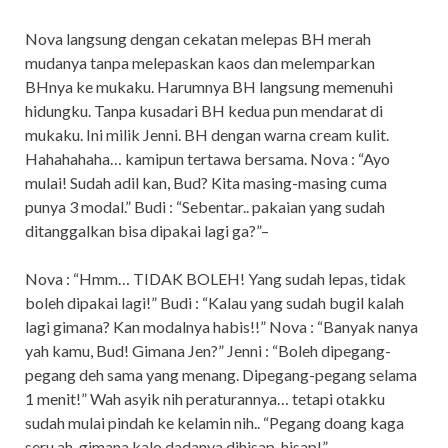
Nova langsung dengan cekatan melepas BH merah
mudanya tanpa melepaskan kaos dan melemparkan
BHnya ke mukaku. Harumnya BH langsung memenuhi
hidungku. Tanpa kusadari BH kedua pun mendarat di
mukaku. Ini milik Jenni. BH dengan warna cream kulit.
Hahahahaha… kamipun tertawa bersama. Nova : “Ayo
mulai! Sudah adil kan, Bud? Kita masing-masing cuma
punya 3 modal.” Budi : “Sebentar.. pakaian yang sudah
ditanggalkan bisa dipakai lagi ga?”–
Nova : “Hmm… TIDAK BOLEH! Yang sudah lepas, tidak
boleh dipakai lagi!” Budi : “Kalau yang sudah bugil kalah
lagi gimana? Kan modalnya habis!!” Nova : “Banyak nanya
yah kamu, Bud! Gimana Jen?” Jenni : “Boleh dipegang-
pegang deh sama yang menang. Dipegang-pegang selama
1 menit!” Wah asyik nih peraturannya… tetapi otakku
sudah mulai pindah ke kelamin nih.. “Pegang doang kaga
seru ah, gimana kalo dadanya dihisap-hisap!”