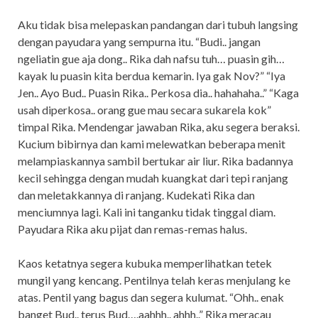
Aku tidak bisa melepaskan pandangan dari tubuh langsing
dengan payudara yang sempurna itu. “Budi.. jangan
ngeliatin gue aja dong.. Rika dah nafsu tuh… puasin gih…
kayak lu puasin kita berdua kemarin. Iya gak Nov?” “Iya
Jen.. Ayo Bud.. Puasin Rika.. Perkosa dia.. hahahaha..” “Kaga
usah diperkosa.. orang gue mau secara sukarela kok”
timpal Rika. Mendengar jawaban Rika, aku segera beraksi.
Kucium bibirnya dan kami melewatkan beberapa menit
melampiaskannya sambil bertukar air liur. Rika badannya
kecil sehingga dengan mudah kuangkat dari tepi ranjang
dan meletakkannya di ranjang. Kudekati Rika dan
menciumnya lagi. Kali ini tanganku tidak tinggal diam.
Payudara Rika aku pijat dan remas-remas halus.
Kaos ketatnya segera kubuka memperlihatkan tetek
mungil yang kencang. Pentilnya telah keras menjulang ke
atas. Pentil yang bagus dan segera kulumat. “Ohh.. enak
banget Bud.. terus Bud….aahhh.. ahhh..” Rika meracau