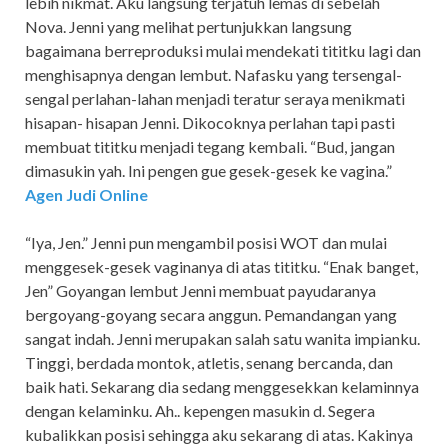
lebih nikmat. Aku langsung terjatuh lemas di sebelah
Nova. Jenni yang melihat pertunjukkan langsung
bagaimana berreproduksi mulai mendekati tititku lagi dan
menghisapnya dengan lembut. Nafasku yang tersengal-
sengal perlahan-lahan menjadi teratur seraya menikmati
hisapan- hisapan Jenni. Dikocoknya perlahan tapi pasti
membuat tititku menjadi tegang kembali. “Bud, jangan
dimasukin yah. Ini pengen gue gesek-gesek ke vagina.”
Agen Judi Online
“Iya, Jen.” Jenni pun mengambil posisi WOT dan mulai
menggesek-gesek vaginanya di atas tititku. “Enak banget,
Jen” Goyangan lembut Jenni membuat payudaranya
bergoyang-goyang secara anggun. Pemandangan yang
sangat indah. Jenni merupakan salah satu wanita impianku.
Tinggi, berdada montok, atletis, senang bercanda, dan
baik hati. Sekarang dia sedang menggesekkan kelaminnya
dengan kelaminku. Ah.. kepengen masukin d. Segera
kubalikkan posisi sehingga aku sekarang di atas. Kakinya