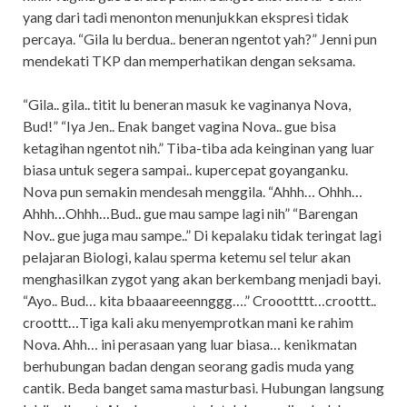
yang dari tadi menonton menunjukkan ekspresi tidak
percaya. “Gila lu berdua.. beneran ngentot yah?” Jenni pun
mendekati TKP dan memperhatikan dengan seksama.
“Gila.. gila.. titit lu beneran masuk ke vaginanya Nova,
Bud!” “Iya Jen.. Enak banget vagina Nova.. gue bisa
ketagihan ngentot nih.” Tiba-tiba ada keinginan yang luar
biasa untuk segera sampai.. kupercepat goyanganku.
Nova pun semakin mendesah menggila. “Ahhh… Ohhh…
Ahhh…Ohhh…Bud.. gue mau sampe lagi nih” “Barengan
Nov.. gue juga mau sampe..” Di kepalaku tidak teringat lagi
pelajaran Biologi, kalau sperma ketemu sel telur akan
menghasilkan zygot yang akan berkembang menjadi bayi.
“Ayo.. Bud… kita bbaaareeennggg….” Croootttt…croottt..
croottt…Tiga kali aku menyemprotkan mani ke rahim
Nova. Ahh… ini perasaan yang luar biasa… kenikmatan
berhubungan badan dengan seorang gadis muda yang
cantik. Beda banget sama masturbasi. Hubungan langsung