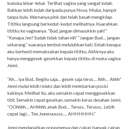
kubuka lebar-lebar. Terlihat vagina yang sangat indah.
Bahkan lebih indah daripada punya Nova. Mulus, hampir
tanpa bulu. Warnanya pink dan telah basah mengkilap.
Tititku langsung berkedut-kedut melihatnya. Kuarahkan
tititku ke vaginanya. “Bud, jangan dimasukkin yah!”
“Kenapa Jen? Sudah tidak tahan nih” “Jangan Bud… jangan
sekarang.” suaranya lembut meluluhkan hati. Entah kenapa
aku berhenti memaksakan kepala tititku. Akhirnya aku
hanya menggesek-gesekkan kepala tititku di muka vagina
Jenni.
“Ah… iya Bud.. Begitu saja… gesek saja terus… Ahh… Ahhh”
Jenni mulai lebih relaks dan lebih melebarkan posisi
kakinya. Melihat itu, aku semakin cepat menggesekkan
titit. Semakin cepat gesekan, semakin keras desahan Jenni.
“OOhhhh… AHhhhh..enak Bud… Teruss.. Terusss.. Lebih
cepat lagi… Tee..teeeruussss…. AHHHHHH.”
Jenni mendapatkan orgasmenya dan cukup banyak cairan