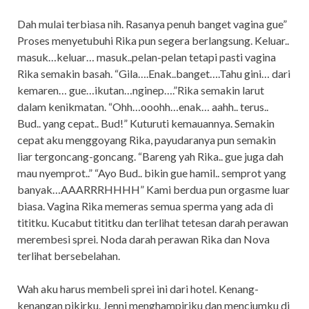
Dah mulai terbiasa nih. Rasanya penuh banget vagina gue”
Proses menyetubuhi Rika pun segera berlangsung. Keluar..
masuk…keluar… masuk..pelan-pelan tetapi pasti vagina
Rika semakin basah. “Gila….Enak..banget….Tahu gini… dari
kemaren… gue…ikutan…nginep….”Rika semakin larut
dalam kenikmatan. “Ohh…ooohh…enak… aahh.. terus..
Bud.. yang cepat.. Bud!” Kuturuti kemauannya. Semakin
cepat aku menggoyang Rika, payudaranya pun semakin
liar tergoncang-goncang. “Bareng yah Rika.. gue juga dah
mau nyemprot..” “Ayo Bud.. bikin gue hamil.. semprot yang
banyak…AAARRRHHHH” Kami berdua pun orgasme luar
biasa. Vagina Rika memeras semua sperma yang ada di
tititku. Kucabut tititku dan terlihat tetesan darah perawan
merembesi sprei. Noda darah perawan Rika dan Nova
terlihat bersebelahan.
Wah aku harus membeli sprei ini dari hotel. Kenang-
kenangan pikirku. Jenni menghampiriku dan menciumku di