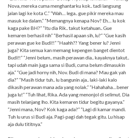
Nova, mereka cuma menghantarku kok.. tadi langsung
jalan lagi ke kota C.” “Wah… lega.. gue pikir mereka mau
masuk ke dalam.” “Memangnya kenapa Nov? Eh… lu kok
kaga pake BH?” “Itu dia Rik.. takut ketahuan.. Gue
kemaren berhasil nih” “Berhasil apaan sih, lu?” “Gue kasih
perawan gue ke Budi!!” “Haahh?? Yang bener lu? Jenni
juga? Kita semua kan memang kepengen banget dientot
Budi!!” “Jenni belum.. masih perawan dia.. kayaknya takut..
tapi udah main juga sama si Budi, cuma belum dimasukin
aja.” “Gue jadi horny nih, Nov. Budi di mana? Mau gak yah
dia?” “Masih tidur tuh.. lu bangunin aja.. laki-laki kalo
dikasih perawan mana ada yang nolak.” “Hahahaha…bener
juga lu!” “Tuh lihat, Rika. Ada yang menonjol di selimut. Dia
masih telanjang lho. Kita kemaren tidur begitu gayanya.”
“Jenni mana, Nov? Kok kaga ada?” “Lagi di kamar mandi.
Tuh lu urus si Budi aja. Pagi-pagi dah tegak gitu. Lu hisap
aja dulu tititnya.”