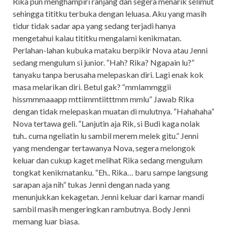
Rika pun menghampiri ranjang dan segera menarik selimut
sehingga tititku terbuka dengan leluasa. Aku yang masih
tidur tidak sadar apa yang sedang terjadi hanya
mengetahui kalau tititku mengalami kenikmatan.
Perlahan-lahan kubuka mataku berpikir Nova atau Jenni
sedang mengulum si junior. “Hah? Rika? Ngapain lu?”
tanyaku tanpa berusaha melepaskan diri. Lagi enak kok
masa melarikan diri. Betul gak? “mmlammggii
hissmmmaaapp mttiimmtiitttmm mmlu” Jawab Rika
dengan tidak melepaskan muatan di mulutnya. “Hahahaha”
Nova tertawa geli. “Lanjutin aja Rik, si Budi kaga nolak
tuh.. cuma ngeliatin lu sambil merem melek gitu.” Jenni
yang mendengar tertawanya Nova, segera melongok
keluar dan cukup kaget melihat Rika sedang mengulum
tongkat kenikmatanku. “Eh.. Rika… baru sampe langsung
sarapan aja nih” tukas Jenni dengan nada yang
menunjukkan kekagetan. Jenni keluar dari kamar mandi
sambil masih mengeringkan rambutnya. Body Jenni
memang luar biasa.