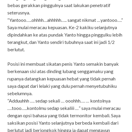
bebas gerakkan pinggulnya saat lakukan penetratif
seterusnya.
“Yantooo…..ohhhh…ahhhhh….. sangat nikmat …yantooo….”
Saya mulai meracau kepuasan. Ke-2 kakiku selanjutnya
dipindahkan ke atas pundak Yanto hingga pinggulku lebih
terangkut, dan Yanto sendiri tubuhnya saat ini jadi 1/2
berlutut.
Posisi ini membuat sikatan penis Yanto semakin banyak
berkenaan sisi atas dinding lubang senggamaku yang
rupanya datangkan kepuasan hebat yang tidak pernah
saya dapat dari lelaki yang dulu pernah menyetubuhiku
sebelumnya.
“Adduuhhh …. sedap sekali … ooohhh…. … kontolnya
….tooo…..kontolmu sedap sekaliii …” saya mulai meracau
dengan opsi bahasa yang tidak termonitor kembali. Saya
saksikan posisi Yanto selanjutnya berbeda kembali dari
berlutut jadi berjongkok hingga ia dapat mengayun