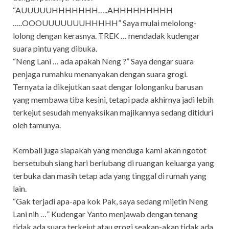
“AUUUUUHHHHHHH…..AHHHHHHHHH
…..OOOUUUUUUUHHHHH” Saya mulai melolong-
lolong dengan kerasnya. TREK … mendadak kudengar
suara pintu yang dibuka.
“Neng Lani … ada apakah Neng ?” Saya dengar suara
penjaga rumahku menanyakan dengan suara grogi.
Ternyata ia dikejutkan saat dengar lolonganku barusan
yang membawa tiba kesini, tetapi pada akhirnya jadi lebih
terkejut sesudah menyaksikan majikannya sedang ditiduri
oleh tamunya.
Kembali juga siapakah yang menduga kami akan ngotot
bersetubuh siang hari berlubang di ruangan keluarga yang
terbuka dan masih tetap ada yang tinggal di rumah yang
lain.
“Gak terjadi apa-apa kok Pak, saya sedang mijetin Neng
Lani nih …” Kudengar Yanto menjawab dengan tenang
tidak ada suara terkejut atau grogi seakan-akan tidak ada