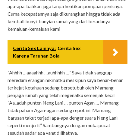
apa-apa, bahkan juga tanpa hentikan pompaan penisnya.
Cuma kecepatannya saja dikurangkan hingga tidak ada
kembali bunyi-bunyian ramai yang dari beradunya
kemaluan-kemaluan kami
Cerita Sex Lainnya:
Cerita Sex
Karena Taruhan Bola
“Ahhhh …aaaahhh …auhhhhh …” Saya tidak sanggup
meredam erangan nikmatku meskipun saya benar-benar
terkejut ketahuan sedang bersetubuh oleh Mamang
penjaga rumah yang telah megenalku semenjak kecil
“Aa..aduh punten Neng Lani … punten Agan … Mamang
tidak paham Agan-agan sedang repot ini, Mamang
barusan takut terjadi apa-apa denger suara Neng Lani
seperti menjerit” Sambungnya dengan muka pucat
sesudah sadar apa yang dilihatnya.