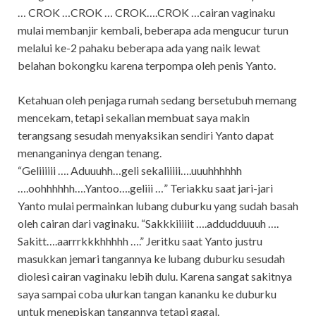
… CROK …CROK … CROK….CROK …cairan vaginaku
mulai membanjir kembali, beberapa ada mengucur turun
melalui ke-2 pahaku beberapa ada yang naik lewat
belahan bokongku karena terpompa oleh penis Yanto.
Ketahuan oleh penjaga rumah sedang bersetubuh memang
mencekam, tetapi sekalian membuat saya makin
terangsang sesudah menyaksikan sendiri Yanto dapat
menanganinya dengan tenang.
“Geliiiiii …. Aduuuhh…geli sekaliiiii….uuuhhhhhh
….oohhhhhh….Yantoo….geliii …” Teriakku saat jari-jari
Yanto mulai permainkan lubang duburku yang sudah basah
oleh cairan dari vaginaku. “Sakkkiiiiit ….addudduuuh ….
Sakitt….aarrrkkkhhhhh ….” Jeritku saat Yanto justru
masukkan jemari tangannya ke lubang duburku sesudah
diolesi cairan vaginaku lebih dulu. Karena sangat sakitnya
saya sampai coba ulurkan tangan kananku ke duburku
untuk menepiskan tangannya tetapi gagal.