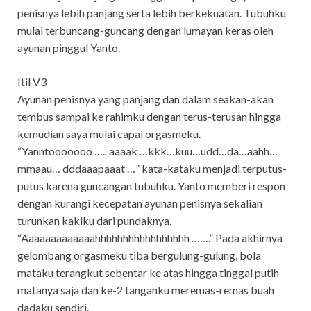
penisnya lebih panjang serta lebih berkekuatan. Tubuhku
mulai terbuncang-guncang dengan lumayan keras oleh
ayunan pinggul Yanto.
Itil V3
Ayunan penisnya yang panjang dan dalam seakan-akan
tembus sampai ke rahimku dengan terus-terusan hingga
kemudian saya mulai capai orgasmeku.
“Yanntooooooo ….. aaaak …kkk…kuu…udd…da…aahh…
mmaau… dddaaapaaat …” kata-kataku menjadi terputus-
putus karena guncangan tubuhku. Yanto memberi respon
dengan kurangi kecepatan ayunan penisnya sekalian
turunkan kakiku dari pundaknya.
“Aaaaaaaaaaaaahhhhhhhhhhhhhhhhh …….” Pada akhirnya
gelombang orgasmeku tiba bergulung-gulung, bola
mataku terangkut sebentar ke atas hingga tinggal putih
matanya saja dan ke-2 tanganku meremas-remas buah
dadaku sendiri.