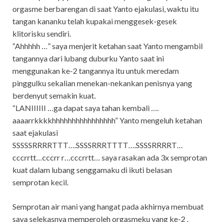
orgasme berbarengan di saat Yanto ejakulasi, waktu itu
tangan kananku telah kupakai menggesek-gesek
klitorisku sendiri.
“Ahhhhh …” saya menjerit ketahan saat Yanto mengambil
tangannya dari lubang duburku Yanto saat ini
menggunakan ke-2 tangannya itu untuk meredam
pinggulku sekalian menekan-nekankan penisnya yang
berdenyut semakin kuat.
“LANIIIIII …ga dapat saya tahan kembali ….
aaaarrkkkkhhhhhhhhhhhhhhhh” Yanto mengeluh ketahan
saat ejakulasi
SSSSSRRRRTTT….SSSSRRRTTTT….SSSSRRRRT…
cccrrtt…cccrr r…cccrrtt… saya rasakan ada 3x semprotan
kuat dalam lubang senggamaku di ikuti belasan
semprotan kecil.
Semprotan air mani yang hangat pada akhirnya membuat
saya selekasnya memperoleh orgasmeku yang ke-2 .