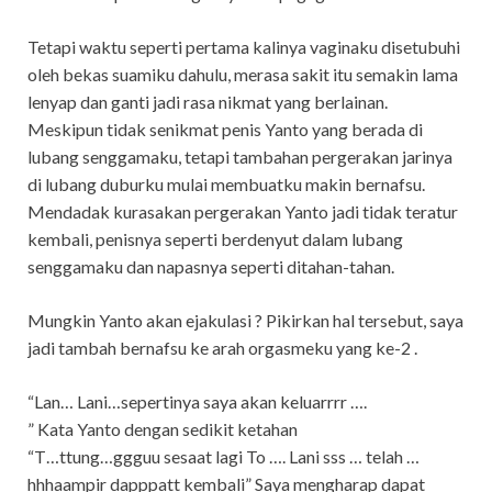
Tetapi waktu seperti pertama kalinya vaginaku disetubuhi
oleh bekas suamiku dahulu, merasa sakit itu semakin lama
lenyap dan ganti jadi rasa nikmat yang berlainan.
Meskipun tidak senikmat penis Yanto yang berada di
lubang senggamaku, tetapi tambahan pergerakan jarinya
di lubang duburku mulai membuatku makin bernafsu.
Mendadak kurasakan pergerakan Yanto jadi tidak teratur
kembali, penisnya seperti berdenyut dalam lubang
senggamaku dan napasnya seperti ditahan-tahan.
Mungkin Yanto akan ejakulasi ? Pikirkan hal tersebut, saya
jadi tambah bernafsu ke arah orgasmeku yang ke-2 .
“Lan… Lani…sepertinya saya akan keluarrrr ….
” Kata Yanto dengan sedikit ketahan
“T…ttung…ggguu sesaat lagi To …. Lani sss … telah …
hhhaampir dapppatt kembali” Saya mengharap dapat