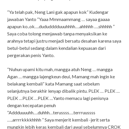
“Ya telah pak, Neng Lani gak apapun kok” Kudengar
jawaban Yanto “Yaaa Mmmaammang … sayaa gaaaa
apapun ko..ok….dududddduuuhhhh….ahhhhh ….shhhhh ”
Saya coba tolong menjawab tanpa menyaksikan ke
arahnya tetapi justru menjadi bersatu desahan karena saya
betul-betul sedang dalam kendalian kepuasan dari
pergerakan penis Yanto.
“Nuhun upami kitu mah, mangga atuh Neng … mangga
Agan … mangga lajengkeun deui, Mamang mah ingin ke
belakang kembali” kata Mamang saat sebelum
selanjutnya berakhir lenyap dibalik pintu. PLEK … PLEK …
PLEK …PLEK …PLEK …Yanto memacu lagi penisnya
dengan kecepatan penuh
“Addduuuuhh….duhhh…terussss….terrruussss
…..arrrrkkkkhhhh ” Saya menjerit kembali -jerit serta
mungkin lebih keras kembali dari awal sebelumnya CROK