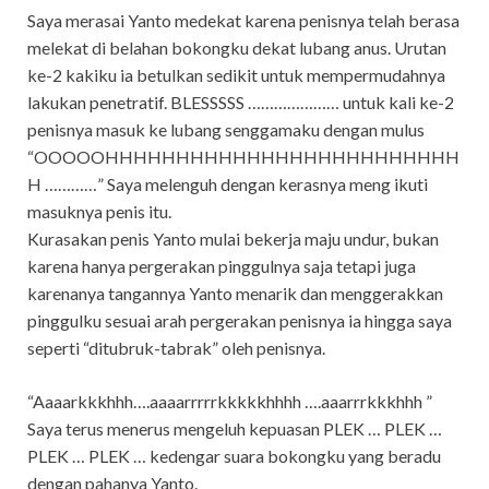
Saya merasai Yanto medekat karena penisnya telah berasa
melekat di belahan bokongku dekat lubang anus. Urutan
ke-2 kakiku ia betulkan sedikit untuk mempermudahnya
lakukan penetratif. BLESSSSS ………………… untuk kali ke-2
penisnya masuk ke lubang senggamaku dengan mulus
“OOOOOHHHHHHHHHHHHHHHHHHHHHHHHH
H …………” Saya melenguh dengan kerasnya meng ikuti
masuknya penis itu.
Kurasakan penis Yanto mulai bekerja maju undur, bukan
karena hanya pergerakan pinggulnya saja tetapi juga
karenanya tangannya Yanto menarik dan menggerakkan
pinggulku sesuai arah pergerakan penisnya ia hingga saya
seperti “ditubruk-tabrak” oleh penisnya.
“Aaaarkkkhhh….aaaarrrrrkkkkkhhhh ….aaarrrkkkhhh ”
Saya terus menerus mengeluh kepuasan PLEK … PLEK …
PLEK … PLEK … kedengar suara bokongku yang beradu
dengan pahanya Yanto.