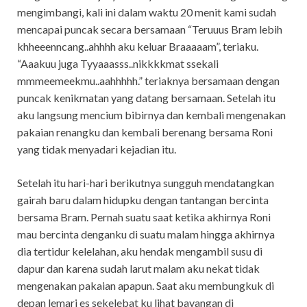
mengimbangi, kali ini dalam waktu 20 menit kami sudah
mencapai puncak secara bersamaan “Teruuus Bram lebih
khheeenncang..ahhhh aku keluar Braaaaam”, teriaku.
“Aaakuu juga Tyyaaasss..nikkkkmat ssekali
mmmeemeekmu..aahhhhh.” teriaknya bersamaan dengan
puncak kenikmatan yang datang bersamaan. Setelah itu
aku langsung mencium bibirnya dan kembali mengenakan
pakaian renangku dan kembali berenang bersama Roni
yang tidak menyadari kejadian itu.
Setelah itu hari-hari berikutnya sungguh mendatangkan
gairah baru dalam hidupku dengan tantangan bercinta
bersama Bram. Pernah suatu saat ketika akhirnya Roni
mau bercinta denganku di suatu malam hingga akhirnya
dia tertidur kelelahan, aku hendak mengambil susu di
dapur dan karena sudah larut malam aku nekat tidak
mengenakan pakaian apapun. Saat aku membungkuk di
depan lemari es sekelebat ku lihat bayangan di