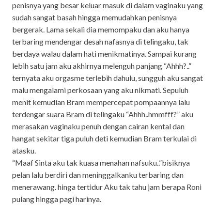
penisnya yang besar keluar masuk di dalam vaginaku yang
sudah sangat basah hingga memudahkan penisnya
bergerak. Lama sekali dia memompaku dan aku hanya
terbaring mendengar desah nafasnya di telingaku, tak
berdaya walau dalam hati menikmatinya. Sampai kurang
lebih satu jam aku akhirnya melenguh panjang “Ahhh?..”
ternyata aku orgasme terlebih dahulu, sungguh aku sangat
malu mengalami perkosaan yang aku nikmati. Sepuluh
menit kemudian Bram mempercepat pompaannya lalu
terdengar suara Bram di telingaku “Ahhh..hmmfff?” aku
merasakan vaginaku penuh dengan cairan kental dan
hangat sekitar tiga puluh deti kemudian Bram terkulai di
atasku.
“Maaf Sinta aku tak kuasa menahan nafsuku..”bisiknya
pelan lalu berdiri dan meninggalkanku terbaring dan
menerawang. hinga tertidur Aku tak tahu jam berapa Roni
pulang hingga pagi harinya.