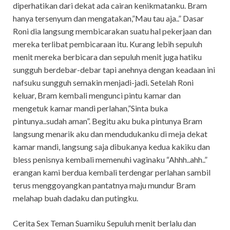
diperhatikan dari dekat ada cairan kenikmatanku. Bram
hanya tersenyum dan mengatakan,”Mau tau aja..” Dasar
Roni dia langsung membicarakan suatu hal pekerjaan dan
mereka terlibat pembicaraan itu. Kurang lebih sepuluh
menit mereka berbicara dan sepuluh menit juga hatiku
sungguh berdebar-debar tapi anehnya dengan keadaan ini
nafsuku sungguh semakin menjadi-jadi. Setelah Roni
keluar, Bram kembali mengunci pintu kamar dan
mengetuk kamar mandi perlahan,”Sinta buka
pintunya..sudah aman”. Begitu aku buka pintunya Bram
langsung menarik aku dan mendudukanku di meja dekat
kamar mandi, langsung saja dibukanya kedua kakiku dan
bless penisnya kembali memenuhi vaginaku “Ahhh..ahh..”
erangan kami berdua kembali terdengar perlahan sambil
terus menggoyangkan pantatnya maju mundur Bram
melahap buah dadaku dan putingku.
Cerita Sex Teman Suamiku Sepuluh menit berlalu dan