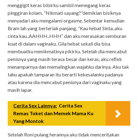
menggigit keras bibirku sambil memegang keras
pinggiran kolam, “Nikmati sayang?”demikian bisiknya
menyadari aku mengalami orgasme. Sebentar kemudian
Bram lah yang berteriak panjang, “Kau hebat Sinta..aku
cinta kau..AAHHH..HHH” dan aku merasakan semburan
kuat di dalam vaginaku. Gila hebat sekali dia bisa
membuatku menikmatinya pikirku. Setelah dia mencabut
penisnya yang masih terasa besar dan keras, aku reflek
menamparnya dan memalingkan wajahku darinya. Aku tak
tahu apakah tamparan itu berarti kekesalanku padanya
atau karena dia mencabut penisnya dari vaginaku yang
masih lapar.
Cerita Sex Lainnya:
Cerita Sex
Remas Toket dan Memek Mama Ku
Yang Montok
Setelah Roni pulang herannya aku tidak menceritakan