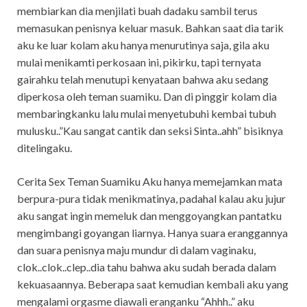
membiarkan dia menjilati buah dadaku sambil terus
memasukan penisnya keluar masuk. Bahkan saat dia tarik
aku ke luar kolam aku hanya menurutinya saja, gila aku
mulai menikamti perkosaan ini, pikirku, tapi ternyata
gairahku telah menutupi kenyataan bahwa aku sedang
diperkosa oleh teman suamiku. Dan di pinggir kolam dia
membaringkanku lalu mulai menyetubuhi kembai tubuh
mulusku..”Kau sangat cantik dan seksi Sinta..ahh” bisiknya
ditelingaku.
Cerita Sex Teman Suamiku Aku hanya memejamkan mata
berpura-pura tidak menikmatinya, padahal kalau aku jujur
aku sangat ingin memeluk dan menggoyangkan pantatku
mengimbangi goyangan liarnya. Hanya suara eranggannya
dan suara penisnya maju mundur di dalam vaginaku,
clok..clok..clep..dia tahu bahwa aku sudah berada dalam
kekuasaannya. Beberapa saat kemudian kembali aku yang
mengalami orgasme diawali eranganku “Ahhh..” aku