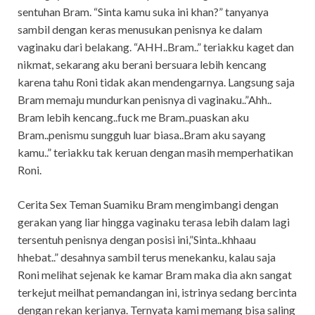
sentuhan Bram. “Sinta kamu suka ini khan?” tanyanya
sambil dengan keras menusukan penisnya ke dalam
vaginaku dari belakang. “AHH..Bram..” teriakku kaget dan
nikmat, sekarang aku berani bersuara lebih kencang
karena tahu Roni tidak akan mendengarnya. Langsung saja
Bram memaju mundurkan penisnya di vaginaku..”Ahh..
Bram lebih kencang..fuck me Bram..puaskan aku
Bram..penismu sungguh luar biasa..Bram aku sayang
kamu..” teriakku tak keruan dengan masih memperhatikan
Roni.
Cerita Sex Teman Suamiku Bram mengimbangi dengan
gerakan yang liar hingga vaginaku terasa lebih dalam lagi
tersentuh penisnya dengan posisi ini,”Sinta..khhaau
hhebat..” desahnya sambil terus menekanku, kalau saja
Roni melihat sejenak ke kamar Bram maka dia akn sangat
terkejut meilhat pemandangan ini, istrinya sedang bercinta
dengan rekan kerjanya. Ternyata kami memang bisa saling