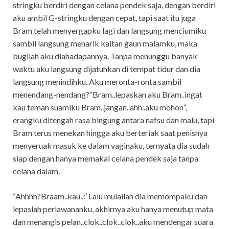
stringku berdiri dengan celana pendek saja, dengan berdiri
aku ambil G-stringku dengan cepat, tapi saat itu juga
Bram telah menyergapku lagi dan langsung menciumiku
sambil langsung menarik kaitan gaun malamku, maka
bugilah aku diahadapannya. Tanpa menunggu banyak
waktu aku langsung dijatuhkan di tempat tidur dan dia
langsung menindihku. Aku meronta-ronta sambil
menendang-nendang?”Bram..lepaskan aku Bram..ingat
kau teman suamiku Bram..jangan..ahh..aku mohon”,
erangku ditengah rasa bingung antara nafsu dan malu, tapi
Bram terus menekan hingga aku berteriak saat penisnya
menyeruak masuk ke dalam vaginaku, ternyata dia sudah
siap dengan hanya memakai celana pendek saja tanpa
celana dalam.
“Ahhhh?Braam..kau..:’ Lalu mulailah dia memompaku dan
lepaslah perlawananku, akhirnya aku hanya menutup mata
dan menangis pelan..clok..clok..clok..aku mendengar suara