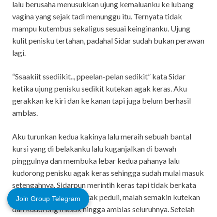
lalu berusaha menusukkan ujung kemaluanku ke lubang
vagina yang sejak tadi menunggu itu. Ternyata tidak
mampu kutembus sekaligus sesuai keinginanku. Ujung
kulit penisku tertahan, padahal Sidar sudah bukan perawan
lagi.
“Ssaakiit ssediikit.., ppeelan-pelan sedikit” kata Sidar
ketika ujung penisku sedikit kutekan agak keras. Aku
gerakkan ke kiri dan ke kanan tapi juga belum berhasil
amblas.
Aku turunkan kedua kakinya lalu meraih sebuah bantal
kursi yang di belakanku lalu kuganjalkan di bawah
pinggulnya dan membuka lebar kedua pahanya lalu
kudorong penisku agak keras sehingga sudah mulai masuk
setengahnya. Sidarpun merintih keras tapi tidak berkata
apa-apa, sehingga aku tak peduli, malah semakin kutekan
Join Group Telegram
dan kudorong masuk hingga amblas seluruhnya. Setelah