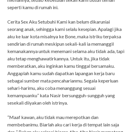
seperti kamu di rumah ini.
Cerita Sex Aku Setubuhi Kami kan belum dikaruniai
seorang anak, sehingga kami selalu kesepian. Apalagi jika
aku ke luar kota misalnya ke Bone, maka istriku terpaksa
sendirian di rumah meskipun sekali-kali ia memanggil
kemanakannya untuk menemani selama aku tidak ada, tapi
aku tetap menghawatirkannya. Untuk itu, jika tidak
memberatkan, aku inginkan kamu tinggal bersamaku.
Anggaplah kamu sudah dapatkan lapangan kerja baru
sebagai sumber mata pencaharianmu. Segala keperluan
sehari-harimu, aku coba menanggung sesuai
kemampuanku” kata Nasir bersungguh-sungguh yang
sesekali diiyakan oleh istrinya.
“Maaf kawan, aku tidak mau merepotkan dan
membebanimu. Biarlah aku cari kerja di tempat lain saja
dan..” Belum aku selesai bicara, tiba-tiba Nasir memotong