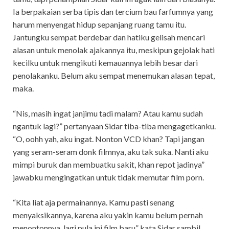
Ia berpakaian serba tipis dan tercium bau farfumnya yang
harum menyengat hidup sepanjang ruang tamu itu.
Jantungku sempat berdebar dan hatiku gelisah mencari
alasan untuk menolak ajakannya itu, meskipun gejolak hati
kecilku untuk mengikuti kemauannya lebih besar dari
penolakanku. Belum aku sempat menemukan alasan tepat,
maka.
“Nis, masih ingat janjimu tadi malam? Atau kamu sudah
ngantuk lagi?” pertanyaan Sidar tiba-tiba mengagetkanku.
“O, oohh yah, aku ingat. Nonton VCD khan? Tapi jangan
yang seram-seram donk filmnya, aku tak suka. Nanti aku
mimpi buruk dan membuatku sakit, khan repot jadinya”
jawabku mengingatkan untuk tidak memutar film porn.
“Kita liat aja permainannya. Kamu pasti senang
menyaksikannya, karena aku yakin kamu belum pernah
menontonnya, lagi pula ini film baru” kata Sidar sambil