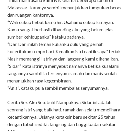
“Inilah hasil usaha kami Nis selama beberapa tahun di
Makassar” katanya sambil menunjukkan tumpukan beras
dan ruangan kantornya.
“Wah cukup hebat kamu Sir. Usahamu cukup lumayan.
Kamu sangat berhasil dibanding aku yang belum jelas
sumber kehidupanku” kataku padanya.
“Dar, Dar, inilah teman kuliahku dulu yang pernah
kuceritakan tempo hari. Kenalkan istri cantik saya” teriak
Nasir memanggil istrinya dan langsung kami dikenalkan.
“Sidar”, kata istrinya menyebut namanya ketika kusalami
tangannya sambil ia tersenyum ramah dan manis seolah
menunjukkan rasa kegembiraan.
“Anis”, kataku pula sambil membalas senyumannya.
Cerita Sex Aku Setubuhi Nampaknya Sidar ini adalah
seorang istri yang baik hati, ramah dan selalu memelihara
kecantikannya. Usianya kutaksir baru sekitar 25 tahun
dengan tubuh sedikit langsing dan tinggi badan sekitar