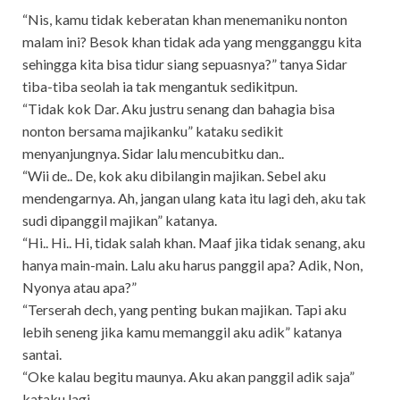
“Nis, kamu tidak keberatan khan menemaniku nonton
malam ini? Besok khan tidak ada yang mengganggu kita
sehingga kita bisa tidur siang sepuasnya?” tanya Sidar
tiba-tiba seolah ia tak mengantuk sedikitpun.
“Tidak kok Dar. Aku justru senang dan bahagia bisa
nonton bersama majikanku” kataku sedikit
menyanjungnya. Sidar lalu mencubitku dan..
“Wii de.. De, kok aku dibilangin majikan. Sebel aku
mendengarnya. Ah, jangan ulang kata itu lagi deh, aku tak
sudi dipanggil majikan” katanya.
“Hi.. Hi.. Hi, tidak salah khan. Maaf jika tidak senang, aku
hanya main-main. Lalu aku harus panggil apa? Adik, Non,
Nyonya atau apa?”
“Terserah dech, yang penting bukan majikan. Tapi aku
lebih seneng jika kamu memanggil aku adik” katanya
santai.
“Oke kalau begitu maunya. Aku akan panggil adik saja”
kataku lagi.