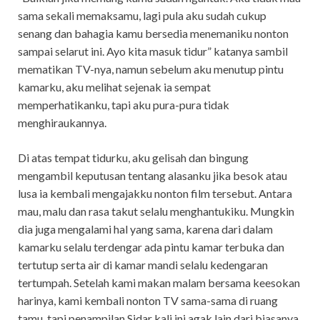
sama sekali memaksamu, lagi pula aku sudah cukup
senang dan bahagia kamu bersedia menemaniku nonton
sampai selarut ini. Ayo kita masuk tidur” katanya sambil
mematikan TV-nya, namun sebelum aku menutup pintu
kamarku, aku melihat sejenak ia sempat
memperhatikanku, tapi aku pura-pura tidak
menghiraukannya.
Di atas tempat tidurku, aku gelisah dan bingung
mengambil keputusan tentang alasanku jika besok atau
lusa ia kembali mengajakku nonton film tersebut. Antara
mau, malu dan rasa takut selalu menghantukiku. Mungkin
dia juga mengalami hal yang sama, karena dari dalam
kamarku selalu terdengar ada pintu kamar terbuka dan
tertutup serta air di kamar mandi selalu kedengaran
tertumpah. Setelah kami makan malam bersama keesokan
harinya, kami kembali nonton TV sama-sama di ruang
tamu, tapi penampilan Sidar kali ini agak lain dari biasanya.