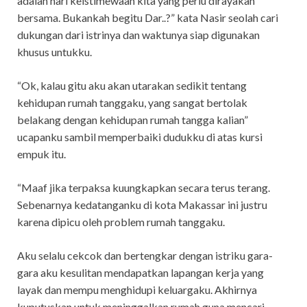
adalah hari keistimewaan kita yang perlu dirayakan
bersama. Bukankah begitu Dar..?” kata Nasir seolah cari
dukungan dari istrinya dan waktunya siap digunakan
khusus untukku.
“Ok, kalau gitu aku akan utarakan sedikit tentang
kehidupan rumah tanggaku, yang sangat bertolak
belakang dengan kehidupan rumah tangga kalian”
ucapanku sambil memperbaiki dudukku di atas kursi
empuk itu.
“Maaf jika terpaksa kuungkapkan secara terus terang.
Sebenarnya kedatanganku di kota Makassar ini justru
karena dipicu oleh problem rumah tanggaku.
Aku selalu cekcok dan bertengkar dengan istriku gara-
gara aku kesulitan mendapatkan lapangan kerja yang
layak dan mempu menghidupi keluargaku. Akhirnya
kuputuskan untuk meninggalkan rumah guna mencari