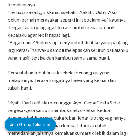
kemaluannya.
“Teruuss sayang, nikkmat ssekalii.. Aakhh.. Uuhh. Aku
belum pernah merasakan seperti ini sebelumnya” katanya
dengan suara yang agak keras sambil menarik-narik
kepalaku agar lebih rapat lagi.
“Bagaimana? Sudah siap menyambut lidahku yang panjang
lagi keras?” tanyaku sambil melepaskan seluruh pakaianku
yang masih tersisa dan kamipun sama-sama bugil.
Persentuhan tubuhku tak sehelai benangpun yang
melapisinya. Terasa hangatnya hawa yang keluar dari
tubuh kami.
“Iiyah,. Dari tadi aku menunggu. Ayo,. Cepat” kata Sidar
tergesa-gesa sambil membuka lebar-lebar kedua
pahanya, bahkan membuka lebar-lebar lubang vaginanya
Join Group Telegram
dengan menarik kiri kanan kedua bibirnya untuk
memudahkan jalannya kemaluanku masuk lebih dalam lagi.