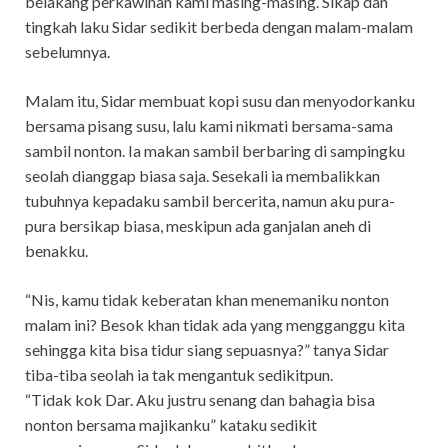
belakang perkawinan kami masing-masing. Sikap dan
tingkah laku Sidar sedikit berbeda dengan malam-malam
sebelumnya.
Malam itu, Sidar membuat kopi susu dan menyodorkanku
bersama pisang susu, lalu kami nikmati bersama-sama
sambil nonton. Ia makan sambil berbaring di sampingku
seolah dianggap biasa saja. Sesekali ia membalikkan
tubuhnya kepadaku sambil bercerita, namun aku pura-
pura bersikap biasa, meskipun ada ganjalan aneh di
benakku.
“Nis, kamu tidak keberatan khan menemaniku nonton
malam ini? Besok khan tidak ada yang mengganggu kita
sehingga kita bisa tidur siang sepuasnya?” tanya Sidar
tiba-tiba seolah ia tak mengantuk sedikitpun.
“Tidak kok Dar. Aku justru senang dan bahagia bisa
nonton bersama majikanku” kataku sedikit