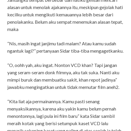
alasan untuk menolak ajakannya itu, meskipun gejolak hati
kecilku untuk mengikuti kemauannya lebih besar dari
penolakanku. Belum aku sempat menemukan alasan tepat,
maka
“Nis, masih ingat janjimu tadi malam? Atau kamu sudah
ngantuk lagi?” pertanyaan Sidar tiba-tiba mengagetkanku.
“O, oohh yah, aku ingat. Nonton VCD khan? Tapi jangan
yang seram-seram donk filmnya, aku tak suka. Nanti aku
mimpi buruk dan membuatku sakit, khan repot jadinya”
jawabku mengingatkan untuk tidak memutar film aneh2.
“Kita liat aja permainannya. Kamu pasti senang
menyaksikannya, karena aku yakin kamu belum pernah
menontonnya, lagi pula ini film baru” kata Sidar sambil
meraih kotak yang berisi setumpuk kaset VCD lalu
menarik sekeping kaset yang paling di atas seolah ia telah