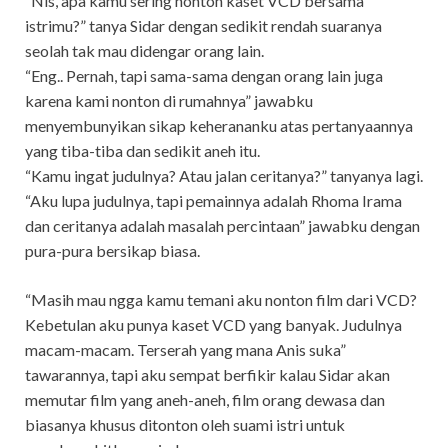
“Nis, apa kamu sering nonton kaset VCD bersama
istrimu?” tanya Sidar dengan sedikit rendah suaranya
seolah tak mau didengar orang lain.
“Eng.. Pernah, tapi sama-sama dengan orang lain juga
karena kami nonton di rumahnya” jawabku
menyembunyikan sikap keherananku atas pertanyaannya
yang tiba-tiba dan sedikit aneh itu.
“Kamu ingat judulnya? Atau jalan ceritanya?” tanyanya lagi.
“Aku lupa judulnya, tapi pemainnya adalah Rhoma Irama
dan ceritanya adalah masalah percintaan” jawabku dengan
pura-pura bersikap biasa.
“Masih mau ngga kamu temani aku nonton film dari VCD?
Kebetulan aku punya kaset VCD yang banyak. Judulnya
macam-macam. Terserah yang mana Anis suka”
tawarannya, tapi aku sempat berfikir kalau Sidar akan
memutar film yang aneh-aneh, film orang dewasa dan
biasanya khusus ditonton oleh suami istri untuk