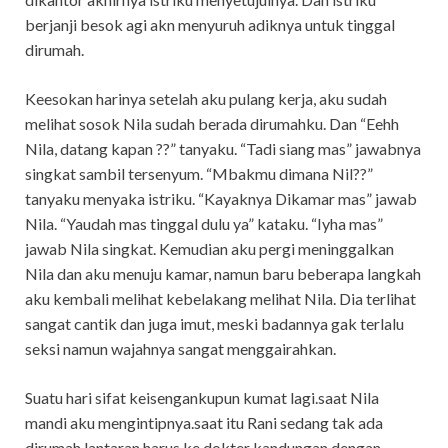
berjanji besok agi akn menyuruh adiknya untuk tinggal
dirumah.
Keesokan harinya setelah aku pulang kerja, aku sudah
melihat sosok Nila sudah berada dirumahku. Dan “Eehh
Nila, datang kapan ??” tanyaku. “Tadi siang mas” jawabnya
singkat sambil tersenyum. “Mbakmu dimana Nil??”
tanyaku menyaka istriku. “Kayaknya Dikamar mas” jawab
Nila. “Yaudah mas tinggal dulu ya” kataku. “Iyha mas”
jawab Nila singkat. Kemudian aku pergi meninggalkan
Nila dan aku menuju kamar, namun baru beberapa langkah
aku kembali melihat kebelakang melihat Nila. Dia terlihat
sangat cantik dan juga imut, meski badannya gak terlalu
seksi namun wajahnya sangat menggairahkan.
Suatu hari sifat keisengankupun kumat lagi.saat Nila
mandi aku mengintipnya.saat itu Rani sedang tak ada
dirumah lantaran harus ke dokter kandungan.dengan