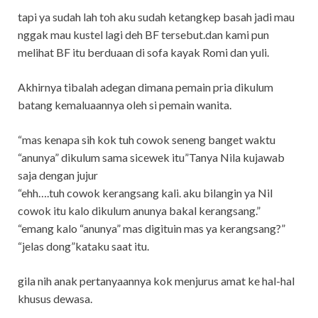
tapi ya sudah lah toh aku sudah ketangkep basah jadi mau
nggak mau kustel lagi deh BF tersebut.dan kami pun
melihat BF itu berduaan di sofa kayak Romi dan yuli.
Akhirnya tibalah adegan dimana pemain pria dikulum
batang kemaluaannya oleh si pemain wanita.
“mas kenapa sih kok tuh cowok seneng banget waktu
“anunya” dikulum sama sicewek itu”Tanya Nila kujawab
saja dengan jujur
“ehh….tuh cowok kerangsang kali. aku bilangin ya Nil
cowok itu kalo dikulum anunya bakal kerangsang.”
“emang kalo “anunya” mas digituin mas ya kerangsang?”
“jelas dong”kataku saat itu.
gila nih anak pertanyaannya kok menjurus amat ke hal-hal
khusus dewasa.