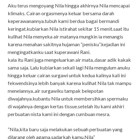
Aku terus mengoyang Nila hingga akhirnya Nila mencapai
klimaks. Cairan orgasmenya keluar bersama darah
keperawanannya.tubuh kami berdua bagai bermandi
keringat.kubiarkan Nila istirahat sekitar 15 menit.saat itu
kulihat Nila menyeka air matanya mungkin ia menangis
karena menahan sakitnya hujaman “penisku”.kejadian ini
mengingatkanku saat kuperawani Rani.
kala itu Rani juga mengeluarkan air mata..dasar adik kakak
sama saja. Lalu kubiarkan sekali lagi Nila mengulum anuku
hingga keluar cairan surgawi untuk kedua kalinya kali ini
fekwendsinya lebih banyak karena kulihat Nila tak mampu
menelannya..air surgawiku tampak belepotan
diwajahnya.kubantu Nila untuk membersihkan spermaku
di wajahnya dengan kertas tissue.setelah itu kami akhiri
perbuatan nista kami ini dengan cumbuan mesra.
“Nila,kita baru saja melakukan sebuah perbuatan yang
dilarang oleh agama,sadarkah kamu,Nila”