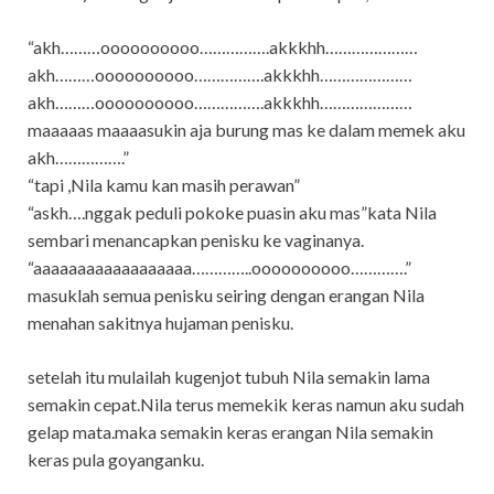
“akh………oooooooooo…………….akkkhh…………………
akh………oooooooooo…………….akkkhh…………………
akh………oooooooooo…………….akkkhh…………………
maaaaas maaaasukin aja burung mas ke dalam memek aku
akh…………….”
“tapi ,Nila kamu kan masih perawan”
“askh….nggak peduli pokoke puasin aku mas”kata Nila
sembari menancapkan penisku ke vaginanya.
“aaaaaaaaaaaaaaaaaa…………..oooooooooo………….”
masuklah semua penisku seiring dengan erangan Nila
menahan sakitnya hujaman penisku.
setelah itu mulailah kugenjot tubuh Nila semakin lama
semakin cepat.Nila terus memekik keras namun aku sudah
gelap mata.maka semakin keras erangan Nila semakin
keras pula goyanganku.