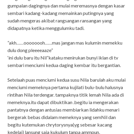
gumpalan dagingnya dan mulai meremasnya dengan kasar
sembari kadang-kadang memainkan putingnya yang
sudah mengeras akibat rangsangan ransangan yang
didapatnya ketika menggulumku tadi.
“akh……oooooooh……mas jangan mas kulumin memekku
dulu dong pleeeeaaze”
‘ini dulu baru itu Nil”kataku menirukan bunyi iklan di tv
sembari menciumi kedua daging kembar itu bergantian.
Setelaah puas menciumi kedua susu Nila barulah aku mulai
menciumi memeknya pertama kujilati bulu-bulu halusnya
rintihan Nila terdengar. tampaknya titik lemah Nila ada di
memeknya.itu dapat dibuktikan .begitu ia mengerakan
pantatnya dengan antusias membiarkan lidahku menari
bergerak bebas didalam memeknya yang semNil dan
begitu kutemukan chrytorysnya(yg sebesar kacang
kedelai) lansung saja kukulum tanpa ammpun,