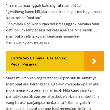
“mas,mas mau nggak kalo digituin sama Nila.”
“gendheng kamu Nil,aku ini kan kakak iparmu bagaimana
kalau mbak Rani tau”
“lho,mbak Rani kan sudah tidur mas,nggak bakalan tahu
deh” belum sempat aku berkata apa-apa Nila sudah
membuka celana ku dan langsung mungulum
kemaluanku.aku gelagapan.
Cerita Sex Lainnya:
Cerita Sex
Pecah Perawan
Suara mulut Nila yang tertahan DI penisku itu akhirnya
membuat aku kerangsang juga.akhirnyapelan-pelan aku
mulai mengikuti permainnan lidah Nila kugoyangkan
pantatku searah dan perlahan.kubelai-belai rambut Nila
yang terurai panjang.sementara itu Nila mengulum
kemaluanku bagai seorang bayi mengulum lollipop