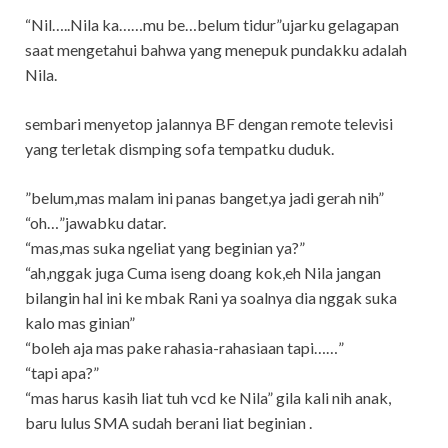
“Nil…..Nila ka……mu be…belum tidur”ujarku gelagapan
saat mengetahui bahwa yang menepuk pundakku adalah
Nila.
sembari menyetop jalannya BF dengan remote televisi
yang terletak dismping sofa tempatku duduk.
”belum,mas malam ini panas banget,ya jadi gerah nih”
“oh…”jawabku datar.
“mas,mas suka ngeliat yang beginian ya?”
“ah,nggak juga Cuma iseng doang kok,eh Nila jangan
bilangin hal ini ke mbak Rani ya soalnya dia nggak suka
kalo mas ginian”
“boleh aja mas pake rahasia-rahasiaan tapi……”
“tapi apa?”
“mas harus kasih liat tuh vcd ke Nila” gila kali nih anak,
baru lulus SMA sudah berani liat beginian .