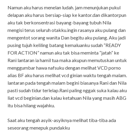
Namun aku harus menelan ludah. jam menunjukan pukul
delapan aku harus bersiap-siap ke kantor.dan dikantorpun
aku tak berkonsentrasi bayang-bayang tubuh Nila
mengisi terus seluruh otakku.ingin rasanya aku pulang dan
mengentot sorang wanita Dan begitu aku pulang. Aku jadi
pusing tujuh keliling batang kemaluanku sudah “READY
FOR ACTION” namun aku tak bisa meminta “jatah” ke
Rani lantaran ia hamil tua maka akupun memutuskan untuk
menggumbar hawa nafsuku dengan melihat VCD porno
alias BF aku harus melihat vcd ginian waktu tengah malam.
lantaran pada tengah malam begini biasanya Rani dan Nila
pasti sudah tidur terlelap.Rani paling nggak suka kalau aku
liat vcd beginian.dan kalau ketahuan Nila yang masih ABG
itu bisa hilang wajahku.
Saat aku tengah asyik-asyiknya melihat tiba-tiba ada
seseorang menepuk pundakku