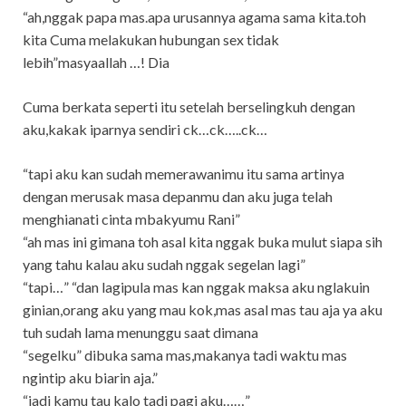
“ah,nggak papa mas.apa urusannya agama sama kita.toh
kita Cuma melakukan hubungan sex tidak
lebih”masyaallah …! Dia
Cuma berkata seperti itu setelah berselingkuh dengan
aku,kakak iparnya sendiri ck…ck…..ck…
“tapi aku kan sudah memerawanimu itu sama artinya
dengan merusak masa depanmu dan aku juga telah
menghianati cinta mbakyumu Rani”
“ah mas ini gimana toh asal kita nggak buka mulut siapa sih
yang tahu kalau aku sudah nggak segelan lagi”
“tapi…” “dan lagipula mas kan nggak maksa aku nglakuin
ginian,orang aku yang mau kok,mas asal mas tau aja ya aku
tuh sudah lama menunggu saat dimana
“segelku” dibuka sama mas,makanya tadi waktu mas
ngintip aku biarin aja.”
“jadi kamu tau kalo tadi pagi aku……”