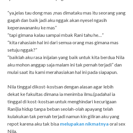
“ya,jelas tau dong mas ,mas dimataku mas itu seorang yang
gagah dan baik jadi aku nggak akan nyesel ngasih
keperawananku ke mas”
“tapi gimana kalau sampai mbak Rani tahu he…”
“kita rahasiain hal ini dari semua orang mas gimana mas
setuju nggak?”
“baiklah aku rasa inijalan yang baik untuk kita berdua Nila
aku mohon anggap saja malam ini tak pernah terjadi” dan
mulai saat itu kami merahasiakan hal ini pada siapapun.
Nila tinggal dikost-kostsan dengan alasan agar lebih
dekat ke fakultas dimana ia menimba ilmu.(padahal ia
tinggal di kost-kostsan untuk menghindari kecurigaan
Rani}ia hidup tanpa beban seolah-olah apayang telah
kulakukan tak pernah terjadi namun kin giliran aku yang
repot karena aku tak bisa
melupakan nikmatnya
oral sex
Nila.