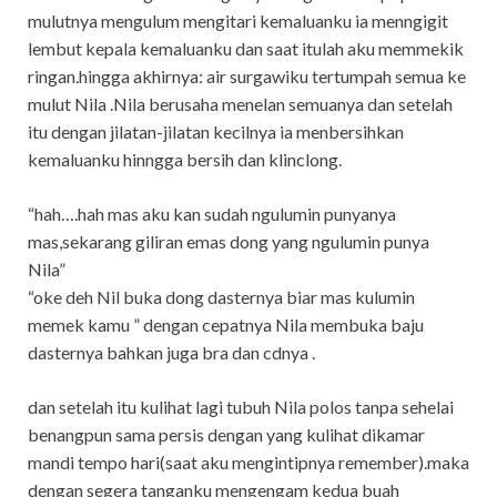
mulutnya mengulum mengitari kemaluanku ia menngigit
lembut kepala kemaluanku dan saat itulah aku memmekik
ringan.hingga akhirnya: air surgawiku tertumpah semua ke
mulut Nila .Nila berusaha menelan semuanya dan setelah
itu dengan jilatan-jilatan kecilnya ia menbersihkan
kemaluanku hinngga bersih dan klinclong.
“hah….hah mas aku kan sudah ngulumin punyanya
mas,sekarang giliran emas dong yang ngulumin punya
Nila”
“oke deh Nil buka dong dasternya biar mas kulumin
memek kamu ” dengan cepatnya Nila membuka baju
dasternya bahkan juga bra dan cdnya .
dan setelah itu kulihat lagi tubuh Nila polos tanpa sehelai
benangpun sama persis dengan yang kulihat dikamar
mandi tempo hari(saat aku mengintipnya remember).maka
dengan segera tanganku mengengam kedua buah