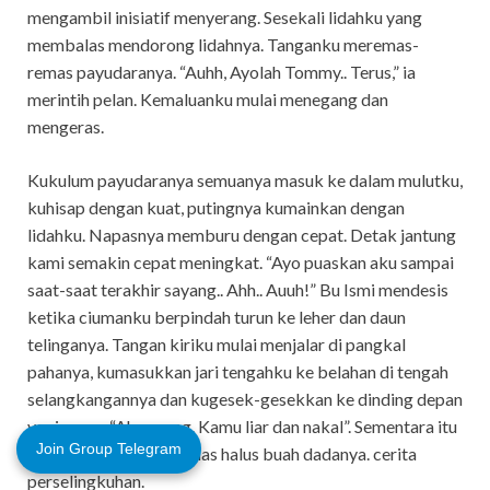
mengambil inisiatif menyerang. Sesekali lidahku yang
membalas mendorong lidahnya. Tanganku meremas-
remas payudaranya. “Auhh, Ayolah Tommy.. Terus,” ia
merintih pelan. Kemaluanku mulai menegang dan
mengeras.
Kukulum payudaranya semuanya masuk ke dalam mulutku,
kuhisap dengan kuat, putingnya kumainkan dengan
lidahku. Napasnya memburu dengan cepat. Detak jantung
kami semakin cepat meningkat. “Ayo puaskan aku sampai
saat-saat terakhir sayang.. Ahh.. Auuh!” Bu Ismi mendesis
ketika ciumanku berpindah turun ke leher dan daun
telinganya. Tangan kiriku mulai menjalar di pangkal
pahanya, kumasukkan jari tengahku ke belahan di tengah
selangkangannya dan kugesek-gesekkan ke dinding depan
vaginanya. “Ah sayang. Kamu liar dan nakal”. Sementara itu
Join Group Telegram
tangan kananku meremas halus buah dadanya. cerita
perselingkuhan.