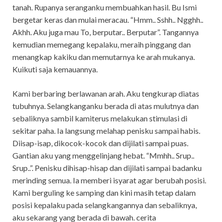
tanah. Rupanya seranganku membuahkan hasil. Bu Ismi
bergetar keras dan mulai meracau. “Hmm.. Sshh.. Ngghh..
Akhh. Aku juga mau To, berputar.. Berputar”. Tangannya
kemudian memegang kepalaku, meraih pinggang dan
menangkap kakiku dan memutarnya ke arah mukanya.
Kuikuti saja kemauannya.
Kami berbaring berlawanan arah. Aku tengkurap diatas
tubuhnya. Selangkanganku berada di atas mulutnya dan
sebaliknya sambil kamiterus melakukan stimulasi di
sekitar paha. Ia langsung melahap penisku sampai habis.
Diisap-isap, dikocok-kocok dan dijilati sampai puas.
Gantian aku yang menggelinjang hebat. “Mmhh.. Srup..
Srup..”. Penisku dihisap-hisap dan dijilati sampai badanku
merinding semua. Ia memberi isyarat agar berubah posisi.
Kami berguling ke samping dan kini masih tetap dalam
posisi kepalaku pada selangkangannya dan sebaliknya,
aku sekarang yang berada di bawah. cerita