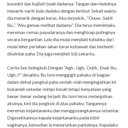
kusedot dan kujilati buah dadanya. Tangan dan mulutnya
menarik-narik bulu dadaku dengan lembut. Sekali waktu
dia menarik dengan keras. Aku terpekik.. “Ouuw.. Sakit
Bu..”. “Aku gemas melihat dadamu”. Dia terus memintaku
meremas-remas payudaranya dan menghisap putingnya
secara bergantian. Lalu dia mulai menjilati tubuhku dari
mulai leher perlahan-lahan turun kebawah dan berhenti
disekitar paha. Dia juga menjilati biji zakarku.
Cerita Sex Selingkuh Dengan “Agh.. Ugh.. Ouhh.. Enak Bu..
Ugh..!!” desahku. Bu Ismi menggigit pahaku di bagian
dalam dekat pangkal paha seolah-olah mengingatkan ini
bukanlah sekedar mimpi basah tetapi kenyataan yang
benar-benar sedang terjadi. Bu Ismi terus melanjutkan
aksinya, kini dia jongkok di atas pahaku. Tangannya
meremas kejantananku dan menggoyangkannya sebentar.
Digesekkannya kepala kejantananku pada bibir
vaginanya, kemudian ia menurunkan pantatnya. Kepalaku