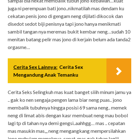
sampai dia nekat membalik tubuh jono kebawah…kuat
juga ni perempuan bati jono..nikmatilah mas dendam ku
cekatan penis jono di gengam neng dijilati dikocok dan
disedot sedot biji penisnya tapi jono hanya menikmati
sambil tangan nya meremas bukit kembar neng…sudah 10
menitan batang pelir mas jono di kerjain belum ada tanda2
orgasme…
Cerita Sex Lainnya:
Cerita Sex
Mengandung Anak Temanku
Cerita Seks Selingkuh mas kuat banget siiih minum jamu ya
.. gak ko nen sengaja pengen lama biar neng puas.. jono
membalik tubuhnya hingga posisi 69 sama neng.. memek
neng di limat abis dengan kasr membuat neng mau bobol
lagi tp di tahan nya demi gengsi..aahhgg… mas .. cepatan
mas masukin mas,,, neng mengangkang mempersilahkan
jono mehujam memeknya..cepat..mas gak tahan lagiii…