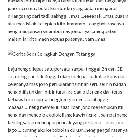
kamarsambil dipeluk nya bibir ku di lumat dan tangannya
jono meremas bukit kembarku yang sudah mengeras
dirangsang dari tadi.”aahhgg… mas….eeeenak…mas puasin
aku mas isilah kesepian kita..hmmmm…aagghhh rasanya
neng mau pinsan sicumbu mas jono… ya …neng sabar
malam ini kita maen sepuas puasnya.. yam ..mas
baju neng dilepas satu persatu sanpai tinggal Bh dan CD
saja neng pun tak tinggal diam melepas pakaian kaos dan
celenanya mas jono perkulatan tambah seru selirih badan
neng dijilatin dari bibir turun ke dau bkit neng dan terus
kebawah menuju selanggkangan nen..aaahhhggg
maaaas…. neng memekik saat lidah jono menemukan itil
neng dan mencolok colok liang kawin neng… sampai neng
kenlingsatan mencapai puncak yang pertama… mas jono
jago ….curang aku kebobolan duluan..neng gengsi rasanya