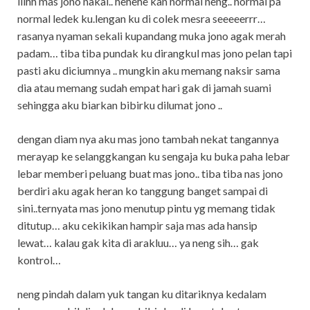
iiihh mas jono nakal.. hehehe kan normal neng.. normal pa
normal ledek ku.lengan ku di colek mesra seeeeerrr…
rasanya nyaman sekali kupandang muka jono agak merah
padam… tiba tiba pundak ku dirangkul mas jono pelan tapi
pasti aku diciumnya .. mungkin aku memang naksir sama
dia atau memang sudah empat hari gak di jamah suami
sehingga aku biarkan bibirku dilumat jono ..
dengan diam nya aku mas jono tambah nekat tangannya
merayap ke selanggkangan ku sengaja ku buka paha lebar
lebar memberi peluang buat mas jono.. tiba tiba nas jono
berdiri aku agak heran ko tanggung banget sampai di
sini..ternyata mas jono menutup pintu yg memang tidak
ditutup… aku cekikikan hampir saja mas ada hansip
lewat… kalau gak kita di arakluu… ya neng sih… gak
kontrol…
neng pindah dalam yuk tangan ku ditariknya kedalam