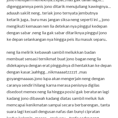
digenggamnya penis jono ditarik menujuliang kawingnya…
aduuuh sakiit neng.. teriak jono ternyata jembutnya
ketarik juga.. buru mas jangan siksa neng seperti ini ,,, jono
mengikuti kemauan nen lia detekan nya pinggul kedepan
dengan sabar .neng lia gak sabar ditariknya pinggul jono
ke depan selankangan nya hingga peis itu masuk separu..
neng lia melirik kebawah sambil meliukkan badan
membuat sensasi ternikmat buat jono bagan neng lia
didekapnya dengan erat pinggulnya di hentakkan ke depan
dengan kasar..’aahhgg…nikmaaaatzzzzt ..mas
goyangmaaaas.jono lupa akan mengerjain neng dengan
caranya sendiri hilang karna merasa penisnya digilas
disedoot memex neng lia hingga posisi gak beraturan lagi
kadang jono dibawah kadang diatas sambil meliuk liuk
memcapai kenikmatan sampai secara berbarengan.. tanta
suara lagi kecuali dengusan nafas dan bunyi cipratan
kedua kelamin.. maaas…enak say… tanfa sadar neng