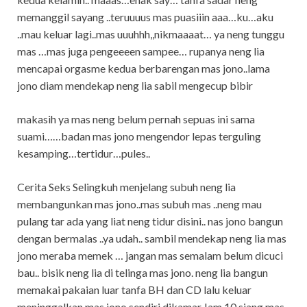
memanggil sayang ..teruuuus mas puasiiin aaa…ku…aku
..mau keluar lagi..mas uuuhhh,,nikmaaaat… ya neng tunggu
mas …mas juga pengeeeen sampee… rupanya neng lia
mencapai orgasme kedua berbarengan mas jono..lama
jono diam mendekap neng lia sabil mengecup bibir
makasih ya mas neng belum pernah sepuas ini sama
suami……badan mas jono mengendor lepas terguling
kesamping…tertidur…pules..
Cerita Seks Selingkuh menjelang subuh neng lia
membangunkan mas jono..mas subuh mas ..neng mau
pulang tar ada yang liat neng tidur disini.. nas jono bangun
dengan bermalas ..ya udah.. sambil mendekap neng lia mas
jono meraba memek … jangan mas semalam belum dicuci
bau.. bisik neng lia di telinga mas jono. neng lia bangun
memakai pakaian luar tanfa BH dan CD lalu keluar
meninggalkan mas jono sendiri dikamar.Jam 10 siang mas