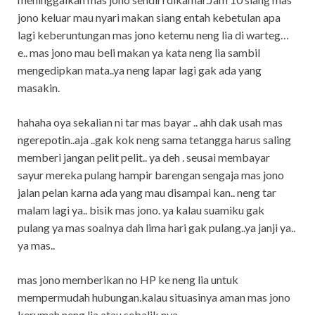
jono keluar mau nyari makan siang entah kebetulan apa
lagi keberuntungan mas jono ketemu neng lia di warteg…
e.. mas jono mau beli makan ya kata neng lia sambil
mengedipkan mata..ya neng lapar lagi gak ada yang
masakin.
hahaha oya sekalian ni tar mas bayar .. ahh dak usah mas
ngerepotin..aja ..gak kok neng sama tetangga harus saling
memberi jangan pelit pelit.. ya deh . seusai membayar
sayur mereka pulang hampir barengan sengaja mas jono
jalan pelan karna ada yang mau disampai kan.. neng tar
malam lagi ya.. bisik mas jono. ya kalau suamiku gak
pulang ya mas soalnya dah lima hari gak pulang..ya janji ya..
ya mas..
mas jono memberikan no HP ke neng lia untuk
mempermudah hubungan.kalau situasinya aman mas jono
kerumah neng lia atau sebalik nya.