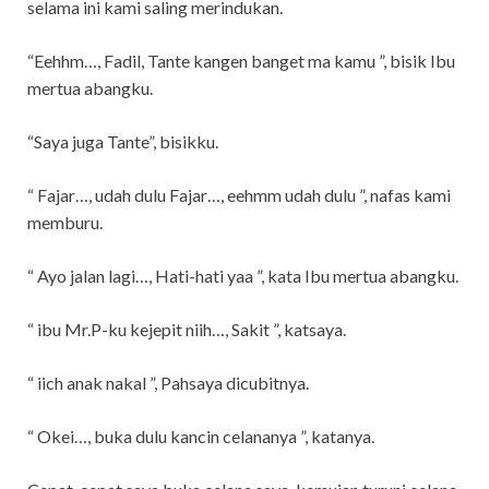
selama ini kami saling merindukan.
“Eehhm…, Fadil, Tante kangen banget ma kamu ”, bisik Ibu
mertua abangku.
“Saya juga Tante”, bisikku.
“ Fajar…, udah dulu Fajar…, eehmm udah dulu ”, nafas kami
memburu.
“ Ayo jalan lagi…, Hati-hati yaa ”, kata Ibu mertua abangku.
“ ibu Mr.P-ku kejepit niih…, Sakit ”, katsaya.
“ iich anak nakal ”, Pahsaya dicubitnya.
“ Okei…, buka dulu kancin celananya ”, katanya.