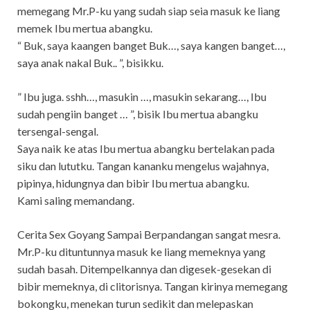
memegang Mr.P-ku yang sudah siap seia masuk ke liang
memek Ibu mertua abangku.
“ Buk, saya kaangen banget Buk…, saya kangen banget…,
saya anak nakal Buk.. ”, bisikku.
” Ibu juga. sshh…, masukin …, masukin sekarang…, Ibu
sudah pengiin banget … ”, bisik Ibu mertua abangku
tersengal-sengal.
Saya naik ke atas Ibu mertua abangku bertelakan pada
siku dan lututku. Tangan kananku mengelus wajahnya,
pipinya, hidungnya dan bibir Ibu mertua abangku.
Kami saling memandang.
Cerita Sex Goyang Sampai Berpandangan sangat mesra.
Mr.P-ku dituntunnya masuk ke liang memeknya yang
sudah basah. Ditempelkannya dan digesek-gesekan di
bibir memeknya, di clitorisnya. Tangan kirinya memegang
bokongku, menekan turun sedikit dan melepaskan