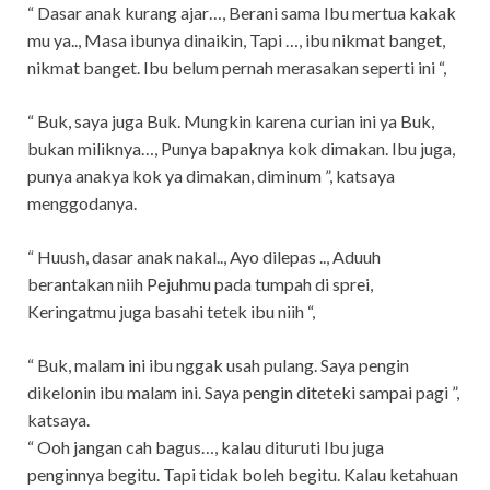
“ Dasar anak kurang ajar…, Berani sama Ibu mertua kakak
mu ya.., Masa ibunya dinaikin, Tapi …, ibu nikmat banget,
nikmat banget. Ibu belum pernah merasakan seperti ini “,
“ Buk, saya juga Buk. Mungkin karena curian ini ya Buk,
bukan miliknya…, Punya bapaknya kok dimakan. Ibu juga,
punya anakya kok ya dimakan, diminum ”, katsaya
menggodanya.
“ Huush, dasar anak nakal.., Ayo dilepas .., Aduuh
berantakan niih Pejuhmu pada tumpah di sprei,
Keringatmu juga basahi tetek ibu niih “,
“ Buk, malam ini ibu nggak usah pulang. Saya pengin
dikelonin ibu malam ini. Saya pengin diteteki sampai pagi ”,
katsaya.
“ Ooh jangan cah bagus…, kalau dituruti Ibu juga
penginnya begitu. Tapi tidak boleh begitu. Kalau ketahuan