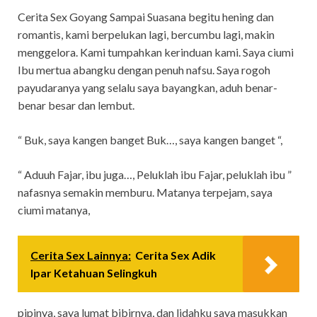
Cerita Sex Goyang Sampai Suasana begitu hening dan
romantis, kami berpelukan lagi, bercumbu lagi, makin
menggelora. Kami tumpahkan kerinduan kami. Saya ciumi
Ibu mertua abangku dengan penuh nafsu. Saya rogoh
payudaranya yang selalu saya bayangkan, aduh benar-
benar besar dan lembut.
“ Buk, saya kangen banget Buk…, saya kangen banget “,
“ Aduuh Fajar, ibu juga…, Peluklah ibu Fajar, peluklah ibu ”
nafasnya semakin memburu. Matanya terpejam, saya
ciumi matanya,
Cerita Sex Lainnya:
Cerita Sex Adik
Ipar Ketahuan Selingkuh
pipinya, saya lumat bibirnya, dan lidahku saya masukkan