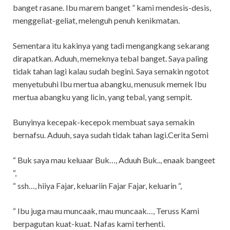
banget rasane. Ibu marem banget ” kami mendesis-desis,
menggeliat-geliat, melenguh penuh kenikmatan.
Sementara itu kakinya yang tadi mengangkang sekarang
dirapatkan. Aduuh, memeknya tebal banget. Saya paling
tidak tahan lagi kalau sudah begini. Saya semakin ngotot
menyetubuhi Ibu mertua abangku, menusuk memek Ibu
mertua abangku yang licin, yang tebal, yang sempit.
Bunyinya kecepak-kecepok membuat saya semakin
bernafsu. Aduuh, saya sudah tidak tahan lagi.Cerita Semi
“ Buk saya mau keluaar Buk…, Aduuh Buk.., enaak bangeet
“,
“ ssh…, hiiya Fajar, keluariin Fajar Fajar, keluarin “,
“ Ibu juga mau muncaak, mau muncaak…, Teruss Kami
berpagutan kuat-kuat. Nafas kami terhenti.