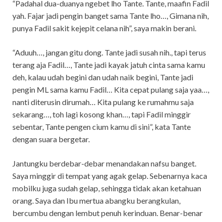
“Padahal dua-duanya ngebet lho Tante. Tante, maafin Fadil
yah. Fajar jadi pengin banget sama Tante lho…, Gimana nih,
punya Fadil sakit kejepit celana nih”, saya makin berani.
“Aduuh…, jangan gitu dong. Tante jadi susah nih., tapi terus
terang aja Fadil…, Tante jadi kayak jatuh cinta sama kamu
deh, kalau udah begini dan udah naik begini, Tante jadi
pengin ML sama kamu Fadil… Kita cepat pulang saja yaa…,
nanti diterusin dirumah… Kita pulang ke rumahmu saja
sekarang…, toh lagi kosong khan…, tapi Fadil minggir
sebentar, Tante pengen cium kamu di sini”, kata Tante
dengan suara bergetar.
Jantungku berdebar-debar menandakan nafsu banget.
Saya minggir di tempat yang agak gelap. Sebenarnya kaca
mobilku juga sudah gelap, sehingga tidak akan ketahuan
orang. Saya dan Ibu mertua abangku berangkulan,
bercumbu dengan lembut penuh kerinduan. Benar-benar