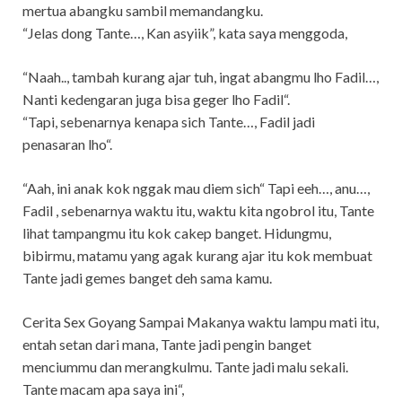
mertua abangku sambil memandangku.
“Jelas dong Tante…, Kan asyiik”, kata saya menggoda,
“Naah.., tambah kurang ajar tuh, ingat abangmu lho Fadil…,
Nanti kedengaran juga bisa geger lho Fadil“.
“Tapi, sebenarnya kenapa sich Tante…, Fadil jadi
penasaran lho“.
“Aah, ini anak kok nggak mau diem sich“ Tapi eeh…, anu…,
Fadil , sebenarnya waktu itu, waktu kita ngobrol itu, Tante
lihat tampangmu itu kok cakep banget. Hidungmu,
bibirmu, matamu yang agak kurang ajar itu kok membuat
Tante jadi gemes banget deh sama kamu.
Cerita Sex Goyang Sampai Makanya waktu lampu mati itu,
entah setan dari mana, Tante jadi pengin banget
menciummu dan merangkulmu. Tante jadi malu sekali.
Tante macam apa saya ini“,