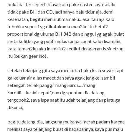
buka daster seperti biasa kalo pake daster saya selalu
tidak pake BH dan CD, jadi hanya baju tidur aja, demi
kesehatan, begitu menurut mamaku…asal tau aja kalo
tubuhku seperti yg dikatakan temen2ku itu betul2
proporsional dg ukuran BH 34B dan pinggul yg agak bulat
serta kulitku yang putih mulus tanpa cacat kalo disamain,
kata teman2ku aku ini mirip2 sedikit dengan artis sinetron
itu (bukan geer lho) ,
setelah telanjang gitu saya mencoba buka kran sower tapi
ga keluar air alias macet dan saya agak jengkel sambil
setengah teriak panggil mang Sardi…..”mang
Sardiiii….kesini cepat”,dan dg spontan dia datang
tergopoh2, saya lupa saat itu udah telanjang dan pintu ga
dikunci,
begitu dateng dia, langsung mukanya merah padam karena
melihat saya telanjang bulat di hadapannya, saya pun malu