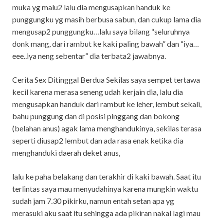
muka yg malu2 lalu dia mengusapkan handuk ke
punggungku yg masih berbusa sabun, dan cukup lama dia
mengusap2 punggungku…lalu saya bilang “seluruhnya
donk mang, dari rambut ke kaki paling bawah” dan “iya…
eee..iya neng sebentar” dia terbata2 jawabnya.
Cerita Sex Ditinggal Berdua Sekilas saya sempet tertawa
kecil karena merasa seneng udah kerjain dia, lalu dia
mengusapkan handuk dari rambut ke leher, lembut sekali,
bahu punggung dan di posisi pinggang dan bokong
(belahan anus) agak lama menghandukinya, sekilas terasa
seperti diusap2 lembut dan ada rasa enak ketika dia
menghanduki daerah deket anus,
lalu ke paha belakang dan terakhir di kaki bawah. Saat itu
terlintas saya mau menyudahinya karena mungkin waktu
sudah jam 7.30 pikirku, namun entah setan apa yg
merasuki aku saat itu sehingga ada pikiran nakal lagi mau