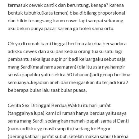
termasuk cewek cantik dan beruntung, kenapa? karena
bentuk tubuhku(kata temen) bisa dibilang proporsional
dan bikin terangsang kaum cowo tapi sampai sekarang
aku belum punya pacar karena ga boleh sama ortu.
Oh ya,di rumah kami tinggal berlima aku dua bersaudara
adikku cewek dan aku dan kedua orang tuaku satu lagi
pembantu sekaligus supir pribadi keluargaku sebut saja
mang Sardi(maaf,nama samaran) (dia itu usia nya hampir
seusia papahku yaitu sekira 50 tahunan)jadi genap berlima
semuanya..kejadian aneh dan mengasikan itu terjadi kira2
beberapa bulan lalu saat bulan puasa,
Cerita Sex Ditinggal Berdua Waktu itu hari jum’at
(tanggalnya lupa) kami di rumah hanya berdua yaitu saya
sama mang Sardi, sedangkan mamah-papah sama si Danti
(nama adikku yg masih smp itu) sedang ke Bogor
(berangkat hari jum’at subuh setelah makan sahur) karena