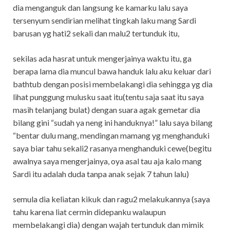
dia menganguk dan langsung ke kamarku lalu saya
tersenyum sendirian melihat tingkah laku mang Sardi
barusan yg hati2 sekali dan malu2 tertunduk itu,
sekilas ada hasrat untuk mengerjainya waktu itu, ga
berapa lama dia muncul bawa handuk lalu aku keluar dari
bathtub dengan posisi membelakangi dia sehingga yg dia
lihat punggung mulusku saat itu(tentu saja saat itu saya
masih telanjang bulat) dengan suara agak gemetar dia
bilang gini “sudah ya neng ini handuknya!” lalu saya bilang
“bentar dulu mang, mendingan mamang yg menghanduki
saya biar tahu sekali2 rasanya menghanduki cewe(begitu
awalnya saya mengerjainya, oya asal tau aja kalo mang
Sardi itu adalah duda tanpa anak sejak 7 tahun lalu)
semula dia keliatan kikuk dan ragu2 melakukannya (saya
tahu karena liat cermin didepanku walaupun
membelakangi dia) dengan wajah tertunduk dan mimik