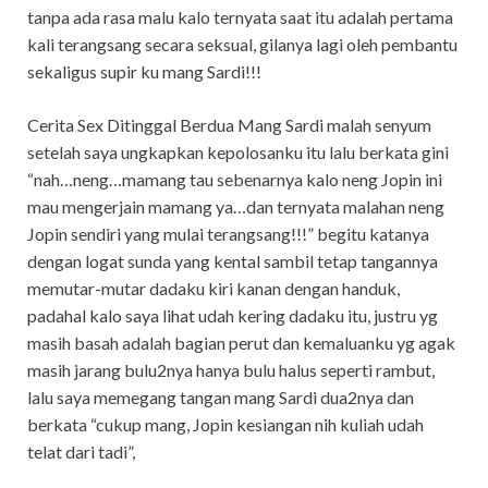
tanpa ada rasa malu kalo ternyata saat itu adalah pertama
kali terangsang secara seksual, gilanya lagi oleh pembantu
sekaligus supir ku mang Sardi!!!
Cerita Sex Ditinggal Berdua Mang Sardi malah senyum
setelah saya ungkapkan kepolosanku itu lalu berkata gini
“nah…neng…mamang tau sebenarnya kalo neng Jopin ini
mau mengerjain mamang ya…dan ternyata malahan neng
Jopin sendiri yang mulai terangsang!!!” begitu katanya
dengan logat sunda yang kental sambil tetap tangannya
memutar-mutar dadaku kiri kanan dengan handuk,
padahal kalo saya lihat udah kering dadaku itu, justru yg
masih basah adalah bagian perut dan kemaluanku yg agak
masih jarang bulu2nya hanya bulu halus seperti rambut,
lalu saya memegang tangan mang Sardi dua2nya dan
berkata “cukup mang, Jopin kesiangan nih kuliah udah
telat dari tadi”,