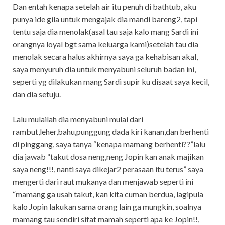
Dan entah kenapa setelah air itu penuh di bathtub, aku
punya ide gila untuk mengajak dia mandi bareng2, tapi
tentu saja dia menolak(asal tau saja kalo mang Sardi ini
orangnya loyal bgt sama keluarga kami)setelah tau dia
menolak secara halus akhirnya saya ga kehabisan akal,
saya menyuruh dia untuk menyabuni seluruh badan ini,
seperti yg dilakukan mang Sardi supir ku disaat saya kecil,
dan dia setuju.
Lalu mulailah dia menyabuni mulai dari
rambut,leher,bahu,punggung dada kiri kanan,dan berhenti
di pinggang, saya tanya “kenapa mamang berhenti??”lalu
dia jawab “takut dosa neng,neng Jopin kan anak majikan
saya neng!!!, nanti saya dikejar2 perasaan itu terus” saya
mengerti dari raut mukanya dan menjawab seperti ini
“mamang ga usah takut, kan kita cuman berdua, lagipula
kalo Jopin lakukan sama orang lain ga mungkin, soalnya
mamang tau sendiri sifat mamah seperti apa ke Jopin!!,