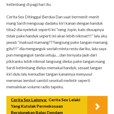
ketimbang di pagi hari itu.
Cerita Sex Ditinggal Berdua Dan saat bermenit-menit
mang Sardi mengusap dadaku kiri kanan dengan handuk
tiba2 dia nyeletuk seperti ini “neng Jopin, kalo diusapnya
tidak pake handuk seperti ini akan lebih nikmat!!!” lalu aku
jawab “maksud mamang???langsung pake tangan mamang
gitu!!!” dia menganguk seolah minta restu dariku, lalu saya
pun menganguk tanda setuju….dan ternyata jauh dari
pikiranku lebih nikmat langsung dielus pake tangan mang
Sardi ketimbang dielus memakai handuk, sesaat tangan
kiri dulu lalu kemudian tangan kanannya menyusul
meremas lembut sambil sesekali melintir seperti
memainkan volume radio tapeku.
Cerita Sex Lainnya:
Cerita Sex Lelaki
Yang Kutolak Permekosaan
Berujungkan Balas Dendam