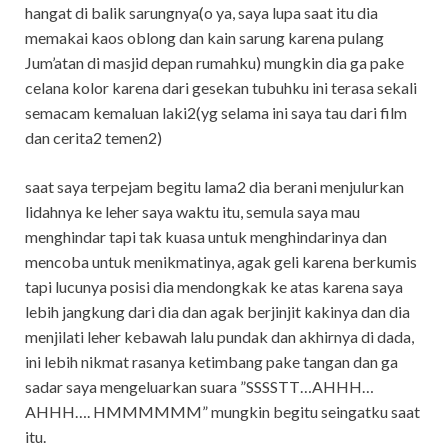
hangat di balik sarungnya(o ya, saya lupa saat itu dia
memakai kaos oblong dan kain sarung karena pulang
Jum’atan di masjid depan rumahku) mungkin dia ga pake
celana kolor karena dari gesekan tubuhku ini terasa sekali
semacam kemaluan laki2(yg selama ini saya tau dari film
dan cerita2 temen2)
saat saya terpejam begitu lama2 dia berani menjulurkan
lidahnya ke leher saya waktu itu, semula saya mau
menghindar tapi tak kuasa untuk menghindarinya dan
mencoba untuk menikmatinya, agak geli karena berkumis
tapi lucunya posisi dia mendongkak ke atas karena saya
lebih jangkung dari dia dan agak berjinjit kakinya dan dia
menjilati leher kebawah lalu pundak dan akhirnya di dada,
ini lebih nikmat rasanya ketimbang pake tangan dan ga
sadar saya mengeluarkan suara ”SSSSTT…AHHH…
AHHH…. HMMMMMM” mungkin begitu seingatku saat
itu.