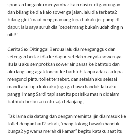
spontan tanganku menyambar kain daster di gantungan
dan bilang ke dia kalo sower ga jalan, lalu dia terbata2
bilang gini “maaf neng,mamang lupa bukain jet pump di
dapur, lalu saya suruh dia “cepet mang bukain udah dingin
nih!!”
Cerita Sex Ditinggal Berdua lalu dia mengangguk dan
setengah berlari dia ke dapur, setelah menyala sowernya
itu lalu aku semprotkan sower air panas ke bathtub dan
aku langsung agak loncat ke bathtub tanpa ada rasa lupa
mengunci pintu toilet tersebut, dan setelah aku selesai
mandi aku lupa kalo aku juga ga bawa handuk lalu aku
panggil mang Sardi tapi saat itu posisiku masih didalam
bathtub berbusa tentu saja telanjang,
Tak lama dia datang dan dengan meminta ijin dia masuk ke
toilet dengan hati2 sekali, “mang tolong bawain handuk
bunga2 yg warna merah di kamar” begitu kataku saat itu,