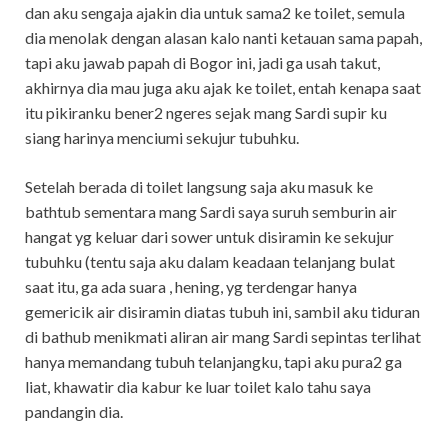
dan aku sengaja ajakin dia untuk sama2 ke toilet, semula
dia menolak dengan alasan kalo nanti ketauan sama papah,
tapi aku jawab papah di Bogor ini, jadi ga usah takut,
akhirnya dia mau juga aku ajak ke toilet, entah kenapa saat
itu pikiranku bener2 ngeres sejak mang Sardi supir ku
siang harinya menciumi sekujur tubuhku.
Setelah berada di toilet langsung saja aku masuk ke
bathtub sementara mang Sardi saya suruh semburin air
hangat yg keluar dari sower untuk disiramin ke sekujur
tubuhku (tentu saja aku dalam keadaan telanjang bulat
saat itu, ga ada suara , hening, yg terdengar hanya
gemericik air disiramin diatas tubuh ini, sambil aku tiduran
di bathub menikmati aliran air mang Sardi sepintas terlihat
hanya memandang tubuh telanjangku, tapi aku pura2 ga
liat, khawatir dia kabur ke luar toilet kalo tahu saya
pandangin dia.