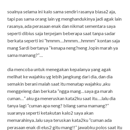
soalnya selama ini kalo sama sendiri rasanya biasa2 aja,
tapi pas sama orang lain yg menghandukinya jadi agak lain
rasanya, ada perasaan enak dan nikmat sementara saya
seperti dibius saja terpejam beberapa saat tanpa sadar
berkata seperti ini “hmmm….hmmm…hmmm” kontan saja
mang Sardi bertanya “kenapa neng?neng Jopin marah ya
sama mamang?”…
dia mencoba untuk menegakan kepalanya yang agak
melihat ke wajahku yg lebih jangkung dari dia, dan dia
semakin berani malah saat itu menatap wajahku ,aku
menggeleng dan berkata “ngga mang…saya ga marah
cuman…” aku ga meneruskan kata2ku saat itu….lalu dia
tanya lagi “cuman apa neng? bilang sama mamang?”
suaranya seperti ketakutan kalo2 saya akan
memarahinya..lalu saya teruskan kata2ku “cuman ada
perasaan enak di elus2 gitu mang!!” jawabku polos saat itu