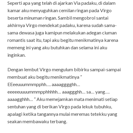
Seperti apa yang telah di ajarkan Via padaku, di dalam
kamar aku menyuguhkan cemilan ringan pada Virgo
beserta minuman ringan. Sambil mengobrol santai
akhirnya Virgo mendekat padaku, karena sudah sama-
sama dewasa juga kamipun melakukan adegan ciuman
romantis saat itu, tapi aku begitu menikmatinya karena
memeng ini yang aku butuhkan dan selama ini aku
inginkan.
Dengan lembut Virgo mengulum bibirku sampai-sampai
membuat aku begitu menikmatinya ”
EEeeuuummmpphh…. aaaagggghh…
eeeeeuuuummmpphhhhh… aaaggghh… sa… yang….
aaaagghhh… ” Aku memejamkan mata menimati setiap
sentuhan yang di berikan Virgo pada lekuk tubuhku,
apalagi ketika tangannya mulai meremas tetekku yang
seakan membawaku terbang.