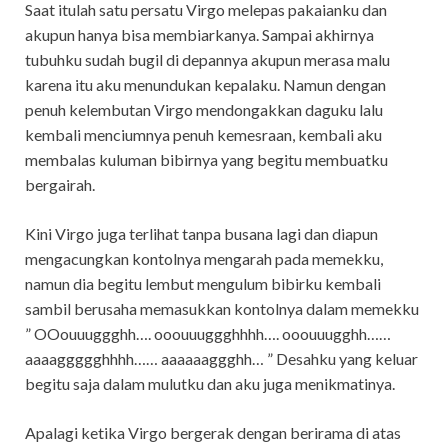
Saat itulah satu persatu Virgo melepas pakaianku dan
akupun hanya bisa membiarkanya. Sampai akhirnya
tubuhku sudah bugil di depannya akupun merasa malu
karena itu aku menundukan kepalaku. Namun dengan
penuh kelembutan Virgo mendongakkan daguku lalu
kembali menciumnya penuh kemesraan, kembali aku
membalas kuluman bibirnya yang begitu membuatku
bergairah.
Kini Virgo juga terlihat tanpa busana lagi dan diapun
mengacungkan kontolnya mengarah pada memekku,
namun dia begitu lembut mengulum bibirku kembali
sambil berusaha memasukkan kontolnya dalam memekku
” OOouuuggghh…. ooouuuggghhhh…. ooouuugghh……
aaaaggggghhhh…… aaaaaaggghh… ” Desahku yang keluar
begitu saja dalam mulutku dan aku juga menikmatinya.
Apalagi ketika Virgo bergerak dengan berirama di atas