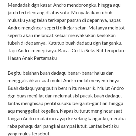
Mendadak dgn kasar, Andro mendorongku, hingga aqu
jatuh tertelentang di atas sofa. Menyaksikan tubuh
mulusku yang telah terkapar pasrah di depannya, napas
Andro mengincar seperti dikejar setan. Matanya melotot
seperti akan meloncat keluar menyaksikan keelokan
tubuh di depannya. Kututup buah dadaqu dgn tanganku,
Tapi Andro menepisnya. Baca : Cerita Seks Riil Terupdate
Hasan Anak Pertamaku
Begitu belahan buah dadaqu benar-benar halus dan
menggairahkan saat mulut Andro mulai menyentuhnya.
Buah dadaqu yang putih bersih itu menarik. Mulut Andro
dgn buas menjilat dan melumat sisi pucuk buah dadaqu,
lantas menghisap pentil susuku berganti-gantian, hingga
aqu menggeliat kegelian. Napasku turut mengincar saat
tangan Andro mulai merayap ke selangkanganku, meraba-
raba pahaqu dari pangkal sampai lutut. Lantas betisku
yang mulus tersebut.