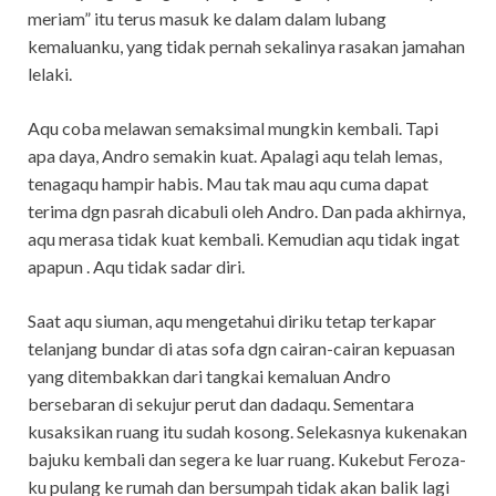
meriam” itu terus masuk ke dalam dalam lubang
kemaluanku, yang tidak pernah sekalinya rasakan jamahan
lelaki.
Aqu coba melawan semaksimal mungkin kembali. Tapi
apa daya, Andro semakin kuat. Apalagi aqu telah lemas,
tenagaqu hampir habis. Mau tak mau aqu cuma dapat
terima dgn pasrah dicabuli oleh Andro. Dan pada akhirnya,
aqu merasa tidak kuat kembali. Kemudian aqu tidak ingat
apapun . Aqu tidak sadar diri.
Saat aqu siuman, aqu mengetahui diriku tetap terkapar
telanjang bundar di atas sofa dgn cairan-cairan kepuasan
yang ditembakkan dari tangkai kemaluan Andro
bersebaran di sekujur perut dan dadaqu. Sementara
kusaksikan ruang itu sudah kosong. Selekasnya kukenakan
bajuku kembali dan segera ke luar ruang. Kukebut Feroza-
ku pulang ke rumah dan bersumpah tidak akan balik lagi