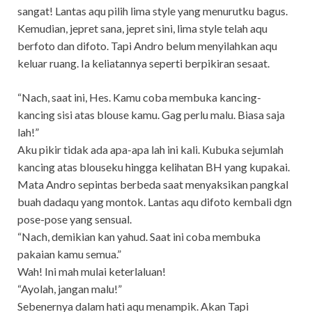
sangat! Lantas aqu pilih lima style yang menurutku bagus.
Kemudian, jepret sana, jepret sini, lima style telah aqu
berfoto dan difoto. Tapi Andro belum menyilahkan aqu
keluar ruang. Ia keliatannya seperti berpikiran sesaat.
“Nach, saat ini, Hes. Kamu coba membuka kancing-
kancing sisi atas blouse kamu. Gag perlu malu. Biasa saja
lah!”
Aku pikir tidak ada apa-apa lah ini kali. Kubuka sejumlah
kancing atas blouseku hingga kelihatan BH yang kupakai.
Mata Andro sepintas berbeda saat menyaksikan pangkal
buah dadaqu yang montok. Lantas aqu difoto kembali dgn
pose-pose yang sensual.
“Nach, demikian kan yahud. Saat ini coba membuka
pakaian kamu semua.”
Wah! Ini mah mulai keterlaluan!
“Ayolah, jangan malu!”
Sebenernya dalam hati aqu menampik. Akan Tapi