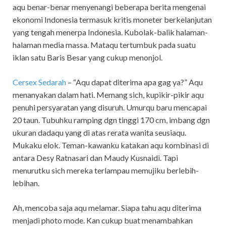
aqu benar-benar menyenangi beberapa berita mengenai
ekonomi Indonesia termasuk kritis moneter berkelanjutan
yang tengah menerpa Indonesia. Kubolak-balik halaman-
halaman media massa. Mataqu tertumbuk pada suatu
iklan satu Baris Besar yang cukup menonjol.
Cersex Sedarah
–
“Aqu dapat diterima apa gag ya?” Aqu
menanyakan dalam hati. Memang sich, kupikir-pikir aqu
penuhi persyaratan yang disuruh. Umurqu baru mencapai
20 taun. Tubuhku ramping dgn tinggi 170 cm, imbang dgn
ukuran dadaqu yang di atas rerata wanita seusiaqu.
Mukaku elok. Teman-kawanku katakan aqu kombinasi di
antara Desy Ratnasari dan Maudy Kusnaidi. Tapi
menurutku sich mereka terlampau memujiku berlebih-
lebihan.
Ah, mencoba saja aqu melamar. Siapa tahu aqu diterima
menjadi photo mode. Kan cukup buat menambahkan