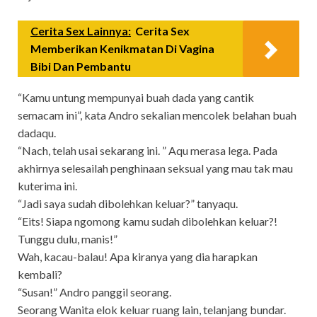
Cerita Sex Lainnya:
Cerita Sex
Memberikan Kenikmatan Di Vagina
Bibi Dan Pembantu
“Kamu untung mempunyai buah dada yang cantik
semacam ini”, kata Andro sekalian mencolek belahan buah
dadaqu.
“Nach, telah usai sekarang ini. ” Aqu merasa lega. Pada
akhirnya selesailah penghinaan seksual yang mau tak mau
kuterima ini.
“Jadi saya sudah dibolehkan keluar?” tanyaqu.
“Eits! Siapa ngomong kamu sudah dibolehkan keluar?!
Tunggu dulu, manis!”
Wah, kacau-balau! Apa kiranya yang dia harapkan
kembali?
“Susan!” Andro panggil seorang.
Seorang Wanita elok keluar ruang lain, telanjang bundar.