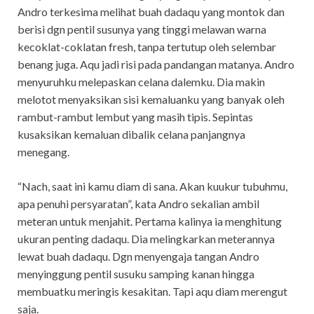
Andro terkesima melihat buah dadaqu yang montok dan
berisi dgn pentil susunya yang tinggi melawan warna
kecoklat-coklatan fresh, tanpa tertutup oleh selembar
benang juga. Aqu jadi risi pada pandangan matanya. Andro
menyuruhku melepaskan celana dalemku. Dia makin
melotot menyaksikan sisi kemaluanku yang banyak oleh
rambut-rambut lembut yang masih tipis. Sepintas
kusaksikan kemaluan dibalik celana panjangnya
menegang.
“Nach, saat ini kamu diam di sana. Akan kuukur tubuhmu,
apa penuhi persyaratan”, kata Andro sekalian ambil
meteran untuk menjahit. Pertama kalinya ia menghitung
ukuran penting dadaqu. Dia melingkarkan meterannya
lewat buah dadaqu. Dgn menyengaja tangan Andro
menyinggung pentil susuku samping kanan hingga
membuatku meringis kesakitan. Tapi aqu diam merengut
saja.