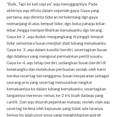
“Baik, Tapi ini kali saja ya”, aqu menyggupinya. Pada
akhirnya aqu difoto dalam sejumlah gaya. Gaya yang
pertama, aqu diminta tiduran tertelentang dgn gaya
memanjang di atas tempat tidur, dgn buka pahaqu lebar-
lebar, hingga memperlihatkan kemaluanku dgn terang.
Gaya ke-2 , aqu duduk mengangkang di pinggir tempat
tidur sementara Susan menjilat-jilati lubang kemaluanku.
Gaya ke-3 , aqu dalam kondisi berdiri, sesertagkan Susan
dgn lidahnya yang mengusai permainkan pentil susuku.
Gaya ke-4, aqu tetap berdiri, sedangkan Susan berdiri di
belakangku dan melakukan perbuatan seolah-oleh kami
berdua sesertag bersenggama. Susan berperanan sebagai
seorang pria yang sesertag menusukkan tangkai
kemaluannya ke dalam lubang kemaluanku, sesertagkan
tangannya meremas-remas ke-2 iris buah dadaqu yang
cantik. Dan aqu disuruh pejamkan mataqu, seolah-olah aqu
sesertag terlena oleh kepuasan yang tidak ada taranya.
Semua itu ialah pose-pose yang menghidupkan gairah