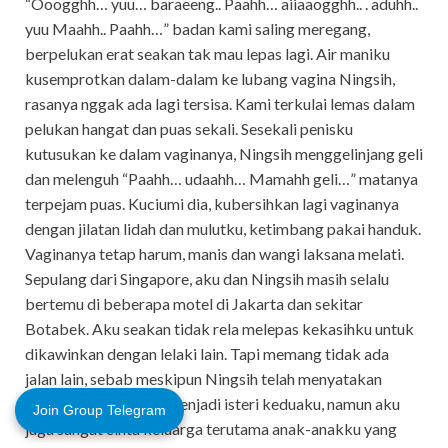
“Ooogghh… yuu… baraeeng.. Paahh… aiiaaogghh.. . aduhh..
yuu Maahh.. Paahh…” badan kami saling meregang,
berpelukan erat seakan tak mau lepas lagi. Air maniku
kusemprotkan dalam-dalam ke lubang vagina Ningsih,
rasanya nggak ada lagi tersisa. Kami terkulai lemas dalam
pelukan hangat dan puas sekali. Sesekali penisku
kutusukan ke dalam vaginanya, Ningsih menggelinjang geli
dan melenguh “Paahh… udaahh… Mamahh geli…” matanya
terpejam puas. Kuciumi dia, kubersihkan lagi vaginanya
dengan jilatan lidah dan mulutku, ketimbang pakai handuk.
Vaginanya tetap harum, manis dan wangi laksana melati.
Sepulang dari Singapore, aku dan Ningsih masih selalu
bertemu di beberapa motel di Jakarta dan sekitar
Botabek. Aku seakan tidak rela melepas kekasihku untuk
dikawinkan dengan lelaki lain. Tapi memang tidak ada
jalan lain, sebab meskipun Ningsih telah menyatakan
keikhlasannya untuk menjadi isteri keduaku, namun aku
Join Group Telegram
juga sangat cinta keluarga terutama anak-anakku yang