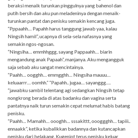
beraksi menaik turunkan pinggulnya yang bahenol dan
putih bersih dan aku pun meladeninya dengan menaik-
turunkan pantat dan penisku semakin kencang juga.
“Pppaahh… Papahh harus tanggung jawab yaa, kalau
Ningsih hamil”, ucapnya di sela-sela nafasnya yang
semakin ngos-ngosan.
“Ningsiha… emmhhggg, sayang Pappaahh… biarin
mengandung anak Papaah”, manjanya. Aku mengangguk
saja sebab aku sangat mencintainya.
“Paahh… oogghh… emmgghh… Ningsiha mauuu…
keluaarrr… oomhh.” “Papahh.. jugaa… sayanggg….
“jawabku sambil telentang agi sedangkan Ningsih tetap
nongkrong berada di atas badanku dan vagina serta
pantatnya naik turun semakin cepat melumat habis batang
penisku.
“Paahh… Mamahh… oooghh… sssakittt, oooggghh… tapiii..
ennaakk”, ketika kubalikkan badannya dan kutancapkan
penisku dari belakang. Kugenjot terus penisku keluar