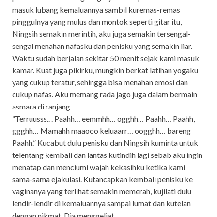
masuk lubang kemaluannya sambil kuremas-remas
pinggulnya yang mulus dan montok seperti gitar itu,
Ningsih semakin merintih, aku juga semakin tersengal-
sengal menahan nafasku dan penisku yang semakin liar.
Waktu sudah berjalan sekitar 50 menit sejak kami masuk
kamar. Kuat juga pikirku, mungkin berkat latihan yogaku
yang cukup teratur, sehingga bisa menahan emosi dan
cukup nafas. Aku memang rada jago juga dalam bermain
asmara di ranjang.
“Terruusss.. . Paahh… eemmhh… ogghh… Paahh… Paahh,
ggghh… Mamahh maaooo keluaarr… oogghh… bareng
Paahh.” Kucabut dulu penisku dan Ningsih kuminta untuk
telentang kembali dan lantas kutindih lagi sebab aku ingin
menatap dan menciumi wajah kekasihku ketika kami
sama-sama ejakulasi. Kutancapkan kembali penisku ke
vaginanya yang terlihat semakin memerah, kujilati dulu
lendir-lendir di kemaluannya sampai lumat dan kutelan
dengan nikmat. Dia menggeliat,