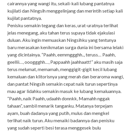
cairannya yang wangi itu, sekali-kali lubang pantatnya
kujilati dan Ningsih menggelinjang dan merintih setiap kali
kujilat pantatnya.
Penisku semakin tegang dan keras, urat-uratnya terlihat
jelas menegang, aku tahan terus supaya tidak ejakulasi
duluan. Aku ingin memuaskan Ningsihku yang tentunya
baru merasakan kenikmatan surga dunia ini bersama lelaki
yang dicintainya. “Paahh, eemmggghh.., teruss… Paahh,
geellii…, oooggghh…, Pappaahh jaahhaatt!” aku masih saja
terus melumat, memamah, menggigit-gigit kecil lubang
kemaluan dan klitorisnya yang merah dan beraroma wangi,
dan pantat Ningsih semakin cepat naik turun sepertinya
mau agar lidahku semakin masuk ke lubang kemaluannya.
“Paahh, naik Paahh, udaahh donnkk, Mamahh nggak
tahaan”, sambil menarik tanganku. Matanya terpejam
ayam, buah dadanya yang putih, mulus dan mengkel
terlihat naik turun. Aku menaiki badannya dan penisku
yang sudah seperti besi terasa menggesek bulu