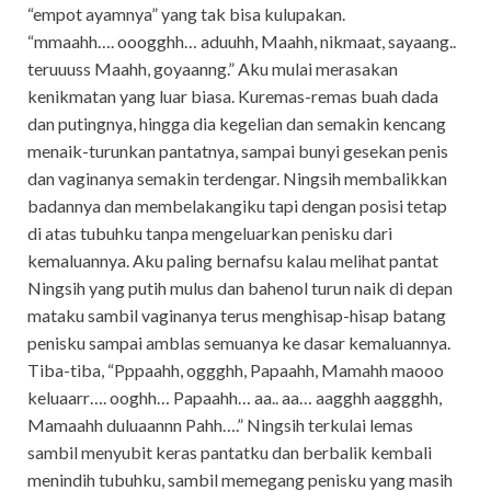
“empot ayamnya” yang tak bisa kulupakan.
“mmaahh…. ooogghh… aduuhh, Maahh, nikmaat, sayaang..
teruuuss Maahh, goyaanng.” Aku mulai merasakan
kenikmatan yang luar biasa. Kuremas-remas buah dada
dan putingnya, hingga dia kegelian dan semakin kencang
menaik-turunkan pantatnya, sampai bunyi gesekan penis
dan vaginanya semakin terdengar. Ningsih membalikkan
badannya dan membelakangiku tapi dengan posisi tetap
di atas tubuhku tanpa mengeluarkan penisku dari
kemaluannya. Aku paling bernafsu kalau melihat pantat
Ningsih yang putih mulus dan bahenol turun naik di depan
mataku sambil vaginanya terus menghisap-hisap batang
penisku sampai amblas semuanya ke dasar kemaluannya.
Tiba-tiba, “Pppaahh, oggghh, Papaahh, Mamahh maooo
keluaarr…. ooghh… Papaahh… aa.. aa… aagghh aaggghh,
Mamaahh duluaannn Pahh….” Ningsih terkulai lemas
sambil menyubit keras pantatku dan berbalik kembali
menindih tubuhku, sambil memegang penisku yang masih