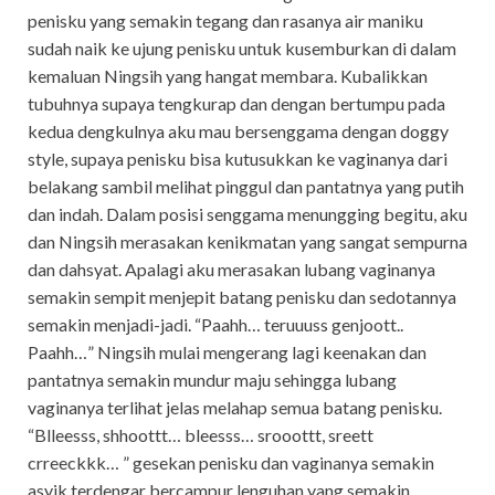
penisku yang semakin tegang dan rasanya air maniku
sudah naik ke ujung penisku untuk kusemburkan di dalam
kemaluan Ningsih yang hangat membara. Kubalikkan
tubuhnya supaya tengkurap dan dengan bertumpu pada
kedua dengkulnya aku mau bersenggama dengan doggy
style, supaya penisku bisa kutusukkan ke vaginanya dari
belakang sambil melihat pinggul dan pantatnya yang putih
dan indah. Dalam posisi senggama menungging begitu, aku
dan Ningsih merasakan kenikmatan yang sangat sempurna
dan dahsyat. Apalagi aku merasakan lubang vaginanya
semakin sempit menjepit batang penisku dan sedotannya
semakin menjadi-jadi. “Paahh… teruuuss genjoott..
Paahh…” Ningsih mulai mengerang lagi keenakan dan
pantatnya semakin mundur maju sehingga lubang
vaginanya terlihat jelas melahap semua batang penisku.
“Blleesss, shhoottt… bleesss… srooottt, sreett
crreeckkk… ” gesekan penisku dan vaginanya semakin
asyik terdengar bercampur lenguhan yang semakin