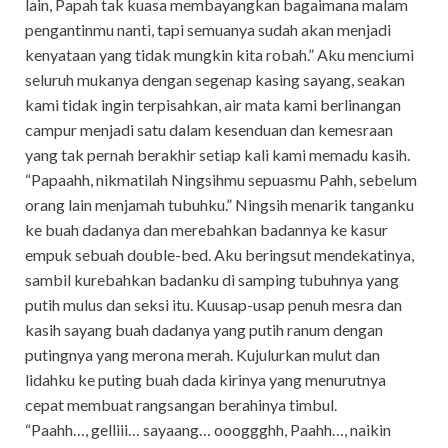
lain, Papah tak kuasa membayangkan bagaimana malam
pengantinmu nanti, tapi semuanya sudah akan menjadi
kenyataan yang tidak mungkin kita robah.” Aku menciumi
seluruh mukanya dengan segenap kasing sayang, seakan
kami tidak ingin terpisahkan, air mata kami berlinangan
campur menjadi satu dalam kesenduan dan kemesraan
yang tak pernah berakhir setiap kali kami memadu kasih.
“Papaahh, nikmatilah Ningsihmu sepuasmu Pahh, sebelum
orang lain menjamah tubuhku.” Ningsih menarik tanganku
ke buah dadanya dan merebahkan badannya ke kasur
empuk sebuah double-bed. Aku beringsut mendekatinya,
sambil kurebahkan badanku di samping tubuhnya yang
putih mulus dan seksi itu. Kuusap-usap penuh mesra dan
kasih sayang buah dadanya yang putih ranum dengan
putingnya yang merona merah. Kujulurkan mulut dan
lidahku ke puting buah dada kirinya yang menurutnya
cepat membuat rangsangan berahinya timbul.
“Paahh…, gelliii… sayaang… oooggghh, Paahh…, naikin