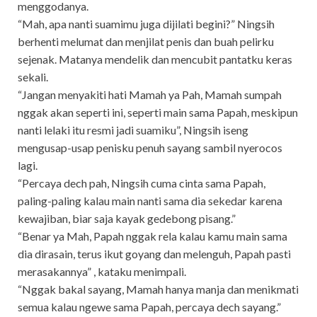
menggodanya.
“Mah, apa nanti suamimu juga dijilati begini?” Ningsih
berhenti melumat dan menjilat penis dan buah pelirku
sejenak. Matanya mendelik dan mencubit pantatku keras
sekali.
“Jangan menyakiti hati Mamah ya Pah, Mamah sumpah
nggak akan seperti ini, seperti main sama Papah, meskipun
nanti lelaki itu resmi jadi suamiku”, Ningsih iseng
mengusap-usap penisku penuh sayang sambil nyerocos
lagi.
“Percaya dech pah, Ningsih cuma cinta sama Papah,
paling-paling kalau main nanti sama dia sekedar karena
kewajiban, biar saja kayak gedebong pisang.”
“Benar ya Mah, Papah nggak rela kalau kamu main sama
dia dirasain, terus ikut goyang dan melenguh, Papah pasti
merasakannya” , kataku menimpali.
“Nggak bakal sayang, Mamah hanya manja dan menikmati
semua kalau ngewe sama Papah, percaya dech sayang.”