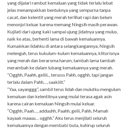
yang dijalari rambut kemaluan yang tidak terlalu lebat
jelas menampakkan bentuknya yang sempurna tanpa
cacat, dan kelentit yang merah terlihat rapi dan belum
menonjol keluar karena memang Ningsih masih perawan.
Kujilati dari ujung kaki sampai ujung jidatnya yang mulus,
naik ke atas, berhenti lama di bawah kemaluannya.
Kumainkan lidahku di antara selangkangannya, Ningsih
melenguh, terus kukulum-kulum kemaluannya, klitorisnya
yang merah dan beraroma harum, tambah lama tambah
merambah ke dalam lubang kemaluannya yang merah.
“Ogghh, Paahh, geliii.., terusss Pahh, ogghh, tapi jangan
terlalu dalam Pahh…, saakiiit.”
“Yaa, sayanggg”, sambil terus lidah dan mulutku mengulum
kemaluan dan kelentitnya yang mulai terasa agak asin
karena cairan kemaluan Ningsih mulai keluar.
“Ogghh, Paah…, adduuhh, Paahh, gelii, Pahh, Mamah
kayaak maauu… ogghh.” Aku terus menjilati seluruh
kemaluannya dengan membabi buta, kuhirup seluruh