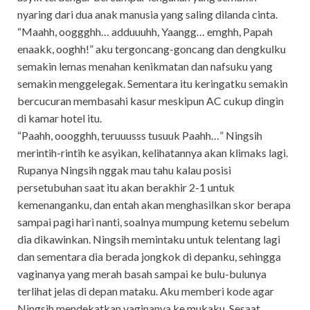
nyaring dari dua anak manusia yang saling dilanda cinta.
“Maahh, ooggghh… adduuuhh, Yaangg… emghh, Papah
enaakk, ooghh!” aku tergoncang-goncang dan dengkulku
semakin lemas menahan kenikmatan dan nafsuku yang
semakin menggelegak. Sementara itu keringatku semakin
bercucuran membasahi kasur meskipun AC cukup dingin
di kamar hotel itu.
“Paahh, ooogghh, teruuusss tusuuk Paahh…” Ningsih
merintih-rintih ke asyikan, kelihatannya akan klimaks lagi.
Rupanya Ningsih nggak mau tahu kalau posisi
persetubuhan saat itu akan berakhir 2-1 untuk
kemenanganku, dan entah akan menghasilkan skor berapa
sampai pagi hari nanti, soalnya mumpung ketemu sebelum
dia dikawinkan. Ningsih memintaku untuk telentang lagi
dan sementara dia berada jongkok di depanku, sehingga
vaginanya yang merah basah sampai ke bulu-bulunya
terlihat jelas di depan mataku. Aku memberi kode agar
Ningsih mendekatkan vaginanya ke mukaku. Sesaat