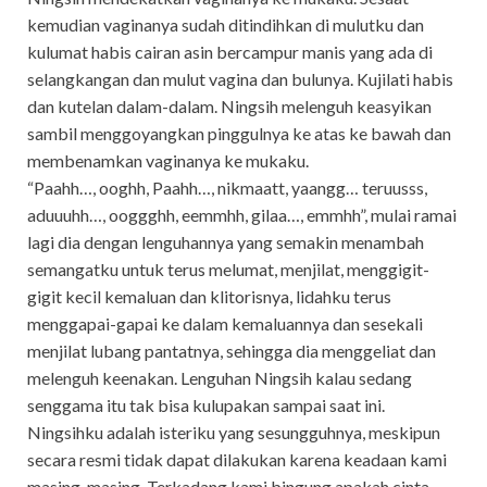
kemudian vaginanya sudah ditindihkan di mulutku dan
kulumat habis cairan asin bercampur manis yang ada di
selangkangan dan mulut vagina dan bulunya. Kujilati habis
dan kutelan dalam-dalam. Ningsih melenguh keasyikan
sambil menggoyangkan pinggulnya ke atas ke bawah dan
membenamkan vaginanya ke mukaku.
“Paahh…, ooghh, Paahh…, nikmaatt, yaangg… teruusss,
aduuuhh…, ooggghh, eemmhh, gilaa…, emmhh”, mulai ramai
lagi dia dengan lenguhannya yang semakin menambah
semangatku untuk terus melumat, menjilat, menggigit-
gigit kecil kemaluan dan klitorisnya, lidahku terus
menggapai-gapai ke dalam kemaluannya dan sesekali
menjilat lubang pantatnya, sehingga dia menggeliat dan
melenguh keenakan. Lenguhan Ningsih kalau sedang
senggama itu tak bisa kulupakan sampai saat ini.
Ningsihku adalah isteriku yang sesungguhnya, meskipun
secara resmi tidak dapat dilakukan karena keadaan kami
masing-masing. Terkadang kami bingung apakah cinta