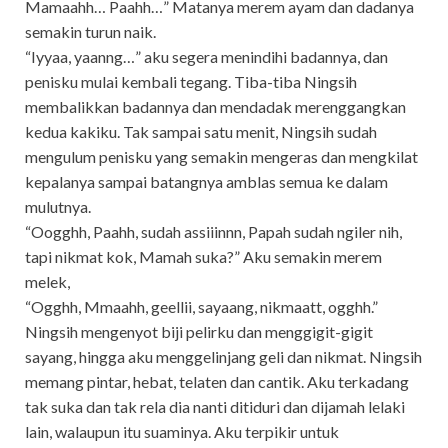
Mamaahh… Paahh…” Matanya merem ayam dan dadanya
semakin turun naik.
“Iyyaa, yaanng…” aku segera menindihi badannya, dan
penisku mulai kembali tegang. Tiba-tiba Ningsih
membalikkan badannya dan mendadak merenggangkan
kedua kakiku. Tak sampai satu menit, Ningsih sudah
mengulum penisku yang semakin mengeras dan mengkilat
kepalanya sampai batangnya amblas semua ke dalam
mulutnya.
“Oogghh, Paahh, sudah assiiinnn, Papah sudah ngiler nih,
tapi nikmat kok, Mamah suka?” Aku semakin merem
melek,
“Ogghh, Mmaahh, geellii, sayaang, nikmaatt, ogghh.”
Ningsih mengenyot biji pelirku dan menggigit-gigit
sayang, hingga aku menggelinjang geli dan nikmat. Ningsih
memang pintar, hebat, telaten dan cantik. Aku terkadang
tak suka dan tak rela dia nanti ditiduri dan dijamah lelaki
lain, walaupun itu suaminya. Aku terpikir untuk