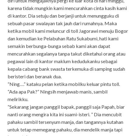
diri untuk mengajaknya pergi ke luar kota di hari minggu,
karena tidak mungkin kami mencurahkan cinta kasih kami
di kantor. Dia setuju dan berjanji untuk menungguku di
sebuah pasar swalayan tak jauh dari rumahnya. Maka
ketika mobil kami meluncur di toll Jagorawi menuju Bogor
dan kemudian ke Pelabuhan Ratu Sukabumi, hati kami
semakin berbunga-bunga sebab kami akan dapat
mencurahkan segalanya tanpa takut diketahui orang atau
pegawai lain di kantor maklum kedudukanku sebagai
kepala cabang bank swasta terkemuka di samping sudah
beristeri dan beranak dua.
“Ning….” kataku pelan ketika mobilku keluar pintu toll.
“Ada apa Pak?” Ningsih menjawab manis, sambil
melirikku.
“Sekarang jangan panggil bapak, panggil saja Papah, biar
nanti orang mengira kita ini suami-isteri. ” Dia mencubit
pahaku sambil tersenyum manja, dan tangannya kutahan
untuk tetap memegang pahaku, dia mendelik manja tapi