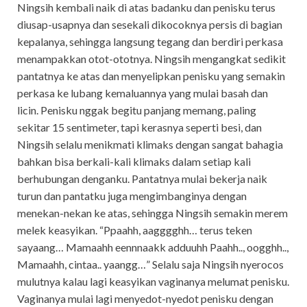
Ningsih kembali naik di atas badanku dan penisku terus
diusap-usapnya dan sesekali dikocoknya persis di bagian
kepalanya, sehingga langsung tegang dan berdiri perkasa
menampakkan otot-ototnya. Ningsih mengangkat sedikit
pantatnya ke atas dan menyelipkan penisku yang semakin
perkasa ke lubang kemaluannya yang mulai basah dan
licin. Penisku nggak begitu panjang memang, paling
sekitar 15 sentimeter, tapi kerasnya seperti besi, dan
Ningsih selalu menikmati klimaks dengan sangat bahagia
bahkan bisa berkali-kali klimaks dalam setiap kali
berhubungan denganku. Pantatnya mulai bekerja naik
turun dan pantatku juga mengimbanginya dengan
menekan-nekan ke atas, sehingga Ningsih semakin merem
melek keasyikan. “Ppaahh, aagggghh… terus teken
sayaang… Mamaahh eennnaakk adduuhh Paahh.., oogghh..,
Mamaahh, cintaa.. yaangg…” Selalu saja Ningsih nyerocos
mulutnya kalau lagi keasyikan vaginanya melumat penisku.
Vaginanya mulai lagi menyedot-nyedot penisku dengan