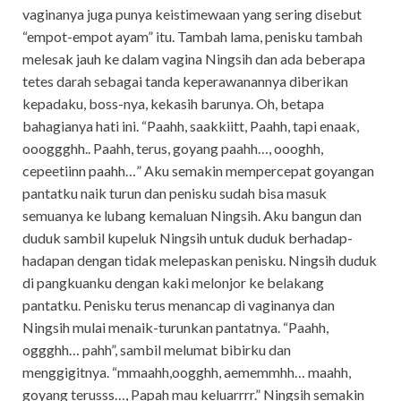
vaginanya juga punya keistimewaan yang sering disebut
“empot-empot ayam” itu. Tambah lama, penisku tambah
melesak jauh ke dalam vagina Ningsih dan ada beberapa
tetes darah sebagai tanda keperawanannya diberikan
kepadaku, boss-nya, kekasih barunya. Oh, betapa
bahagianya hati ini. “Paahh, saakkiitt, Paahh, tapi enaak,
oooggghh.. Paahh, terus, goyang paahh…, oooghh,
cepeetiinn paahh…” Aku semakin mempercepat goyangan
pantatku naik turun dan penisku sudah bisa masuk
semuanya ke lubang kemaluan Ningsih. Aku bangun dan
duduk sambil kupeluk Ningsih untuk duduk berhadap-
hadapan dengan tidak melepaskan penisku. Ningsih duduk
di pangkuanku dengan kaki melonjor ke belakang
pantatku. Penisku terus menancap di vaginanya dan
Ningsih mulai menaik-turunkan pantatnya. “Paahh,
oggghh… pahh”, sambil melumat bibirku dan
menggigitnya. “mmaahh,oogghh, aememmhh… maahh,
goyang terusss…, Papah mau keluarrrr.” Ningsih semakin