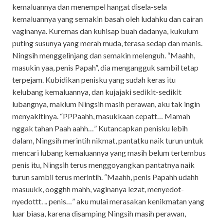
kemaluannya dan menempel hangat disela-sela
kemaluannya yang semakin basah oleh ludahku dan cairan
vaginanya. Kuremas dan kuhisap buah dadanya, kukulum
puting susunya yang merah muda, terasa sedap dan manis.
Ningsih menggelinjang dan semakin melenguh. “Maahh,
masukin yaa, penis Papah”, dia mengangguk sambil tetap
terpejam. Kubidikan penisku yang sudah keras itu
kelubang kemaluannya, dan kujajaki sedikit-sedikit
lubangnya, maklum Ningsih masih perawan, aku tak ingin
menyakitinya. “PPPaahh, masukkaan cepatt… Mamah
nggak tahan Paah aahh…” Kutancapkan penisku lebih
dalam, Ningsih merintih nikmat, pantatku naik turun untuk
mencari lubang kemaluannya yang masih belum tertembus
penis itu, Ningsih terus menggoyangkan pantatnya naik
turun sambil terus merintih. “Maahh, penis Papahh udahh
masuukk, oogghh mahh, vaginanya lezat, menyedot-
nyedottt. .. penis…” aku mulai merasakan kenikmatan yang
luar biasa, karena disamping Ningsih masih perawan,