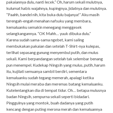
pakaiannya dulu, nanti lecek.” Oh, harum sekali mulutnya,
kulumat habis wajahnya, kupingnya, jidatnya dan mulutnya.
“Paahh, bandel nih, kita buka dulu bajunya!” Aku masih
terengah-engah menahan nafsuku yang membara,
kemaluanku semakin menegang menggesek
selangkangannya. “OK Mahh… yuuk dibuka dulu.”
Karena sudah sama-sama ngebet, kami saling
membukakan pakaian dan setelah T-Shirt-nya kulepas,
terlihat sepasang gunung menyembul putih, dan mulus
sekali. Kami berpandangan setelah tak selembar benang
pun menempel. Kudekap Ningsih yang mulus, putih, harum
itu, kujilati semuanya sambil berdiri, sementara
kemaluanku sudah tegang memerah, apalagi ketika
Ningsih mulai meraba dan meremas batang kemaluanku.
Kutelentangkan dia di tempat tidur. Oh… betapa mulusnya
badan Ningsih, sempurna sekali seperti bidadari.
Pinggulnya yang montok, buah dadanya yang putih
kencang dengan puting merona merah dan kemaluannya