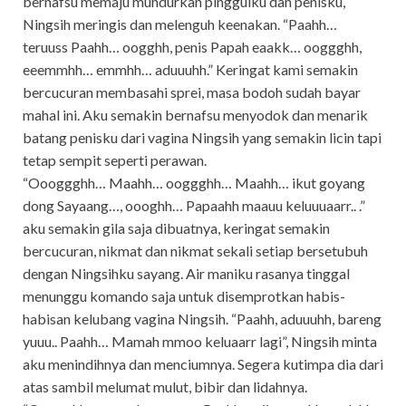
bernafsu memaju mundurkan pinggulku dan penisku,
Ningsih meringis dan melenguh keenakan. “Paahh…
teruuss Paahh… oogghh, penis Papah eaakk… ooggghh,
eeemmhh… emmhh… aduuuhh.” Keringat kami semakin
bercucuran membasahi sprei, masa bodoh sudah bayar
mahal ini. Aku semakin bernafsu menyodok dan menarik
batang penisku dari vagina Ningsih yang semakin licin tapi
tetap sempit seperti perawan.
“Oooggghh… Maahh… ooggghh… Maahh… ikut goyang
dong Sayaang…, oooghh… Papaahh maauu keluuuaarr.. .”
aku semakin gila saja dibuatnya, keringat semakin
bercucuran, nikmat dan nikmat sekali setiap bersetubuh
dengan Ningsihku sayang. Air maniku rasanya tinggal
menunggu komando saja untuk disemprotkan habis-
habisan kelubang vagina Ningsih. “Paahh, aduuuhh, bareng
yuuu.. Paahh… Mamah mmoo keluaarr lagi”, Ningsih minta
aku menindihnya dan menciumnya. Segera kutimpa dia dari
atas sambil melumat mulut, bibir dan lidahnya.