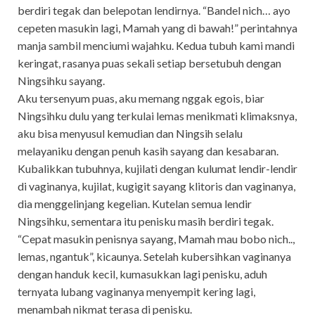
berdiri tegak dan belepotan lendirnya. “Bandel nich… ayo
cepeten masukin lagi, Mamah yang di bawah!” perintahnya
manja sambil menciumi wajahku. Kedua tubuh kami mandi
keringat, rasanya puas sekali setiap bersetubuh dengan
Ningsihku sayang.
Aku tersenyum puas, aku memang nggak egois, biar
Ningsihku dulu yang terkulai lemas menikmati klimaksnya,
aku bisa menyusul kemudian dan Ningsih selalu
melayaniku dengan penuh kasih sayang dan kesabaran.
Kubalikkan tubuhnya, kujilati dengan kulumat lendir-lendir
di vaginanya, kujilat, kugigit sayang klitoris dan vaginanya,
dia menggelinjang kegelian. Kutelan semua lendir
Ningsihku, sementara itu penisku masih berdiri tegak.
“Cepat masukin penisnya sayang, Mamah mau bobo nich..,
lemas, ngantuk”, kicaunya. Setelah kubersihkan vaginanya
dengan handuk kecil, kumasukkan lagi penisku, aduh
ternyata lubang vaginanya menyempit kering lagi,
menambah nikmat terasa di penisku.