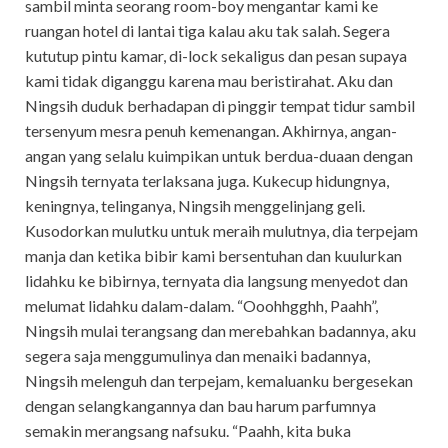
sambil minta seorang room-boy mengantar kami ke
ruangan hotel di lantai tiga kalau aku tak salah. Segera
kututup pintu kamar, di-lock sekaligus dan pesan supaya
kami tidak diganggu karena mau beristirahat. Aku dan
Ningsih duduk berhadapan di pinggir tempat tidur sambil
tersenyum mesra penuh kemenangan. Akhirnya, angan-
angan yang selalu kuimpikan untuk berdua-duaan dengan
Ningsih ternyata terlaksana juga. Kukecup hidungnya,
keningnya, telinganya, Ningsih menggelinjang geli.
Kusodorkan mulutku untuk meraih mulutnya, dia terpejam
manja dan ketika bibir kami bersentuhan dan kuulurkan
lidahku ke bibirnya, ternyata dia langsung menyedot dan
melumat lidahku dalam-dalam. “Ooohhgghh, Paahh”,
Ningsih mulai terangsang dan merebahkan badannya, aku
segera saja menggumulinya dan menaiki badannya,
Ningsih melenguh dan terpejam, kemaluanku bergesekan
dengan selangkangannya dan bau harum parfumnya
semakin merangsang nafsuku. “Paahh, kita buka