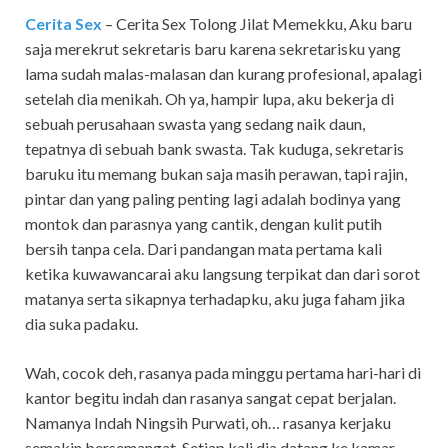
Cerita Sex
– Cerita Sex Tolong Jilat Memekku,
Aku baru
saja merekrut sekretaris baru karena sekretarisku yang
lama sudah malas-malasan dan kurang profesional, apalagi
setelah dia menikah. Oh ya, hampir lupa, aku bekerja di
sebuah perusahaan swasta yang sedang naik daun,
tepatnya di sebuah bank swasta. Tak kuduga, sekretaris
baruku itu memang bukan saja masih perawan, tapi rajin,
pintar dan yang paling penting lagi adalah bodinya yang
montok dan parasnya yang cantik, dengan kulit putih
bersih tanpa cela. Dari pandangan mata pertama kali
ketika kuwawancarai aku langsung terpikat dan dari sorot
matanya serta sikapnya terhadapku, aku juga faham jika
dia suka padaku.
Wah, cocok deh, rasanya pada minggu pertama hari-hari di
kantor begitu indah dan rasanya sangat cepat berjalan.
Namanya Indah Ningsih Purwati, oh… rasanya kerjaku
semakin bersemangat. Setiap kali dia datang ke kamar