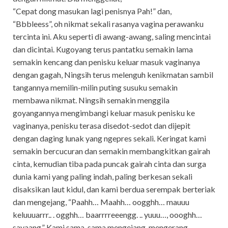
“Cepat dong masukan lagi penisnya Pah!” dan,
“Bbbleess”, oh nikmat sekali rasanya vagina perawanku
tercinta ini. Aku seperti di awang-awang, saling mencintai
dan dicintai. Kugoyang terus pantatku semakin lama
semakin kencang dan penisku keluar masuk vaginanya
dengan gagah, Ningsih terus melenguh kenikmatan sambil
tangannya memilin-milin puting susuku semakin
membawa nikmat. Ningsih semakin menggila
goyangannya mengimbangi keluar masuk penisku ke
vaginanya, penisku terasa disedot-sedot dan dijepit
dengan daging lunak yang ngepres sekali. Keringat kami
semakin bercucuran dan semakin membangkitkan gairah
cinta, kemudian tiba pada puncak gairah cinta dan surga
dunia kami yang paling indah, paling berkesan sekali
disaksikan laut kidul, dan kami berdua serempak berteriak
dan mengejang, “Paahh… Maahh… oogghh… mauuu
keluuuarrr.. . ogghh… baarrrreeengg. .. yuuu…, oooghh…
sayaang.” Kami sama-sama mengejang, mengerang,