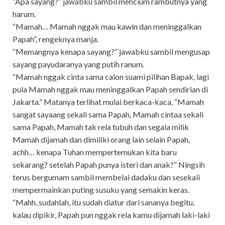
“Apa sayang?” jawabku sambil mencium rambutnya yang
harum.
“Mamah… Mamah nggak mau kawin dan meninggalkan
Papah”, rengeknya manja.
“Memangnya kenapa sayang?” jawabku sambil mengusap
sayang payudaranya yang putih ranum.
“Mamah nggak cinta sama calon suami pilihan Bapak, lagi
pula Mamah nggak mau meninggalkan Papah sendirian di
Jakarta.” Matanya terlihat mulai berkaca-kaca, “Mamah
sangat sayaang sekali sama Papah, Mamah cintaa sekali
sama Papah, Mamah tak rela tubuh dan segala milik
Mamah dijamah dan dimiliki orang lain selain Papah,
achh… kenapa Tuhan mempertemukan kita baru
sekarang? setelah Papah punya isteri dan anak?” Ningsih
terus bergumam sambil membelai dadaku dan sesekali
mempermainkan puting susuku yang semakin keras.
“Mahh, sudahlah, itu sudah diatur dari sananya begitu,
kalau dipikir, Papah pun nggak rela kamu dijamah laki-laki