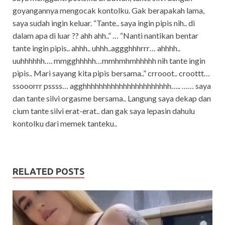
goyangannya mengocak kontolku. Gak berapakah lama,
saya sudah ingin keluar. “Tante.. saya ingin pipis nih.. di
dalam apa di luar ?? ahh ahh..” … “Nanti nantikan bentar
tante ingin pipis.. ahhh.. uhhh..aggghhhrrr… ahhhh..
uuhhhhhh…. mmgghhhhh…mmhmhmhhhhh nih tante ingin
pipis.. Mari sayang kita pipis bersama..” crrooot.. croottt…
ssooorrr pssss… agghhhhhhhhhhhhhhhhhhhhhh….. …… saya
dan tante silvi orgasme bersama.. Langung saya dekap dan
cium tante silvi erat-erat.. dan gak saya lepasin dahulu
kontolku dari memek tanteku..
RELATED POSTS