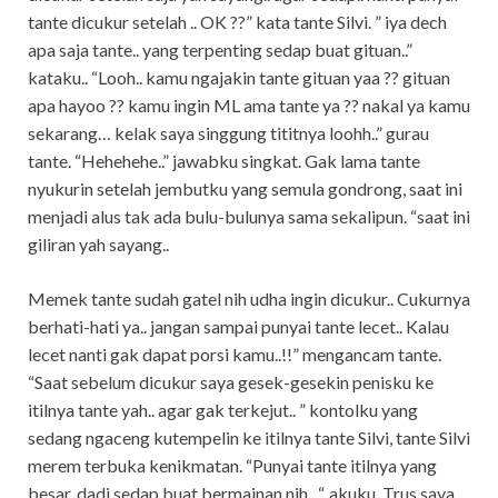
tante dicukur setelah .. OK ??” kata tante Silvi. ” iya dech
apa saja tante.. yang terpenting sedap buat gituan..”
kataku.. “Looh.. kamu ngajakin tante gituan yaa ?? gituan
apa hayoo ?? kamu ingin ML ama tante ya ?? nakal ya kamu
sekarang… kelak saya singgung tititnya loohh..” gurau
tante. “Hehehehe..” jawabku singkat. Gak lama tante
nyukurin setelah jembutku yang semula gondrong, saat ini
menjadi alus tak ada bulu-bulunya sama sekalipun. “saat ini
giliran yah sayang..
Memek tante sudah gatel nih udha ingin dicukur.. Cukurnya
berhati-hati ya.. jangan sampai punyai tante lecet.. Kalau
lecet nanti gak dapat porsi kamu..!!” mengancam tante.
“Saat sebelum dicukur saya gesek-gesekin penisku ke
itilnya tante yah.. agar gak terkejut.. ” kontolku yang
sedang ngaceng kutempelin ke itilnya tante Silvi, tante Silvi
merem terbuka kenikmatan. “Punyai tante itilnya yang
besar, dadi sedap buat bermainan nih.. “. akuku. Trus saya