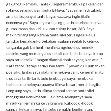
gak grogi kembali. Tanteku segera membuka pakaian dan
roknya, selanjutnya mbuka BHnya.. “Saya menjadi takjub
ama tante, punyai tante bagus ya.. saya ingin jilatin
nenennya ya..” Saya segera saja ngejilatin setelah nenenya
giliran kanan dan kiri.. ukuran cukup besar, 36B. Saya
makin terangsang karena tante silvi terus ngelus-elus
tangkai kemaluanku. Sekalian ngulum setelah toketnya,
tanganku gak berhenti-hentinya ngelus-elus memek
tanteku yang memang alus sekali, dan bulu-bulunya kerap
saya tarik-tarik.. “Jangan diambil donk sayang, kan atit.. ”
Kata tante. “tetapi sedap kan tante.. ” jawabku. Kuubahkan
posisiku, lantas saya jilatin memeknya yang kemerahan itu,
trus saya tarik-tarik bulu jembut ya, saya membuka
belahan memeknya, rupanya itilnya besar , merah begitu.
Langsung saya jilatin itilnya sampai sampe tante silvi
menggeliat kenikmatan. Gak lama selanjutnya saya
masukkan jemari ku ke vaginanya. Kukocok -kocok
sampai keluar airnya, Tanteku semakin kenikmatan..