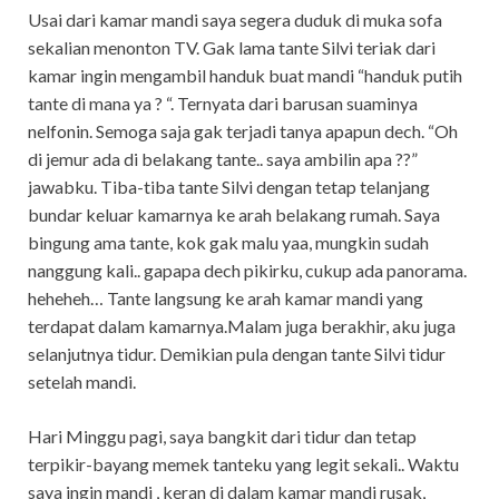
Usai dari kamar mandi saya segera duduk di muka sofa
sekalian menonton TV. Gak lama tante Silvi teriak dari
kamar ingin mengambil handuk buat mandi “handuk putih
tante di mana ya ? “. Ternyata dari barusan suaminya
nelfonin. Semoga saja gak terjadi tanya apapun dech. “Oh
di jemur ada di belakang tante.. saya ambilin apa ??”
jawabku. Tiba-tiba tante Silvi dengan tetap telanjang
bundar keluar kamarnya ke arah belakang rumah. Saya
bingung ama tante, kok gak malu yaa, mungkin sudah
nanggung kali.. gapapa dech pikirku, cukup ada panorama.
heheheh… Tante langsung ke arah kamar mandi yang
terdapat dalam kamarnya.Malam juga berakhir, aku juga
selanjutnya tidur. Demikian pula dengan tante Silvi tidur
setelah mandi.
Hari Minggu pagi, saya bangkit dari tidur dan tetap
terpikir-bayang memek tanteku yang legit sekali.. Waktu
saya ingin mandi , keran di dalam kamar mandi rusak,