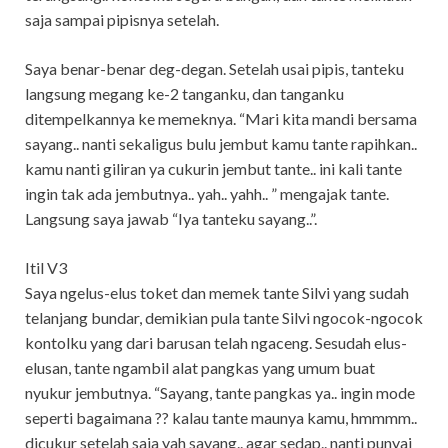
saja sampai pipisnya setelah.
Saya benar-benar deg-degan. Setelah usai pipis, tanteku
langsung megang ke-2 tanganku, dan tanganku
ditempelkannya ke memeknya. “Mari kita mandi bersama
sayang.. nanti sekaligus bulu jembut kamu tante rapihkan..
kamu nanti giliran ya cukurin jembut tante.. ini kali tante
ingin tak ada jembutnya.. yah.. yahh.. ” mengajak tante.
Langsung saya jawab “Iya tanteku sayang..”.
Itil V3
Saya ngelus-elus toket dan memek tante Silvi yang sudah
telanjang bundar, demikian pula tante Silvi ngocok-ngocok
kontolku yang dari barusan telah ngaceng. Sesudah elus-
elusan, tante ngambil alat pangkas yang umum buat
nyukur jembutnya. “Sayang, tante pangkas ya.. ingin mode
seperti bagaimana ?? kalau tante maunya kamu, hmmmm..
dicukur setelah saja yah sayang.. agar sedap.. nanti punyai