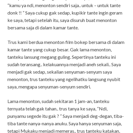
“kamu ya ndi, menonton sendiri saja.. untuk – untuk tante
donk !! ” Saya cukup gak sedap, kupikir tante ingin geram
ke saya, tetapi setelah itu, saya disuruh buat menonton
bersama saja di dalam kamar tante.
Trus kami berdua menonton film bokep bersama di dalam
kamar tante yang cukup besar. Gak lama menonton,
tanteku lansung megang guling. Sepertinya tanteku ini
sudah teransang.. kelakuannya menjadi aneh sekali.. Saya
menjadi gak sedap, sekalian senyuman-senyum saya
menonton, trus tanteku yang ngelihatku langsung nyubit
saya, mengapa senyuman-senyum sendiri.
Lama menonton, sudah sekitaran 1 jam-an, tanteku
ternyata telah gak tahan.. trus tanya ke saya, “Ndi,
punyamu segede itu gak ? ” Saya menjadi deg-degan, tiba-
tiba tante nanya-nanya anuku. Saya hanya senyuman saja,
tetapi Mukaku menjadi memeras.. trus tanteku katakan,