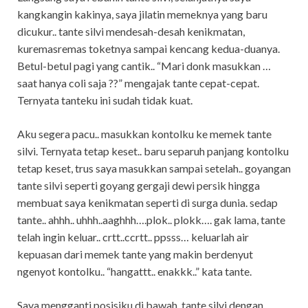
kangkangin kakinya, saya jilatin memeknya yang baru
dicukur.. tante silvi mendesah-desah kenikmatan,
kuremasremas toketnya sampai kencang kedua-duanya.
Betul-betul pagi yang cantik.. “Mari donk masukkan …
saat hanya coli saja ??” mengajak tante cepat-cepat.
Ternyata tanteku ini sudah tidak kuat.
Aku segera pacu.. masukkan kontolku ke memek tante
silvi. Ternyata tetap keset.. baru separuh panjang kontolku
tetap keset, trus saya masukkan sampai setelah.. goyangan
tante silvi seperti goyang gergaji dewi persik hingga
membuat saya kenikmatan seperti di surga dunia. sedap
tante.. ahhh.. uhhh..aaghhh….plok.. plokk…. gak lama, tante
telah ingin keluar.. crtt..ccrtt.. ppsss… keluarlah air
kepuasan dari memek tante yang makin berdenyut
ngenyot kontolku.. “hangattt.. enakkk..” kata tante.
Saya mengganti posisiku di bawah, tante silvi dengan