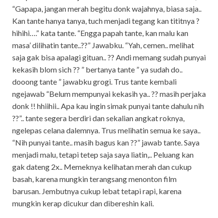
“Gapapa, jangan merah begitu donk wajahnya, biasa saja..
Kan tante hanya tanya, tuch menjadi tegang kan tititnya ?
hihihi….” kata tante. “Engga papah tante, kan malu kan
masa’ dilihatin tante..??” Jawabku. “Yah, cemen.. melihat
saja gak bisa apalagi gituan.. ?? Andi memang sudah punyai
kekasih blom sich ?? ” bertanya tante ” ya sudah do..
dooong tante ” jawabku grogi. Trus tante kembali
ngejawab “Belum mempunyai kekasih ya.. ?? masih perjaka
donk !! hhiihii.. Apa kau ingin simak punyai tante dahulu nih
??”.. tante segera berdiri dan sekalian angkat roknya,
ngelepas celana dalemnya. Trus melihatin semua ke saya..
“Nih punyai tante.. masih bagus kan ??” jawab tante. Saya
menjadi malu, tetapi tetep saja saya liatin,.. Peluang kan
gak dateng 2x.. Memeknya kelihatan merah dan cukup
basah, karena mungkin terangsang menonton film
barusan. Jembutnya cukup lebat tetapi rapi, karena
mungkin kerap dicukur dan dibereshin kali.