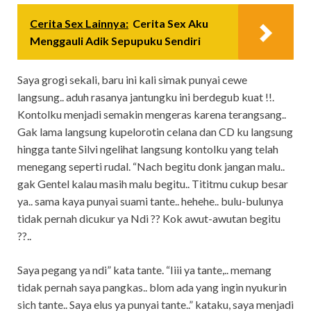
Cerita Sex Lainnya:
Cerita Sex Aku
Menggauli Adik Sepupuku Sendiri
Saya grogi sekali, baru ini kali simak punyai cewe
langsung.. aduh rasanya jantungku ini berdegub kuat !!.
Kontolku menjadi semakin mengeras karena terangsang..
Gak lama langsung kupelorotin celana dan CD ku langsung
hingga tante Silvi ngelihat langsung kontolku yang telah
menegang seperti rudal. “Nach begitu donk jangan malu..
gak Gentel kalau masih malu begitu.. Tititmu cukup besar
ya.. sama kaya punyai suami tante.. hehehe.. bulu-bulunya
tidak pernah dicukur ya Ndi ?? Kok awut-awutan begitu
??..
Saya pegang ya ndi” kata tante. “Iiii ya tante,.. memang
tidak pernah saya pangkas.. blom ada yang ingin nyukurin
sich tante.. Saya elus ya punyai tante..” kataku, saya menjadi