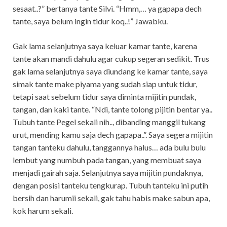
sesaat..?” bertanya tante Silvi. “Hmm,… ya gapapa dech
tante, saya belum ingin tidur koq..!” Jawabku.
Gak lama selanjutnya saya keluar kamar tante, karena
tante akan mandi dahulu agar cukup segeran sedikit. Trus
gak lama selanjutnya saya diundang ke kamar tante, saya
simak tante make piyama yang sudah siap untuk tidur,
tetapi saat sebelum tidur saya diminta mijitin pundak,
tangan, dan kaki tante. “Ndi, tante tolong pijitin bentar ya..
Tubuh tante Pegel sekali nih.., dibanding manggil tukang
urut, mending kamu saja dech gapapa..”. Saya segera mijitin
tangan tanteku dahulu, tanggannya halus… ada bulu bulu
lembut yang numbuh pada tangan, yang membuat saya
menjadi gairah saja. Selanjutnya saya mijitin pundaknya,
dengan posisi tanteku tengkurap. Tubuh tanteku ini putih
bersih dan harumii sekali, gak tahu habis make sabun apa,
kok harum sekali.