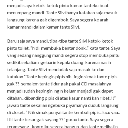
menjadi saya ketok-ketok pintu kamar tanteku buat
menumpang mandi. Tante Silvi hanya katakan saja masuk
langsung karena gak digembok. Saya segera ke arah
kamar mandi dalam kamar tante Silvi.
Baru saja saya mandi, tiba-tiba tante Silvi ketok-ketok
pintu toilet, “Ndi, membuka bentar donk..” kata tante. Saya
yang sedang nanggung mandi segera stop membuka pintu
sedikit sekalian ngeluarin kepala doang, karena masih
telanjang. Tante Silvi mendadak saja masuk ke dan
katakan “Tante kepingin pipis nih.. ingin simak tante pipis
gak ??, semalem tante tidur gak pakai CD masalahnya
menjadi sudah kepingin ingin keluar menjadi gak dapat
ditahan.. dibanding pipis di atas kasur, nanti kan ribet..!!”
jawab tante sekalian ngebuka piyamanya duduk langsung
di closet. ” Nih simak punyai tante kembali pipis.. lucu yaa..
Itil tante besar gak sayang ??” gurau tante. Saya segera
terangsang.. kontolku segera bangun, dan tante melihatin