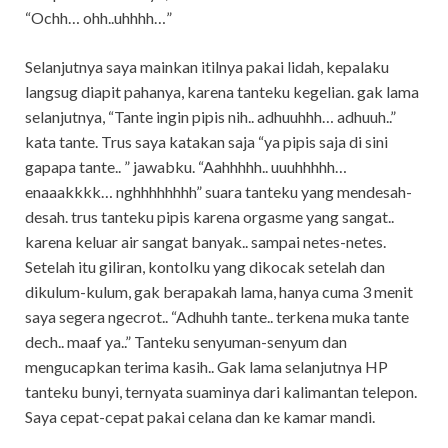
“Ochh… ohh..uhhhh…”
Selanjutnya saya mainkan itilnya pakai lidah, kepalaku
langsug diapit pahanya, karena tanteku kegelian. gak lama
selanjutnya, “Tante ingin pipis nih.. adhuuhhh… adhuuh..”
kata tante. Trus saya katakan saja “ya pipis saja di sini
gapapa tante.. ” jawabku. “Aahhhhh.. uuuhhhhh…
enaaakkkk… nghhhhhhhh” suara tanteku yang mendesah-
desah. trus tanteku pipis karena orgasme yang sangat..
karena keluar air sangat banyak.. sampai netes-netes.
Setelah itu giliran, kontolku yang dikocak setelah dan
dikulum-kulum, gak berapakah lama, hanya cuma 3 menit
saya segera ngecrot.. “Adhuhh tante.. terkena muka tante
dech.. maaf ya..” Tanteku senyuman-senyum dan
mengucapkan terima kasih.. Gak lama selanjutnya HP
tanteku bunyi, ternyata suaminya dari kalimantan telepon.
Saya cepat-cepat pakai celana dan ke kamar mandi.