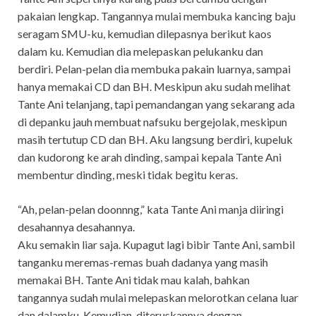
pakaian lengkap. Tangannya mulai membuka kancing baju
seragam SMU-ku, kemudian dilepasnya berikut kaos
dalam ku. Kemudian dia melepaskan pelukanku dan
berdiri. Pelan-pelan dia membuka pakain luarnya, sampai
hanya memakai CD dan BH. Meskipun aku sudah melihat
Tante Ani telanjang, tapi pemandangan yang sekarang ada
di depanku jauh membuat nafsuku bergejolak, meskipun
masih tertutup CD dan BH. Aku langsung berdiri, kupeluk
dan kudorong ke arah dinding, sampai kepala Tante Ani
membentur dinding, meski tidak begitu keras.
“Ah, pelan-pelan doonnng,” kata Tante Ani manja diiringi
desahannya desahannya.
Aku semakin liar saja. Kupagut lagi bibir Tante Ani, sambil
tanganku meremas-remas buah dadanya yang masih
memakai BH. Tante Ani tidak mau kalah, bahkan
tangannya sudah mulai melepaskan melorotkan celana luar
dan dalamku. Kemudian, diteruskannya dengan