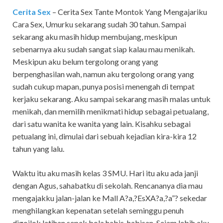
Cerita Sex
– Cerita Sex Tante Montok Yang Mengajariku
Cara Sex,
Umurku sekarang sudah 30 tahun. Sampai
sekarang aku masih hidup membujang, meskipun
sebenarnya aku sudah sangat siap kalau mau menikah.
Meskipun aku belum tergolong orang yang
berpenghasilan wah, namun aku tergolong orang yang
sudah cukup mapan, punya posisi menengah di tempat
kerjaku sekarang. Aku sampai sekarang masih malas untuk
menikah, dan memilih menikmati hidup sebagai petualang,
dari satu wanita ke wanita yang lain. Kisahku sebagai
petualang ini, dimulai dari sebuah kejadian kira-kira 12
tahun yang lalu.
Waktu itu aku masih kelas 3 SMU. Hari itu aku ada janji
dengan Agus, sahabatku di sekolah. Rencananya dia mau
mengajakku jalan-jalan ke Mall A?a,?EsXA?a,?a”? sekedar
menghilangkan kepenatan setelah seminggu penuh
digojlok latihan sepak bola habis-habisan. Sejam lebih aku