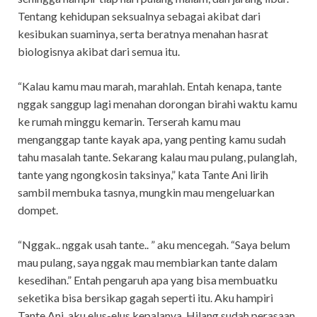
Tentang kehidupan seksualnya sebagai akibat dari
kesibukan suaminya, serta beratnya menahan hasrat
biologisnya akibat dari semua itu.
“Kalau kamu mau marah, marahlah. Entah kenapa, tante
nggak sanggup lagi menahan dorongan birahi waktu kamu
ke rumah minggu kemarin. Terserah kamu mau
menganggap tante kayak apa, yang penting kamu sudah
tahu masalah tante. Sekarang kalau mau pulang, pulanglah,
tante yang ngongkosin taksinya,” kata Tante Ani lirih
sambil membuka tasnya, mungkin mau mengeluarkan
dompet.
“Nggak.. nggak usah tante.. ” aku mencegah. “Saya belum
mau pulang, saya nggak mau membiarkan tante dalam
kesedihan.” Entah pengaruh apa yang bisa membuatku
seketika bisa bersikap gagah seperti itu. Aku hampiri
Tante Ani, aku elus-elus kepalanya. Hilang sudah perasaan