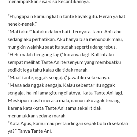
menampakkan sisa-sisa kecantikannya.
“Eh, ngapain kamu ngliatin tante kayak gitu. Heran ya liat
nenek-nenek.”
“Mati aku!” kataku dalam hati. Ternyata Tante Ani tahu
sedang aku perhatikan. Aku hanya bisa menunduk malu,
mungkin wajahku saat itu sudah seperti udang rebus.
“Heh, malah bengong lagi,” katanya lagi. Kali ini aku
sempat melihat Tante Ani tersenyum yang membuatku
sedikit lega tahu kalau dia tidak marah.
“Maaf tante, nggak sengaja,” jawabku sekenanya.
“Mana ada nggak sengaja. Kalau sebentar itu nggak
sengaja, lha ini lama gitu ngeliatnya,” kata Tante Ani lagi.
Meskipun masih merasa malu, namun aku agak tenang
karena kata-kata Tante Ani sama sekali tidak
menunjukkan sedang marah.
“Kata Agus, kamu mau pertandingan sepakbola di sekolah
ya?” Tanya Tante Ani.