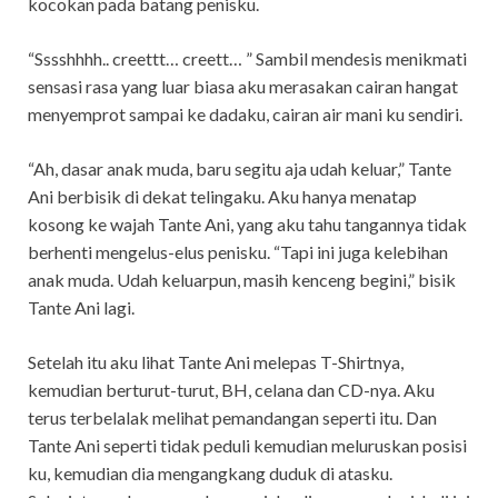
kocokan pada batang penisku.
“Sssshhhh.. creettt… creett… ” Sambil mendesis menikmati
sensasi rasa yang luar biasa aku merasakan cairan hangat
menyemprot sampai ke dadaku, cairan air mani ku sendiri.
“Ah, dasar anak muda, baru segitu aja udah keluar,” Tante
Ani berbisik di dekat telingaku. Aku hanya menatap
kosong ke wajah Tante Ani, yang aku tahu tangannya tidak
berhenti mengelus-elus penisku. “Tapi ini juga kelebihan
anak muda. Udah keluarpun, masih kenceng begini,” bisik
Tante Ani lagi.
Setelah itu aku lihat Tante Ani melepas T-Shirtnya,
kemudian berturut-turut, BH, celana dan CD-nya. Aku
terus terbelalak melihat pemandangan seperti itu. Dan
Tante Ani seperti tidak peduli kemudian meluruskan posisi
ku, kemudian dia mengangkang duduk di atasku.