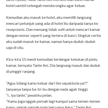
hotel sambil setengah mendorongku agar keluar.
Kemudian aku masuk ke hotel, aku memilih langsung
mencari petunjuk yang ada di hotel itu daripada tanya ke
resepsionis. Dan memang tidak sulit untuk mencari kamar
dengan nomor seperti yang tertera di kunci. Singkat cerita
aku sudah masuk ke kamar, namun hanya duduk-duduk
saja di situ.
Kira-kira 15 menit kemudian terdengar ketukan di pintu
kamar, ternyata Tante Ani. Dia langsung masuk dan duduk
di pinggir ranjang.
“Agus bilang kamu keluar dari tim sepakbola ya?!”
tanyanya tanpa ba-bi-bu dengan nada agak tinggi.
“I.. iya tante,” jawabku pelan.
“Kamu juga nggak pernah lagi kumpul sama temen-temen
kamu, nggak pernah main lagi sama Agus,” Tante Ani