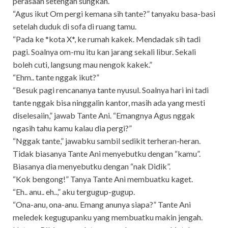
perasaan setengah sungkan.
“Agus ikut Om pergi kemana sih tante?” tanyaku basa-basi
setelah duduk di sofa di ruang tamu.
“Pada ke *kota X*, ke rumah kakek. Mendadak sih tadi
pagi. Soalnya om-mu itu kan jarang sekali libur. Sekali
boleh cuti, langsung mau nengok kakek.”
“Ehm.. tante nggak ikut?”
“Besuk pagi rencananya tante nyusul. Soalnya hari ini tadi
tante nggak bisa ninggalin kantor, masih ada yang mesti
diselesaiin,” jawab Tante Ani. “Emangnya Agus nggak
ngasih tahu kamu kalau dia pergi?”
“Nggak tante,” jawabku sambil sedikit terheran-heran.
Tidak biasanya Tante Ani menyebutku dengan “kamu”.
Biasanya dia menyebutku dengan “nak Didik”.
“Kok bengong!” Tanya Tante Ani membuatku kaget.
“Eh.. anu.. eh..,” aku tergugup-gugup.
“Ona-anu, ona-anu. Emang anunya siapa?” Tante Ani
meledek kegugupanku yang membuatku makin jengah.