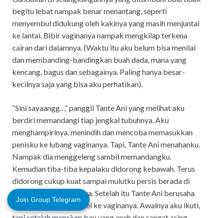
begitu lebat nampak benar menantang, seperti
menyembul didukung oleh kakinya yang masih menjuntai
ke lantai. Bibir vaginanya nampak mengkilap terkena
cairan dari dalamnya. (Waktu itu aku belum bisa menilai
dan membanding-bandingkan buah dada, mana yang
kencang, bagus dan sebagainya. Paling hanya besar-
kecilnya saja yang bisa aku perhatikan).
“Sini sayaangg.. ,” panggil Tante Ani yang melihat aku
berdiri memandangi tiap jengkal tubuhnya. Aku
menghampirinya, menindih dan mencoba memasukkan
penisku ke lubang vaginanya. Tapi, Tante Ani menahanku.
Nampak dia menggeleng sambil memandangku.
Kemudian tiba-tiba kepalaku didorong kebawah. Terus
didorong cukup kuat sampai mulutku persis berada di
depan lubang vaginanya. Setelah itu Tante Ani berusaha
Join Group Telegram
agar mulutku menempel ke vaginanya. Awalnya aku ikuti,
tapi setelah mencium bau yang aneh dan sangat asing