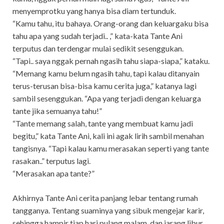
menyemprotku yang hanya bisa diam tertunduk.
“Kamu tahu, itu bahaya. Orang-orang dan keluargaku bisa
tahu apa yang sudah terjadi.. ,” kata-kata Tante Ani
terputus dan terdengar mulai sedikit sesenggukan.
“Tapi.. saya nggak pernah ngasih tahu siapa-siapa,” kataku.
“Memang kamu belum ngasih tahu, tapi kalau ditanyain
terus-terusan bisa-bisa kamu cerita juga,” katanya lagi
sambil sesenggukan. “Apa yang terjadi dengan keluarga
tante jika semuanya tahu!”
“Tante memang salah, tante yang membuat kamu jadi
begitu,” kata Tante Ani, kali ini agak lirih sambil menahan
tangisnya. “Tapi kalau kamu merasakan seperti yang tante
rasakan..” terputus lagi.
“Merasakan apa tante?”
Akhirnya Tante Ani cerita panjang lebar tentang rumah
tangganya. Tentang suaminya yang sibuk mengejar karir,
sehingga hampir tiap hari pulang malam, dan jarang libur.