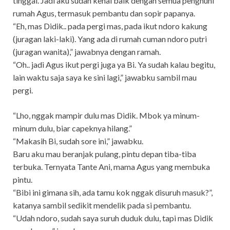
tinggal. Jadi aku sudah kenal baik dengan semua penghuni
rumah Agus, termasuk pembantu dan sopir papanya.
“Eh, mas Didik.. pada pergi mas, pada ikut ndoro kakung
(juragan laki-laki). Yang ada di rumah cuman ndoro putri
(juragan wanita),” jawabnya dengan ramah.
“Oh.. jadi Agus ikut pergi juga ya Bi. Ya sudah kalau begitu,
lain waktu saja saya ke sini lagi,” jawabku sambil mau
pergi.
“Lho, nggak mampir dulu mas Didik. Mbok ya minum-
minum dulu, biar capeknya hilang.”
“Makasih Bi, sudah sore ini,” jawabku.
Baru aku mau beranjak pulang, pintu depan tiba-tiba
terbuka. Ternyata Tante Ani, mama Agus yang membuka
pintu.
“Bibi ini gimana sih, ada tamu kok nggak disuruh masuk?”,
katanya sambil sedikit mendelik pada si pembantu.
“Udah ndoro, sudah saya suruh duduk dulu, tapi mas Didik