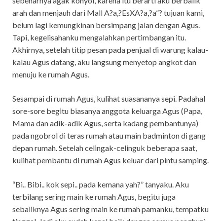
sebenarnya agak konyol, karena itu berarti aku berbalik
arah dan menjauh dari Mall A?a,?EsXA?a,?a”? tujuan kami,
belum lagi kemungkinan bersimpang jalan dengan Agus.
Tapi, kegelisahanku mengalahkan pertimbangan itu.
Akhirnya, setelah titip pesan pada penjual di warung kalau-
kalau Agus datang, aku langsung menyetop angkot dan
menuju ke rumah Agus.
Sesampai di rumah Agus, kulihat suasananya sepi. Padahal
sore-sore begitu biasanya anggota keluarga Agus (Papa,
Mama dan adik-adik Agus, serta kadang pembantunya)
pada ngobrol di teras rumah atau main badminton di gang
depan rumah. Setelah celingak-celinguk beberapa saat,
kulihat pembantu di rumah Agus keluar dari pintu samping.
“Bi.. Bibi.. kok sepi.. pada kemana yah?” tanyaku. Aku
terbilang sering main ke rumah Agus, begitu juga
sebaliknya Agus sering main ke rumah pamanku, tempatku