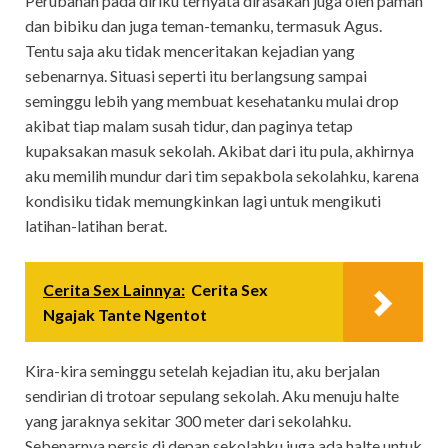
Perubahan pada diriku ternyata dirasakan juga oleh paman
dan bibiku dan juga teman-temanku, termasuk Agus.
Tentu saja aku tidak menceritakan kejadian yang
sebenarnya. Situasi seperti itu berlangsung sampai
seminggu lebih yang membuat kesehatanku mulai drop
akibat tiap malam susah tidur, dan paginya tetap
kupaksakan masuk sekolah. Akibat dari itu pula, akhirnya
aku memilih mundur dari tim sepakbola sekolahku, karena
kondisiku tidak memungkinkan lagi untuk mengikuti
latihan-latihan berat.
Cerita Sex Lainnya:
Cerita Sex
Ngajak Tante Ngentot
Kira-kira seminggu setelah kejadian itu, aku berjalan
sendirian di trotoar sepulang sekolah. Aku menuju halte
yang jaraknya sekitar 300 meter dari sekolahku.
Sebenarnya persis di depan sekolahku juga ada halte untuk