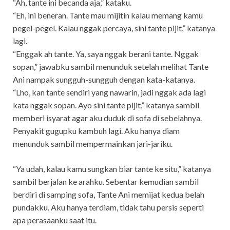
“Ah, tante ini becanda aja,” kataku.
“Eh, ini beneran. Tante mau mijitin kalau memang kamu
pegel-pegel. Kalau nggak percaya, sini tante pijit,” katanya
lagi.
“Enggak ah tante. Ya, saya nggak berani tante. Nggak
sopan,” jawabku sambil menunduk setelah melihat Tante
Ani nampak sungguh-sungguh dengan kata-katanya.
“Lho, kan tante sendiri yang nawarin, jadi nggak ada lagi
kata nggak sopan. Ayo sini tante pijit,” katanya sambil
memberi isyarat agar aku duduk di sofa di sebelahnya.
Penyakit gugupku kambuh lagi. Aku hanya diam
menunduk sambil mempermainkan jari-jariku.
“Ya udah, kalau kamu sungkan biar tante ke situ,” katanya
sambil berjalan ke arahku. Sebentar kemudian sambil
berdiri di samping sofa, Tante Ani memijat kedua belah
pundakku. Aku hanya terdiam, tidak tahu persis seperti
apa perasaanku saat itu.