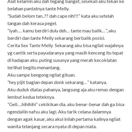
Alat kelamin aku dah tegang banget, sesekali aku tekan ke
belahan pantatnya tante Melly.
”Sudah belom tan..?? dah cape nih!!!” kata aku setelah
tangan dah kerasa pegel.
”iyah…. kamu berdiri dulu deh… tante mau balik…”, aku
berdiri dan tante Melly sekarang berbalik posisi.
Cerita Sex Tante Melly Sekarang aku bisa ngliat wajahnya
yg cantik serta payudaranya yang masih kenceng itu tepat
di hadapan aku. puting susunya yang merah kecoklatan
terlihat begitu menantang.
Aku sampe bengong ngliat gituan.
”hey pijit bagian depan donk sekarang…” katanya.
Aku duduk diatas pahanya, langsung aja aku remas dengan
lembut kedua teteknya.
”Geli….hihihihi” cekikikan dia. aku benar-benar dah ga bisa
ngendaliin nafsu aku lagi. Aku tarik celana dalamnya
dengan agak kasar, aku akui inilah pertama kalinya ngliat
wanita telanjang secara nyata di depan mata.