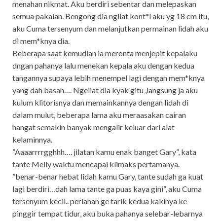
menahan nikmat. Aku berdiri sebentar dan melepaskan
semua pakaian. Bengong dia ngliat kont*l aku yg 18 cm itu,
aku Cuma tersenyum dan melanjutkan permainan lidah aku
di mem*knya dia.
Beberapa saat kemudian ia meronta menjepit kepalaku
dngan pahanya lalu menekan kepala aku dengan kedua
tangannya supaya lebih menempel lagi dengan mem*knya
yang dah basah…. Ngeliat dia kyak gitu ,langsung ja aku
kulum klitorisnya dan memainkannya dengan lidah di
dalam mulut, beberapa lama aku meraasakan cairan
hangat semakin banyak mengalir keluar dari alat
kelaminnya.
”Aaaarrrrgghhh…. jilatan kamu enak banget Gary”, kata
tante Melly waktu mencapai klimaks pertamanya.
”benar-benar hebat lidah kamu Gary, tante sudah ga kuat
lagi berdiri…dah lama tante ga puas kaya gini”, aku Cuma
tersenyum kecil.. perlahan ge tarik kedua kakinya ke
pinggir tempat tidur, aku buka pahanya selebar-lebarnya