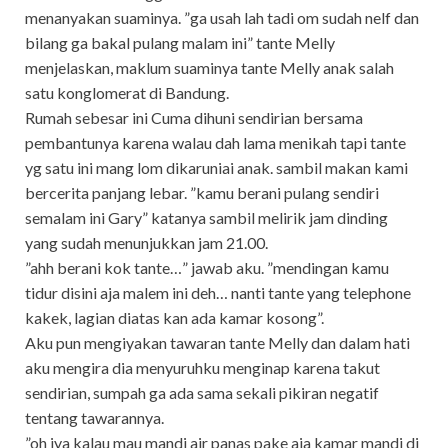
menanyakan suaminya. ”ga usah lah tadi om sudah nelf dan
bilang ga bakal pulang malam ini” tante Melly
menjelaskan, maklum suaminya tante Melly anak salah
satu konglomerat di Bandung.
Rumah sebesar ini Cuma dihuni sendirian bersama
pembantunya karena walau dah lama menikah tapi tante
yg satu ini mang lom dikaruniai anak. sambil makan kami
bercerita panjang lebar. ”kamu berani pulang sendiri
semalam ini Gary” katanya sambil melirik jam dinding
yang sudah menunjukkan jam 21.00.
”ahh berani kok tante…” jawab aku. ”mendingan kamu
tidur disini aja malem ini deh… nanti tante yang telephone
kakek, lagian diatas kan ada kamar kosong”.
Aku pun mengiyakan tawaran tante Melly dan dalam hati
aku mengira dia menyuruhku menginap karena takut
sendirian, sumpah ga ada sama sekali pikiran negatif
tentang tawarannya.
”oh iya kalau mau mandi air panas pake aja kamar mandi di