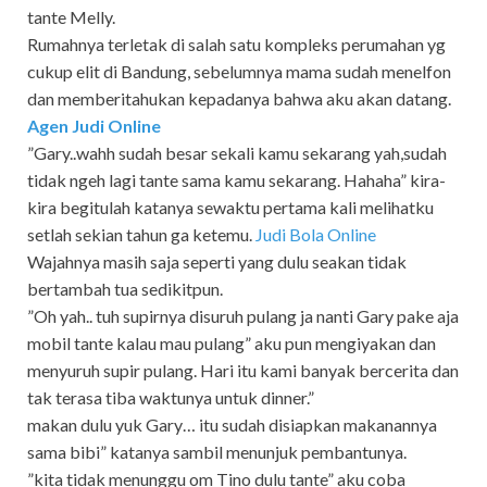
tante Melly.
Rumahnya terletak di salah satu kompleks perumahan yg
cukup elit di Bandung, sebelumnya mama sudah menelfon
dan memberitahukan kepadanya bahwa aku akan datang.
Agen Judi Online
”Gary..wahh sudah besar sekali kamu sekarang yah,sudah
tidak ngeh lagi tante sama kamu sekarang. Hahaha” kira-
kira begitulah katanya sewaktu pertama kali melihatku
setlah sekian tahun ga ketemu.
Judi Bola Online
Wajahnya masih saja seperti yang dulu seakan tidak
bertambah tua sedikitpun.
”Oh yah.. tuh supirnya disuruh pulang ja nanti Gary pake aja
mobil tante kalau mau pulang” aku pun mengiyakan dan
menyuruh supir pulang. Hari itu kami banyak bercerita dan
tak terasa tiba waktunya untuk dinner.”
makan dulu yuk Gary… itu sudah disiapkan makanannya
sama bibi” katanya sambil menunjuk pembantunya.
”kita tidak menunggu om Tino dulu tante” aku coba