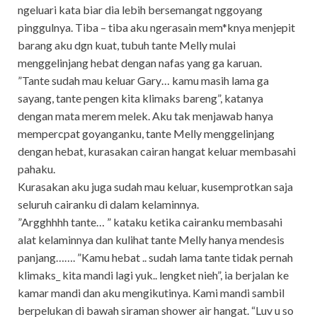
ngeluari kata biar dia lebih bersemangat nggoyang
pinggulnya. Tiba – tiba aku ngerasain mem*knya menjepit
barang aku dgn kuat, tubuh tante Melly mulai
menggelinjang hebat dengan nafas yang ga karuan.
”Tante sudah mau keluar Gary… kamu masih lama ga
sayang, tante pengen kita klimaks bareng”, katanya
dengan mata merem melek. Aku tak menjawab hanya
mempercpat goyanganku, tante Melly menggelinjang
dengan hebat, kurasakan cairan hangat keluar membasahi
pahaku.
Kurasakan aku juga sudah mau keluar, kusemprotkan saja
seluruh cairanku di dalam kelaminnya.
”Argghhhh tante… ” kataku ketika cairanku membasahi
alat kelaminnya dan kulihat tante Melly hanya mendesis
panjang……. ”Kamu hebat .. sudah lama tante tidak pernah
klimaks_ kita mandi lagi yuk.. lengket nieh”, ia berjalan ke
kamar mandi dan aku mengikutinya. Kami mandi sambil
berpelukan di bawah siraman shower air hangat. “Luv u so