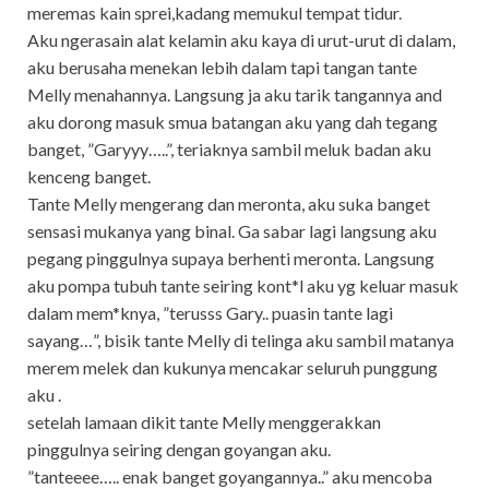
meremas kain sprei,kadang memukul tempat tidur.
Aku ngerasain alat kelamin aku kaya di urut-urut di dalam,
aku berusaha menekan lebih dalam tapi tangan tante
Melly menahannya. Langsung ja aku tarik tangannya and
aku dorong masuk smua batangan aku yang dah tegang
banget, ”Garyyy…..”, teriaknya sambil meluk badan aku
kenceng banget.
Tante Melly mengerang dan meronta, aku suka banget
sensasi mukanya yang binal. Ga sabar lagi langsung aku
pegang pinggulnya supaya berhenti meronta. Langsung
aku pompa tubuh tante seiring kont*l aku yg keluar masuk
dalam mem*knya, ”terusss Gary.. puasin tante lagi
sayang…”, bisik tante Melly di telinga aku sambil matanya
merem melek dan kukunya mencakar seluruh punggung
aku .
setelah lamaan dikit tante Melly menggerakkan
pinggulnya seiring dengan goyangan aku.
”tanteeee….. enak banget goyangannya..” aku mencoba