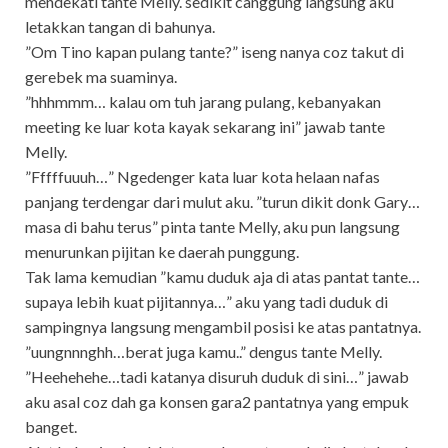
mendekati tante Melly. sedikit canggung langsung aku
letakkan tangan di bahunya.
”Om Tino kapan pulang tante?” iseng nanya coz takut di
gerebek ma suaminya.
”hhhmmm… kalau om tuh jarang pulang, kebanyakan
meeting ke luar kota kayak sekarang ini” jawab tante
Melly.
”Fffffuuuh…” Ngedenger kata luar kota helaan nafas
panjang terdengar dari mulut aku. ”turun dikit donk Gary…
masa di bahu terus” pinta tante Melly, aku pun langsung
menurunkan pijitan ke daerah punggung.
Tak lama kemudian ”kamu duduk aja di atas pantat tante…
supaya lebih kuat pijitannya…” aku yang tadi duduk di
sampingnya langsung mengambil posisi ke atas pantatnya.
”uungnnnghh…berat juga kamu..” dengus tante Melly.
”Heehehehe…tadi katanya disuruh duduk di sini…” jawab
aku asal coz dah ga konsen gara2 pantatnya yang empuk
banget.