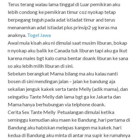
Terus terang walau lama tinggal di Luar pemikiran aku
lebih condong ke pemikiran timur coz nyokap tetap
berpegang teguh pada adat istiadat timur and terus
menanamkan adat istiadat plus prinsip2 yg keras ma
anaknya.
Togel Jawa
Awal mula kisah aku ni dimulai saat musim liburan, bokap
n nyokap aku balik ke Canada tuk liburan tapi aku ga ikut
karena males bgt kalo cuma bentar doank liburan ke sana
so aku lebih milih liburan di sini.
Sebelum berangkat Mama bilang ma aku kalau nanti
bosen di sini mendingan jalan – jalan ke bandung aja
sekalian jenguk kakek serta tante Melly (adik mama), dan
seingatku Tante Melly dah lama bgt ga ke Jakarta dan
Mama hanya berhubungan via telphone doank.
Cerita Sex Tante Melly Petualangan dimulai ketika
seminggu kemudian aku maen ke Bandung, hari pertama di
Bandung aku habiskan melepas kangen ma kakek. hari
kedua di Bandung aku minta di antar ma supir ke rumahnya