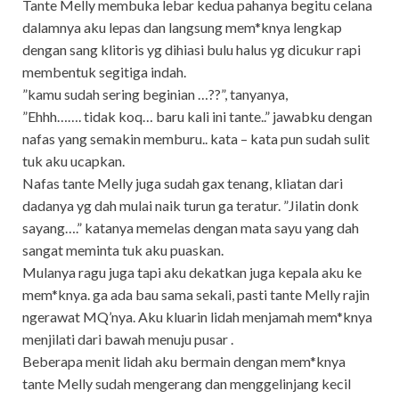
Tante Melly membuka lebar kedua pahanya begitu celana
dalamnya aku lepas dan langsung mem*knya lengkap
dengan sang klitoris yg dihiasi bulu halus yg dicukur rapi
membentuk segitiga indah.
”kamu sudah sering beginian …??”, tanyanya,
”Ehhh……. tidak koq… baru kali ini tante..” jawabku dengan
nafas yang semakin memburu.. kata – kata pun sudah sulit
tuk aku ucapkan.
Nafas tante Melly juga sudah gax tenang, kliatan dari
dadanya yg dah mulai naik turun ga teratur. ”Jilatin donk
sayang….” katanya memelas dengan mata sayu yang dah
sangat meminta tuk aku puaskan.
Mulanya ragu juga tapi aku dekatkan juga kepala aku ke
mem*knya. ga ada bau sama sekali, pasti tante Melly rajin
ngerawat MQ’nya. Aku kluarin lidah menjamah mem*knya
menjilati dari bawah menuju pusar .
Beberapa menit lidah aku bermain dengan mem*knya
tante Melly sudah mengerang dan menggelinjang kecil