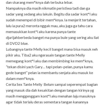
dan skarang mem*knya dah terbuka lebar.
Nampaknya dia masih nikmatin peristiwa tadi dan ga
sadar yang sedang aku lakuin. Begitu dia sadar kont*l aku
sudah menempel di bibir mem*knya. Ia menjerit tertahan,
lalu ia pura2 meronta nggak mau, aku juga ga tahu cara
memasukkan kont*l aku karena punya tante
djurijahberbeda banget ma punya bule yang sering aku liat
di DVD2 blue.
Lubangnya tante Melly kecil banget mana bisa masuk neh
pikir aku. Tiba2 aku ngerasain tangan tante Melly
memegang kont*l aku dan membimbing ke mem*knya,
”tekan disini yach Gary… tapi pelan–pelan, punya kamu
gede banget” pelan ia membantu senjata aku masuk ke
dalam mem*knya.
Cerita Sex Tante Melly Belum sampai seperempat bagian
yang masuk dia dah kesakitan dengan tangan kirinya yg
masih menggenggam kont*l aku menahan laju masuknya
agar tidak terlalu deras sementara tangan kanannya