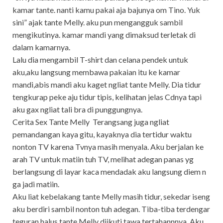
kamar tante. nanti kamu pakai aja bajunya om Tino. Yuk
sini” ajak tante Melly. aku pun mengangguk sambil
mengikutinya. kamar mandi yang dimaksud terletak di
dalam kamarnya.
Lalu dia mengambil T-shirt dan celana pendek untuk
aku,aku langsung membawa pakaian itu ke kamar
mandi,abis mandi aku kaget ngliat tante Melly. Dia tidur
tengkurap peke aju tidur tipis, kelihatan jelas Cdnya tapi
aku gax ngliat tali bra di punggungnya.
Cerita Sex Tante Melly Terangsang juga ngliat
pemandangan kaya gitu, kayaknya dia tertidur waktu
nonton TV karena Tvnya masih menyala. Aku berjalan ke
arah TV untuk matiin tuh TV, melihat adegan panas yg
berlangsung di layar kaca mendadak aku langsung diem n
ga jadi matiin.
Aku liat kebelakang tante Melly masih tidur, sekedar iseng
aku berdiri sambil nonton tuh adegan. Tiba-tiba terdengar
teguran halus tante Melly diikuti tawa tertahannnya. Aku