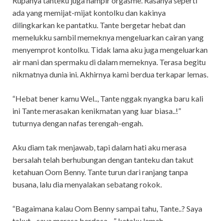
Rupanya tanteku juga hampir orgasme. Rasanya seperti
ada yang memijat-mijat kontolku dan kakinya
dilingkarkan ke pantatku. Tante bergetar hebat dan
memelukku sambil memeknya mengeluarkan cairan yang
menyemprot kontolku. Tidak lama aku juga mengeluarkan
air mani dan spermaku di dalam memeknya. Terasa begitu
nikmatnya dunia ini. Akhirnya kami berdua terkapar lemas.
“Hebat bener kamu Wel.., Tante nggak nyangka baru kali
ini Tante merasakan kenikmatan yang luar biasa..!”
tuturnya dengan nafas terengah-engah.
Aku diam tak menjawab, tapi dalam hati aku merasa
bersalah telah berhubungan dengan tanteku dan takut
ketahuan Oom Benny. Tante turun dari ranjang tanpa
busana, lalu dia menyalakan sebatang rokok.
“Bagaimana kalau Oom Benny sampai tahu, Tante..? Saya
takut.., saya merasa berdosa…” kataku lemah.