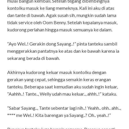
mulai bangun kembali. Setelah tegang dibimbingnya
kontolku masuk ke liang memeknya. Kali ini aku di atas
dan tante di bawah. Agak susah sih, mungkin sudah lama
tidak service oleh Oom Benny. Setelah kepalanya masuk,
kudorong perlahan hingga masuk semuanya ke dalam.
“Ayo Wel..! Gerakin dong Sayang..!” pinta tanteku sambil
menggerakkan pantatnya ke atas dan ke bawah karena ia
sekarang berada di bawah.
Akhirnya kudorong keluar masuk kontolku dengan
gerakan yang cepat, sehingga semakin keras erangan
tanteku. Beberapa saat kemudian aku sudah ingin keluar,
“Aahhh..! Tante.., Welly udah mau keluar.., ahhh..!” kataku.
“Sabar Sayang.., Tante sebentar lagi nih..! Yeahh.. ohh.. ahh..,
**** me Wel..! Kita barengan ya Sayang..? Oh.. yeah..!”