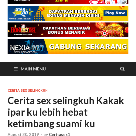
MAIN MENU
CERITA SEX SELINGKUH
Cerita sex selingkuh Kakak
ipar ku lebih hebat
ketimbang suami ku
August 30, 2019
-
by
Ceritasex1