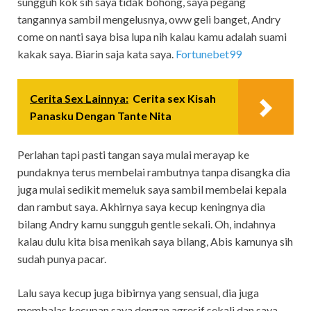
sungguh kok sih saya tidak bohong, saya pegang
tangannya sambil mengelusnya, oww geli banget, Andry
come on nanti saya bisa lupa nih kalau kamu adalah suami
kakak saya. Biarin saja kata saya.
Fortunebet99
Cerita Sex Lainnya:
Cerita sex Kisah
Panasku Dengan Tante Nita
Perlahan tapi pasti tangan saya mulai merayap ke
pundaknya terus membelai rambutnya tanpa disangka dia
juga mulai sedikit memeluk saya sambil membelai kepala
dan rambut saya. Akhirnya saya kecup keningnya dia
bilang Andry kamu sungguh gentle sekali. Oh, indahnya
kalau dulu kita bisa menikah saya bilang, Abis kamunya sih
sudah punya pacar.
Lalu saya kecup juga bibirnya yang sensual, dia juga
membalas kecupan saya dengan agresif sekali dan saya