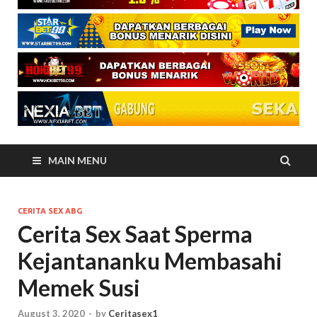
MAIN MENU
CERITA SEX ABG
Cerita Sex Saat Sperma
Kejantananku Membasahi
Memek Susi
August 3, 2020
-
by
Ceritasex1