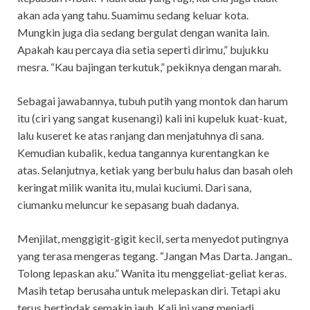
akan ada yang tahu. Suamimu sedang keluar kota.
Mungkin juga dia sedang bergulat dengan wanita lain.
Apakah kau percaya dia setia seperti dirimu,” bujukku
mesra. “Kau bajingan terkutuk,” pekiknya dengan marah.
Sebagai jawabannya, tubuh putih yang montok dan harum
itu (ciri yang sangat kusenangi) kali ini kupeluk kuat-kuat,
lalu kuseret ke atas ranjang dan menjatuhnya di sana.
Kemudian kubalik, kedua tangannya kurentangkan ke
atas. Selanjutnya, ketiak yang berbulu halus dan basah oleh
keringat milik wanita itu, mulai kuciumi. Dari sana,
ciumanku meluncur ke sepasang buah dadanya.
Menjilat, menggigit-gigit kecil, serta menyedot putingnya
yang terasa mengeras tegang. “Jangan Mas Darta. Jangan..
Tolong lepaskan aku.” Wanita itu menggeliat-geliat keras.
Masih tetap berusaha untuk melepaskan diri. Tetapi aku
terus bertindak semakin jauh. Kali ini yang menjadi