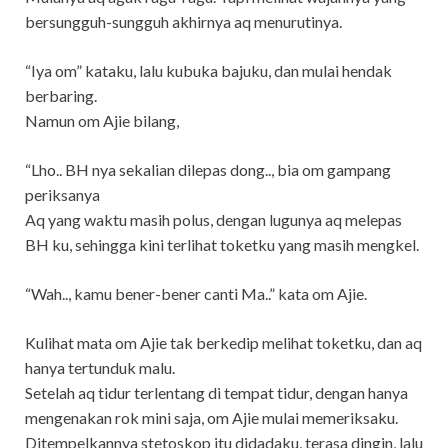
bersungguh-sungguh akhirnya aq menurutinya.
“Iya om” kataku, lalu kubuka bajuku, dan mulai hendak
berbaring.
Namun om Ajie bilang,
“Lho.. BH nya sekalian dilepas dong.., bia om gampang
periksanya
Aq yang waktu masih polus, dengan lugunya aq melepas
BH ku, sehingga kini terlihat toketku yang masih mengkel.
“Wah.., kamu bener-bener canti Ma..” kata om Ajie.
Kulihat mata om Ajie tak berkedip melihat toketku, dan aq
hanya tertunduk malu.
Setelah aq tidur terlentang di tempat tidur, dengan hanya
mengenakan rok mini saja, om Ajie mulai memeriksaku.
Ditempelkannya stetoskop itu didadaku, terasa dingin, lalu