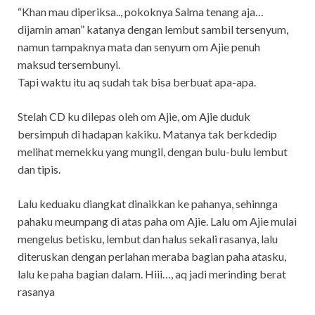
“Khan mau diperiksa.., pokoknya Salma tenang aja…
dijamin aman” katanya dengan lembut sambil tersenyum,
namun tampaknya mata dan senyum om Ajie penuh
maksud tersembunyi.
Tapi waktu itu aq sudah tak bisa berbuat apa-apa.
Stelah CD ku dilepas oleh om Ajie, om Ajie duduk
bersimpuh di hadapan kakiku. Matanya tak berkdedip
melihat memekku yang mungil, dengan bulu-bulu lembut
dan tipis.
Lalu keduaku diangkat dinaikkan ke pahanya, sehinnga
pahaku meumpang di atas paha om Ajie. Lalu om Ajie mulai
mengelus betisku, lembut dan halus sekali rasanya, lalu
diteruskan dengan perlahan meraba bagian paha atasku,
lalu ke paha bagian dalam. Hiii…, aq jadi merinding berat
rasanya