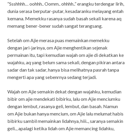
“Ssshhhh… oohhh.. Oomm.. ohhhh..” erangku terdengar lirih,
dunia serasa berputar-putar, kesadaranku melayang entah
kemana. Memekku rasanya sudah basah sekali karena aq
memang bener-bener sudah sangat terangsang.
Setelah om Ajie merasa puas memainkan memekku
dengan jari-jarinya, om Ajie menghentikan sejenak
permainan itu, tapi kemudian wajah om ajie di dekatkan ke
wajahku, aq yang belum sama sekali, dengan pikiran antara
sadar dan tak sadar, hanya bisa melihatnya pasrah tanpa
mengerti apa yang sebenrnya sedang terjadi.
Wajah om Ajie semakin dekat dengan wajahku, kemudian
bibir om ajie mendekati bibirku, lalu om Ajie menciumku
dengan lembut, rasanya geli, lembut, dan basah. Namun
om Ajie bukan hanya mencium, om Ajie lalu melumat habis
bibirku sambil memainkan lidahnya, hiii.., saranya semakin
geli.., apalagi ketika lidah om Ajie memancing lidahku,