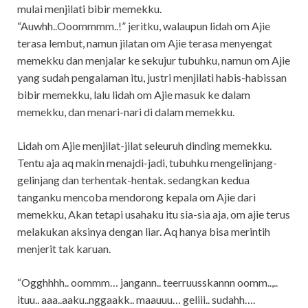
mulai menjilati bibir memekku.
“Auwhh..Ooommmm..!” jeritku, walaupun lidah om Ajie
terasa lembut, namun jilatan om Ajie terasa menyengat
memekku dan menjalar ke sekujur tubuhku, namun om Ajie
yang sudah pengalaman itu, justri menjilati habis-habissan
bibir memekku, lalu lidah om Ajie masuk ke dalam
memekku, dan menari-nari di dalam memekku.
Lidah om Ajie menjilat-jilat seleuruh dinding memekku.
Tentu aja aq makin menajdi-jadi, tubuhku mengelinjang-
gelinjang dan terhentak-hentak. sedangkan kedua
tanganku mencoba mendorong kepala om Ajie dari
memekku, Akan tetapi usahaku itu sia-sia aja, om ajie terus
melakukan aksinya dengan liar. Aq hanya bisa merintih
menjerit tak karuan.
“Ogghhhh.. oommm… jangann.. teerruusskannn oomm..,..
ituu.. aaa..aaku..nggaakk.. maauuu… geliii.. sudahh….