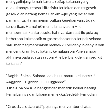
menggelinjang lemah karena setiap tekanan yang
dilakukannya, terasa klitorisku tertekan dan tergesek-
gesek oleh batang kemaluan om Ajie yang besar dan
panjang itu. Hal ini menimbulkan kegelian yang tidak
terperikan. Hampi 60 menit lamanya om Ajie
mempermainkanku sesuka hatinya, dan saat itu pula aq
beberapa kali maraih orgasme dan setiap terjadi, selama
satu menit aq merasakan memekku berdenyut-denyut dan
mencengkram kuat batang kemaluan om Ajie, sampai
akhirnya pada suatu saat om Ajie berbisik dengan sedikit
tertahan”
“Aaghh.. Salma.. Salmaa.. aakkuuu.. mauu.. keluaarrrr!!
Aagghhh… Oghhhh…Ouuugghhhh!”.
Tiba-tiba om Ajie bangkit dan menarik keluar batang
kemaluannya dar lubang memekku. Sedetik kemudian,
“Croott.. crott.. crott” pejuhnya menyembur di atas