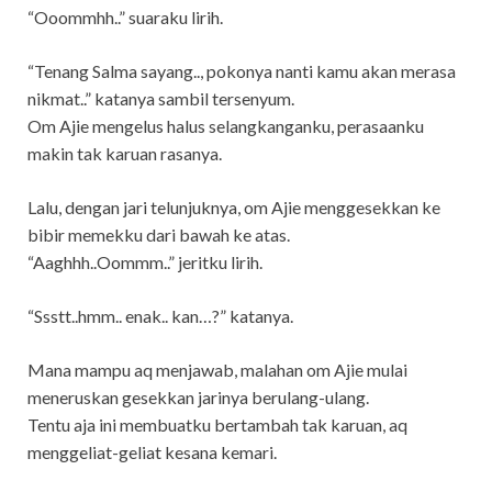
“Ooommhh..” suaraku lirih.
“Tenang Salma sayang.., pokonya nanti kamu akan merasa
nikmat..” katanya sambil tersenyum.
Om Ajie mengelus halus selangkanganku, perasaanku
makin tak karuan rasanya.
Lalu, dengan jari telunjuknya, om Ajie menggesekkan ke
bibir memekku dari bawah ke atas.
“Aaghhh..Oommm..” jeritku lirih.
“Ssstt..hmm.. enak.. kan…?” katanya.
Mana mampu aq menjawab, malahan om Ajie mulai
meneruskan gesekkan jarinya berulang-ulang.
Tentu aja ini membuatku bertambah tak karuan, aq
menggeliat-geliat kesana kemari.