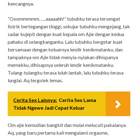
kencangnya.
“Ooommmmm…., aaaaahh!” tubuhku terasa tersengat
listrik bertegangan tinggi, sekujur tubuhku mengejang, tak
sadar kujepit dengan kuat kepala om Ajie dengan kedua
pahaku di selangkanganku. Lalu tubuhku bergetar kuat
bersamaan dengan keluarnya lendir kenikmatanku, dan
tampaknya om Ajie tidak menyia-nyiakan dihispanya
memekku, dihisapnya seleruh lendir kenikmatanku.
Tulang-tulangku terasa luluh lantak, lalu tubuhku terasa
lunglai. Aq tergolek lemas.
Cerita Sex Lainnya:
Cerita Sex Lama
Tidak Ngewe Jadi Cepat Keluar
Om ajie kemudian bangkit dan mulai melucuti pakaianya.
Aq, yang baru pertama kali mengalami orgasme,