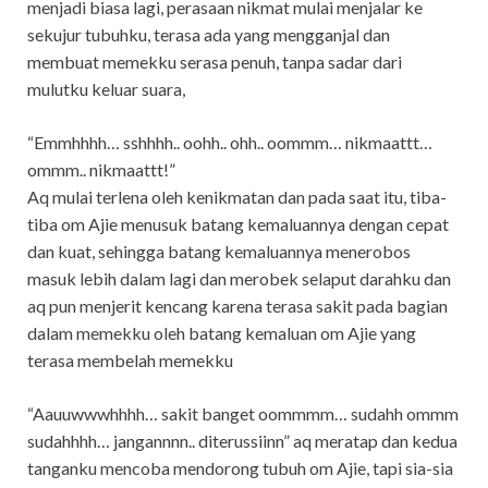
menjadi biasa lagi, perasaan nikmat mulai menjalar ke
sekujur tubuhku, terasa ada yang mengganjal dan
membuat memekku serasa penuh, tanpa sadar dari
mulutku keluar suara,
“Emmhhhh… sshhhh.. oohh.. ohh.. oommm… nikmaattt…
ommm.. nikmaattt!”
Aq mulai terlena oleh kenikmatan dan pada saat itu, tiba-
tiba om Ajie menusuk batang kemaluannya dengan cepat
dan kuat, sehingga batang kemaluannya menerobos
masuk lebih dalam lagi dan merobek selaput darahku dan
aq pun menjerit kencang karena terasa sakit pada bagian
dalam memekku oleh batang kemaluan om Ajie yang
terasa membelah memekku
“Aauuwwwhhhh… sakit banget oommmm… sudahh ommm
sudahhhh… jangannnn.. diterussiinn” aq meratap dan kedua
tanganku mencoba mendorong tubuh om Ajie, tapi sia-sia