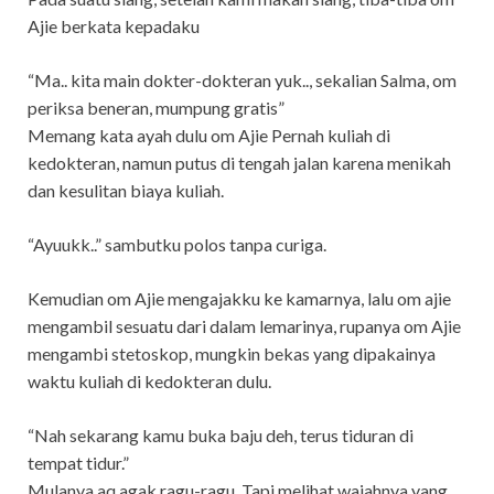
Ajie berkata kepadaku
“Ma.. kita main dokter-dokteran yuk.., sekalian Salma, om
periksa beneran, mumpung gratis”
Memang kata ayah dulu om Ajie Pernah kuliah di
kedokteran, namun putus di tengah jalan karena menikah
dan kesulitan biaya kuliah.
“Ayuukk..” sambutku polos tanpa curiga.
Kemudian om Ajie mengajakku ke kamarnya, lalu om ajie
mengambil sesuatu dari dalam lemarinya, rupanya om Ajie
mengambi stetoskop, mungkin bekas yang dipakainya
waktu kuliah di kedokteran dulu.
“Nah sekarang kamu buka baju deh, terus tiduran di
tempat tidur.”
Mulanya aq agak ragu-ragu. Tapi melihat wajahnya yang