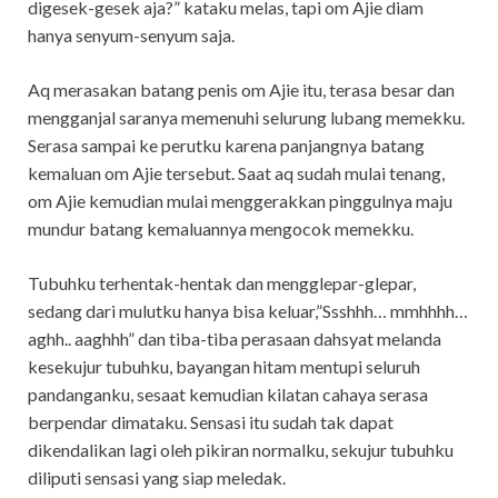
digesek-gesek aja?” kataku melas, tapi om Ajie diam
hanya senyum-senyum saja.
Aq merasakan batang penis om Ajie itu, terasa besar dan
mengganjal saranya memenuhi selurung lubang memekku.
Serasa sampai ke perutku karena panjangnya batang
kemaluan om Ajie tersebut. Saat aq sudah mulai tenang,
om Ajie kemudian mulai menggerakkan pinggulnya maju
mundur batang kemaluannya mengocok memekku.
Tubuhku terhentak-hentak dan mengglepar-glepar,
sedang dari mulutku hanya bisa keluar,”Ssshhh… mmhhhh…
aghh.. aaghhh” dan tiba-tiba perasaan dahsyat melanda
kesekujur tubuhku, bayangan hitam mentupi seluruh
pandanganku, sesaat kemudian kilatan cahaya serasa
berpendar dimataku. Sensasi itu sudah tak dapat
dikendalikan lagi oleh pikiran normalku, sekujur tubuhku
diliputi sensasi yang siap meledak.