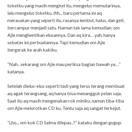
toketku yang masih mengkel itu, mengelus memutarinya,
lalu mengelus toketku. Ihh.., baru pertama ini aq
merasakan yang seperti itu, rasanya lembut, halus, dan geli,
bercampur menjadi satu. Namun tak lama kemudian, om
Ajie menghentikan elusannya. Dan aq kira… yah, hanya
sebatas ini perbuatannya. Tapi kemudian om Ajie
bergerak ke arah kakiku.
“Nah.. sekarang om Ajie mau periksa bagian bawah ya…”
katanya.
Setelah dielus-elus seperti tadi yang terus terang membuat
aq agak terangsang, aq hanya bisa menangguk pelan saja.
Saat itu aq masih mengenakan rok miniku, namun tiba-tiba
om Ajie melorotkan CD ku. Tentu saja aq sangat terkejut.
“Lho.., om kok CD Salma dilepas..?” kataku dengan gugup.