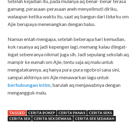
Setelah kejadian itu, pada mulanya aq benar-benar terasa
gamang, perasaan-perasaan aneh menyelimuti diriku,
walaupun ketika waktu itu, saat aq bangun dari tidurku om
Ajie berupaya menenangkan dengan halus.
Namun entah mengapa, setelah beberapa hari kemudian,
kok rasanya aq jadi kepengen lagi, memang kalau diingat-
ingat sebenranya nikmat juga sih. Jadi sepulang sekolah aq
mampir ke eumah om Ajie, tentu saja aq malu untuk
mengatakannya, aq hanya pura-pura ngobrol sana sini,
sampai akhirnya om Ajie menawarkan lagu untuk
berhubungan intim
, barulah aq menjawabnya dengan
mengangguk malu.
TAGGED
CERITA BOKEP
CERITA PANAS
CERITA SEKS
CERITA SEX
CERITA SEX DEWASA
CERITA SEX SEDARAH