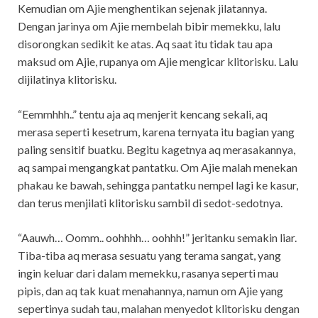
Kemudian om Ajie menghentikan sejenak jilatannya.
Dengan jarinya om Ajie membelah bibir memekku, lalu
disorongkan sedikit ke atas. Aq saat itu tidak tau apa
maksud om Ajie, rupanya om Ajie mengicar klitorisku. Lalu
dijilatinya klitorisku.
“Eemmhhh..” tentu aja aq menjerit kencang sekali, aq
merasa seperti kesetrum, karena ternyata itu bagian yang
paling sensitif buatku. Begitu kagetnya aq merasakannya,
aq sampai mengangkat pantatku. Om Ajie malah menekan
phakau ke bawah, sehingga pantatku nempel lagi ke kasur,
dan terus menjilati klitorisku sambil di sedot-sedotnya.
“Aauwh… Oomm.. oohhhh… oohhh!” jeritanku semakin liar.
Tiba-tiba aq merasa sesuatu yang terama sangat, yang
ingin keluar dari dalam memekku, rasanya seperti mau
pipis, dan aq tak kuat menahannya, namun om Ajie yang
sepertinya sudah tau, malahan menyedot klitorisku dengan