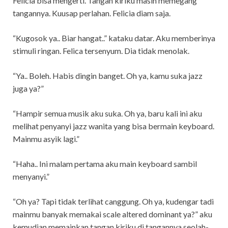
Felicia bisa mengerti. Tangan kiriku masih memegang
tangannya. Kuusap perlahan. Felicia diam saja.
“Kugosok ya.. Biar hangat..” kataku datar. Aku memberinya
stimuli ringan. Felica tersenyum. Dia tidak menolak.
“Ya.. Boleh. Habis dingin banget. Oh ya, kamu suka jazz
juga ya?”
“Hampir semua musik aku suka. Oh ya, baru kali ini aku
melihat penyanyi jazz wanita yang bisa bermain keyboard.
Mainmu asyik lagi.”
“Haha.. Ini malam pertama aku main keyboard sambil
menyanyi.”
“Oh ya? Tapi tidak terlihat canggung. Oh ya, kudengar tadi
mainmu banyak memakai scale altered dominant ya?” aku
kemudian memainkan tangan kiriku di tangannya seolah-