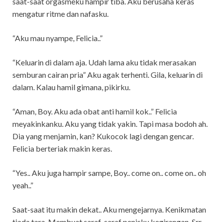
saat-saat orgasmeku hampir tiba. Aku berusaha keras
mengatur ritme dan nafasku.
“Aku mau nyampe, Felicia..”
“Keluarin di dalam aja. Udah lama aku tidak merasakan
semburan cairan pria” Aku agak terhenti. Gila, keluarin di
dalam. Kalau hamil gimana, pikirku.
“Aman, Boy. Aku ada obat anti hamil kok..” Felicia
meyakinkanku. Aku yang tidak yakin. Tapi masa bodoh ah.
Dia yang menjamin, kan? Kukocok lagi dengan gencar.
Felicia berteriak makin keras.
“Yes.. Aku juga hampir sampe, Boy.. come on.. come on.. oh
yeah..”
Saat-saat itu makin dekat.. Aku mengejarnya. Kenikmatan
tiada tara. Membuat saraf-saraf penisku kegirangan. Srr..