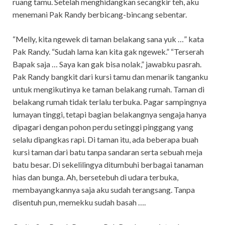
ruang tamu. Setelah menghidangkan secangkir teh, aku
menemani Pak Randy berbicang-bincang sebentar.
“Melly, kita ngewek di taman belakang sana yuk …” kata
Pak Randy. “Sudah lama kan kita gak ngewek.” “Terserah
Bapak saja … Saya kan gak bisa nolak,” jawabku pasrah.
Pak Randy bangkit dari kursi tamu dan menarik tanganku
untuk mengikutinya ke taman belakang rumah. Taman di
belakang rumah tidak terlalu terbuka. Pagar sampingnya
lumayan tinggi, tetapi bagian belakangnya sengaja hanya
dipagari dengan pohon perdu setinggi pinggang yang
selalu dipangkas rapi. Di taman itu, ada beberapa buah
kursi taman dari batu tanpa sandaran serta sebuah meja
batu besar. Di sekelilingya ditumbuhi berbagai tanaman
hias dan bunga. Ah, bersetebuh di udara terbuka,
membayangkannya saja aku sudah terangsang. Tanpa
disentuh pun, memekku sudah basah ….