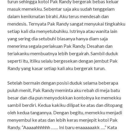
turun sehingga kotol Pak Randy bergerak bebas keluar
masuk memekku. Sebentar saja aku sudah tenggelam
dalam kenikmatan birahi. Aku terus mendesah dan
mendesis. Ternyata Pak Randy sangat menyukai tingkahku
setiap kali dia menyetubuhiku. Istrinya atau wanita lain
yang sering dia setubuhi biasanya hanya diam saja
menerima segala perlakuan Pak Randy. Desahan dan
teriakanku membuatnya lebih bergairah. Sambil duduk
seperti itu, itilku selalu bergesekan dengan jembut Pak
Randy yang kasar setiap kali aku bergerak turun.
Setelah bermain dengan posisi duduk selama beberapa
puluh menit, Pak Randy meminta aku rebah di meja batu
besar dan dia pun menyodokkan kontolnya ke memekku
sambil berdiri. Kedua kakiku dilipat ke atas dan ditopang
oleh kedua tangannya. Dengan begitu, memekku menjadi
menyembul ke atas dan lebih keras menjepit kotol Pak
Randy. “Aaaaahhhhhh …… Ini baru enaaaaaakk ….” Kata