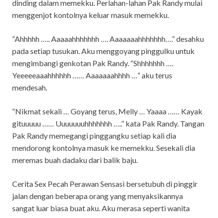
dinding dalam memekku. Perlahan-lahan Pak Randy mulai
menggenjot kontolnya keluar masuk memekku.
“Ahhhhh ….. Aaaaahhhhhhh …. Aaaaaaahhhhhhh….” desahku
pada setiap tusukan. Aku menggoyang pinggulku untuk
mengimbangi genkotan Pak Randy. “Shhhhhhh ….
Yeeeeeaaahhhhhh …… Aaaaaaahhhh …” aku terus
mendesah.
“Nikmat sekali … Goyang terus, Melly … Yaaaa …… Kayak
gituuuuu …… Uuuuuuuhhhhhhh …..” kata Pak Randy. Tangan
Pak Randy memegangi pinggangku setiap kali dia
mendorong kontolnya masuk ke memekku. Sesekali dia
meremas buah dadaku dari balik baju.
Cerita Sex Pecah Perawan Sensasi bersetubuh di pinggir
jalan dengan beberapa orang yang menyaksikannya
sangat luar biasa buat aku. Aku merasa seperti wanita