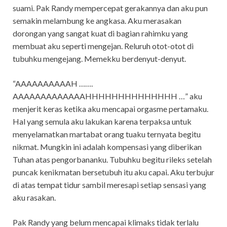
suami. Pak Randy mempercepat gerakannya dan aku pun
semakin melambung ke angkasa. Aku merasakan
dorongan yang sangat kuat di bagian rahimku yang
membuat aku seperti mengejan. Reluruh otot-otot di
tubuhku mengejang. Memekku berdenyut-denyut.
“AAAAAAAAAAH …….
AAAAAAAAAAAAAHHHHHHHHHHHHHH …” aku
menjerit keras ketika aku mencapai orgasme pertamaku.
Hal yang semula aku lakukan karena terpaksa untuk
menyelamatkan martabat orang tuaku ternyata begitu
nikmat. Mungkin ini adalah kompensasi yang diberikan
Tuhan atas pengorbananku. Tubuhku begitu rileks setelah
puncak kenikmatan bersetubuh itu aku capai. Aku terbujur
di atas tempat tidur sambil meresapi setiap sensasi yang
aku rasakan.
Pak Randy yang belum mencapai klimaks tidak terlalu