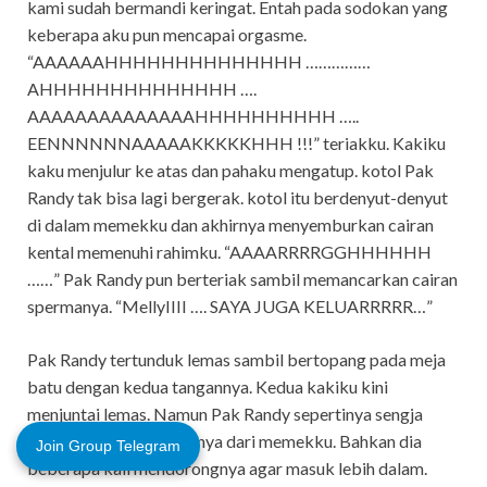
kami sudah bermandi keringat. Entah pada sodokan yang
keberapa aku pun mencapai orgasme.
“AAAAAAHHHHHHHHHHHHHH ……………
AHHHHHHHHHHHHHH ….
AAAAAAAAAAAAAAHHHHHHHHHH …..
EENNNNNNAAAAAKKKKKHHH !!!” teriakku. Kakiku
kaku menjulur ke atas dan pahaku mengatup. kotol Pak
Randy tak bisa lagi bergerak. kotol itu berdenyut-denyut
di dalam memekku dan akhirnya menyemburkan cairan
kental memenuhi rahimku. “AAAARRRRGGHHHHHH
……” Pak Randy pun berteriak sambil memancarkan cairan
spermanya. “MellyIIII …. SAYA JUGA KELUARRRRR…”
Pak Randy tertunduk lemas sambil bertopang pada meja
batu dengan kedua tangannya. Kedua kakiku kini
menjuntai lemas. Namun Pak Randy sepertinya sengja
tidak mencabut kontolnya dari memekku. Bahkan dia
Join Group Telegram
beberapa kali mendorongnya agar masuk lebih dalam.