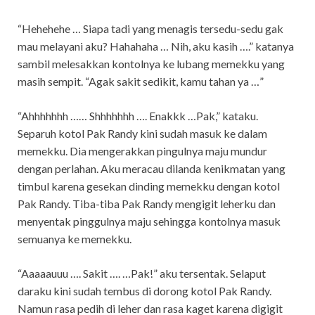
“Hehehehe … Siapa tadi yang menagis tersedu-sedu gak
mau melayani aku? Hahahaha … Nih, aku kasih ….” katanya
sambil melesakkan kontolnya ke lubang memekku yang
masih sempit. “Agak sakit sedikit, kamu tahan ya …”
“Ahhhhhhh …… Shhhhhhh …. Enakkk …Pak,” kataku.
Separuh kotol Pak Randy kini sudah masuk ke dalam
memekku. Dia mengerakkan pingulnya maju mundur
dengan perlahan. Aku meracau dilanda kenikmatan yang
timbul karena gesekan dinding memekku dengan kotol
Pak Randy. Tiba-tiba Pak Randy mengigit leherku dan
menyentak pinggulnya maju sehingga kontolnya masuk
semuanya ke memekku.
“Aaaaauuu …. Sakit …. …Pak!” aku tersentak. Selaput
daraku kini sudah tembus di dorong kotol Pak Randy.
Namun rasa pedih di leher dan rasa kaget karena digigit