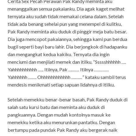
Cerita Sex Pecah Perawan Pak Randy meminta aku
menanggalkan semua pakaianku. Dia agak kaget melihat
ternyata aku sudah tidak memakai celana dalam. Setelah
tidak ada benang sehelai pun yang menempel di kulitku,
Pak Randy meminta aku duduk di pinggir meja batu besar.
Dia juga mencopot pakaiannya, sehingga kami pun berdua
bugil seperti bayi baru lahir. Dia berjongkok di hadapanku
dan mengangkat kedua kakiku. Ternyata dia ingin
menciumi dan menjilati memek dan itilku. “Ssssshhhhhh ….
Yahhhhhhhhhh ….. Itilnya, Pak ……… Itilnya …………
Yahhhhhh ……. Ohhhhhhhhhhhh ………” kataku sambil terus
mendesis menikmati setiap sapuan lidahnya di itilku.
Setelah memekku benar-benar basah, Pak Randy duduk di
salah satu kursi batu dan meminta aku duduk di
pangkuannya. Dengan mudah kontolnya masuk ke
memekku ketika aku menurunkan pantatku. Dengan
bertumpu pada pundak Pak Randy aku bergerak naik