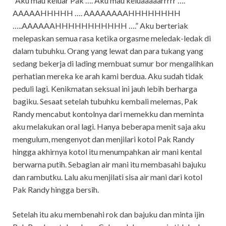
“Aku mau keluar Pak …. Aku mau keluaaaaarrrrr ….
AAAAAHHHHH …. AAAAAAAAHHHHHHHH
…..AAAAAAHHHHHHHHHHH ….” Aku berteriak
melepaskan semua rasa ketika orgasme meledak-ledak di
dalam tubuhku. Orang yang lewat dan para tukang yang
sedang bekerja di lading membuat sumur bor mengalihkan
perhatian mereka ke arah kami berdua. Aku sudah tidak
peduli lagi. Kenikmatan seksual ini jauh lebih berharga
bagiku. Sesaat setelah tubuhku kembali melemas, Pak
Randy mencabut kontolnya dari memekku dan meminta
aku melakukan oral lagi. Hanya beberapa menit saja aku
mengulum, mengenyot dan menjilari kotol Pak Randy
hingga akhirnya kotol itu menumpahkan air mani kental
berwarna putih. Sebagian air mani itu membasahi bajuku
dan rambutku. Lalu aku menjilati sisa air mani dari kotol
Pak Randy hingga bersih.
Setelah itu aku membenahi rok dan bajuku dan minta ijin