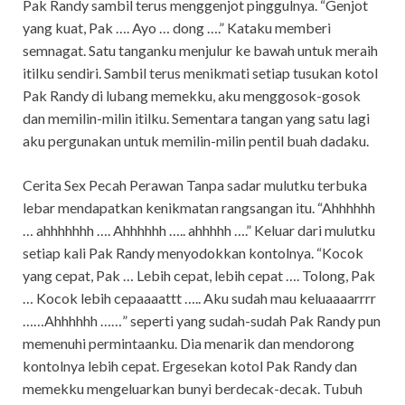
Pak Randy sambil terus menggenjot pinggulnya. “Genjot
yang kuat, Pak …. Ayo … dong ….” Kataku memberi
semnagat. Satu tanganku menjulur ke bawah untuk meraih
itilku sendiri. Sambil terus menikmati setiap tusukan kotol
Pak Randy di lubang memekku, aku menggosok-gosok
dan memilin-milin itilku. Sementara tangan yang satu lagi
aku pergunakan untuk memilin-milin pentil buah dadaku.
Cerita Sex Pecah Perawan Tanpa sadar mulutku terbuka
lebar mendapatkan kenikmatan rangsangan itu. “Ahhhhhh
… ahhhhhhh …. Ahhhhhh ….. ahhhhh ….” Keluar dari mulutku
setiap kali Pak Randy menyodokkan kontolnya. “Kocok
yang cepat, Pak … Lebih cepat, lebih cepat …. Tolong, Pak
… Kocok lebih cepaaaattt ….. Aku sudah mau keluaaaarrrr
……Ahhhhhh ……” seperti yang sudah-sudah Pak Randy pun
memenuhi permintaanku. Dia menarik dan mendorong
kontolnya lebih cepat. Ergesekan kotol Pak Randy dan
memekku mengeluarkan bunyi berdecak-decak. Tubuh