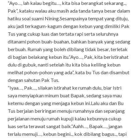
“Ayo…, lah kalau begitu…, kita bisa berangkat sekarang..,
Pak”, kataku walau aku masih ada tanda tanya besar dalam
hatiku soal suami Nining.Sesampainya tempat yang dituju,
aku jadi terkagum-kagum dengan kebun yang dimiliki Pak
Tus yang cukup luas dan tertata rapi serta seluruhnya
ditanami pohon buah-buahan, bahkan banyak yang sedang
berbuah. Rumah yang boleh dibilang tidak besar, terletak
di bagian belakang kebun itu.“Ayo…, Pak, kita beristirahat
dulu di gubuk, nanti setelah itu kita bisa keliling kebun
melihat pohon-pohon yang ada”, kata bu Tus dan disambut
dengan sahutan Pak Tus.
“Iyaa…, Pak…, silakan istirahat ke rumah dulu, biar Istri
saya menyiapkan minum buat Bapak, sedang saya mau
ketemu dengan yang menjaga kebun ini.Lalu aku dan Bu
Tus berjalan beriringan menuju rumahnya dan sepanjang
perjalanan menuju rumah kupuji kalau kebunnya cukup
luas serta terawat sangat baik.“Aahh…, Bapak…, jangan
terlalu memuji…, kebun begini.., kok dibilang bagus.., tapi