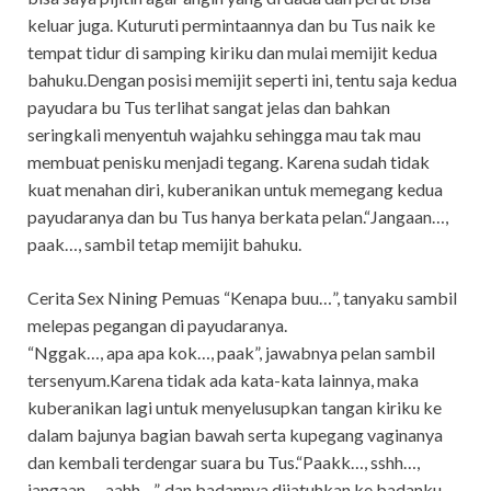
keluar juga. Kuturuti permintaannya dan bu Tus naik ke
tempat tidur di samping kiriku dan mulai memijit kedua
bahuku.Dengan posisi memijit seperti ini, tentu saja kedua
payudara bu Tus terlihat sangat jelas dan bahkan
seringkali menyentuh wajahku sehingga mau tak mau
membuat penisku menjadi tegang. Karena sudah tidak
kuat menahan diri, kuberanikan untuk memegang kedua
payudaranya dan bu Tus hanya berkata pelan.“Jangaan…,
paak…, sambil tetap memijit bahuku.
Cerita Sex Nining Pemuas “Kenapa buu…”, tanyaku sambil
melepas pegangan di payudaranya.
“Nggak…, apa apa kok…, paak”, jawabnya pelan sambil
tersenyum.Karena tidak ada kata-kata lainnya, maka
kuberanikan lagi untuk menyelusupkan tangan kiriku ke
dalam bajunya bagian bawah serta kupegang vaginanya
dan kembali terdengar suara bu Tus.“Paakk…, sshh…,
jangaan…, aahh…”, dan badannya dijatuhkan ke badanku