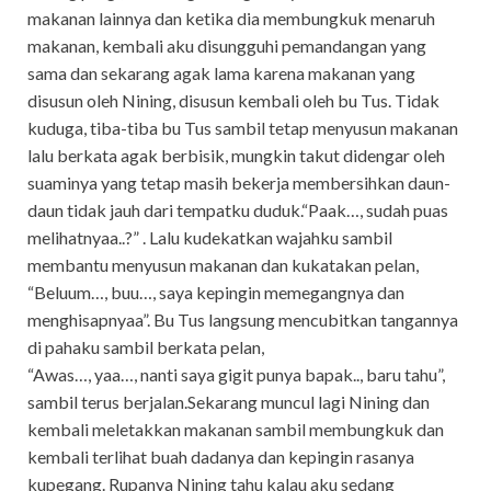
makanan lainnya dan ketika dia membungkuk menaruh
makanan, kembali aku disungguhi pemandangan yang
sama dan sekarang agak lama karena makanan yang
disusun oleh Nining, disusun kembali oleh bu Tus. Tidak
kuduga, tiba-tiba bu Tus sambil tetap menyusun makanan
lalu berkata agak berbisik, mungkin takut didengar oleh
suaminya yang tetap masih bekerja membersihkan daun-
daun tidak jauh dari tempatku duduk.“Paak…, sudah puas
melihatnyaa..?” . Lalu kudekatkan wajahku sambil
membantu menyusun makanan dan kukatakan pelan,
“Beluum…, buu…, saya kepingin memegangnya dan
menghisapnyaa”. Bu Tus langsung mencubitkan tangannya
di pahaku sambil berkata pelan,
“Awas…, yaa…, nanti saya gigit punya bapak.., baru tahu”,
sambil terus berjalan.Sekarang muncul lagi Nining dan
kembali meletakkan makanan sambil membungkuk dan
kembali terlihat buah dadanya dan kepingin rasanya
kupegang. Rupanya Nining tahu kalau aku sedang