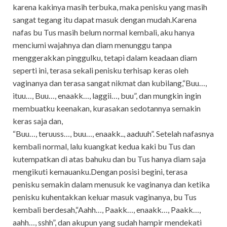
karena kakinya masih terbuka, maka penisku yang masih
sangat tegang itu dapat masuk dengan mudah.Karena
nafas bu Tus masih belum normal kembali, aku hanya
menciumi wajahnya dan diam menunggu tanpa
menggerakkan pinggulku, tetapi dalam keadaan diam
seperti ini, terasa sekali penisku terhisap keras oleh
vaginanya dan terasa sangat nikmat dan kubilang,“Buu…,
ituu…, Buu…, enaakk…, laggii…, buu”, dan mungkin ingin
membuatku keenakan, kurasakan sedotannya semakin
keras saja dan,
“Buu…, teruuss…, buu…, enaakk.., aaduuh”. Setelah nafasnya
kembali normal, lalu kuangkat kedua kaki bu Tus dan
kutempatkan di atas bahuku dan bu Tus hanya diam saja
mengikuti kemauanku.Dengan posisi begini, terasa
penisku semakin dalam menusuk ke vaginanya dan ketika
penisku kuhentakkan keluar masuk vaginanya, bu Tus
kembali berdesah,“Aahh…, Paakk…, enaakk…, Paakk…,
aahh…, sshh”, dan akupun yang sudah hampir mendekati