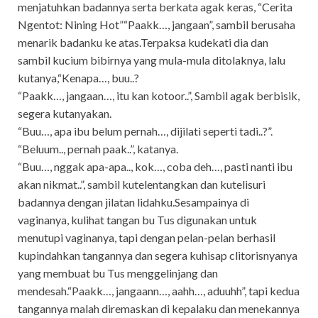
menjatuhkan badannya serta berkata agak keras, “Cerita
Ngentot: Nining Hot”“Paakk…, jangaan”, sambil berusaha
menarik badanku ke atas.Terpaksa kudekati dia dan
sambil kucium bibirnya yang mula-mula ditolaknya, lalu
kutanya,“Kenapa…, buu..?
“Paakk…, jangaan…, itu kan kotoor..”, Sambil agak berbisik,
segera kutanyakan.
“Buu…, apa ibu belum pernah…, dijilati seperti tadi..?”.
“Beluum.., pernah paak..”, katanya.
“Buu…, nggak apa-apa.., kok…, coba deh…, pasti nanti ibu
akan nikmat..”, sambil kutelentangkan dan kutelisuri
badannya dengan jilatan lidahku.Sesampainya di
vaginanya, kulihat tangan bu Tus digunakan untuk
menutupi vaginanya, tapi dengan pelan-pelan berhasil
kupindahkan tangannya dan segera kuhisap clitorisnyanya
yang membuat bu Tus menggelinjang dan
mendesah.“Paakk…, jangaann…, aahh…, aduuhh”, tapi kedua
tangannya malah diremaskan di kepalaku dan menekannya