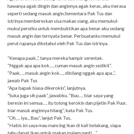
hawanya agak dingin dan anginnya agak keras, aku merasa
seperti sedang masuk angin.Sementara Pak Tus dan
istrinya membereskan sisa makan siang, aku memukul-
mukul perutku untuk membuktikan apa benar aku sedang
masuk angin dan ternyata benar. Perbuatanku memukul
perut rupanya diketahui oleh Pak Tus dan istrinya.
“Kenapa paak..”, tanya mereka hampir serentak.
“Nggak apa apa kok…, cuman masuk angin sedikit”.
“Paak…, masuk angin kok…, dibilang nggak apa apa..”,
jawab Pak Tus
“Apa bapak biasa dikerokin”, lanjutnya.
“Suka juga sih paak”, jawabku. “Buu…, biar saya yang
beresin ini semua…, itu tolong kerokin dan pijetin Pak Puur,
biar masuk anginnya hilang”, kata Pak Tus.
“Oh…, iya.., Buu”, lanjut Pak Tus,
“Habis ini saya mau mancing ikan di kali belakang, siapa
tahu dapat ikan untuk makan malam nanti…”.