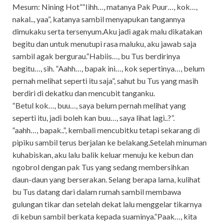
Mesum: Nining Hot”“Iihh…, matanya Pak Puur…, kok…,
nakal.., yaa”, katanya sambil menyapukan tangannya
dimukaku serta tersenyum.Aku jadi agak malu dikatakan
begitu dan untuk menutupi rasa maluku, aku jawab saja
sambil agak bergurau.“Habiis…, bu Tus berdirinya
begitu…, sih. “Aahh…, bapak ini…, kok sepertinya…, belum
pernah melihat seperti itu saja”, sahut bu Tus yang masih
berdiri di dekatku dan mencubit tanganku.
“Betul kok…, buu…, saya belum pernah melihat yang
seperti itu, jadi boleh kan buu…, saya lihat lagi..?”.
“aahh…, bapak..”, kembali mencubitku tetapi sekarang di
pipiku sambil terus berjalan ke belakang.Setelah minuman
kuhabiskan, aku lalu balik keluar menuju ke kebun dan
ngobrol dengan pak Tus yang sedang membersihkan
daun-daun yang berserakan. Selang berapa lama, kulihat
bu Tus datang dari dalam rumah sambil membawa
gulungan tikar dan setelah dekat lalu menggelar tikarnya
di kebun sambil berkata kepada suaminya.“Paak…, kita