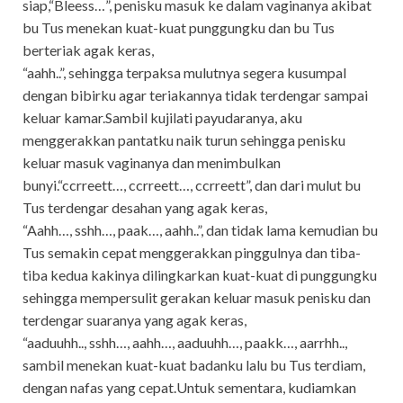
siap,“Bleess…”, penisku masuk ke dalam vaginanya akibat
bu Tus menekan kuat-kuat punggungku dan bu Tus
berteriak agak keras,
“aahh..”, sehingga terpaksa mulutnya segera kusumpal
dengan bibirku agar teriakannya tidak terdengar sampai
keluar kamar.Sambil kujilati payudaranya, aku
menggerakkan pantatku naik turun sehingga penisku
keluar masuk vaginanya dan menimbulkan
bunyi.“ccrreett…, ccrreett…, ccrreett”, dan dari mulut bu
Tus terdengar desahan yang agak keras,
“Aahh…, sshh…, paak…, aahh..”, dan tidak lama kemudian bu
Tus semakin cepat menggerakkan pinggulnya dan tiba-
tiba kedua kakinya dilingkarkan kuat-kuat di punggungku
sehingga mempersulit gerakan keluar masuk penisku dan
terdengar suaranya yang agak keras,
“aaduuhh.., sshh…, aahh…, aaduuhh…, paakk…, aarrhh..,
sambil menekan kuat-kuat badanku lalu bu Tus terdiam,
dengan nafas yang cepat.Untuk sementara, kudiamkan