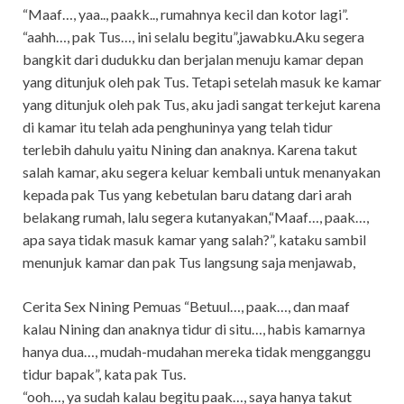
“Maaf…, yaa.., paakk.., rumahnya kecil dan kotor lagi”.
“aahh…, pak Tus…, ini selalu begitu”,jawabku.Aku segera
bangkit dari dudukku dan berjalan menuju kamar depan
yang ditunjuk oleh pak Tus. Tetapi setelah masuk ke kamar
yang ditunjuk oleh pak Tus, aku jadi sangat terkejut karena
di kamar itu telah ada penghuninya yang telah tidur
terlebih dahulu yaitu Nining dan anaknya. Karena takut
salah kamar, aku segera keluar kembali untuk menanyakan
kepada pak Tus yang kebetulan baru datang dari arah
belakang rumah, lalu segera kutanyakan,“Maaf…, paak…,
apa saya tidak masuk kamar yang salah?”, kataku sambil
menunjuk kamar dan pak Tus langsung saja menjawab,
Cerita Sex Nining Pemuas “Betuul…, paak…, dan maaf
kalau Nining dan anaknya tidur di situ…, habis kamarnya
hanya dua…, mudah-mudahan mereka tidak mengganggu
tidur bapak”, kata pak Tus.
“ooh…, ya sudah kalau begitu paak…, saya hanya takut