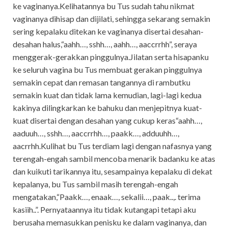
ke vaginanya.Kelihatannya bu Tus sudah tahu nikmat
vaginanya dihisap dan dijilati, sehingga sekarang semakin
sering kepalaku ditekan ke vaginanya disertai desahan-
desahan halus,“aahh…, sshh…, aahh…, aaccrrhh”, seraya
menggerak-gerakkan pinggulnya.Jilatan serta hisapanku
ke seluruh vagina bu Tus membuat gerakan pinggulnya
semakin cepat dan remasan tangannya di rambutku
semakin kuat dan tidak lama kemudian, lagi-lagi kedua
kakinya dilingkarkan ke bahuku dan menjepitnya kuat-
kuat disertai dengan desahan yang cukup keras“aahh…,
aaduuh…, sshh…, aaccrrhh…, paakk…, adduuhh…,
aacrrhh.Kulihat bu Tus terdiam lagi dengan nafasnya yang
terengah-engah sambil mencoba menarik badanku ke atas
dan kuikuti tarikannya itu, sesampainya kepalaku di dekat
kepalanya, bu Tus sambil masih terengah-engah
mengatakan,“Paakk…, enaak…, sekalii…, paak..,. terima
kasiih..”. Pernyataannya itu tidak kutangapi tetapi aku
berusaha memasukkan penisku ke dalam vaginanya, dan