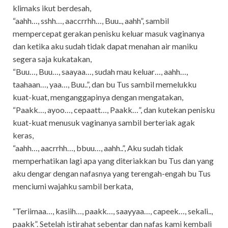
klimaks ikut berdesah,
“aahh…, sshh…, aaccrrhh…, Buu.., aahh”, sambil
mempercepat gerakan penisku keluar masuk vaginanya
dan ketika aku sudah tidak dapat menahan air maniku
segera saja kukatakan,
“Buu…, Buu…, saayaa…, sudah mau keluar…, aahh…,
taahaan…, yaa…, Buu..”, dan bu Tus sambil memelukku
kuat-kuat, menganggapinya dengan mengatakan,
“Paakk…, ayoo…, cepaatt…, Paakk…”, dan kutekan penisku
kuat-kuat menusuk vaginanya sambil berteriak agak
keras,
“aahh…, aacrrhh…, bbuu…, aahh..”, Aku sudah tidak
memperhatikan lagi apa yang diteriakkan bu Tus dan yang
aku dengar dengan nafasnya yang terengah-engah bu Tus
menciumi wajahku sambil berkata,
“Teriimaa…, kasiih…, paakk…, saayyaa…, capeek…, sekali..,
paakk”. Setelah istirahat sebentar dan nafas kami kembali