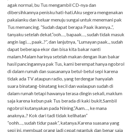
agak normal, bu Tus mengambil CD-nya dan
dibersihkannya penisku hati-hati.Aku segera mengenakan
pakaianku dan keluar menuju sungai untuk menemani pak
Tus memancing. “Sudah dapat berapa Paak ikannya..”,
tanyaku setelah dekat.“ooh…, bapaak…, sudah tidak masuk
angin lagi…, paak..?”, dan lanjutnya, “Lumayan paak.., sudah
dapat beberapa ekor dan bisa kita bakar nanti
malam.Malam harinya setelah makan dengan ikan bakar
hasil pancingannya pak Tus, kami berempat hanya ngobrol
di dalam rumah dan suasananya betul-betul sepi karena
tidak ada TV ataupun radio, yang terdengar hanyalah
suara binatang-binatang kecil dan walaupun sudah di
dalam rumah tetapi hawanya terasa dingin sekali, maklum
saja karena kebun pak Tus berada di kaki bukit.Sambil
ngobrol kutanyakan pada Nining,“Aam…, ke mana
anaknya..? Kok dari tadi tidak kelihatan”
“oohh…, sudah tidur paak”, katanya.Karena suasana yang
sepi ini, membuat orang jadi cepat ngantuk dan benar saja