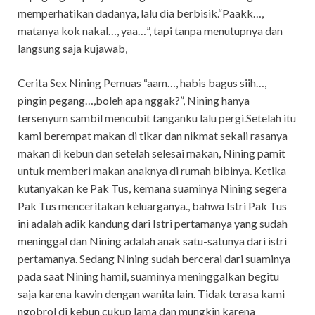
memperhatikan dadanya, lalu dia berbisik.“Paakk…,
matanya kok nakal…, yaa…”, tapi tanpa menutupnya dan
langsung saja kujawab,
Cerita Sex Nining Pemuas “aam…, habis bagus siih…,
pingin pegang…,boleh apa nggak?”, Nining hanya
tersenyum sambil mencubit tanganku lalu pergi.Setelah itu
kami berempat makan di tikar dan nikmat sekali rasanya
makan di kebun dan setelah selesai makan, Nining pamit
untuk memberi makan anaknya di rumah bibinya. Ketika
kutanyakan ke Pak Tus, kemana suaminya Nining segera
Pak Tus menceritakan keluarganya., bahwa Istri Pak Tus
ini adalah adik kandung dari Istri pertamanya yang sudah
meninggal dan Nining adalah anak satu-satunya dari istri
pertamanya. Sedang Nining sudah bercerai dari suaminya
pada saat Nining hamil, suaminya meninggalkan begitu
saja karena kawin dengan wanita lain. Tidak terasa kami
ngobrol di kebun cukup lama dan mungkin karena