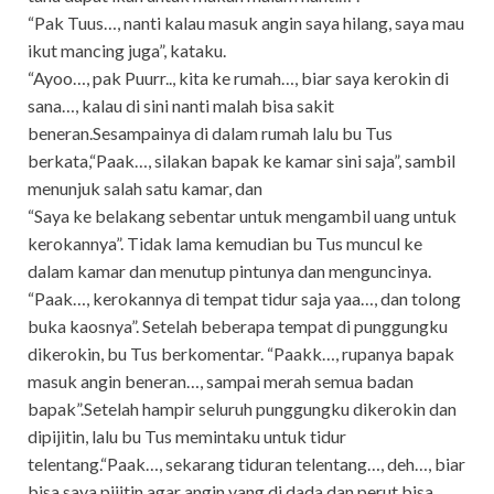
“Pak Tuus…, nanti kalau masuk angin saya hilang, saya mau
ikut mancing juga”, kataku.
“Ayoo…, pak Puurr.., kita ke rumah…, biar saya kerokin di
sana…, kalau di sini nanti malah bisa sakit
beneran.Sesampainya di dalam rumah lalu bu Tus
berkata,“Paak…, silakan bapak ke kamar sini saja”, sambil
menunjuk salah satu kamar, dan
“Saya ke belakang sebentar untuk mengambil uang untuk
kerokannya”. Tidak lama kemudian bu Tus muncul ke
dalam kamar dan menutup pintunya dan menguncinya.
“Paak…, kerokannya di tempat tidur saja yaa…, dan tolong
buka kaosnya”. Setelah beberapa tempat di punggungku
dikerokin, bu Tus berkomentar. “Paakk…, rupanya bapak
masuk angin beneran…, sampai merah semua badan
bapak”.Setelah hampir seluruh punggungku dikerokin dan
dipijitin, lalu bu Tus memintaku untuk tidur
telentang.“Paak…, sekarang tiduran telentang…, deh…, biar
bisa saya pijitin agar angin yang di dada dan perut bisa