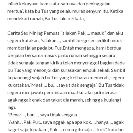
inilah kekayaan kami satu-satunya dan peninggalan
mertua”, kata bu Tus yang selalu murah senyum itu. Ketika
mendekati rumah, Bu Tus lalu berkata,
Cerita Sex Nining Pemuas “silakan Pak…, masuk”, dan aku
segera katakan, “silakan…, sambil bergeser sedikit untuk
memberi jalan pada bu Tus.Entah mengapa, kami berdua
berjalan bersama masuk pintu rumah sehingga secara
tidak sengaja tangan kiriku telah menyenggol bagian dada
bu Tus yang menonjol dan kurasakan empuk sekali. Sambil
kupandangi wajah bu Tus yang kelihatan memerah, segera
kukatakan.“Maaf…, bu…, saya tidak sengaja”, Bu Tus tidak
segera menjawab permintaan maafku, aku jadi merasa
agak nggak enak dan takut dia marah, sehingga kuulangi
lagi.
“Benar…, buu…, saya tidak sengaja…”.
“Aahh..”, Pak Pur.., saya nggak apa apa kok…, hanya…, agak
kaget saja, lupakan.., Pak…, cuma gitu saja…, kok”, kata bu