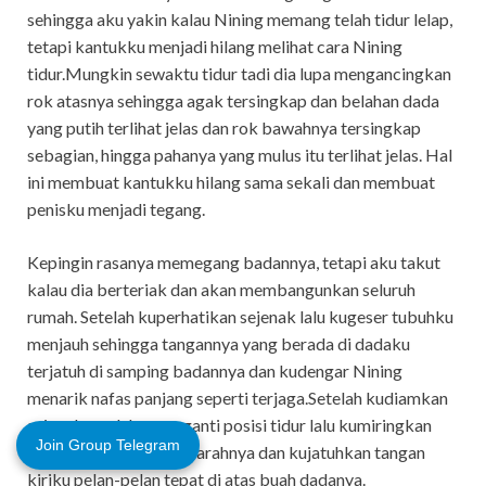
sehingga aku yakin kalau Nining memang telah tidur lelap,
tetapi kantukku menjadi hilang melihat cara Nining
tidur.Mungkin sewaktu tidur tadi dia lupa mengancingkan
rok atasnya sehingga agak tersingkap dan belahan dada
yang putih terlihat jelas dan rok bawahnya tersingkap
sebagian, hingga pahanya yang mulus itu terlihat jelas. Hal
ini membuat kantukku hilang sama sekali dan membuat
penisku menjadi tegang.
Kepingin rasanya memegang badannya, tetapi aku takut
kalau dia berteriak dan akan membangunkan seluruh
rumah. Setelah kuperhatikan sejenak lalu kugeser tubuhku
menjauh sehingga tangannya yang berada di dadaku
terjatuh di samping badannya dan kudengar Nining
menarik nafas panjang seperti terjaga.Setelah kudiamkan
sejenak, seolah mengganti posisi tidur lalu kumiringkan
Join Group Telegram
tidurku menghadap ke arahnya dan kujatuhkan tangan
kiriku pelan-pelan tepat di atas buah dadanya.