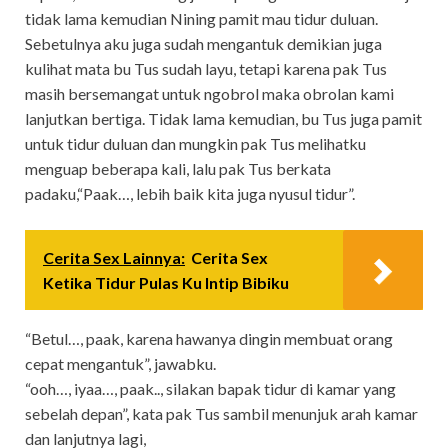
tidak lama kemudian Nining pamit mau tidur duluan.
Sebetulnya aku juga sudah mengantuk demikian juga
kulihat mata bu Tus sudah layu, tetapi karena pak Tus
masih bersemangat untuk ngobrol maka obrolan kami
lanjutkan bertiga. Tidak lama kemudian, bu Tus juga pamit
untuk tidur duluan dan mungkin pak Tus melihatku
menguap beberapa kali, lalu pak Tus berkata
padaku,“Paak…, lebih baik kita juga nyusul tidur”.
Cerita Sex Lainnya:
Cerita Sex
Ketika Tidur Pulas Ku Intip Bibiku
“Betul…, paak, karena hawanya dingin membuat orang
cepat mengantuk”, jawabku.
“ooh…, iyaa…, paak.., silakan bapak tidur di kamar yang
sebelah depan”, kata pak Tus sambil menunjuk arah kamar
dan lanjutnya lagi,