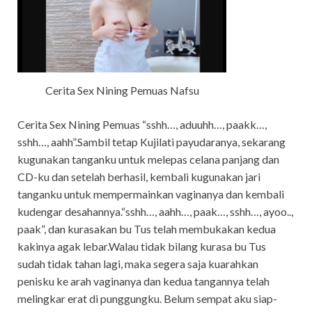
Cerita Sex Nining Pemuas Nafsu
Cerita Sex Nining Pemuas “sshh…, aduuhh…, paakk…,
sshh…, aahh”.Sambil tetap Kujilati payudaranya, sekarang
kugunakan tanganku untuk melepas celana panjang dan
CD-ku dan setelah berhasil, kembali kugunakan jari
tanganku untuk mempermainkan vaginanya dan kembali
kudengar desahannya.“sshh…, aahh…, paak…, sshh…, ayoo..,
paak”, dan kurasakan bu Tus telah membukakan kedua
kakinya agak lebar.Walau tidak bilang kurasa bu Tus
sudah tidak tahan lagi, maka segera saja kuarahkan
penisku ke arah vaginanya dan kedua tangannya telah
melingkar erat di punggungku. Belum sempat aku siap-