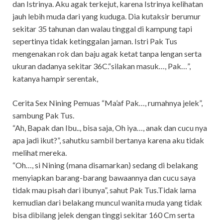
dan Istrinya. Aku agak terkejut, karena Istrinya kelihatan
jauh lebih muda dari yang kuduga. Dia kutaksir berumur
sekitar 35 tahunan dan walau tinggal di kampung tapi
sepertinya tidak ketinggalan jaman. Istri Pak Tus
mengenakan rok dan baju agak ketat tanpa lengan serta
ukuran dadanya sekitar 36C.“silakan masuk…, Pak…”,
katanya hampir serentak,
Cerita Sex Nining Pemuas “Ma’af Pak…, rumahnya jelek”,
sambung Pak Tus.
“Ah, Bapak dan Ibu.., bisa saja, Oh iya…, anak dan cucu nya
apa jadi ikut?”, sahutku sambil bertanya karena aku tidak
melihat mereka.
“Oh…, si Nining (mana disamarkan) sedang di belakang
menyiapkan barang-barang bawaannya dan cucu saya
tidak mau pisah dari ibunya”, sahut Pak Tus.Tidak lama
kemudian dari belakang muncul wanita muda yang tidak
bisa dibilang jelek dengan tinggi sekitar 160 Cm serta