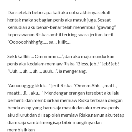
Dan setelah beberapa kali aku coba akhirnya sekali
hentak maka sebagian penis aku masuk juga. Sesaat
kemudian aku benar-benar telah menembus “gawang”
keperawanan Riska sambil teriring suara jeritan kecil.
“Oooooohhhhgfg….. sa… kiiiit….
Sekkkallliii…. Ommmmm….”, dan aku maju mundurkan
penis aku kedalam memiaw Riska “Bless, jeb..!” jeb! jeb!
“Uuh…, uh…, uh…, uuuh…”, ia mengerang.
“Auuuuuggggkkkk…” jerit Riska. “Ommm Ahh…, matt..,
maatt.., .ii… aku…” Mendengar erangan tersebut aku lalu
berhenti dan membiarkan memiaw Riska terbiasa dengan
benda asing yang baru saja masuk dan aku merasa penis
aku di urut dan di isap oleh memiaw Riska,namun aku tetap
diam saja sambil mengisap bibir mungilnya dan
membisikkan