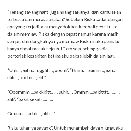
“Tenang sayang nanti juga hilang sakitnya, dan kamu akan
terbiasa dan merasa enakan.” Sebelum Riska sadar dengan
apa yang terjadi, aku menyodokkan kembali penisku ke
dalam memiaw Riska dengan cepat namun karena masih
sempit dan dangkalnya nya memiaw Riska maka penisku
hanya dapat masuk sejauh 10 cm saja, sehingga dia
berteriak kesakitan ketika aku paksa lebih dalam lagi.
“Uhh…, aahh…, ugghh…, ooohh”. “Hmm…, aumm…, aah…,
uhh…, ooohh…, ehh”.
“Ooommm…,sakkkitt…… uuhh…, Ommm…,sakitttt………..
ahh”. “Sakit sekali…………
Ommm…, auhh…, ohh…”
Riska tahan ya sayang”. Untuk menambah daya nikmat aku