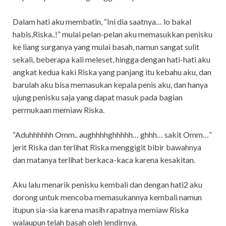
Dalam hati aku membatin, “Ini dia saatnya… lo bakal
habis,Riska..!” mulai pelan-pelan aku memasukkan penisku
ke liang surganya yang mulai basah, namun sangat sulit
sekali, beberapa kali meleset, hingga dengan hati-hati aku
angkat kedua kaki Riska yang panjang itu kebahu aku, dan
barulah aku bisa memasukan kepala penis aku, dan hanya
ujung penisku saja yang dapat masuk pada bagian
permukaan memiaw Riska.
“Aduhhhhhh Omm.. aughhhhghhhhh… ghhh… sakit Omm…”
jerit Riska dan terlihat Riska menggigit bibir bawahnya
dan matanya terlihat berkaca-kaca karena kesakitan.
Aku lalu menarik penisku kembali dan dengan hati2 aku
dorong untuk mencoba memasukannya kembali namun
itupun sia-sia karena masih rapatnya memiaw Riska
walaupun telah basah oleh lendirnya.