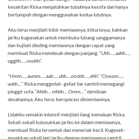
kesakitan Riska menjatuhkan tubuhnya kesofa dan hanya
bertumpuh dengan menggunakan kedua lututnya.
Aku terus menjilati bibir memiawnya, klitorisnya, bahkan
jariku kugunakan untuk membuka lubang sanggamanya
dan kujilati dinding memiawnya dengan cepat yang
membuat Riska mendesah dengan panjang. “Uhh…, aahh…,
ugghh…, ooohh”.
“Hmm…, aumm…, aah…, uhh…,ooohh…, ehh”. “Oooom…,
uuhh…” Riska menggeliat- geliat liar sambil memegangi
pinggir sofa. “Ahhh… mhhh… Omm…” demikian
desahannya. Aku terus beroperasi dimemiawnya.
Lidahku semakin intensif menjilati liang kemaluan Riska.
Sekali-sekali kutusukkan jariku ke dalam memiawnya,
membuat Riska tersentak dan meneriak kecil. Kugesek-
gesekkan sekali lagi jariku dengan memiawnya sambil