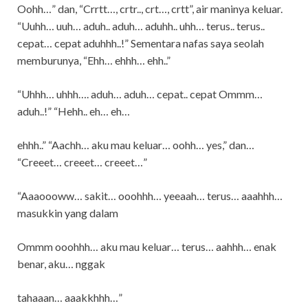
Oohh…” dan, “Crrtt…, crtr.., crt…, crtt”, air maninya keluar.
“Uuhh… uuh… aduh.. aduh… aduhh.. uhh… terus.. terus..
cepat… cepat aduhhh..!” Sementara nafas saya seolah
memburunya, “Ehh… ehhh… ehh..”
“Uhhh… uhhh…. aduh… aduh… cepat.. cepat Ommm…
aduh..!” “Hehh.. eh… eh…
ehhh..” “Aachh… aku mau keluar… oohh… yes,” dan…
“Creeet… creeet… creeet…”
“Aaaoooww… sakit… ooohhh… yeeaah… terus… aaahhh…
masukkin yang dalam
Ommm ooohhh… aku mau keluar… terus… aahhh… enak
benar, aku… nggak
tahaaan… aaakkhhh…”