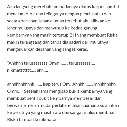
Aku langsung merebahkan badannya diatas karpet sambil
mencium bibir dan telinganya dengan penuh nafsu dan
secara perlahan-lahan ciuman tersebut aku alihkan ke
leher mulusnya dan menyusup ke kedua gunung
kembarnya yang masih tertutup BH yang membuat Riska
makin terangsang dan tanpa dia sadari dari mulutnya
mengeluarkan desahan yang sangat keras.
“Ahhhhh terussssssss Omm…….. terusssssss….
nikmattttttt….. ahh….
ahhhhhhhhhhh……. isap terus Om.. Ahhhh…….. mhhhhhhhh.
Omm…” Setelah lama mengisap bukit kembarnya yang
membuat pentil bukit kembarnya membesar dan
berwarna merah muda, perlahan- lahan ciuman aku alihkan
ke perutnya yang masih rata dan sangat mulus membuat
Riska tambah kenikmatan.