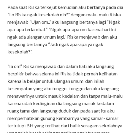
Pada saat Riska terkejut kemudian aku bertanya pada dia
“Lo Riska ngak kesekolah nih?” dengan malu- malu Riska
menjawab “Ujan om..” aku langsung bertanya lagi “Ngak
apa-apa terlambat.” “Ngak apa-apa om karena hari ini
ngak ada ulangan umum lagi.” Riska menjawab dan aku
langsung bertannya “Jadi ngak apa-apa ya ngak
kesekolah?”.
“Ia om”, Riska menjawab dan dalam hati aku langsung
berpikir bahwa selama ini Riska tidak pernah kelihatan
karena ia belajar untuk ulangan umum, dan inilah
kesempatan yang aku tunggu- tunggu dan aku langsung
menawarinya untuk masuk kedalam dan tanpa malu-malu
karena udah kedinginan dia langsung masuk kedalam
ruang tamu dan langsung duduk dan pada saat itu aku
memperhatikan gunung kembarnya yang samar- samar
tertutupi BH yang terlihat dari balik seragam sekolahnya
yang telah basah sehingga terlihat agak transparan.