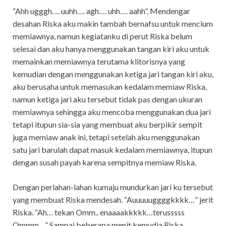
“Ahh ugggh…. uuhh…. agh…. uhh…. aahh”, Mendengar
desahan Riska aku makin tambah bernafsu untuk mencium
memiawnya, namun kegiatanku di perut Riska belum
selesai dan aku hanya menggunakan tangan kiri aku untuk
memainkan memiawnya terutama klitorisnya yang
kemudian dengan menggunakan ketiga jari tangan kiri aku,
aku berusaha untuk memasukan kedalam memiaw Riska,
namun ketiga jari aku tersebut tidak pas dengan ukuran
memiawnya sehingga aku mencoba menggunakan dua jari
tetapi itupun sia-sia yang membuat aku berpikir sempit
juga memiaw anak ini, tetapi setelah aku menggunakan
satu jari barulah dapat masuk kedalam memiawnya, itupun
dengan susah payah karena sempitnya memiaw Riska.
Dengan perlahan-lahan kumaju mundurkan jari ku tersebut
yang membuat Riska mendesah. “Auuuuuggggkkkk…” jerit
Riska. “Ah… tekan Omm.. enaaaakkkkk…terusssss
Ommm…” Sampai beberapa menit kemudia Riska