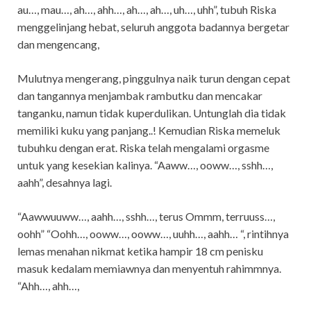
au…, mau…, ah…, ahh…, ah…, ah…, uh…, uhh”, tubuh Riska
menggelinjang hebat, seluruh anggota badannya bergetar
dan mengencang,
Mulutnya mengerang, pinggulnya naik turun dengan cepat
dan tangannya menjambak rambutku dan mencakar
tanganku, namun tidak kuperdulikan. Untunglah dia tidak
memiliki kuku yang panjang..! Kemudian Riska memeluk
tubuhku dengan erat. Riska telah mengalami orgasme
untuk yang kesekian kalinya. “Aaww…, ooww…, sshh…,
aahh”, desahnya lagi.
“Aawwuuww…, aahh…, sshh…, terus Ommm, terruuss…,
oohh” “Oohh…, ooww…, ooww…, uuhh…, aahh… “, rintihnya
lemas menahan nikmat ketika hampir 18 cm penisku
masuk kedalam memiawnya dan menyentuh rahimmnya.
“Ahh…, ahh…,