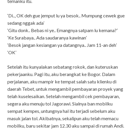
temanku itu.
‘Di.., OK deh gue jemput lu ya besok.. Mumpung cewek gue
sedang nggak ada’
‘Gitu donk.. Bebas ni ye.. Emangnya satpam lu kemana?’
‘Ke Surabaya.. Ada saudaranya kawinan’
‘Besok jangan kesiangan ya datangnya.. Jam 11-an deh’
‘OK’
Setelah itu kunyalakan sebatang rokok, dan kuteruskan
pekerjaanku. Pagi itu, aku berangkat ke Bogor. Dalam
perjalanan, aku mampir ke tempat salah satu klienku di
daerah Tebet, untuk mengambil pembayaran proyek yang
telah kuselesaikan. Setelah mengambil cek pembayaran,
segera aku menuju tol Jagorawi. Sialnya ban mobilku
sempat kempes, untungnya hal itu terjadi sebelum aku
masuk jalan tol. Akibatnya, sekalipun aku telah memacu
mobilku, baru sekitar jam 12.30 aku sampai di rumah Andi.