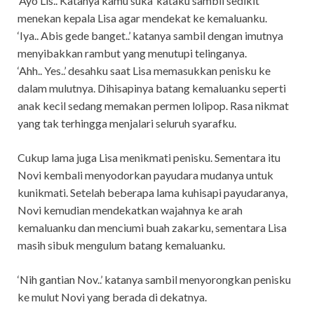
‘Ayo Lis.. Katanya kamu suka’ kataku sambil sedikit
menekan kepala Lisa agar mendekat ke kemaluanku.
‘Iya.. Abis gede banget..’ katanya sambil dengan imutnya
menyibakkan rambut yang menutupi telinganya.
‘Ahh.. Yes..’ desahku saat Lisa memasukkan penisku ke
dalam mulutnya. Dihisapinya batang kemaluanku seperti
anak kecil sedang memakan permen lolipop. Rasa nikmat
yang tak terhingga menjalari seluruh syarafku.
Cukup lama juga Lisa menikmati penisku. Sementara itu
Novi kembali menyodorkan payudara mudanya untuk
kunikmati. Setelah beberapa lama kuhisapi payudaranya,
Novi kemudian mendekatkan wajahnya ke arah
kemaluanku dan menciumi buah zakarku, sementara Lisa
masih sibuk mengulum batang kemaluanku.
‘Nih gantian Nov..’ katanya sambil menyorongkan penisku
ke mulut Novi yang berada di dekatnya.