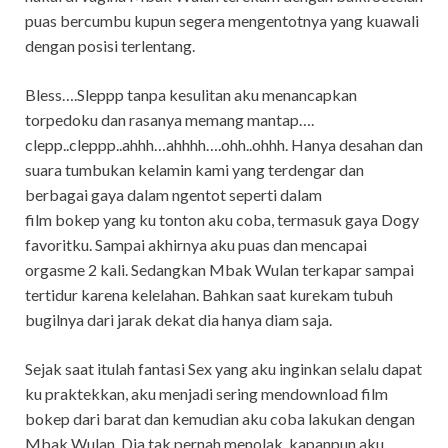
puas bercumbu kupun segera mengentotnya yang kuawali
dengan posisi terlentang.
Bless….Sleppp tanpa kesulitan aku menancapkan
torpedoku dan rasanya memang mantap….
clepp..cleppp..ahhh…ahhhh….ohh..ohhh. Hanya desahan dan
suara tumbukan kelamin kami yang terdengar dan
berbagai gaya dalam ngentot seperti dalam
film bokep yang ku tonton aku coba, termasuk gaya Dogy
favoritku. Sampai akhirnya aku puas dan mencapai
orgasme 2 kali. Sedangkan Mbak Wulan terkapar sampai
tertidur karena kelelahan. Bahkan saat kurekam tubuh
bugilnya dari jarak dekat dia hanya diam saja.
Sejak saat itulah fantasi Sex yang aku inginkan selalu dapat
ku praktekkan, aku menjadi sering mendownload film
bokep dari barat dan kemudian aku coba lakukan dengan
Mbak Wulan. Dia tak pernah menolak, kapanpun aku