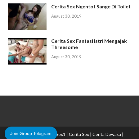
Cerita Sex Ngentot Sange Di Toilet
August 30, 2019
Cerita Sex Fantasi Istri Mengajak
Threesome
August 30, 2019
Join Group Telegram
Copyright © 2026
CeritaSex1 | Cerita Sex | Cerita Dewasa |