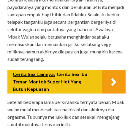
payudaranya yang montok dan berukuran 34B itu menjadi
santapan empuk bagi bibir dan lidahku. Selain itu kedua
telapak tanganku juga secara bergantian bergerilya di
sekitar vagina dan pantatnya yang bahenol. Awalnya
Mbak Wulan selalu berusaha menghindar saat aku
memasukkan dan memainkan jariku ke lubang vegy
miliknya namun akhirnya dia pasrah juga, mungkin karena
sudah terangsang.
Cerita Sex Lainnya:
Cerita Sex Ibu
Teman Montok Super Hot Yang
Butuh Kepuasan
Setelah beberapa lama perkiraanku ternyata benar, Mbak
wulan mulai mendesah karena birahi dan akhirnya dia
orgasme. Tubuhnya meliuk-liuk dan sesekali mengejang
sambil mulutnya terus merintih.