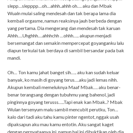
slepp…slepppp…oh…ahhh..ahhh oh…. aku dan Mbak
Wualn mulai saling mendesah dan tak berapa lama dia
kembali orgasme, namun reaksinya jauh berbeda dengan
yang pertama. Dia mengerang dan mendesah tak karuan
Ahhh….Uhghhh….ahhhchh …ohhh….. akupun menjadi
bersemangat dan semakin mempercepat goyanganku lalu
diapun terkulai tak berdaya di sambil bersandar pada bak
mandi.
Oh… Ton kamu jahat banget sih….. aku kan sudah keluar
banyak, ko masih di goyang terus….aku jadi lemas nihh.
Akupun kembali memeluknya Maaf Mbak…. aku benar-
benar terangsang dengan tubuhmu yang bahenol, jadi
pinginnya goyang terusss…..Tapi enak kan Mbak..? Mbak
Wulan tersenyum malu sambil mencubit perutku, Ton…
kalo dari tadi aku tahu kamu pinter ngentot, nggak usah
dipaksapun aku mau kamu entotin. Aku sangat kaget
dengan pernyataanya ini, namun hal ini dibuktikan oleh dia.