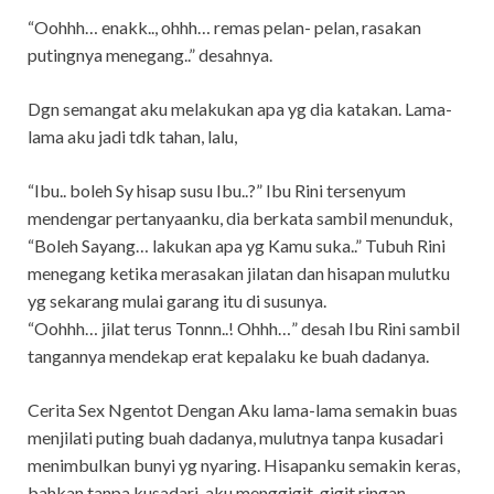
“Oohhh… enakk.., ohhh… remas pelan- pelan, rasakan
putingnya menegang..” desahnya.
Dgn semangat aku melakukan apa yg dia katakan. Lama-
lama aku jadi tdk tahan, lalu,
“Ibu.. boleh Sy hisap susu Ibu..?” Ibu Rini tersenyum
mendengar pertanyaanku, dia berkata sambil menunduk,
“Boleh Sayang… lakukan apa yg Kamu suka..” Tubuh Rini
menegang ketika merasakan jilatan dan hisapan mulutku
yg sekarang mulai garang itu di susunya.
“Oohhh… jilat terus Tonnn..! Ohhh…” desah Ibu Rini sambil
tangannya mendekap erat kepalaku ke buah dadanya.
Cerita Sex Ngentot Dengan Aku lama-lama semakin buas
menjilati puting buah dadanya, mulutnya tanpa kusadari
menimbulkan bunyi yg nyaring. Hisapanku semakin keras,
bahkan tanpa kusadari, aku menggigit-gigit ringan