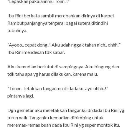
“Lepaskan pakaiannmu Tonn..!”
Ibu Rini berkata sambil merebahkan dirinya di karpet.
Rambut panjangnya tergerai bagai sutera ditindihi
tubuhnya.
“Ayooo.. cepat dong..! Aku udah nggak tahan nich.. ohhh..”
Ibu Rini mendesah tdk sabar.
Aku kemudian berlutut di sampingnya. Aku bingung dan
tdk tahu apa yg harus dilakukan, karena malu.
“Tonnn.. letakkan tanganmu di dadaku, ayo ohhh..!”
pintanya lagi.
Dgn gemetar aku meletakkan tanganku di dada Ibu Rini yg
turun naik. Tanganku kemudian dibimbing untuk
meremas-remas buah dada Ibu Rini yg super montok itu.