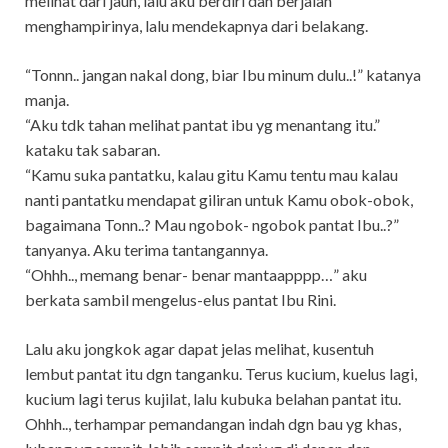
melihat dari jauh, lalu aku berdiri dan berjalan
menghampirinya, lalu mendekapnya dari belakang.
“Tonnn.. jangan nakal dong, biar Ibu minum dulu..!” katanya
manja.
“Aku tdk tahan melihat pantat ibu yg menantang itu.”
kataku tak sabaran.
“Kamu suka pantatku, kalau gitu Kamu tentu mau kalau
nanti pantatku mendapat giliran untuk Kamu obok-obok,
bagaimana Tonn..? Mau ngobok- ngobok pantat Ibu..?”
tanyanya. Aku terima tantangannya.
“Ohhh.., memang benar- benar mantaapppp…” aku
berkata sambil mengelus-elus pantat Ibu Rini.
Lalu aku jongkok agar dapat jelas melihat, kusentuh
lembut pantat itu dgn tanganku. Terus kucium, kuelus lagi,
kucium lagi terus kujilat, lalu kubuka belahan pantat itu.
Ohhh.., terhampar pemandangan indah dgn bau yg khas,