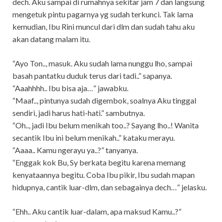
dech. Aku sampai di rumahnya sekitar jam 7 dan langsung
mengetuk pintu pagarnya yg sudah terkunci. Tak lama
kemudian, Ibu Rini muncul dari dlm dan sudah tahu aku
akan datang malam itu.
“Ayo Ton.., masuk. Aku sudah lama nunggu lho, sampai
basah pantatku duduk terus dari tadi..” sapanya.
“Aaahhhh.. Ibu bisa aja…” jawabku.
“Maaf.., pintunya sudah digembok, soalnya Aku tinggal
sendiri, jadi harus hati-hati.” sambutnya.
“Oh.., jadi Ibu belum menikah too..? Sayang lho..! Wanita
secantik Ibu ini belum menikah..” kataku merayu.
“Aaaa.. Kamu ngerayu ya..?” tanyanya.
“Enggak kok Bu, Sy berkata begitu karena memang
kenyataannya begitu. Coba Ibu pikir, Ibu sudah mapan
hidupnya, cantik luar-dlm, dan sebagainya dech…” jelasku.
“Ehh.. Aku cantik luar-dalam, apa maksud Kamu..?”