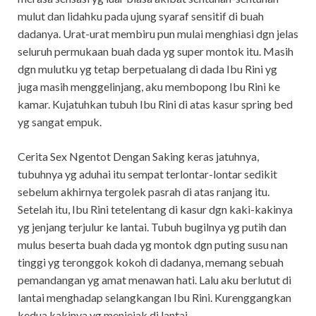
mulut dan lidahku pada ujung syaraf sensitif di buah
dadanya. Urat-urat membiru pun mulai menghiasi dgn jelas
seluruh permukaan buah dada yg super montok itu. Masih
dgn mulutku yg tetap berpetualang di dada Ibu Rini yg
juga masih menggelinjang, aku membopong Ibu Rini ke
kamar. Kujatuhkan tubuh Ibu Rini di atas kasur spring bed
yg sangat empuk.
Cerita Sex Ngentot Dengan Saking keras jatuhnya,
tubuhnya yg aduhai itu sempat terlontar-lontar sedikit
sebelum akhirnya tergolek pasrah di atas ranjang itu.
Setelah itu, Ibu Rini tetelentang di kasur dgn kaki-kakinya
yg jenjang terjulur ke lantai. Tubuh bugilnya yg putih dan
mulus beserta buah dada yg montok dgn puting susu nan
tinggi yg teronggok kokoh di dadanya, memang sebuah
pemandangan yg amat menawan hati. Lalu aku berlutut di
lantai menghadap selangkangan Ibu Rini. Kurenggangkan
kedua kakinya yg menjejak di lantai.