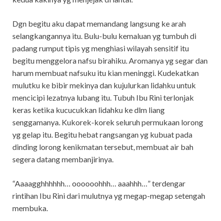
Dgn begitu aku dapat memandang langsung ke arah
selangkangannya itu. Bulu-bulu kemaluan yg tumbuh di
padang rumput tipis yg menghiasi wilayah sensitif itu
begitu menggelora nafsu birahiku. Aromanya yg segar dan
harum membuat nafsuku itu kian meninggi. Kudekatkan
mulutku ke bibir mekinya dan kujulurkan lidahku untuk
mencicipi lezatnya lubang itu. Tubuh Ibu Rini terlonjak
keras ketika kucucukkan lidahku ke dlm liang
senggamanya. Kukorek-korek seluruh permukaan lorong
yg gelap itu. Begitu hebat rangsangan yg kubuat pada
dinding lorong kenikmatan tersebut, membuat air bah
segera datang membanjirinya.
“Aaaagghhhhhh… oooooohhh… aaahhh…” terdengar
rintihan Ibu Rini dari mulutnya yg megap-megap setengah
membuka.