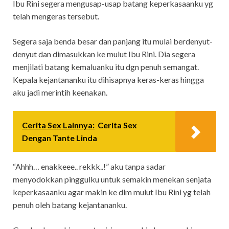
Ibu Rini segera mengusap-usap batang keperkasaanku yg
telah mengeras tersebut.
Segera saja benda besar dan panjang itu mulai berdenyut-
denyut dan dimasukkan ke mulut Ibu Rini. Dia segera
menjilati batang kemaluanku itu dgn penuh semangat.
Kepala kejantananku itu dihisapnya keras-keras hingga
aku jadi merintih keenakan.
Cerita Sex Lainnya:
Cerita Sex
Dengan Tante Linda
“Ahhh… enakkeee.. rekkk..!” aku tanpa sadar
menyodokkan pinggulku untuk semakin menekan senjata
keperkasaanku agar makin ke dlm mulut Ibu Rini yg telah
penuh oleh batang kejantananku.