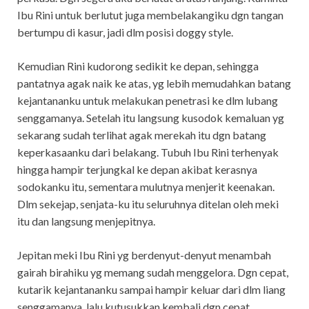
Ibu Rini untuk berlutut juga membelakangiku dgn tangan
bertumpu di kasur, jadi dlm posisi doggy style.
Kemudian Rini kudorong sedikit ke depan, sehingga
pantatnya agak naik ke atas, yg lebih memudahkan batang
kejantananku untuk melakukan penetrasi ke dlm lubang
senggamanya. Setelah itu langsung kusodok kemaluan yg
sekarang sudah terlihat agak merekah itu dgn batang
keperkasaanku dari belakang. Tubuh Ibu Rini terhenyak
hingga hampir terjungkal ke depan akibat kerasnya
sodokanku itu, sementara mulutnya menjerit keenakan.
Dlm sekejap, senjata-ku itu seluruhnya ditelan oleh meki
itu dan langsung menjepitnya.
Jepitan meki Ibu Rini yg berdenyut-denyut menambah
gairah birahiku yg memang sudah menggelora. Dgn cepat,
kutarik kejantananku sampai hampir keluar dari dlm liang
senggamanya, lalu kutusukkan kembali dgn cepat.