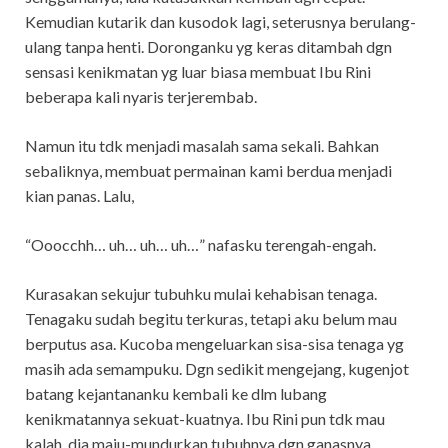
Kemudian kutarik dan kusodok lagi, seterusnya berulang-
ulang tanpa henti. Doronganku yg keras ditambah dgn
sensasi kenikmatan yg luar biasa membuat Ibu Rini
beberapa kali nyaris terjerembab.
Namun itu tdk menjadi masalah sama sekali. Bahkan
sebaliknya, membuat permainan kami berdua menjadi
kian panas. Lalu,
“Ooocchh… uh… uh… uh…” nafasku terengah-engah.
Kurasakan sekujur tubuhku mulai kehabisan tenaga.
Tenagaku sudah begitu terkuras, tetapi aku belum mau
berputus asa. Kucoba mengeluarkan sisa-sisa tenaga yg
masih ada semampuku. Dgn sedikit mengejang, kugenjot
batang kejantananku kembali ke dlm lubang
kenikmatannya sekuat-kuatnya. Ibu Rini pun tdk mau
kalah, dia maju-mundurkan tubuhnya dgn ganasnya.