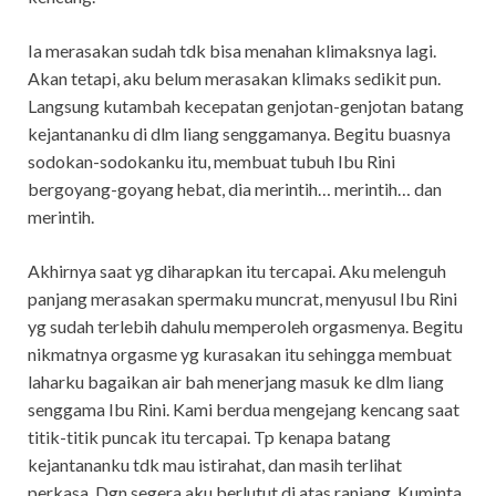
Ia merasakan sudah tdk bisa menahan klimaksnya lagi.
Akan tetapi, aku belum merasakan klimaks sedikit pun.
Langsung kutambah kecepatan genjotan-genjotan batang
kejantananku di dlm liang senggamanya. Begitu buasnya
sodokan-sodokanku itu, membuat tubuh Ibu Rini
bergoyang-goyang hebat, dia merintih… merintih… dan
merintih.
Akhirnya saat yg diharapkan itu tercapai. Aku melenguh
panjang merasakan spermaku muncrat, menyusul Ibu Rini
yg sudah terlebih dahulu memperoleh orgasmenya. Begitu
nikmatnya orgasme yg kurasakan itu sehingga membuat
laharku bagaikan air bah menerjang masuk ke dlm liang
senggama Ibu Rini. Kami berdua mengejang kencang saat
titik-titik puncak itu tercapai. Tp kenapa batang
kejantananku tdk mau istirahat, dan masih terlihat
perkasa. Dgn segera aku berlutut di atas ranjang. Kuminta