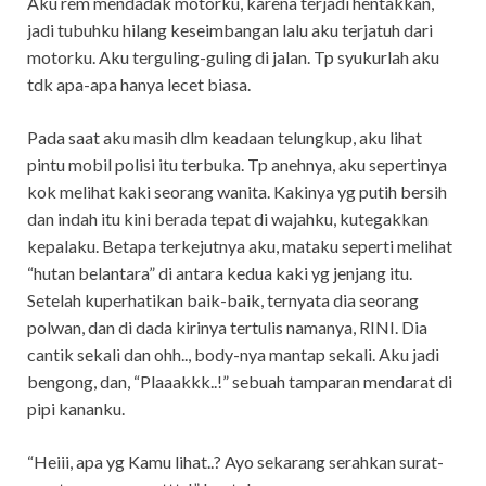
Aku rem mendadak motorku, karena terjadi hentakkan,
jadi tubuhku hilang keseimbangan lalu aku terjatuh dari
motorku. Aku terguling-guling di jalan. Tp syukurlah aku
tdk apa-apa hanya lecet biasa.
Pada saat aku masih dlm keadaan telungkup, aku lihat
pintu mobil polisi itu terbuka. Tp anehnya, aku sepertinya
kok melihat kaki seorang wanita. Kakinya yg putih bersih
dan indah itu kini berada tepat di wajahku, kutegakkan
kepalaku. Betapa terkejutnya aku, mataku seperti melihat
“hutan belantara” di antara kedua kaki yg jenjang itu.
Setelah kuperhatikan baik-baik, ternyata dia seorang
polwan, dan di dada kirinya tertulis namanya, RINI. Dia
cantik sekali dan ohh.., body-nya mantap sekali. Aku jadi
bengong, dan, “Plaaakkk..!” sebuah tamparan mendarat di
pipi kananku.
“Heiii, apa yg Kamu lihat..? Ayo sekarang serahkan surat-