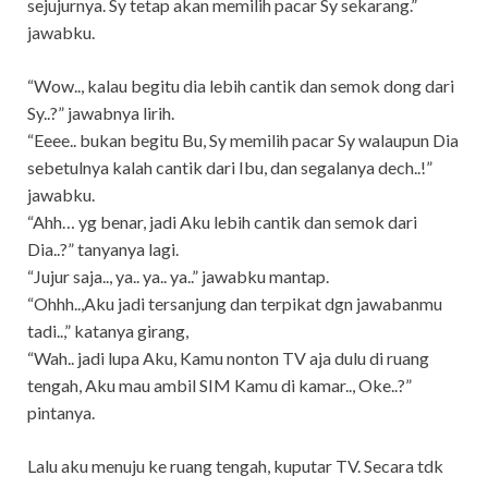
sejujurnya. Sy tetap akan memilih pacar Sy sekarang.”
jawabku.
“Wow.., kalau begitu dia lebih cantik dan semok dong dari
Sy..?” jawabnya lirih.
“Eeee.. bukan begitu Bu, Sy memilih pacar Sy walaupun Dia
sebetulnya kalah cantik dari Ibu, dan segalanya dech..!”
jawabku.
“Ahh… yg benar, jadi Aku lebih cantik dan semok dari
Dia..?” tanyanya lagi.
“Jujur saja.., ya.. ya.. ya..” jawabku mantap.
“Ohhh..,Aku jadi tersanjung dan terpikat dgn jawabanmu
tadi..,” katanya girang,
“Wah.. jadi lupa Aku, Kamu nonton TV aja dulu di ruang
tengah, Aku mau ambil SIM Kamu di kamar.., Oke..?”
pintanya.
Lalu aku menuju ke ruang tengah, kuputar TV. Secara tdk