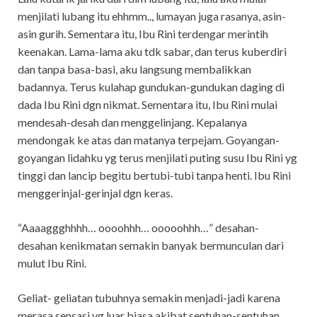
menjilati lubang itu ehhmm.., lumayan juga rasanya, asin-
asin gurih. Sementara itu, Ibu Rini terdengar merintih
keenakan. Lama-lama aku tdk sabar, dan terus kuberdiri
dan tanpa basa-basi, aku langsung membalikkan
badannya. Terus kulahap gundukan-gundukan daging di
dada Ibu Rini dgn nikmat. Sementara itu, Ibu Rini mulai
mendesah-desah dan menggelinjang. Kepalanya
mendongak ke atas dan matanya terpejam. Goyangan-
goyangan lidahku yg terus menjilati puting susu Ibu Rini yg
tinggi dan lancip begitu bertubi-tubi tanpa henti. Ibu Rini
menggerinjal-gerinjal dgn keras.
“Aaaaggghhhh… oooohhh… ooooohhh…” desahan-
desahan kenikmatan semakin banyak bermunculan dari
mulut Ibu Rini.
Geliat- geliatan tubuhnya semakin menjadi-jadi karena
merasa sensasi yg luar biasa akibat sentuhan-sentuhan