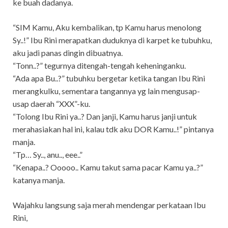
ke buah dadanya.
“SIM Kamu, Aku kembalikan, tp Kamu harus menolong
Sy..!” Ibu Rini merapatkan duduknya di karpet ke tubuhku,
aku jadi panas dingin dibuatnya.
“Tonn..?” tegurnya ditengah-tengah keheninganku.
“Ada apa Bu..?” tubuhku bergetar ketika tangan Ibu Rini
merangkulku, sementara tangannya yg lain mengusap-
usap daerah “XXX”-ku.
“Tolong Ibu Rini ya..? Dan janji, Kamu harus janji untuk
merahasiakan hal ini, kalau tdk aku DOR Kamu..!” pintanya
manja.
“Tp… Sy.., anu.., eee..”
“Kenapa..? Ooooo.. Kamu takut sama pacar Kamu ya..?”
katanya manja.
Wajahku langsung saja merah mendengar perkataan Ibu
Rini,