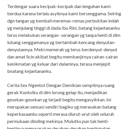
Terdengar suara kecipak-kecipak dan lenguhan kami
berdua karena terlalu asyiknya kami bersenggama. Seiring
dgn tangan yg kembali meremas-remas perbukitan indah
yg menjulang tinggi di dada Ibu Rini, batang kejantananku
terus melakukan serangan- serangan yg tanpa henti di dlm
lubang senggamanya yg bertambah kencang denyutan-
denyutannya. Meki memerah yg terus berdenyut-denyut
dan amat licin akibat begitu membanjirnya cairan-cairan
kenikmatan yg keluar dari dalamnya, terasa menjepit
bnatang kejantananku.
Cerita Sex Ngentot Dengan Demikian sempitnya ruang
gerak Kontolku di dlm lorong gelap itu, menjadikan
gesekan-gesekan yg terjadi begitu mengasyikkan. Ini
merupakan sensasi sendiri bagiku yg merasakan batang
keperkasaanku seperti merasa diurut-urut oleh seluruh
permukaan dinding mekinya. Mulutku pun tak henti-
hentinya menyuarakan desahan-desahan kenikmatan