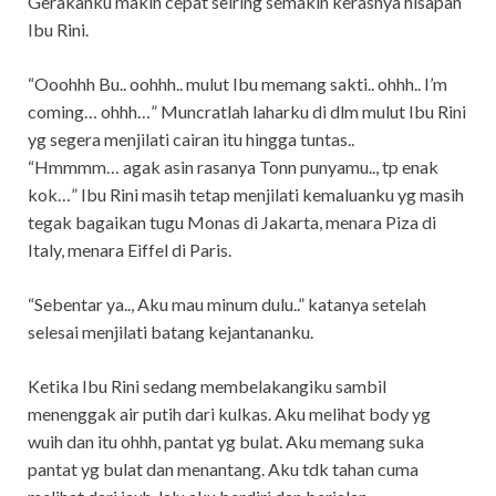
Gerakanku makin cepat seiring semakin kerasnya hisapan
Ibu Rini.
“Ooohhh Bu.. oohhh.. mulut Ibu memang sakti.. ohhh.. I’m
coming… ohhh…” Muncratlah laharku di dlm mulut Ibu Rini
yg segera menjilati cairan itu hingga tuntas..
“Hmmmm… agak asin rasanya Tonn punyamu.., tp enak
kok…” Ibu Rini masih tetap menjilati kemaluanku yg masih
tegak bagaikan tugu Monas di Jakarta, menara Piza di
Italy, menara Eiffel di Paris.
“Sebentar ya.., Aku mau minum dulu..” katanya setelah
selesai menjilati batang kejantananku.
Ketika Ibu Rini sedang membelakangiku sambil
menenggak air putih dari kulkas. Aku melihat body yg
wuih dan itu ohhh, pantat yg bulat. Aku memang suka
pantat yg bulat dan menantang. Aku tdk tahan cuma