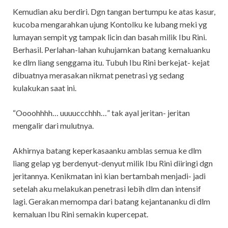
Kemudian aku berdiri. Dgn tangan bertumpu ke atas kasur,
kucoba mengarahkan ujung Kontolku ke lubang meki yg
lumayan sempit yg tampak licin dan basah milik Ibu Rini.
Berhasil. Perlahan-lahan kuhujamkan batang kemaluanku
ke dlm liang senggama itu. Tubuh Ibu Rini berkejat- kejat
dibuatnya merasakan nikmat penetrasi yg sedang
kulakukan saat ini.
“Oooohhhh… uuuuccchhh…” tak ayal jeritan- jeritan
mengalir dari mulutnya.
Akhirnya batang keperkasaanku amblas semua ke dlm
liang gelap yg berdenyut-denyut milik Ibu Rini diiringi dgn
jeritannya. Kenikmatan ini kian bertambah menjadi- jadi
setelah aku melakukan penetrasi lebih dlm dan intensif
lagi. Gerakan memompa dari batang kejantananku di dlm
kemaluan Ibu Rini semakin kupercepat.