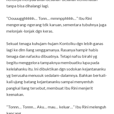
tanpa bisa dihalangi lagi.
“Oouuugghhhhh… Tonn… mmmpphhhh…” Ibu Rini
mengerang-ngerang tdk karuan, sementara tubuhnya juga
melonjak-lonjak dgn keras.
Sekuat tenaga kuhujam-hujam Kontolku dgn lebih ganas
lagi ke dlm liang senggamanya. Rasanya hampir habis
tenaga dan nafasku dibuatnya. Tetapi nafsu birahi yg
begitu menggelora tampaknya membuatku lupa pada
kelelahanku itu. Ini dibuktikan dgn sodokan kejantananku
yg berusaha menusuk sedalam-dalamnya. Bahkan berkali-
kali ujung batang kejantananku sampai menyentuh
pangkal liang tersebut, membuat Ibu Rini menjerit
keenakan.
“Tonnn… Tonnn… Aku… mau… keluar…” Ibu Rini melenguh
kencang.