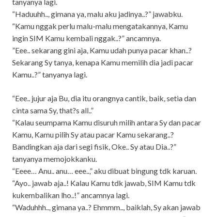
tanyanya lagi.
“Haduuhh.., gimana ya, malu aku jadinya..?” jawabku.
“Kamu nggak perlu malu-malu mengatakannya, Kamu
ingin SIM Kamu kembali nggak..?” ancamnya.
”Eee.. sekarang gini aja, Kamu udah punya pacar khan..?
Sekarang Sy tanya, kenapa Kamu memilih dia jadi pacar
Kamu..?” tanyanya lagi.
“Eee.. jujur aja Bu, dia itu orangnya cantik, baik, setia dan
cinta sama Sy, that?s all..”
“Kalau seumpama Kamu disuruh milih antara Sy dan pacar
Kamu, Kamu pilih Sy atau pacar Kamu sekarang..?
Bandingkan aja dari segi fisik, Oke.. Sy atau Dia..?”
tanyanya memojokkanku.
“Eeee… Anu.. anu… eee..,” aku dibuat bingung tdk karuan.
“Ayo.. jawab aja..! Kalau Kamu tdk jawab, SIM Kamu tdk
kukembalikan lho..!” ancamnya lagi.
“Waduhhh.., gimana ya..? Ehmmm.., baiklah, Sy akan jawab