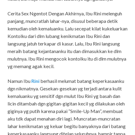
Cerita Sex Ngentot Dengan Akhirnya, Ibu Rini melenguh
panjang, muncratlah lahar-nya, disusul beberapa detik
kemudian oleh kemaluanku. Lalu secepat kilat kukeluarkan
Kontolku dari dlm lubang kenikmatan Ibu Rini dan
langsung jatuh terkapar di kasur. Lalu, Ibu Rini langsung
meraih batang kejantananku itu dan dimasukkan ke dlm
mulutnya. Ibu Rini mengocok kontolku itu di dlm mulutnya
yg memang agak kecil.
Namun Ibu
Rini
berhasil melumat batang keperkasaanku
dgn nikmatnya. Gesekan-gesekan yg terjadi antara kulit
kemaluanku yg sensitif dgn mulut Ibu Rini yg basah dan
licin ditambah dgn gigitan-gigitan kecil yg dilakukan oleh
giginya yg putih karena pakai “Smile-Up Man”, membuat
aku tdk dapat menahan diri lagi. Muncratan-muncratan
lahar kenikmatan yg keluar begitu banyaknya dari batang
keperkasaanku langsung ditelan seluruhnya, hampir tanpa