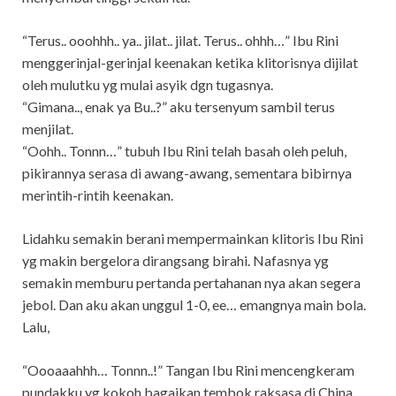
“Terus.. ooohhh.. ya.. jilat.. jilat. Terus.. ohhh…” Ibu Rini
menggerinjal-gerinjal keenakan ketika klitorisnya dijilat
oleh mulutku yg mulai asyik dgn tugasnya.
“Gimana.., enak ya Bu..?” aku tersenyum sambil terus
menjilat.
“Oohh.. Tonnn…” tubuh Ibu Rini telah basah oleh peluh,
pikirannya serasa di awang-awang, sementara bibirnya
merintih-rintih keenakan.
Lidahku semakin berani mempermainkan klitoris Ibu Rini
yg makin bergelora dirangsang birahi. Nafasnya yg
semakin memburu pertanda pertahanan nya akan segera
jebol. Dan aku akan unggul 1-0, ee… emangnya main bola.
Lalu,
“Oooaaahhh… Tonnn..!” Tangan Ibu Rini mencengkeram
pundakku yg kokoh bagaikan tembok raksasa di China,