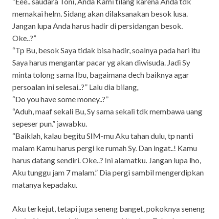
“Eee.. saudara Toni, Anda Kami tilang karena Anda tdk
memakai helm. Sidang akan dilaksanakan besok lusa.
Jangan lupa Anda harus hadir di persidangan besok.
Oke..?”
“Tp Bu, besok Saya tidak bisa hadir, soalnya pada hari itu
Saya harus mengantar pacar yg akan diwisuda. Jadi Sy
minta tolong sama Ibu, bagaimana dech baiknya agar
persoalan ini selesai..?” Lalu dia bilang,
“Do you have some money..?”
“Aduh, maaf sekali Bu, Sy sama sekali tdk membawa uang
sepeser pun.” jawabku.
“Baiklah, kalau begitu SIM-mu Aku tahan dulu, tp nanti
malam Kamu harus pergi ke rumah Sy. Dan ingat..! Kamu
harus datang sendiri. Oke..? Ini alamatku. Jangan lupa lho,
Aku tunggu jam 7 malam.” Dia pergi sambil mengerdipkan
matanya kepadaku.
Aku terkejut, tetapi juga seneng banget, pokoknya seneng