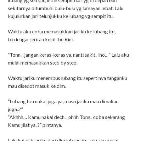
lubang yg sempit, lebih sempit dari yg di depan dan
sekitarnya ditumbuhi bulu-bulu yg lumayan lebat. Lalu
kujulurkan jari telunjukku ke lubang yg sempit itu.
Waktu aku coba memasukkan jariku ke lubang itu,
terdengar jeritan kecil Ibu Rini.
“Tonn.., jangan keras-keras ya, nanti sakit.. lho…” Lalu aku
mulai memasukkan step by step.
Waktu jariku menembus lubang itu sepertinya tanganku
mau disedot masuk ke dlm.
“Lubang Ibu nakal juga ya, masa jariku mau dimakan
juga..?”
“Akhhh… Kamu nakal dech.., ohhh Tonn.. coba sekarang
Kamu jilat ya..?” pintanya.
Lalu kutarik jariku dari dlm lubang itu, lalu aku mulai