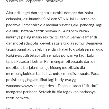
suratmu mu cepaattt..!” bentaknya.
Aku jadi kaget dan segera kuambil dompet dari saku
celanaku, lalu kuambil SIM dan STNK, lalu kuserahkan
padanya. Sementara dia melihat suratku, aku pandangi lagi
dia ohh.., betapa cantik polwan ini. Aku perkirakan
umurnya paling masih sekitar 25 tahun. Samar-samar di
dlm mobil ada polisi cewek satu lagi, dia seumur denganya
tetapi pangkatnya lebih rendah, kalau tdk salah sersan dua.
Kakinya putih tetapi tdk semulus polwan yg tadi. Lalu
tanpa kusadari, Letnan Rini mengambil sesuatu dari dlm
mobil, dia berjalan menuju hidung mobil, lalu dia
membungkukkan badannya untuk menulis sesuatu. Pada
posisi nungging, aku lihat lagi body-nya yg
waaaooowwww selangit deh… Tanpa kusadari, “tititku”
mengeras perlahan. Setelah itu dia tegakkan badannya,
terus berkata,