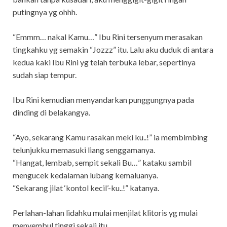
putingnya yg ohhh.
“Emmm… nakal Kamu…” Ibu Rini tersenyum merasakan
tingkahku yg semakin “Jozzz” itu. Lalu aku duduk di antara
kedua kaki Ibu Rini yg telah terbuka lebar, sepertinya
sudah siap tempur.
Ibu Rini kemudian menyandarkan punggungnya pada
dinding di belakangya.
“Ayo, sekarang Kamu rasakan meki ku..!” ia membimbing
telunjukku memasuki liang senggamanya.
“Hangat, lembab, sempit sekali Bu…” kataku sambil
mengucek kedalaman lubang kemaluanya.
“Sekarang jilat ‘kontol kecil’-ku..!” katanya.
Perlahan-lahan lidahku mulai menjilat klitoris yg mulai
menyembul tinggi sekali itu.