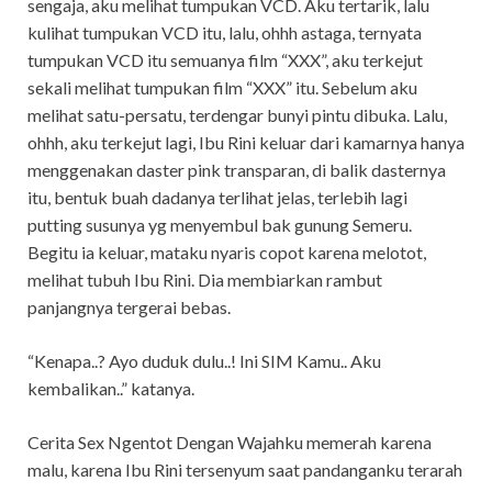
sengaja, aku melihat tumpukan VCD. Aku tertarik, lalu
kulihat tumpukan VCD itu, lalu, ohhh astaga, ternyata
tumpukan VCD itu semuanya film “XXX”, aku terkejut
sekali melihat tumpukan film “XXX” itu. Sebelum aku
melihat satu-persatu, terdengar bunyi pintu dibuka. Lalu,
ohhh, aku terkejut lagi, Ibu Rini keluar dari kamarnya hanya
menggenakan daster pink transparan, di balik dasternya
itu, bentuk buah dadanya terlihat jelas, terlebih lagi
putting susunya yg menyembul bak gunung Semeru.
Begitu ia keluar, mataku nyaris copot karena melotot,
melihat tubuh Ibu Rini. Dia membiarkan rambut
panjangnya tergerai bebas.
“Kenapa..? Ayo duduk dulu..! Ini SIM Kamu.. Aku
kembalikan..” katanya.
Cerita Sex Ngentot Dengan Wajahku memerah karena
malu, karena Ibu Rini tersenyum saat pandanganku terarah