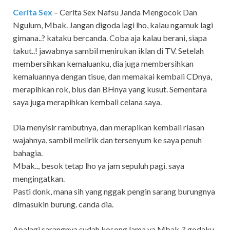
Cerita Sex
– Cerita Sex Nafsu Janda Mengocok Dan
Ngulum,
Mbak. Jangan digoda lagi lho, kalau ngamuk lagi
gimana..? kataku bercanda.
Coba aja kalau berani, siapa
takut..! jawabnya sambil menirukan iklan di TV.
Setelah
membersihkan kemaluanku, dia juga membersihkan
kemaluannya dengan tisue, dan memakai kembali CDnya,
merapihkan rok, blus dan BHnya yang kusut. Sementara
saya juga merapihkan kembali celana saya.
Dia menyisir rambutnya, dan merapikan kembali riasan
wajahnya, sambil melirik dan tersenyum ke saya penuh
bahagia.
Mbak.., besok tetap lho ya jam sepuluh pagi. saya
mengingatkan.
Pasti donk, mana sih yang nggak pengin sarang burungnya
dimasukin burung. canda dia.
Apalagi sarangnya sudah kosong lama ya Mbak..? godaku.