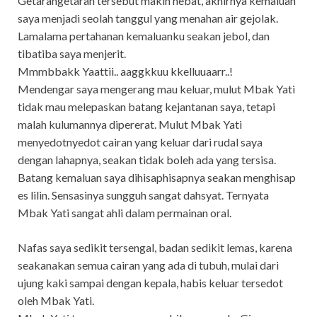
Getarangetaran tersebut makin hebat, akhirnya kemaluan
saya menjadi seolah tanggul yang menahan air gejolak.
Lamalama pertahanan kemaluanku seakan jebol, dan
tibatiba saya menjerit.
Mmmbbakk Yaattii.. aaggkkuu kkelluuaarr..!
Mendengar saya mengerang mau keluar, mulut Mbak Yati
tidak mau melepaskan batang kejantanan saya, tetapi
malah kulumannya dipererat. Mulut Mbak Yati
menyedotnyedot cairan yang keluar dari rudal saya
dengan lahapnya, seakan tidak boleh ada yang tersisa.
Batang kemaluan saya dihisaphisapnya seakan menghisap
es lilin. Sensasinya sungguh sangat dahsyat. Ternyata
Mbak Yati sangat ahli dalam permainan oral.
Nafas saya sedikit tersengal, badan sedikit lemas, karena
seakanakan semua cairan yang ada di tubuh, mulai dari
ujung kaki sampai dengan kepala, habis keluar tersedot
oleh Mbak Yati.