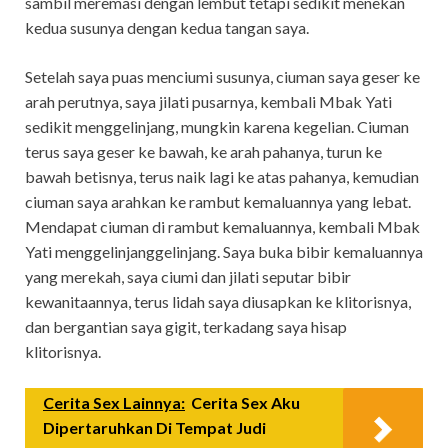
sambil meremasi dengan lembut tetapi sedikit menekan
kedua susunya dengan kedua tangan saya.
Setelah saya puas menciumi susunya, ciuman saya geser ke
arah perutnya, saya jilati pusarnya, kembali Mbak Yati
sedikit menggelinjang, mungkin karena kegelian. Ciuman
terus saya geser ke bawah, ke arah pahanya, turun ke
bawah betisnya, terus naik lagi ke atas pahanya, kemudian
ciuman saya arahkan ke rambut kemaluannya yang lebat.
Mendapat ciuman di rambut kemaluannya, kembali Mbak
Yati menggelinjanggelinjang. Saya buka bibir kemaluannya
yang merekah, saya ciumi dan jilati seputar bibir
kewanitaannya, terus lidah saya diusapkan ke klitorisnya,
dan bergantian saya gigit, terkadang saya hisap
klitorisnya.
Cerita Sex Lainnya:
Cerita Sex Aku
Dipertaruhkan Di Tempat Judi