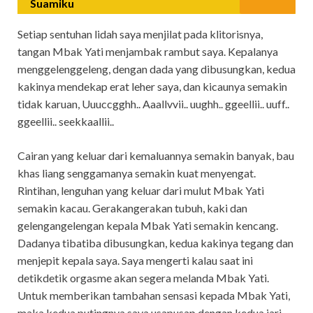
Suamiku
Setiap sentuhan lidah saya menjilat pada klitorisnya,
tangan Mbak Yati menjambak rambut saya. Kepalanya
menggelenggeleng, dengan dada yang dibusungkan, kedua
kakinya mendekap erat leher saya, dan kicaunya semakin
tidak karuan, Uuuccgghh.. Aaallvvii.. uughh.. ggeellii.. uuff..
ggeellii.. seekkaallii..
Cairan yang keluar dari kemaluannya semakin banyak, bau
khas liang senggamanya semakin kuat menyengat.
Rintihan, lenguhan yang keluar dari mulut Mbak Yati
semakin kacau. Gerakangerakan tubuh, kaki dan
gelengangelengan kepala Mbak Yati semakin kencang.
Dadanya tibatiba dibusungkan, kedua kakinya tegang dan
menjepit kepala saya. Saya mengerti kalau saat ini
detikdetik orgasme akan segera melanda Mbak Yati.
Untuk memberikan tambahan sensasi kepada Mbak Yati,
maka kedua putingnya saya usapusap dengan kedua jari