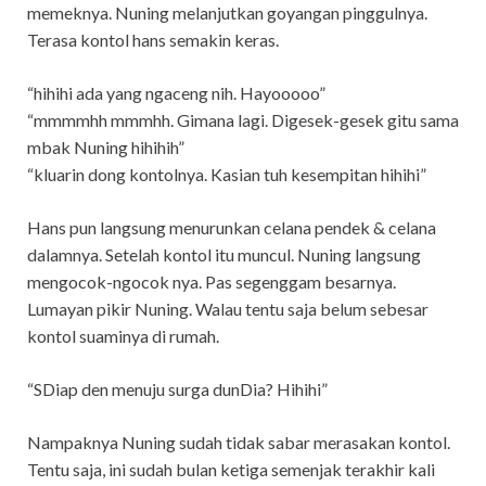
memeknya. Nuning melanjutkan goyangan pinggulnya.
Terasa kontol hans semakin keras.
“hihihi ada yang ngaceng nih. Hayooooo”
“mmmmhh mmmhh. Gimana lagi. Digesek-gesek gitu sama
mbak Nuning hihihih”
“kluarin dong kontolnya. Kasian tuh kesempitan hihihi”
Hans pun langsung menurunkan celana pendek & celana
dalamnya. Setelah kontol itu muncul. Nuning langsung
mengocok-ngocok nya. Pas segenggam besarnya.
Lumayan pikir Nuning. Walau tentu saja belum sebesar
kontol suaminya di rumah.
“SDiap den menuju surga dunDia? Hihihi”
Nampaknya Nuning sudah tidak sabar merasakan kontol.
Tentu saja, ini sudah bulan ketiga semenjak terakhir kali