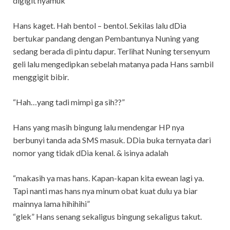
digigit nyamuk”
Hans kaget. Hah bentol – bentol. Sekilas lalu dDia
bertukar pandang dengan Pembantunya Nuning yang
sedang berada di pintu dapur. Terlihat Nuning tersenyum
geli lalu mengedipkan sebelah matanya pada Hans sambil
menggigit bibir.
“Hah…yang tadi mimpi ga sih??”
Hans yang masih bingung lalu mendengar HP nya
berbunyi tanda ada SMS masuk. DDia buka ternyata dari
nomor yang tidak dDia kenal. & isinya adalah
“makasih ya mas hans. Kapan-kapan kita ewean lagi ya.
Tapi nanti mas hans nya minum obat kuat dulu ya biar
mainnya lama hihihihi”
“glek” Hans senang sekaligus bingung sekaligus takut.