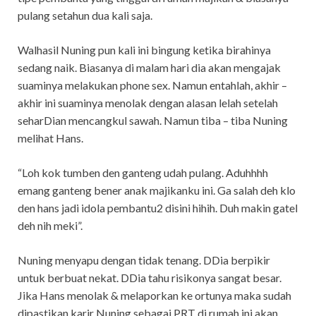
pulang setahun dua kali saja.
Walhasil Nuning pun kali ini bingung ketika birahinya
sedang naik. Biasanya di malam hari dia akan mengajak
suaminya melakukan phone sex. Namun entahlah, akhir –
akhir ini suaminya menolak dengan alasan lelah setelah
seharDian mencangkul sawah. Namun tiba – tiba Nuning
melihat Hans.
“Loh kok tumben den ganteng udah pulang. Aduhhhh
emang ganteng bener anak majikanku ini. Ga salah deh klo
den hans jadi idola pembantu2 disini hihih. Duh makin gatel
deh nih meki”.
Nuning menyapu dengan tidak tenang. DDia berpikir
untuk berbuat nekat. DDia tahu risikonya sangat besar.
Jika Hans menolak & melaporkan ke ortunya maka sudah
dipastikan karir Nuning sebagai PRT di rumah ini akan