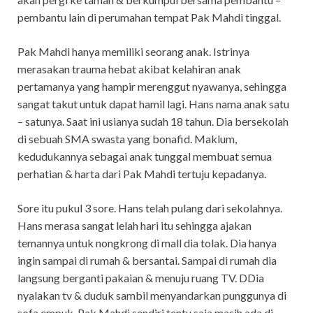
pembantu lain di perumahan tempat Pak Mahdi tinggal.
Pak Mahdi hanya memiliki seorang anak. Istrinya
merasakan trauma hebat akibat kelahiran anak
pertamanya yang hampir merenggut nyawanya, sehingga
sangat takut untuk dapat hamil lagi. Hans nama anak satu
– satunya. Saat ini usianya sudah 18 tahun. Dia bersekolah
di sebuah SMA swasta yang bonafid. Maklum,
kedudukannya sebagai anak tunggal membuat semua
perhatian & harta dari Pak Mahdi tertuju kepadanya.
Sore itu pukul 3 sore. Hans telah pulang dari sekolahnya.
Hans merasa sangat lelah hari itu sehingga ajakan
temannya untuk nongkrong di mall dia tolak. Dia hanya
ingin sampai di rumah & bersantai. Sampai di rumah dia
langsung berganti pakaian & menuju ruang TV. DDia
nyalakan tv & duduk sambil menyandarkan punggunya di
sofa empuk. Pak Mahdi sendiri tentu saja masih ada di