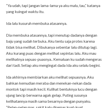
“Ya udah, tapi jangan lama-lama ya aku malu, tau,” katanya
yang kuingat waktu itu.
Ida lalu kusuruh membuka atasannya.
Dia membuka atasannya, tapi menutup dadanya dengan
baju yang sudah terbuka. Aku tentu saja protes karena
tidak bisa melihat. Dibukanya sebentar lalu ditutup lagi.
Aku kurang puas dengan melihat sepintas lalu. Aku mau
melihatnya sepuas-puasnya.. Kemaluan ku sudah mengeras
dari tadi. Setiap aku mengingat dada Ida aku selalu begini.
Ida akhirnya membiarkan aku melihat sepuasnya. Aku
bahkan kemudian meraba dan menekan-nekan dada
montok tapi masih kecil. Kulihat bentuknya lucu dengan
ujung lancip berwarna agak gelap. Puting susunya
kelihatannya masih sama besarnya dengan punyaku.
“Pelan-pelan mas, sakit kalu diremas kuat-kuat.