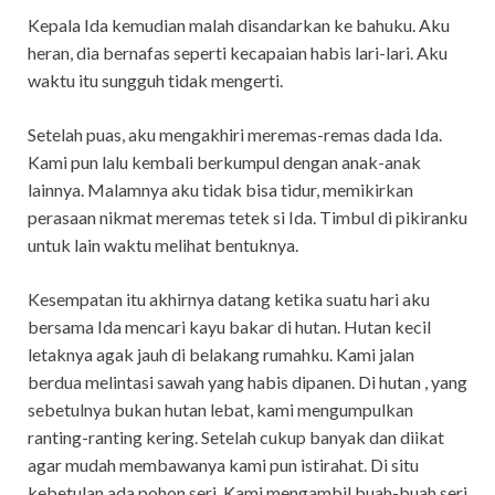
Kepala Ida kemudian malah disandarkan ke bahuku. Aku
heran, dia bernafas seperti kecapaian habis lari-lari. Aku
waktu itu sungguh tidak mengerti.
Setelah puas, aku mengakhiri meremas-remas dada Ida.
Kami pun lalu kembali berkumpul dengan anak-anak
lainnya. Malamnya aku tidak bisa tidur, memikirkan
perasaan nikmat meremas tetek si Ida. Timbul di pikiranku
untuk lain waktu melihat bentuknya.
Kesempatan itu akhirnya datang ketika suatu hari aku
bersama Ida mencari kayu bakar di hutan. Hutan kecil
letaknya agak jauh di belakang rumahku. Kami jalan
berdua melintasi sawah yang habis dipanen. Di hutan , yang
sebetulnya bukan hutan lebat, kami mengumpulkan
ranting-ranting kering. Setelah cukup banyak dan diikat
agar mudah membawanya kami pun istirahat. Di situ
kebetulan ada pohon seri. Kami mengambil buah-buah seri