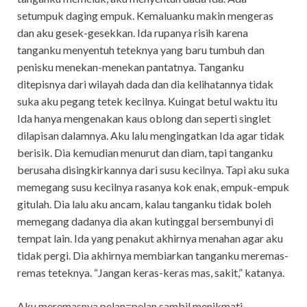
setumpuk daging empuk. Kemaluanku makin mengeras
dan aku gesek-gesekkan. Ida rupanya risih karena
tanganku menyentuh teteknya yang baru tumbuh dan
penisku menekan-menekan pantatnya. Tanganku
ditepisnya dari wilayah dada dan dia kelihatannya tidak
suka aku pegang tetek kecilnya. Kuingat betul waktu itu
Ida hanya mengenakan kaus oblong dan seperti singlet
dilapisan dalamnya. Aku lalu mengingatkan Ida agar tidak
berisik. Dia kemudian menurut dan diam, tapi tanganku
berusaha disingkirkannya dari susu kecilnya. Tapi aku suka
memegang susu kecilnya rasanya kok enak, empuk-empuk
gitulah. Dia lalu aku ancam, kalau tanganku tidak boleh
memegang dadanya dia akan kutinggal bersembunyi di
tempat lain. Ida yang penakut akhirnya menahan agar aku
tidak pergi. Dia akhirnya membiarkan tanganku meremas-
remas teteknya. “Jangan keras-keras mas, sakit,” katanya.
Aku meremasnya pelan=pelan sambil menikmati