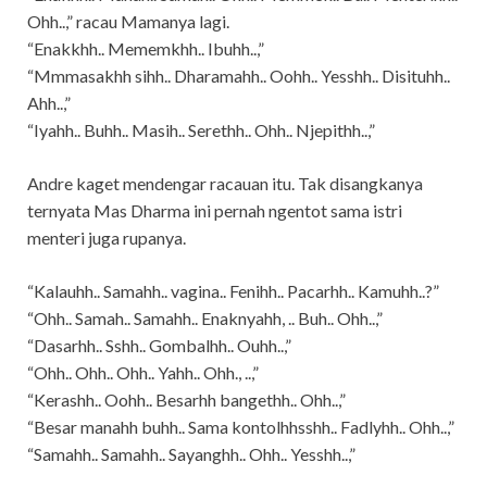
Ohh..,” racau Mamanya lagi.
“Enakkhh.. Mememkhh.. Ibuhh..,”
“Mmmasakhh sihh.. Dharamahh.. Oohh.. Yesshh.. Disituhh..
Ahh..,”
“Iyahh.. Buhh.. Masih.. Serethh.. Ohh.. Njepithh..,”
Andre kaget mendengar racauan itu. Tak disangkanya
ternyata Mas Dharma ini pernah ngentot sama istri
menteri juga rupanya.
“Kalauhh.. Samahh.. vagina.. Fenihh.. Pacarhh.. Kamuhh..?”
“Ohh.. Samah.. Samahh.. Enaknyahh, .. Buh.. Ohh..,”
“Dasarhh.. Sshh.. Gombalhh.. Ouhh..,”
“Ohh.. Ohh.. Ohh.. Yahh.. Ohh., ..,”
“Kerashh.. Oohh.. Besarhh bangethh.. Ohh..,”
“Besar manahh buhh.. Sama kontolhhsshh.. Fadlyhh.. Ohh..,”
“Samahh.. Samahh.. Sayanghh.. Ohh.. Yesshh..,”