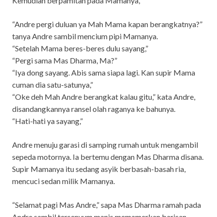
Kemudian berpamitan pada Mamanya,
“Andre pergi duluan ya Mah Mama kapan berangkatnya?”
tanya Andre sambil mencium pipi Mamanya.
“Setelah Mama beres-beres dulu sayang,”
“Pergi sama Mas Dharma, Ma?”
“Iya dong sayang. Abis sama siapa lagi. Kan supir Mama
cuman dia satu-satunya,”
“Oke deh Mah Andre berangkat kalau gitu,” kata Andre,
disandangkannya ransel olah raganya ke bahunya.
“Hati-hati ya sayang,”
Andre menuju garasi di samping rumah untuk mengambil
sepeda motornya. Ia bertemu dengan Mas Dharma disana.
Supir Mamanya itu sedang asyik berbasah-basah ria,
mencuci sedan milik Mamanya.
“Selamat pagi Mas Andre,” sapa Mas Dharma ramah pada
Andre sambil tersenyum manis memamerkan barisan