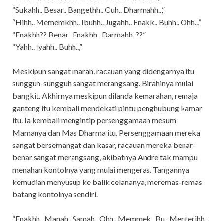
“Sukahh.. Besar.. Bangethh.. Ouh.. Dharmahh..,”
“Hihh.. Mememkhh.. Ibuhh.. Jugahh.. Enakk.. Buhh.. Ohh..,”
“Enakhh?? Benar.. Enakhh.. Darmahh..??”
“Yahh.. Iyahh.. Buhh..,”
Meskipun sangat marah, racauan yang didengarnya itu
sungguh-sungguh sangat merangsang. Birahinya mulai
bangkit. Akhirnya meskipun dilanda kemarahan, remaja
ganteng itu kembali mendekati pintu penghubung kamar
itu. Ia kembali mengintip persenggamaan mesum
Mamanya dan Mas Dharma itu. Persenggamaan mereka
sangat bersemangat dan kasar, racauan mereka benar-
benar sangat merangsang, akibatnya Andre tak mampu
menahan kontolnya yang mulai mengeras. Tangannya
kemudian menyusup ke balik celananya, meremas-remas
batang kontolnya sendiri.
“Enakhh.. Manah.. Samah.. Ohh.. Memmek.. Bu.. Menterihh..