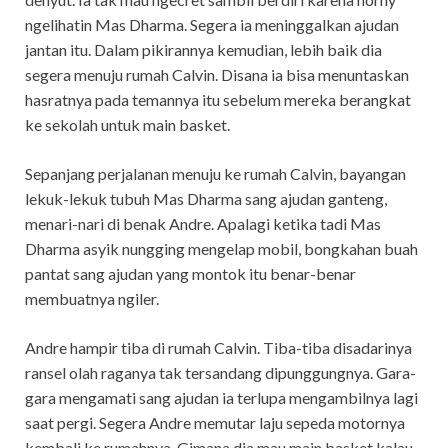
ngelihatin Mas Dharma. Segera ia meninggalkan ajudan
jantan itu. Dalam pikirannya kemudian, lebih baik dia
segera menuju rumah Calvin. Disana ia bisa menuntaskan
hasratnya pada temannya itu sebelum mereka berangkat
ke sekolah untuk main basket.
Sepanjang perjalanan menuju ke rumah Calvin, bayangan
lekuk-lekuk tubuh Mas Dharma sang ajudan ganteng,
menari-nari di benak Andre. Apalagi ketika tadi Mas
Dharma asyik nungging mengelap mobil, bongkahan buah
pantat sang ajudan yang montok itu benar-benar
membuatnya ngiler.
Andre hampir tiba di rumah Calvin. Tiba-tiba disadarinya
ransel olah raganya tak tersandang dipunggungnya. Gara-
gara mengamati sang ajudan ia terlupa mengambilnya lagi
saat pergi. Segera Andre memutar laju sepeda motornya
kembali ke rumahnya. Gimana dia mau main basket kalau