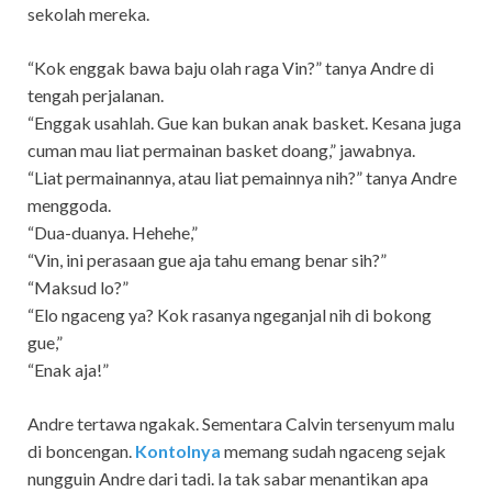
sekolah mereka.
“Kok enggak bawa baju olah raga Vin?” tanya Andre di
tengah perjalanan.
“Enggak usahlah. Gue kan bukan anak basket. Kesana juga
cuman mau liat permainan basket doang,” jawabnya.
“Liat permainannya, atau liat pemainnya nih?” tanya Andre
menggoda.
“Dua-duanya. Hehehe,”
“Vin, ini perasaan gue aja tahu emang benar sih?”
“Maksud lo?”
“Elo ngaceng ya? Kok rasanya ngeganjal nih di bokong
gue,”
“Enak aja!”
Andre tertawa ngakak. Sementara Calvin tersenyum malu
di boncengan.
Kontolnya
memang sudah ngaceng sejak
nungguin Andre dari tadi. Ia tak sabar menantikan apa