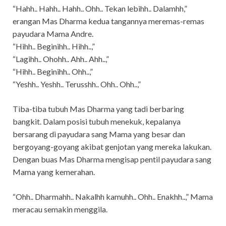
“Hahh.. Hahh.. Hahh.. Ohh.. Tekan lebihh.. Dalamhh,”
erangan Mas Dharma kedua tangannya meremas-remas
payudara Mama Andre.
“Hihh.. Beginihh.. Hihh..,”
“Lagihh.. Ohohh.. Ahh.. Ahh..,”
“Hihh.. Beginihh.. Ohh..,”
“Yeshh.. Yeshh.. Terusshh.. Ohh.. Ohh..,”
Tiba-tiba tubuh Mas Dharma yang tadi berbaring
bangkit. Dalam posisi tubuh menekuk, kepalanya
bersarang di payudara sang Mama yang besar dan
bergoyang-goyang akibat genjotan yang mereka lakukan.
Dengan buas Mas Dharma mengisap pentil payudara sang
Mama yang kemerahan.
“Ohh.. Dharmahh.. Nakalhh kamuhh.. Ohh.. Enakhh..,” Mama
meracau semakin menggila.