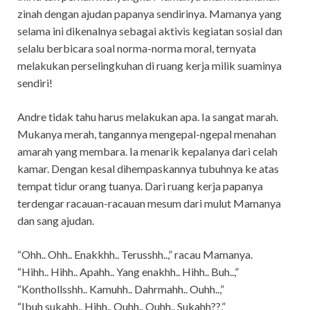
zinah dengan ajudan papanya sendirinya. Mamanya yang
selama ini dikenalnya sebagai aktivis kegiatan sosial dan
selalu berbicara soal norma-norma moral, ternyata
melakukan perselingkuhan di ruang kerja milik suaminya
sendiri!
Andre tidak tahu harus melakukan apa. Ia sangat marah.
Mukanya merah, tangannya mengepal-ngepal menahan
amarah yang membara. Ia menarik kepalanya dari celah
kamar. Dengan kesal dihempaskannya tubuhnya ke atas
tempat tidur orang tuanya. Dari ruang kerja papanya
terdengar racauan-racauan mesum dari mulut Mamanya
dan sang ajudan.
“Ohh.. Ohh.. Enakkhh.. Terusshh..,” racau Mamanya.
“Hihh.. Hihh.. Apahh.. Yang enakhh.. Hihh.. Buh..,”
“Konthollsshh.. Kamuhh.. Dahrmahh.. Ouhh..,”
“Ibuh sukahh.. Hihh.. Ouhh.. Ouhh.. Sukahh??,”