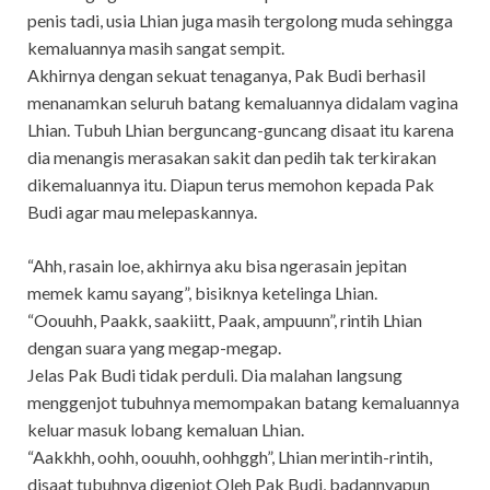
penis tadi, usia Lhian juga masih tergolong muda sehingga
kemaluannya masih sangat sempit.
Akhirnya dengan sekuat tenaganya, Pak Budi berhasil
menanamkan seluruh batang kemaluannya didalam vagina
Lhian. Tubuh Lhian berguncang-guncang disaat itu karena
dia menangis merasakan sakit dan pedih tak terkirakan
dikemaluannya itu. Diapun terus memohon kepada Pak
Budi agar mau melepaskannya.
“Ahh, rasain loe, akhirnya aku bisa ngerasain jepitan
memek kamu sayang”, bisiknya ketelinga Lhian.
“Oouuhh, Paakk, saakiitt, Paak, ampuunn”, rintih Lhian
dengan suara yang megap-megap.
Jelas Pak Budi tidak perduli. Dia malahan langsung
menggenjot tubuhnya memompakan batang kemaluannya
keluar masuk lobang kemaluan Lhian.
“Aakkhh, oohh, oouuhh, oohhggh”, Lhian merintih-rintih,
disaat tubuhnya digenjot Oleh Pak Budi, badannyapun