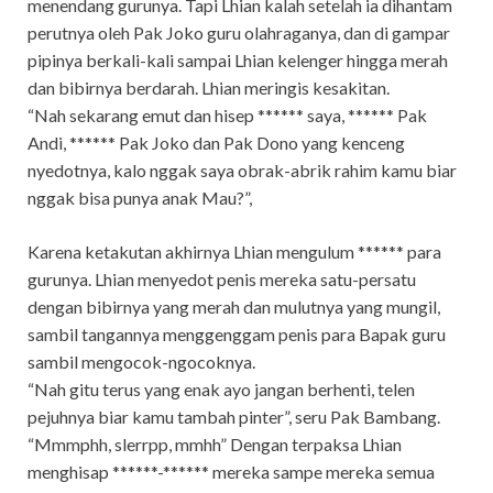
menendang gurunya. Tapi Lhian kalah setelah ia dihantam
perutnya oleh Pak Joko guru olahraganya, dan di gampar
pipinya berkali-kali sampai Lhian kelenger hingga merah
dan bibirnya berdarah. Lhian meringis kesakitan.
“Nah sekarang emut dan hisep ****** saya, ****** Pak
Andi, ****** Pak Joko dan Pak Dono yang kenceng
nyedotnya, kalo nggak saya obrak-abrik rahim kamu biar
nggak bisa punya anak Mau?”,
Karena ketakutan akhirnya Lhian mengulum ****** para
gurunya. Lhian menyedot penis mereka satu-persatu
dengan bibirnya yang merah dan mulutnya yang mungil,
sambil tangannya menggenggam penis para Bapak guru
sambil mengocok-ngocoknya.
“Nah gitu terus yang enak ayo jangan berhenti, telen
pejuhnya biar kamu tambah pinter”, seru Pak Bambang.
“Mmmphh, slerrpp, mmhh” Dengan terpaksa Lhian
menghisap ******-****** mereka sampe mereka semua