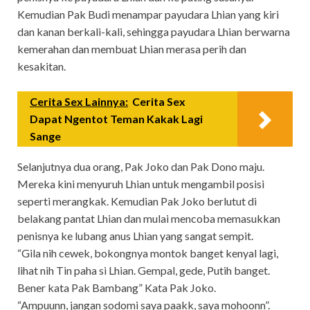
Kemudian Pak Budi menampar payudara Lhian yang kiri
dan kanan berkali-kali, sehingga payudara Lhian berwarna
kemerahan dan membuat Lhian merasa perih dan
kesakitan.
Cerita Sex Lainnya:
Cerita Sex
Dapat Ngentot Teman Kakak Lagi
Sange
Selanjutnya dua orang, Pak Joko dan Pak Dono maju.
Mereka kini menyuruh Lhian untuk mengambil posisi
seperti merangkak. Kemudian Pak Joko berlutut di
belakang pantat Lhian dan mulai mencoba memasukkan
penisnya ke lubang anus Lhian yang sangat sempit.
“Gila nih cewek, bokongnya montok banget kenyal lagi,
lihat nih Tin paha si Lhian. Gempal, gede, Putih banget.
Bener kata Pak Bambang” Kata Pak Joko.
“Ampuunn, jangan sodomi saya paakk, saya mohoonn”.