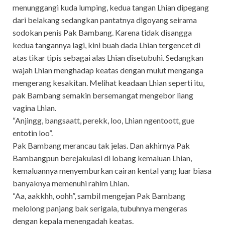
menunggangi kuda lumping, kedua tangan Lhian dipegang
dari belakang sedangkan pantatnya digoyang seirama
sodokan penis Pak Bambang. Karena tidak disangga
kedua tangannya lagi, kini buah dada Lhian tergencet di
atas tikar tipis sebagai alas Lhian disetubuhi. Sedangkan
wajah Lhian menghadap keatas dengan mulut menganga
mengerang kesakitan. Melihat keadaan Lhian seperti itu,
pak Bambang semakin bersemangat mengebor liang
vagina Lhian.
“Anjingg, bangsaatt, perekk, loo, Lhian ngentoott, gue
entotin loo”.
Pak Bambang merancau tak jelas. Dan akhirnya Pak
Bambangpun berejakulasi di lobang kemaluan Lhian,
kemaluannya menyemburkan cairan kental yang luar biasa
banyaknya memenuhi rahim Lhian.
“Aa, aakkhh, oohh”, sambil mengejan Pak Bambang
melolong panjang bak serigala, tubuhnya mengeras
dengan kepala menengadah keatas.