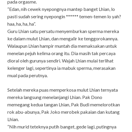
pada orgasme.
“Edan, nih cewek nyepongnya mantep banget Lhian, lo
pasti sudah sering nyepongin ****** temen-temen lo yah?
haa, ha, ha, ha”.
Guru Lhian satu persatu menyemburkan sperma mereka
ke dalam mulut Lhian, dan mengalir ke tenggorokannya.
Walaupun Lhian hampir muntah dia memaksakan untuk
menelan pejuh kelima orang itu. Dia masih tak percaya
dioral oleh gurunya sendiri. Wajah Lhian mulai terlihat
kelenger lagi, sepertinya ia mabuk sperma, merasakan
mual pada perutnya.
Setelah mereka puas memperkosa mulut Lhian ternyata
mereka langsung menelanjangi Lhian. Pak Dono
memegang kedua tangan Lhian, Pak Budi memelorotkan
rok abu-abunya, Pak Joko merobek pakaian dan kutang
Lhian.
“Nih murid teteknya putih banget, gede lagi, putingnya