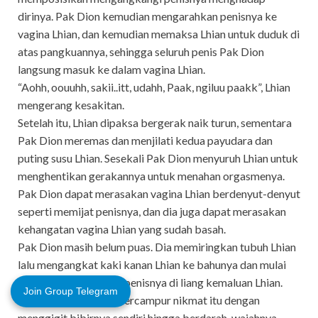
dirinya. Pak Dion kemudian mengarahkan penisnya ke
vagina Lhian, dan kemudian memaksa Lhian untuk duduk di
atas pangkuannya, sehingga seluruh penis Pak Dion
langsung masuk ke dalam vagina Lhian.
“Aohh, oouuhh, sakii..itt, udahh, Paak, ngiluu paakk”, Lhian
mengerang kesakitan.
Setelah itu, Lhian dipaksa bergerak naik turun, sementara
Pak Dion meremas dan menjilati kedua payudara dan
puting susu Lhian. Sesekali Pak Dion menyuruh Lhian untuk
menghentikan gerakannya untuk menahan orgasmenya.
Pak Dion dapat merasakan vagina Lhian berdenyut-denyut
seperti memijat penisnya, dan dia juga dapat merasakan
kehangatan vagina Lhian yang sudah basah.
Pak Dion masih belum puas. Dia memiringkan tubuh Lhian
lalu mengangkat kaki kanan Lhian ke bahunya dan mulai
menyodok-nyodokan penisnya di liang kemaluan Lhian.
Join Group Telegram
Lhian menahan sakit bercampur nikmat itu dengan
menggigit bibirnya sendiri hingga berdarah, wajahnya