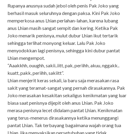
Rupanya anusnya sudah jebol oleh penis Pak Joko yang
berhasil masuk seluruhnya dengan paksa. Kini Pak Joko
memperkosa anus Lhian perlahan-lahan, karena lubang
anus Lhian masih sangat sempit dan kering. Ketika Pak
Joko menarik penisnya, mulut dubur Lhian ikut tertarik
sehingga terlihat monyong keluar. Lalu Pak Joko
menyodokkan lagi penisnya, sehingga kini dubur pantat
Lhian mengempot.
“Aaakkhh, ouughh, sakii..iitt, pak, periihh, akuu, nggakk..
kuatt, pakk, periihh, sakiitt”.
Lhian menjerit keras sekali, ia baru saja merasakan rasa
sakit yang teramat-sangat yang pernah dirasakannya. Pak
Joko merasakan kesakitan sekaligus kenikmatan yang luar
biasa saat penisnya dijepit oleh anus Lhian. Pak Joko
merasa penisnya lecet didalam pantat Lhian. Kenikmatan
yang terus-menerus dirasakannya ketika menunggangi
pantat Lhian. Tak terbayang bagaimana wajah orang tua
Lhian, jika menyaksikan persetubuhan yang tidak