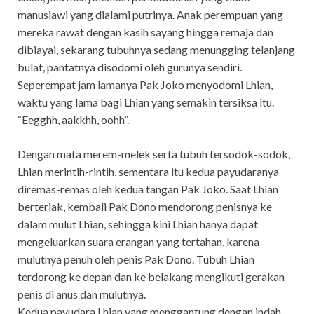
manusiawi yang dialami putrinya. Anak perempuan yang
mereka rawat dengan kasih sayang hingga remaja dan
dibiayai, sekarang tubuhnya sedang menungging telanjang
bulat, pantatnya disodomi oleh gurunya sendiri.
Seperempat jam lamanya Pak Joko menyodomi Lhian,
waktu yang lama bagi Lhian yang semakin tersiksa itu.
“Eegghh, aakkhh, oohh”.
Dengan mata merem-melek serta tubuh tersodok-sodok,
Lhian merintih-rintih, sementara itu kedua payudaranya
diremas-remas oleh kedua tangan Pak Joko. Saat Lhian
berteriak, kembali Pak Dono mendorong penisnya ke
dalam mulut Lhian, sehingga kini Lhian hanya dapat
mengeluarkan suara erangan yang tertahan, karena
mulutnya penuh oleh penis Pak Dono. Tubuh Lhian
terdorong ke depan dan ke belakang mengikuti gerakan
penis di anus dan mulutnya.
Kedua payudara Lhian yang menggantung dengan indah