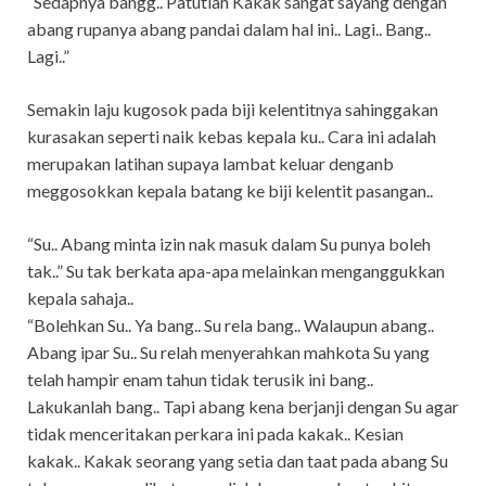
“Sedapnya bangg.. Patutlah Kakak sangat sayang dengan
abang rupanya abang pandai dalam hal ini.. Lagi.. Bang..
Lagi..”
Semakin laju kugosok pada biji kelentitnya sahinggakan
kurasakan seperti naik kebas kepala ku.. Cara ini adalah
merupakan latihan supaya lambat keluar denganb
meggosokkan kepala batang ke biji kelentit pasangan..
“Su.. Abang minta izin nak masuk dalam Su punya boleh
tak..” Su tak berkata apa-apa melainkan menganggukkan
kepala sahaja..
“Bolehkan Su.. Ya bang.. Su rela bang.. Walaupun abang..
Abang ipar Su.. Su relah menyerahkan mahkota Su yang
telah hampir enam tahun tidak terusik ini bang..
Lakukanlah bang.. Tapi abang kena berjanji dengan Su agar
tidak menceritakan perkara ini pada kakak.. Kesian
kakak.. Kakak seorang yang setia dan taat pada abang Su