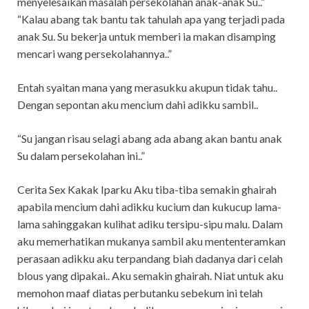
menyelesaikan masalah persekolahan anak-anak Su..”
“Kalau abang tak bantu tak tahulah apa yang terjadi pada
anak Su. Su bekerja untuk memberi ia makan disamping
mencari wang persekolahannya..”
Entah syaitan mana yang merasukku akupun tidak tahu..
Dengan sepontan aku mencium dahi adikku sambil..
“Su jangan risau selagi abang ada abang akan bantu anak
Su dalam persekolahan ini..”
Cerita Sex Kakak Iparku Aku tiba-tiba semakin ghairah
apabila mencium dahi adikku kucium dan kukucup lama-
lama sahinggakan kulihat adiku tersipu-sipu malu. Dalam
aku memerhatikan mukanya sambil aku mententeramkan
perasaan adikku aku terpandang biah dadanya dari celah
blous yang dipakai.. Aku semakin ghairah. Niat untuk aku
memohon maaf diatas perbutanku sebekum ini telah