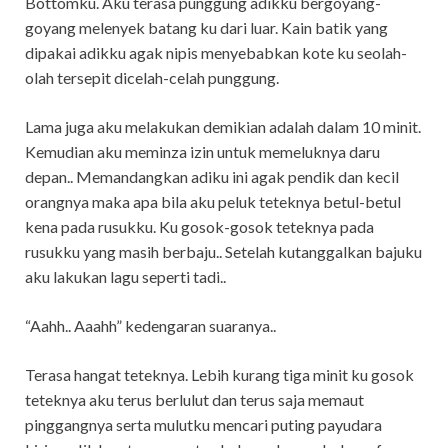
Bottomku. Aku terasa punggung adikku bergoyang-
goyang melenyek batang ku dari luar. Kain batik yang
dipakai adikku agak nipis menyebabkan kote ku seolah-
olah tersepit dicelah-celah punggung.
Lama juga aku melakukan demikian adalah dalam 10 minit.
Kemudian aku meminza izin untuk memeluknya daru
depan.. Memandangkan adiku ini agak pendik dan kecil
orangnya maka apa bila aku peluk teteknya betul-betul
kena pada rusukku. Ku gosok-gosok teteknya pada
rusukku yang masih berbaju.. Setelah kutanggalkan bajuku
aku lakukan lagu seperti tadi..
“Aahh.. Aaahh” kedengaran suaranya..
Terasa hangat teteknya. Lebih kurang tiga minit ku gosok
teteknya aku terus berlulut dan terus saja memaut
pinggangnya serta mulutku mencari puting payudara