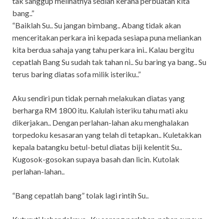
tak sanggup melihatnya sediah kerana perbuatan kita
bang..”
“Baiklah Su.. Su jangan bimbang.. Abang tidak akan
menceritakan perkara ini kepada sesiapa puna meliankan
kita berdua sahaja yang tahu perkara ini.. Kalau bergitu
cepatlah Bang Su sudah tak tahan ni.. Su baring ya bang.. Su
terus baring diatas sofa milik isteriku..”
Aku sendiri pun tidak pernah melakukan diatas yang
berharga RM 1800 itu. Kalulah isteriku tahu mati aku
dikerjakan.. Dengan perlahan-lahan aku menghalakan
torpedoku kesasaran yang telah di tetapkan.. Kuletakkan
kepala batangku betul-betul diatas biji kelentit Su..
Kugosok-gosokan supaya basah dan licin. Kutolak
perlahan-lahan..
“Bang cepatlah bang” tolak lagi rintih Su..