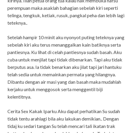
kirinya. Iilah petua orang tua kalau nak membuka nafsu
perempuan maka asaklah bahagian sebelah kiri seperti
telinga, tengkuk, ketiak, rusuk, pangkal peha dan lebih lagi
teteknya..
Setelah hampir 10 minit aku nyonyot puting teteknya yang
sebelah kiri aku terus menanggalkan kain batiknya serta
pantiesnya. Ku lihat di celah pantiesnya sudah basah. Aku
cuba untuk menjilat tapi tidak dibenarkan. Tapi aku tidak
berputus asa. Ia tidak benarkan aku jilat tapi jari hantuku
telah sedia untuk memainkan permata yang hilangnya.
Dibantu dengan air masi yang dan basah maka mudahlah
kerjaku untuk menggosok serta menggentil biji
kelentitnya.
Cerita Sex Kakak Iparku Aku dapat perhatikan Su sudah
tidak tentu arahlagi bila aku lakukan demikian.. Dengan
tidaj ku sedari tangan Su telah mencari tali ikatan trak