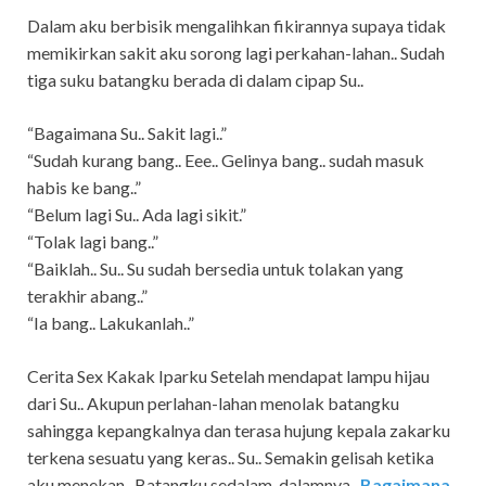
Dalam aku berbisik mengalihkan fikirannya supaya tidak
memikirkan sakit aku sorong lagi perkahan-lahan.. Sudah
tiga suku batangku berada di dalam cipap Su..
“Bagaimana Su.. Sakit lagi..”
“Sudah kurang bang.. Eee.. Gelinya bang.. sudah masuk
habis ke bang..”
“Belum lagi Su.. Ada lagi sikit.”
“Tolak lagi bang..”
“Baiklah.. Su.. Su sudah bersedia untuk tolakan yang
terakhir abang..”
“Ia bang.. Lakukanlah..”
Cerita Sex Kakak Iparku Setelah mendapat lampu hijau
dari Su.. Akupun perlahan-lahan menolak batangku
sahingga kepangkalnya dan terasa hujung kepala zakarku
terkena sesuatu yang keras.. Su.. Semakin gelisah ketika
aku menekan.. Batangku sedalam-dalamnya..
Bagaimana