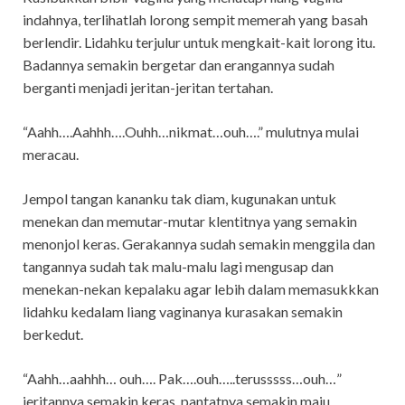
indahnya, terlihatlah lorong sempit memerah yang basah
berlendir. Lidahku terjulur untuk mengkait-kait lorong itu.
Badannya semakin bergetar dan erangannya sudah
berganti menjadi jeritan-jeritan tertahan.
“Aahh….Aahhh….Ouhh…nikmat…ouh….” mulutnya mulai
meracau.
Jempol tangan kananku tak diam, kugunakan untuk
menekan dan memutar-mutar klentitnya yang semakin
menonjol keras. Gerakannya sudah semakin menggila dan
tangannya sudah tak malu-malu lagi mengusap dan
menekan-nekan kepalaku agar lebih dalam memasukkkan
lidahku kedalam liang vaginanya kurasakan semakin
berkedut.
“Aahh…aahhh… ouh…. Pak….ouh…..terusssss…ouh…”
jeritannya semakin keras, pantatnya semakin maju