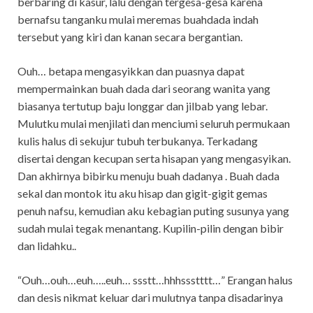
berbaring di kasur, lalu dengan tergesa-gesa karena
bernafsu tanganku mulai meremas buahdada indah
tersebut yang kiri dan kanan secara bergantian.
Ouh… betapa mengasyikkan dan puasnya dapat
mempermainkan buah dada dari seorang wanita yang
biasanya tertutup baju longgar dan jilbab yang lebar.
Mulutku mulai menjilati dan menciumi seluruh permukaan
kulis halus di sekujur tubuh terbukanya. Terkadang
disertai dengan kecupan serta hisapan yang mengasyikan.
Dan akhirnya bibirku menuju buah dadanya . Buah dada
sekal dan montok itu aku hisap dan gigit-gigit gemas
penuh nafsu, kemudian aku kebagian puting susunya yang
sudah mulai tegak menantang. Kupilin-pilin dengan bibir
dan lidahku..
“Ouh…ouh…euh…..euh… ssstt…hhhssstttt…” Erangan halus
dan desis nikmat keluar dari mulutnya tanpa disadarinya