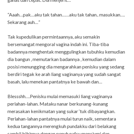
“Aaah…pak…aku tak tahan……aku tak tahan.. masukkan….
Sekarang auh…”
Tak kupedulikan permintaannya, aku semakin
bersemangat mengoral vagina indah ini. Tiba-tiba
badannya menghentak menggulingkan tubuhku kemudian
dia bangun , memutarkan badannya , kemudian dalam
posisi menungging dia mengarahkan penisku yang sedang
berdiri tegak ke arah liang vaginanya yang sudah sangat
basah, lalu menekan pantatnya ke bawah dan…
Blessshh….Penisku mulai memasuki liang vaginanya
perlahan-lahan. Mataku nanar berkunang-kunang
merasakan kenikmatan yang sukar ‘tuk dibayangkan.
Perlahan-lahan pantatnya mulai turun naik, sementara
kedua tangannya merengkuh pundakku dari belakang
sambil bibirnya dengan penuh nafsu menciumi dan