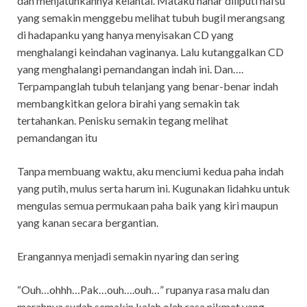
dan menjatuhkannya kelantai. Mataku nanar diliputi nafsu
yang semakin menggebu melihat tubuh bugil merangsang
di hadapanku yang hanya menyisakan CD yang
menghalangi keindahan vaginanya. Lalu kutanggalkan CD
yang menghalangi pemandangan indah ini. Dan….
Terpampanglah tubuh telanjang yang benar-benar indah
membangkitkan gelora birahi yang semakin tak
tertahankan. Penisku semakin tegang melihat
pemandangan itu
Tanpa membuang waktu, aku menciumi kedua paha indah
yang putih, mulus serta harum ini. Kugunakan lidahku untuk
mengulas semua permukaan paha baik yang kiri maupun
yang kanan secara bergantian.
Erangannya menjadi semakin nyaring dan sering
“Ouh…ohhh…Pak…ouh….ouh…” rupanya rasa malu dan
marahnya sudah semakin kalah oleh rasa nikmat yang