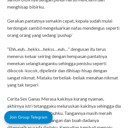
menghisap bibirku.
Gerakan pantatnya semakin cepat, kepala sudah mulai
terdongak sambil mengeluarkan nafas mendengus seperti
orang orang yang sedang ‘pushup’
“Ehh..euh…hekks…hekss…euh…” dengusan itu terus
menerus keluar seiring dengan hempasan pantatnya
menekan selangkanganku sehingga penisku seperti
dikocok-kocok, dipelintir dan dihisap-hisap dengan
sangat nikmat. Mataku terbeliak-beliak menahan nikmat
yang tak terperi
Cerita Sex Ganas Merasa kakinya kurang nyaman,
akhirnya istri tetanggaku meluruskan kakinya sehingga dia
telungkup menindih tubuhku. Tangannya masih meraih
Join Group Telegram
pundakku sebagai pegangan dan buah dadanya
ditempelkan pada dadaku. Kemudian kembali memaju