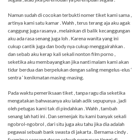
Namun sudah di cocokan terbukti nomer tiket kami sama ,
artinya kami satu kamar . Wahh , terus terang aja aku agak
canggung juga rasanya , melainkan di balik kecanggungan
aku ada rasa senang juga loh . Karena wanita yang ini
cukup cantik juga dan body nya cukup menggairahkan .
dan sebab aku kerap kali sekali nonton film porno ,
seketika aku membayangkan jika nanti malam kami akan
tidur berdua dan berpelukan dengan saling mengelus-elus ‘
sentra ‘ kenikmatan masing-masing.
Pada waktu pemeriksaan tiket , tanpa ragu dia seketika
mengatakan bahwasanya aku ialah adik sepupunya , jadi
oleh petugas kami tak di pindahkan . Wahh , tambah
senang lah hati ini . Dan semenjak itu kami banyak sekali
ngobrol-ngobrol , dari situ juga aku tahu jika dia adalah
pegawai sebuah bank swasta di jakarta . Bernama cindy .
Suaminya seorang dosen sebuah perguruan tinggi di