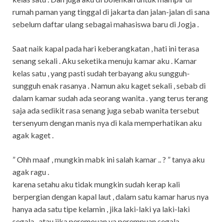
rumah paman yang tinggal di jakarta dan jalan-jalan di sana
sebelum daftar ulang sebagai mahasiswa baru di Jogja .
Saat naik kapal pada hari keberangkatan , hati ini terasa
senang sekali . Aku seketika menuju kamar aku . Kamar
kelas satu , yang pasti sudah terbayang aku sungguh-
sungguh enak rasanya . Namun aku kaget sekali , sebab di
dalam kamar sudah ada seorang wanita . yang terus terang
saja ada sedikit rasa senang juga sebab wanita tersebut
tersenyum dengan manis nya di kala memperhatikan aku
agak kaget .
” Ohh maaf , mungkin mabk ini salah kamar .. ? ” tanya aku
agak ragu .
karena setahu aku tidak mungkin sudah kerap kali
berpergian dengan kapal laut , dalam satu kamar harus nya
hanya ada satu tipe kelamin , jika laki-laki ya laki-laki
segala , atau jika peremouan ya perempuan segala .