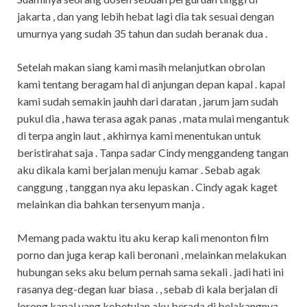
jakarta , dan yang lebih hebat lagi dia tak sesuai dengan
umurnya yang sudah 35 tahun dan sudah beranak dua .
Setelah makan siang kami masih melanjutkan obrolan
kami tentang beragam hal di anjungan depan kapal . kapal
kami sudah semakin jauhh dari daratan , jarum jam sudah
pukul dia , hawa terasa agak panas , mata mulai mengantuk
di terpa angin laut , akhirnya kami menentukan untuk
beristirahat saja . Tanpa sadar Cindy menggandeng tangan
aku dikala kami berjalan menuju kamar . Sebab agak
canggung , tanggan nya aku lepaskan . Cindy agak kaget
melainkan dia bahkan tersenyum manja .
Memang pada waktu itu aku kerap kali menonton film
porno dan juga kerap kali beronani , melainkan melakukan
hubungan seks aku belum pernah sama sekali . jadi hati ini
rasanya deg-degan luar biasa . , sebab di kala berjalan di
lorong kapal yang kebetulan aku berada di belakangnya ,