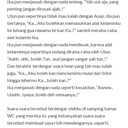
Ika pun menjawab dengan nada enteng, “Yah sok aja, yang
penting jangan dirusak ajah..!”
Utun pun sepertinya tidak mau kalah dengan Asep, dia pun
bertanya, “Ka.., Aku bolehkan memasukkan alat kelaminku
ke lubang gua rawamu ini kan Ka..?” sambil meraba-raba
alat kelamin Ika.
Ika pun menjawab dengan nada mendesak, karena alat
kelaminnya sepertinya sedang diraba-raba oleh Utun,
“Aahh.. uhh.. boleh Tun.. asal jangan sangar yah tun..!”
Dan terakhir terdengar suara Iwan yang tak mau kalah
juga, “Ka.., Aku boleh kan menciumimu mulai dari bibir
hingga lehermu Ka.., boleh kan..?”
Ika menjawab dengan nada seperti kesakitan, “Awww..
Uuuhh.. iyaiya, boleh deh semuanya..!”
Suara suara tersebut terdengar olehku di samping kamar
WC yang mereka isi, yang kebanyakan suara suara
tersebut membuat saya risih mendengarnya, seperti,