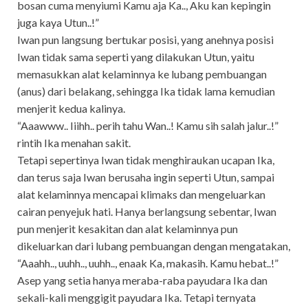
bosan cuma menyiumi Kamu aja Ka.., Aku kan kepingin
juga kaya Utun..!”
Iwan pun langsung bertukar posisi, yang anehnya posisi
Iwan tidak sama seperti yang dilakukan Utun, yaitu
memasukkan alat kelaminnya ke lubang pembuangan
(anus) dari belakang, sehingga Ika tidak lama kemudian
menjerit kedua kalinya.
“Aaawww.. Iiihh.. perih tahu Wan..! Kamu sih salah jalur..!”
rintih Ika menahan sakit.
Tetapi sepertinya Iwan tidak menghiraukan ucapan Ika,
dan terus saja Iwan berusaha ingin seperti Utun, sampai
alat kelaminnya mencapai klimaks dan mengeluarkan
cairan penyejuk hati. Hanya berlangsung sebentar, Iwan
pun menjerit kesakitan dan alat kelaminnya pun
dikeluarkan dari lubang pembuangan dengan mengatakan,
“Aaahh.., uuhh.., uuhh.., enaak Ka, makasih. Kamu hebat..!”
Asep yang setia hanya meraba-raba payudara Ika dan
sekali-kali menggigit payudara Ika. Tetapi ternyata