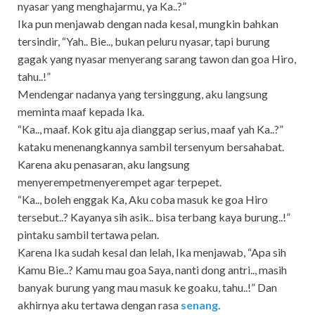
nyasar yang menghajarmu, ya Ka..?”
Ika pun menjawab dengan nada kesal, mungkin bahkan
tersindir, “Yah.. Bie.., bukan peluru nyasar, tapi burung
gagak yang nyasar menyerang sarang tawon dan goa Hiro,
tahu..!”
Mendengar nadanya yang tersinggung, aku langsung
meminta maaf kepada Ika.
“Ka.., maaf. Kok gitu aja dianggap serius, maaf yah Ka..?”
kataku menenangkannya sambil tersenyum bersahabat.
Karena aku penasaran, aku langsung
menyerempetmenyerempet agar terpepet.
“Ka.., boleh enggak Ka, Aku coba masuk ke goa Hiro
tersebut..? Kayanya sih asik.. bisa terbang kaya burung..!”
pintaku sambil tertawa pelan.
Karena Ika sudah kesal dan lelah, Ika menjawab, “Apa sih
Kamu Bie..? Kamu mau goa Saya, nanti dong antri.., masih
banyak burung yang mau masuk ke goaku, tahu..!” Dan
akhirnya aku tertawa dengan rasa
senang
.