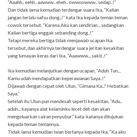
“Aaahh.. eehh.. aawww.. eheh.. owwoowww.. sedap..!”
Dan tidak lama kemudian terdengar suara Ika, “Kalian
jangan terlalu nafsu dong..!” kata Ika kepada teman teman
cowok tersebut, “Karena Aku kan sendirian.., sedangkan
Kalian bertiga enggak sebanding dong..!”
Tetapi mereka bertiga tidak menjawab ucapan Ika
tersebut, dan akhirnya terdengar suara jeritan kesakitan
yang lumayan keras dari Ika, “Aaawww.., sakit..!”
Ika kemudian melanjutkan dengan ucapan, “Aduh Tun..,
Kamu udah mendapatkan keperawanan Saya..!”
Dijawab dengan cepat oleh Utun, “Gimana Ka..? Hebatkan
Saya.”
Setelah itu Utun pun mendesah seperti kesakitan, “Adu..
aduh.., kayanya alat kelaminku lecet deh dan akan
mengeluarkan cairan penyubur.” kata-katanya ditujukan
kepada teman temannya.
Tidak lama kemudian Iwan bertanya kepada Ika, “Ka aku