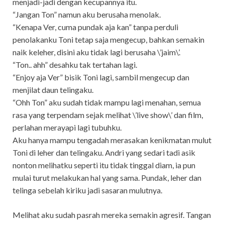
menjadi-jadi dengan kecupannya itu.
“Jangan Ton” namun aku berusaha menolak.
“Kenapa Ver, cuma pundak aja kan” tanpa perduli
penolakanku Toni tetap saja mengecup, bahkan semakin
naik keleher, disini aku tidak lagi berusaha \’jaim\’.
“Ton.. ahh” desahku tak tertahan lagi.
“Enjoy aja Ver” bisik Toni lagi, sambil mengecup dan
menjilat daun telingaku.
“Ohh Ton” aku sudah tidak mampu lagi menahan, semua
rasa yang terpendam sejak melihat \’live show\’ dan film,
perlahan merayapi lagi tubuhku.
Aku hanya mampu tengadah merasakan kenikmatan mulut
Toni di leher dan telingaku. Andri yang sedari tadi asik
nonton melihatku seperti itu tidak tinggal diam, ia pun
mulai turut melakukan hal yang sama. Pundak, leher dan
telinga sebelah kiriku jadi sasaran mulutnya.
Melihat aku sudah pasrah mereka semakin agresif. Tangan