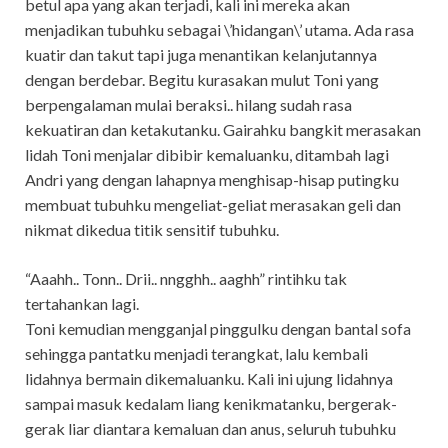
betul apa yang akan terjadi, kali ini mereka akan
menjadikan tubuhku sebagai \’hidangan\’ utama. Ada rasa
kuatir dan takut tapi juga menantikan kelanjutannya
dengan berdebar. Begitu kurasakan mulut Toni yang
berpengalaman mulai beraksi.. hilang sudah rasa
kekuatiran dan ketakutanku. Gairahku bangkit merasakan
lidah Toni menjalar dibibir kemaluanku, ditambah lagi
Andri yang dengan lahapnya menghisap-hisap putingku
membuat tubuhku mengeliat-geliat merasakan geli dan
nikmat dikedua titik sensitif tubuhku.
“Aaahh.. Tonn.. Drii.. nngghh.. aaghh” rintihku tak
tertahankan lagi.
Toni kemudian mengganjal pinggulku dengan bantal sofa
sehingga pantatku menjadi terangkat, lalu kembali
lidahnya bermain dikemaluanku. Kali ini ujung lidahnya
sampai masuk kedalam liang kenikmatanku, bergerak-
gerak liar diantara kemaluan dan anus, seluruh tubuhku