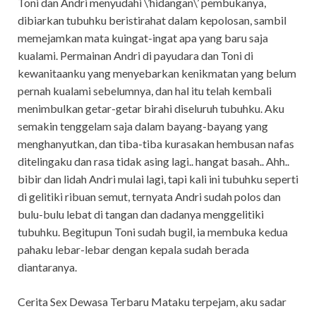
Toni dan Andri menyudahi \’hidangan\’ pembukanya,
dibiarkan tubuhku beristirahat dalam kepolosan, sambil
memejamkan mata kuingat-ingat apa yang baru saja
kualami. Permainan Andri di payudara dan Toni di
kewanitaanku yang menyebarkan kenikmatan yang belum
pernah kualami sebelumnya, dan hal itu telah kembali
menimbulkan getar-getar birahi diseluruh tubuhku. Aku
semakin tenggelam saja dalam bayang-bayang yang
menghanyutkan, dan tiba-tiba kurasakan hembusan nafas
ditelingaku dan rasa tidak asing lagi.. hangat basah.. Ahh..
bibir dan lidah Andri mulai lagi, tapi kali ini tubuhku seperti
di gelitiki ribuan semut, ternyata Andri sudah polos dan
bulu-bulu lebat di tangan dan dadanya menggelitiki
tubuhku. Begitupun Toni sudah bugil, ia membuka kedua
pahaku lebar-lebar dengan kepala sudah berada
diantaranya.
Cerita Sex Dewasa Terbaru Mataku terpejam, aku sadar