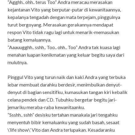
“Agghh.. ohh.. terus Too” Andra meracau merasakan
kejantanan Vito yang berputar-putar di kewanitaannya,
kepalanya tengadah dengan mata terpejam, pinggulnya
turut bergoyang. Merasakan gerakannya mendapat
respon Vito tidak ragu lagi untuk menarik-memasukan
batang kemaluannya.
“Aaauugghh.. sshh.. Too.. ohh.. Too” Andra tak kuasa lagi
menahan luapan kenikmatan yang keluar begitu saya dari
mulutnya.
Pinggul Vito yang turun naik dan kaki Andra yang terbuka
lebar membuat darahku berdesir, menimbulkan denyut-
denyut di bagian sensitifku, kumasukan tangan kiri kebalik
celana pendek dan CD. Tubuhku bergetar begitu jari-
jemariku meraba-raba kewanitaanku.
“Ssshh.. sshh” desisku tertahan manakala jari tengahku
menyentuh bibir kemaluanku yang sudah basah, sesaat
\’life show\’ Vito dan Andra terlupakan. Kesadaranku