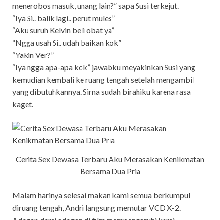
menerobos masuk, unang lain?” sapa Susi terkejut.
“Iya Si.. balik lagi.. perut mules”
“Aku suruh Kelvin beli obat ya”
“Ngga usah Si.. udah baikan kok”
“Yakin Ver?”
“Iya ngga apa-apa kok” jawabku meyakinkan Susi yang
kemudian kembali ke ruang tengah setelah mengambil
yang dibutuhkannya. Sirna sudah birahiku karena rasa
kaget.
Cerita Sex Dewasa Terbaru Aku Merasakan Kenikmatan
Bersama Dua Pria
Malam harinya selesai makan kami semua berkumpul
diruang tengah, Andri langsung memutar VCD X-2.
Adegan demi adegan di film mempengaruhi kami,