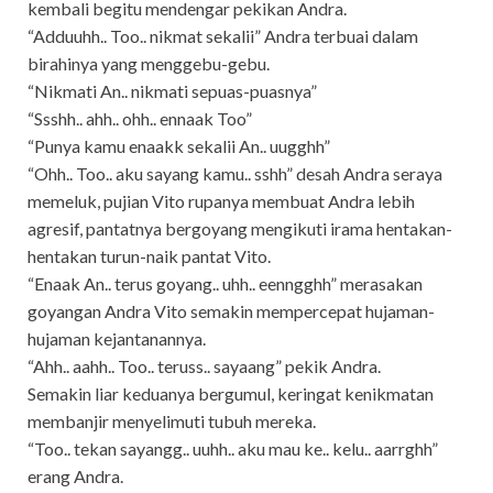
kembali begitu mendengar pekikan Andra.
“Adduuhh.. Too.. nikmat sekalii” Andra terbuai dalam
birahinya yang menggebu-gebu.
“Nikmati An.. nikmati sepuas-puasnya”
“Ssshh.. ahh.. ohh.. ennaak Too”
“Punya kamu enaakk sekalii An.. uugghh”
“Ohh.. Too.. aku sayang kamu.. sshh” desah Andra seraya
memeluk, pujian Vito rupanya membuat Andra lebih
agresif, pantatnya bergoyang mengikuti irama hentakan-
hentakan turun-naik pantat Vito.
“Enaak An.. terus goyang.. uhh.. eenngghh” merasakan
goyangan Andra Vito semakin mempercepat hujaman-
hujaman kejantanannya.
“Ahh.. aahh.. Too.. teruss.. sayaang” pekik Andra.
Semakin liar keduanya bergumul, keringat kenikmatan
membanjir menyelimuti tubuh mereka.
“Too.. tekan sayangg.. uuhh.. aku mau ke.. kelu.. aarrghh”
erang Andra.