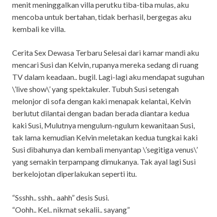
menit meninggalkan villa perutku tiba-tiba mulas, aku
mencoba untuk bertahan, tidak berhasil, bergegas aku
kembali ke villa.
Cerita Sex Dewasa Terbaru Selesai dari kamar mandi aku
mencari Susi dan Kelvin, rupanya mereka sedang di ruang
TV dalam keadaan.. bugil. Lagi-lagi aku mendapat suguhan
\’live show\’ yang spektakuler. Tubuh Susi setengah
melonjor di sofa dengan kaki menapak kelantai, Kelvin
berlutut dilantai dengan badan berada diantara kedua
kaki Susi, Mulutnya mengulum-ngulum kewanitaan Susi,
tak lama kemudian Kelvin meletakan kedua tungkai kaki
Susi dibahunya dan kembali menyantap \’segitiga venus\’
yang semakin terpampang dimukanya. Tak ayal lagi Susi
berkelojotan diperlakukan seperti itu.
“Ssshh.. sshh.. aahh” desis Susi.
“Oohh.. Kel.. nikmat sekalii.. sayang”