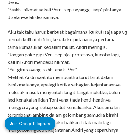
desis.
“Ssshh.. nikmat sekali Verr.. isep sayangg.. isep” pintanya
diselah-selah desisannya.
Aku tak tahu harus berbuat bagaimana, kuikuti saja apa yg
pernah kulihat di film, kepala kejantanannya pertama-
tama kumasukan kedalam mulut, Andri meringis.
“Jangan pake gigi Ver.. isep aja” protesnya, kucoba lagi,
kali ini Andri mendesis nikmat.
“Ya.. gitu sayang.. sshh.. enak.. Ver”
Melihat Andri saat itu membuatku turut larut dalam
kenikmatannya, apalagi ketika sebagian kejantanannya
melesak masuk menyentuh langit-langit mulutku, belum
lagi kenakalan lidah Toni yang tiada henti-hentinya
menggerayangi setiap sudut kemaluanku. Aku semakin
terombang-ambing dalam gelombang samudra birahi
yang melanda tubuhku, aku bahkan tidak malu lagi
Join Group Telegram
mengocok-ngocok kejantanan Andri yang separuhnya