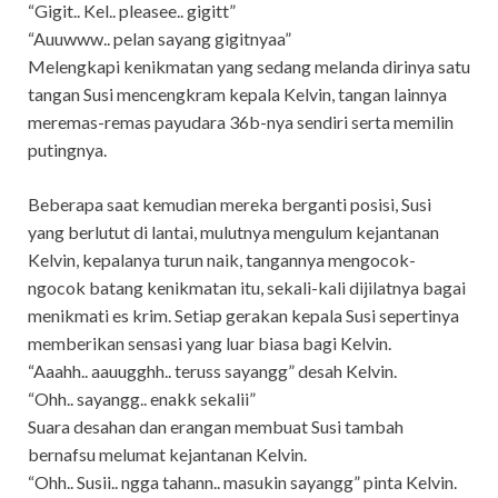
“Gigit.. Kel.. pleasee.. gigitt”
“Auuwww.. pelan sayang gigitnyaa”
Melengkapi kenikmatan yang sedang melanda dirinya satu
tangan Susi mencengkram kepala Kelvin, tangan lainnya
meremas-remas payudara 36b-nya sendiri serta memilin
putingnya.
Beberapa saat kemudian mereka berganti posisi, Susi
yang berlutut di lantai, mulutnya mengulum kejantanan
Kelvin, kepalanya turun naik, tangannya mengocok-
ngocok batang kenikmatan itu, sekali-kali dijilatnya bagai
menikmati es krim. Setiap gerakan kepala Susi sepertinya
memberikan sensasi yang luar biasa bagi Kelvin.
“Aaahh.. aauugghh.. teruss sayangg” desah Kelvin.
“Ohh.. sayangg.. enakk sekalii”
Suara desahan dan erangan membuat Susi tambah
bernafsu melumat kejantanan Kelvin.
“Ohh.. Susii.. ngga tahann.. masukin sayangg” pinta Kelvin.