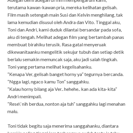
terutama kawan-kawan pria, mereka kelihatan gelisah.
Film masih setengah main Susi dan Kelvin menghilang, tak
lama kemudian disusul oleh Andra dan Vito. Tinggal aku,
Toni dan Andri, kami duduk dilantai bersandar pada sofa,
aku di tengah. Melihat adegan film yang bertambah panas
membuat birahiku terusik. Rasa gatal menyeruak
dikewanitaanku mengelitik sekujur tubuh dan setiap detik
berlalu semakin memuncak saja, aku jadi salah tingkah.
Toni yang pertama melihat kegelisahanku.
“Kenapa Ver, gelisah banget horny ya” tegurnya bercanda.
“Ngga lagi, ngaco kamu Ton” sanggahku.
“Kalau horny bilang aja Ver.. hehehe.. kan ada kita-kita”
Andri menimpali.
“Rese\’ nih berdua, nonton aja tuh” sanggahku lagi menahan
malu.
Toni tidak begitu saja menerima sanggahanku, diantara