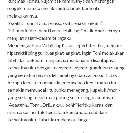
kuremas-remas, kujambak rambutnya dan merengek-
rengek meminta mereka untuk tidak berhenti
melakukannya.
“Aaahh.. Tonn.. Drii.. teruss.. sshh.. enakk sekalii”
“Nikmatin Ver.. nanti bakal lebih lagi” bisik Andri seraya
menjilat dalam-dalam telingaku.
Mendengar kata \’lebih lagi\’ aku seperti tersihir, menjadi
hiperaktif pinggul kuangkat-angkat, ingin Toni melakukan
lebih dari sekedar menjilat, ia memahami, disantapnya
kewanitaanku dengan menyedot-nyedot gundukan daging
yang semakin basah oleh ludahnya dan cairanku. Tidak
berapa lama kemudian aku merasakan kenikmatan itu
semakin memuncak, tubuhku menegang, kupeluk Andri-
yang sedang menikmati puting susu-dengan kuatnya.
“Aaagghh.. Tonn.. Drii.. akuu.. oohh” jeritku keras, dan
merasakan hentak-hentakan kenikmatan didalam
kewanitaanku. Tubuhku melemas.. lungai.