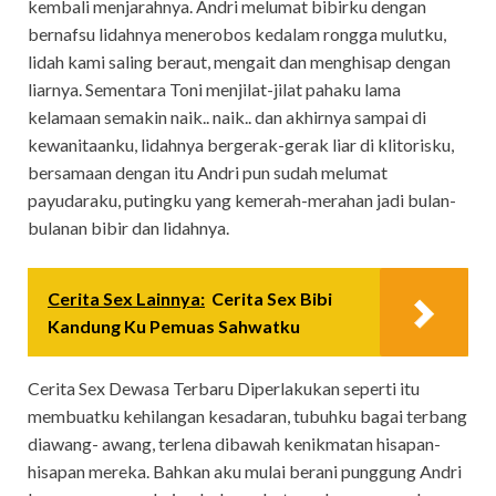
kembali menjarahnya. Andri melumat bibirku dengan
bernafsu lidahnya menerobos kedalam rongga mulutku,
lidah kami saling beraut, mengait dan menghisap dengan
liarnya. Sementara Toni menjilat-jilat pahaku lama
kelamaan semakin naik.. naik.. dan akhirnya sampai di
kewanitaanku, lidahnya bergerak-gerak liar di klitorisku,
bersamaan dengan itu Andri pun sudah melumat
payudaraku, putingku yang kemerah-merahan jadi bulan-
bulanan bibir dan lidahnya.
Cerita Sex Lainnya:
Cerita Sex Bibi
Kandung Ku Pemuas Sahwatku
Cerita Sex Dewasa Terbaru Diperlakukan seperti itu
membuatku kehilangan kesadaran, tubuhku bagai terbang
diawang- awang, terlena dibawah kenikmatan hisapan-
hisapan mereka. Bahkan aku mulai berani punggung Andri