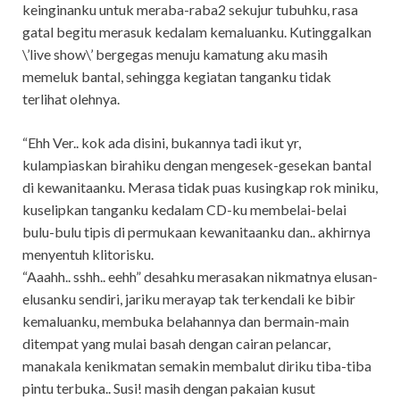
keinginanku untuk meraba-raba2 sekujur tubuhku, rasa
gatal begitu merasuk kedalam kemaluanku. Kutinggalkan
\’live show\’ bergegas menuju kama
tung aku masih
memeluk bantal, sehingga kegiatan tanganku tidak
terlihat olehnya.
“Ehh Ver.. kok ada disini, bukannya tadi ikut y
r,
kulampiaskan birahiku dengan mengesek-gesekan bantal
di kewanitaanku. Merasa tidak puas kusingkap rok miniku,
kuselipkan tanganku kedalam CD-ku membelai-belai
bulu-bulu tipis di permukaan kewanitaanku dan.. akhirnya
menyentuh klitorisku.
“Aaahh.. sshh.. eehh” desahku merasakan nikmatnya elusan-
elusanku sendiri, jariku merayap tak terkendali ke bibir
kemaluanku, membuka belahannya dan bermain-main
ditempat yang mulai basah dengan cairan pelancar,
manakala kenikmatan semakin membalut diriku tiba-tiba
pintu terbuka.. Susi! masih dengan pakaian kusut