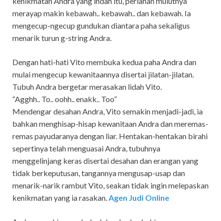
kenikmatan Andra yang indah itu, perlahan mulutnya
merayap makin kebawah.. kebawah.. dan kebawah. Ia
mengecup-ngecup gundukan diantara paha sekaligus
menarik turun g-string Andra.
Dengan hati-hati Vito membuka kedua paha Andra dan
mulai mengecup kewanitaannya disertai jilatan-jilatan.
Tubuh Andra bergetar merasakan lidah Vito.
“Agghh.. To.. oohh.. enakk.. Too”
Mendengar desahan Andra, Vito semakin menjadi-jadi, ia
bahkan menghisap-hisap kewanitaan Andra dan meremas-
remas payudaranya dengan liar. Hentakan-hentakan birahi
sepertinya telah menguasai Andra, tubuhnya
menggelinjang keras disertai desahan dan erangan yang
tidak berkeputusan, tangannya mengusap-usap dan
menarik-narik rambut Vito, seakan tidak ingin melepaskan
kenikmatan yang ia rasakan.
Agen Judi Online