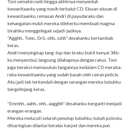
Toni semakin naik hingga akhirnya menyentuh
kewanitaanku yang masih terbalut CD. Elusan-elusan di
kewanitaanku, remasan Andri di payudaraku dan
kehangatan mulut mereka dileherku membuat magma
birahiku menggelegak sejadi-jadinya.
“Agghh.. Tonn.. Drii.. ohh.. sshh” desahanku bertambah
keras.
Andri menyingkap tang-top dan braku bukit kenyal 34b-
ku menyembul, langsung dilahapnya dengan rakus. Toni
juga beraksi memasukan tangannya kedalam CD meraba-
raba kewanitaanku yang sudah basah oleh cairan pelicin.
Aku jadi tak terkendali dengan serangan mereka tubuhku
bergelinjang keras.
“Emmhh.. aahh.. ohh.. aagghh” desahanku berganti menjadi
erangan-erangan.
Mereka melucuti seluruh penutup tubuhku, tubuh polosku
dibaringkan dilantai beralas karpet dan mereka pun