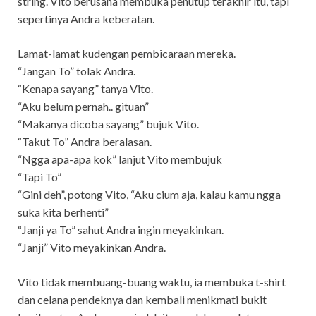
string. Vito berusaha membuka penutup terakhir itu, tapi
sepertinya Andra keberatan.
Lamat-lamat kudengan pembicaraan mereka.
“Jangan To” tolak Andra.
“Kenapa sayang” tanya Vito.
“Aku belum pernah.. gituan”
“Makanya dicoba sayang” bujuk Vito.
“Takut To” Andra beralasan.
“Ngga apa-apa kok” lanjut Vito membujuk
“Tapi To”
“Gini deh”, potong Vito, “Aku cium aja, kalau kamu ngga
suka kita berhenti”
“Janji ya To” sahut Andra ingin meyakinkan.
“Janji” Vito meyakinkan Andra.
Vito tidak membuang-buang waktu, ia membuka t-shirt
dan celana pendeknya dan kembali menikmati bukit