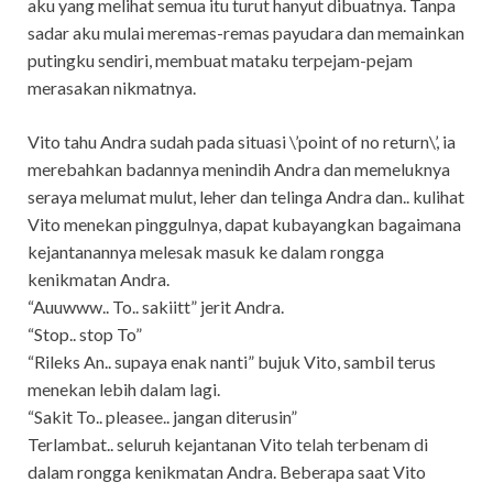
aku yang melihat semua itu turut hanyut dibuatnya. Tanpa
sadar aku mulai meremas-remas payudara dan memainkan
putingku sendiri, membuat mataku terpejam-pejam
merasakan nikmatnya.
Vito tahu Andra sudah pada situasi \’point of no return\’, ia
merebahkan badannya menindih Andra dan memeluknya
seraya melumat mulut, leher dan telinga Andra dan.. kulihat
Vito menekan pinggulnya, dapat kubayangkan bagaimana
kejantanannya melesak masuk ke dalam rongga
kenikmatan Andra.
“Auuwww.. To.. sakiitt” jerit Andra.
“Stop.. stop To”
“Rileks An.. supaya enak nanti” bujuk Vito, sambil terus
menekan lebih dalam lagi.
“Sakit To.. pleasee.. jangan diterusin”
Terlambat.. seluruh kejantanan Vito telah terbenam di
dalam rongga kenikmatan Andra. Beberapa saat Vito