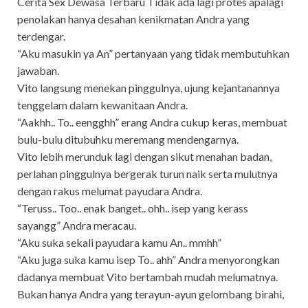
Cerita Sex Dewasa Terbaru Tidak ada lagi protes apalagi
penolakan hanya desahan kenikmatan Andra yang
terdengar.
“Aku masukin ya An” pertanyaan yang tidak membutuhkan
jawaban.
Vito langsung menekan pinggulnya, ujung kejantanannya
tenggelam dalam kewanitaan Andra.
“Aakhh.. To.. eengghh” erang Andra cukup keras, membuat
bulu-bulu ditubuhku meremang mendengarnya.
Vito lebih merunduk lagi dengan sikut menahan badan,
perlahan pinggulnya bergerak turun naik serta mulutnya
dengan rakus melumat payudara Andra.
“Teruss.. Too.. enak banget.. ohh.. isep yang kerass
sayangg” Andra meracau.
“Aku suka sekali payudara kamu An.. mmhh”
“Aku juga suka kamu isep To.. ahh” Andra menyorongkan
dadanya membuat Vito bertambah mudah melumatnya.
Bukan hanya Andra yang terayun-ayun gelombang birahi,