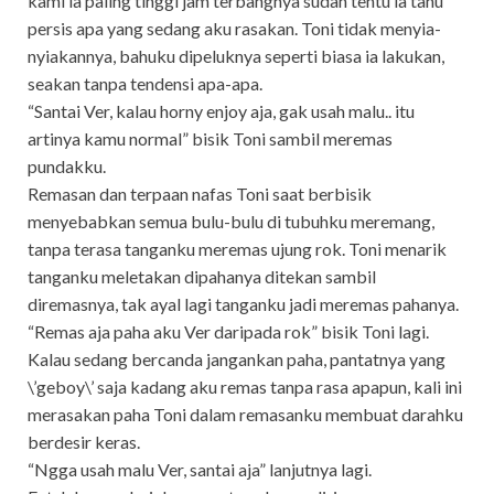
kami ia paling tinggi jam terbangnya sudah tentu ia tahu
persis apa yang sedang aku rasakan. Toni tidak menyia-
nyiakannya, bahuku dipeluknya seperti biasa ia lakukan,
seakan tanpa tendensi apa-apa.
“Santai Ver, kalau horny enjoy aja, gak usah malu.. itu
artinya kamu normal” bisik Toni sambil meremas
pundakku.
Remasan dan terpaan nafas Toni saat berbisik
menyebabkan semua bulu-bulu di tubuhku meremang,
tanpa terasa tanganku meremas ujung rok. Toni menarik
tanganku meletakan dipahanya ditekan sambil
diremasnya, tak ayal lagi tanganku jadi meremas pahanya.
“Remas aja paha aku Ver daripada rok” bisik Toni lagi.
Kalau sedang bercanda jangankan paha, pantatnya yang
\’geboy\’ saja kadang aku remas tanpa rasa apapun, kali ini
merasakan paha Toni dalam remasanku membuat darahku
berdesir keras.
“Ngga usah malu Ver, santai aja” lanjutnya lagi.