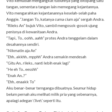
Vito kemudian mengangkat tubuhnya yang ditopang satu
tangan, sementara tangan lain memegang kejantannya.
Vito mengarahkan kejantanannya keselah-selah paha
Anggie. “Jangan To, katanya cuma cium aja” sergah Andra.
“Rileks An” bujuk Vito, sambil mengosok-gosok ujung
penisnya di kewanitaan Andra.
“Tapi.. To.. oohh.. aahh” protes Andra tenggelam dalam
desahannya sendiri.
“Nikmatin aja An”
“Ehh.. akkhh.. mpphh” Andra semakin mendesah
“Gitu An.. rileks.. nanti lebih enak lagi”
“He eh To.. eesshh”
“Enak An..?”
“Ehh.. enaakk To”
Aku benar-benar ternganga dibuatnya. Seumur hidup
belum pernah aku melihat milik pria yang sebenarnya,
apalagi adegan \’live\’ seperti itu.