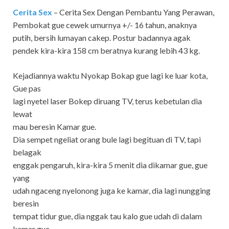
Cerita Sex
– Cerita Sex Dengan Pembantu Yang Perawan,
Pembokat gue cewek umurnya +/- 16 tahun, anaknya
putih, bersih lumayan cakep. Postur badannya agak
pendek kira-kira 158 cm beratnya kurang lebih 43 kg.
Kejadiannya waktu Nyokap Bokap gue lagi ke luar kota,
Gue pas
lagi nyetel laser Bokep diruang TV, terus kebetulan dia
lewat
mau beresin Kamar gue.
Dia sempet ngeliat orang bule lagi begituan di TV, tapi
belagak
enggak pengaruh, kira-kira 5 menit dia dikamar gue, gue
yang
udah ngaceng nyelonong juga ke kamar, dia lagi nungging
beresin
tempat tidur gue, dia nggak tau kalo gue udah di dalam
kamar gue