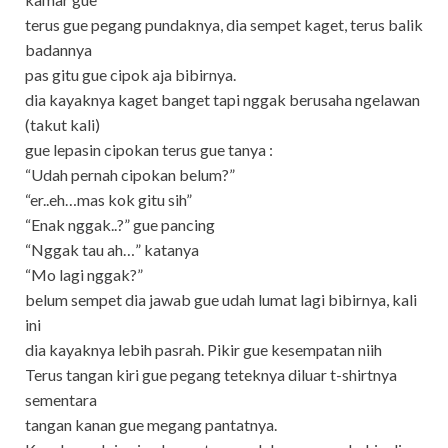
terus gue pegang pundaknya, dia sempet kaget, terus balik
badannya
pas gitu gue cipok aja bibirnya.
dia kayaknya kaget banget tapi nggak berusaha ngelawan
(takut kali)
gue lepasin cipokan terus gue tanya :
“Udah pernah cipokan belum?”
“er..eh…mas kok gitu sih”
“Enak nggak..?” gue pancing
“Nggak tau ah…” katanya
“Mo lagi nggak?”
belum sempet dia jawab gue udah lumat lagi bibirnya, kali
ini
dia kayaknya lebih pasrah. Pikir gue kesempatan niih
Terus tangan kiri gue pegang teteknya diluar t-shirtnya
sementara
tangan kanan gue megang pantatnya.