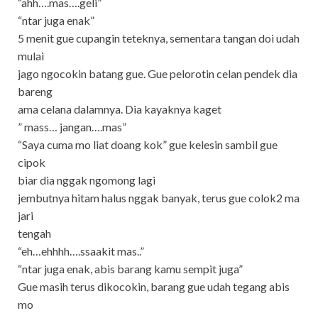
“ahh….mas….geli”
“ntar juga enak”
5 menit gue cupangin teteknya, sementara tangan doi udah
mulai
jago ngocokin batang gue. Gue pelorotin celan pendek dia
bareng
ama celana dalamnya. Dia kayaknya kaget
” mass… jangan….mas”
“Saya cuma mo liat doang kok” gue kelesin sambil gue
cipok
biar dia nggak ngomong lagi
jembutnya hitam halus nggak banyak, terus gue colok2 ma
jari
tengah
“eh…ehhhh….ssaakit mas..”
“ntar juga enak, abis barang kamu sempit juga”
Gue masih terus dikocokin, barang gue udah tegang abis
mo