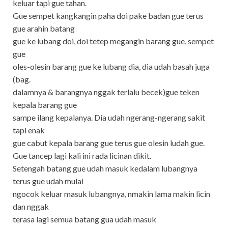
keluar tapi gue tahan.
Gue sempet kangkangin paha doi pake badan gue terus
gue arahin batang
gue ke lubang doi, doi tetep megangin barang gue, sempet
gue
oles-olesin barang gue ke lubang dia, dia udah basah juga
(bag.
dalamnya & barangnya nggak terlalu becek)gue teken
kepala barang gue
sampe ilang kepalanya. Dia udah ngerang-ngerang sakit
tapi enak
gue cabut kepala barang gue terus gue olesin ludah gue.
Gue tancep lagi kali ini rada licinan dikit.
Setengah batang gue udah masuk kedalam lubangnya
terus gue udah mulai
ngocok keluar masuk lubangnya, nmakin lama makin licin
dan nggak
terasa lagi semua batang gua udah masuk