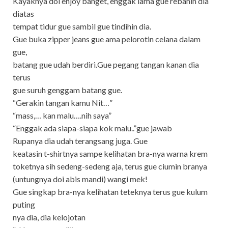
Kayaknya doi enjoy banget, enggak lama gue rebahin dia
diatas
tempat tidur gue sambil gue tindihin dia.
Gue buka zipper jeans gue ama pelorotin celana dalam
gue,
batang gue udah berdiri.Gue pegang tangan kanan dia
terus
gue suruh genggam batang gue.
“Gerakin tangan kamu Nit…”
“mass,… kan malu….nih saya”
“Enggak ada siapa-siapa kok malu..”gue jawab
Rupanya dia udah terangsang juga. Gue
keatasin t-shirtnya sampe kelihatan bra-nya warna krem
toketnya sih sedeng-sedeng aja, terus gue ciumin branya
(untungnya doi abis mandi) wangi mek!
Gue singkap bra-nya kelihatan teteknya terus gue kulum
puting
nya dia, dia kelojotan