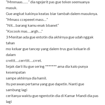
“Mmmaas……” dia ngejerit pas gue teken seemuanya
masuk.
Gue angkat kakinya keatas biar tambah dalem masuknya.
“Mmass ccepeeet mass…”
“Nit…barang kamu enak bbanet”
“Kocook mas….argh….”
3 Menitan ada gue entotin dia akhirnya gue udah nggak
tahan
mo keluar gue tancep yang dalem trus gue keluarin di
dalam
crettt….cerrttt….crret.
Sejak darii itu gue sering ******* ama dia kalo punya
kesempatan
sampe akhirnya dia hamil.
Itu perawan pertama yang gue dapetin. Nanti gue
sambung lagi
ceritanya waktu gue ngentotin dia di Kamar Mandi dia pas
lagi