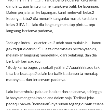
dimulai … aqu langsung mengajaknya balik ke lapangan.
Dalem perjalanan ke lapangan, kami melewati kelas2
kosong … tiba2 dia menarik tanganku masuk ke dalem
kelas 3 IPA 1 … lalu dia langsung menutup pintu … aqu
langsung bertanya padanya,
“ada apa indra … quarter ke-2 udah mau mulai nih … kamu
gak taqut dicariin??”. Dia tak membalas pertanyaanku,
melainkan langsung memelukku dari belakang, dan dia
berbisik lagi padaqu,
“Body kamu bagus ya sekali ya Shin ..” Aaaahhhh. aqu tak
bisa berbuat apa2 selain berbalik badan serta menatap
matanya …. dan tersenyum padanya.
Lalu ia membuka pakaian basket dan celananya, sehingga
ia hanya mengenakan celana dalem saja. Terlihat jelas
padaqu bahwa “kemaluan”-nya sudah tegang dibaik celana
dalemnya. Ia memegang tanganku dan menuntun tanganku