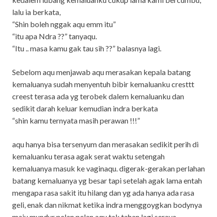
lalu ia berkata,
“Shin boleh nggak aqu emm itu”
“itu apa Ndra ??” tanyaqu.
“Itu .. masa kamu gak tau sih ??” balasnya lagi.
Sebelom aqu menjawab aqu merasakan kepala batang
kemaluanya sudah menyentuh bibir kemaluanku cresttt
creest terasa ada yg terobek dalem kemaluanku dan
sedikit darah keluar kemudian indra berkata
“shin kamu ternyata masih perawan !!!”
aqu hanya bisa tersenyum dan merasakan sedikit perih di
kemaluanku terasa agak serat waktu setengah
kemaluanya masuk ke vaginaqu. digerak-gerakan perlahan
batang kemaluanya yg besar tapi setelah agak lama entah
mengapa rasa sakit itu hilang dan yg ada hanya ada rasa
geli, enak dan nikmat ketika indra menggoygkan bodynya
maju mundur pelan pelan aqu tak tahan lagi seraya