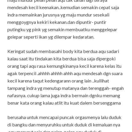
mendesah kecil keenakan..kemudian semakin cepat saja
indra memainkan jurusnya yg maju mundur sesekali
menggoygnya kekiri kekanan.dan dipuntir- puntir
putingku yg pink yg semakin membuatku menggelepar
gelepar seperti ikan yg dilempar kedaratan.
Keringat sudah membasahi body kita berdua aqu sadari
kalau saat itu tindakan kita berdua bisa saja dipergoki
orang tapi aqu rasa kemungkinanya kecil karena kelas itu
agak terpencil .ahhhh ahhhh ahhh aqu mendesah dgn suara
kecil karena taqut kedengarann orang lain ..kullihat
tampang indra yg menutup matanya dan terenggah- engah
nafasnya. cukup lama juga indra bermain dgnku memang
benar kata orang kalau atlit itu kuat dalem bersenggama
berusaha untuk mencapai puncak orgasmenya lalu duduk
di bangku dan menyuruhku untuk duduk di kemaluan nya
.aqu menurut saja dan pelan-pelan aqu duduk di