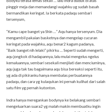
Bodyku terasa lemas sekali … lalu Indra duduk di atas
pinggir meja dan memandangi wajahku yg sudah basah
bermandikan keringat. Ia berkata padaqu sembari
tersenyum,
“Kamu cape banget ya Shin …” Aqu hanya tersenyum. Dia
mengambil pakaian basketnya dan mengelap cucuran
keringat pada wajahku, aqu benar2 kagum padanya,
“Baik banget nih lelaki” pikirku … Seperti sudah mengerti,
aqu jongkok di hadapannya, lalu mulai mengelus ngelus
kemaluannya, sembari sesekali menjilati dan menciuminya,
aqu juga tak tau bagaimana aqu bisa bereaksi seperti itu,
yg ada di pikiranku hanya membalas perbuatannya
padaqu, dan cara yg kulaqukan ini pernah kulihat dari salah
satu film yg pernah kutonton.
Indra hanya meregankan bodynya ke belakang sembari
mengeluarkan suara2 yg malah makin membuatku ingin