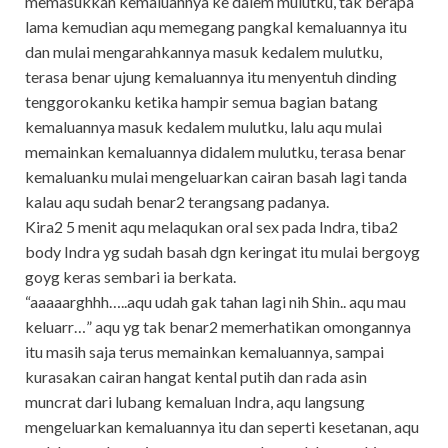
memasukkan kemaluannya ke dalem mulutku, tak berapa
lama kemudian aqu memegang pangkal kemaluannya itu
dan mulai mengarahkannya masuk kedalem mulutku,
terasa benar ujung kemaluannya itu menyentuh dinding
tenggorokanku ketika hampir semua bagian batang
kemaluannya masuk kedalem mulutku, lalu aqu mulai
memainkan kemaluannya didalem mulutku, terasa benar
kemaluanku mulai mengeluarkan cairan basah lagi tanda
kalau aqu sudah benar2 terangsang padanya.
Kira2 5 menit aqu melaqukan oral sex pada Indra, tiba2
body Indra yg sudah basah dgn keringat itu mulai bergoyg
goyg keras sembari ia berkata.
“aaaaarghhh…..aqu udah gak tahan lagi nih Shin.. aqu mau
keluarr…” aqu yg tak benar2 memerhatikan omongannya
itu masih saja terus memainkan kemaluannya, sampai
kurasakan cairan hangat kental putih dan rada asin
muncrat dari lubang kemaluan Indra, aqu langsung
mengeluarkan kemaluannya itu dan seperti kesetanan, aqu