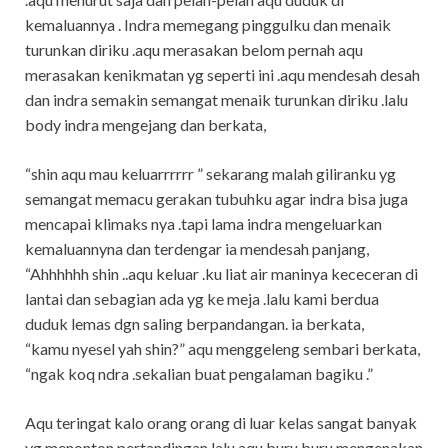
kemaluannya . Indra memegang pinggulku dan menaik
turunkan diriku .aqu merasakan belom pernah aqu
merasakan kenikmatan yg seperti ini .aqu mendesah desah
dan indra semakin semangat menaik turunkan diriku .lalu
body indra mengejang dan berkata,
“shin aqu mau keluarrrrrr ” sekarang malah giliranku yg
semangat memacu gerakan tubuhku agar indra bisa juga
mencapai klimaks nya .tapi lama indra mengeluarkan
kemaluannyna dan terdengar ia mendesah panjang,
“Ahhhhhh shin ..aqu keluar .ku liat air maninya kececeran di
lantai dan sebagian ada yg ke meja .lalu kami berdua
duduk lemas dgn saling berpandangan. ia berkata,
“kamu nyesel yah shin?” aqu menggeleng sembari berkata,
“ngak koq ndra .sekalian buat pengalaman bagiku .”
Aqu teringat kalo orang orang di luar kelas sangat banyak
yg menonton pertandingan lalu aqu buru buru mengenakan