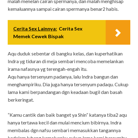
malah menelan cairan spermanya, dan malah menghisap
kemaluannya sampai cairan spermanya benar2 habis.
Cerita Sex Lainnya:
Cerita Sex
Memek Cewek Bispak
Aqu duduk sebentar di bangku kelas, dan kuperhatikan
Indra yg tiduran di meja sembari mencoba memelankan
irama nafasnya yg terengah-engah itu.
Aqu hanya tersenyum padanya, lalu Indra bangun dan
menghampiriku. Dia juga hanya tersenyum padaqu. Cukup
lama kami berpandangan dgn keadaan bugil dan basah
berkeringat.
“Kamu cantik dan baik banget ya Shin” katanya tiba2 aqu
hanya tertawa kecil dan mulai mencium bibirnya. Indra
membalas dgn nafsu sembari memasukkan tangannya
kedalem lubang kemaluanku cukup lama kami bercumbu,