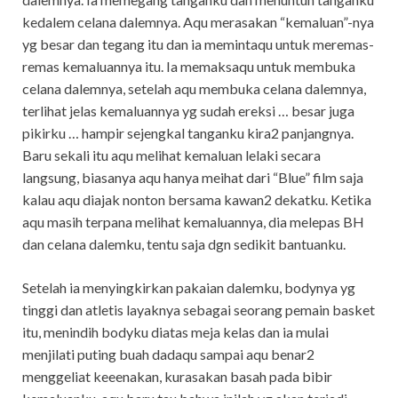
kedalem celana dalemnya. Aqu merasakan “kemaluan”-nya
yg besar dan tegang itu dan ia memintaqu untuk meremas-
remas kemaluannya itu. Ia memaksaqu untuk membuka
celana dalemnya, setelah aqu membuka celana dalemnya,
terlihat jelas kemaluannya yg sudah ereksi … besar juga
pikirku … hampir sejengkal tanganku kira2 panjangnya.
Baru sekali itu aqu melihat kemaluan lelaki secara
langsung, biasanya aqu hanya meihat dari “Blue” film saja
kalau aqu diajak nonton bersama kawan2 dekatku. Ketika
aqu masih terpana melihat kemaluannya, dia melepas BH
dan celana dalemku, tentu saja dgn sedikit bantuanku.
Setelah ia menyingkirkan pakaian dalemku, bodynya yg
tinggi dan atletis layaknya sebagai seorang pemain basket
itu, menindih bodyku diatas meja kelas dan ia mulai
menjilati puting buah dadaqu sampai aqu benar2
menggeliat keeenakan, kurasakan basah pada bibir