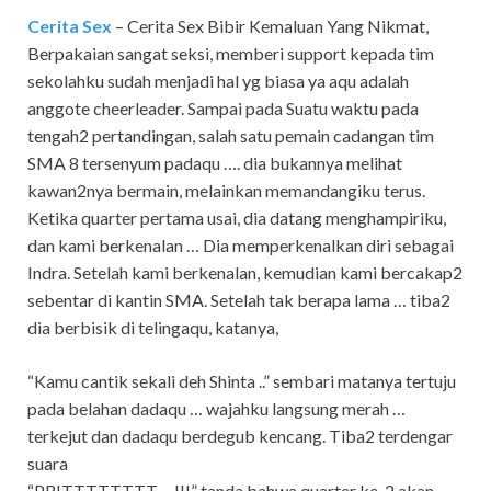
Cerita Sex
– Cerita Sex Bibir Kemaluan Yang Nikmat,
Berpakaian sangat seksi, memberi support kepada tim
sekolahku sudah menjadi hal yg biasa ya aqu adalah
anggote cheerleader. Sampai pada Suatu waktu pada
tengah2 pertandingan, salah satu pemain cadangan tim
SMA 8 tersenyum padaqu …. dia bukannya melihat
kawan2nya bermain, melainkan memandangiku terus.
Ketika quarter pertama usai, dia datang menghampiriku,
dan kami berkenalan … Dia memperkenalkan diri sebagai
Indra. Setelah kami berkenalan, kemudian kami bercakap2
sebentar di kantin SMA. Setelah tak berapa lama … tiba2
dia berbisik di telingaqu, katanya,
“Kamu cantik sekali deh Shinta ..” sembari matanya tertuju
pada belahan dadaqu … wajahku langsung merah …
terkejut dan dadaqu berdegub kencang. Tiba2 terdengar
suara
“PRITTTTTTTT….!!!” tanda bahwa quarter ke-2 akan