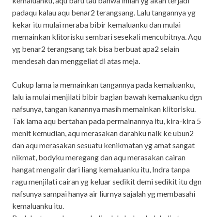
kemaluanku, aqu baru tau bahwa inilah yg akan terjadi
padaqu kalau aqu benar2 terangsang. Lalu tangannya yg
kekar itu mulai meraba bibir kemaluanku dan mulai
memainkan klitorisku sembari sesekali mencubitnya. Aqu
yg benar2 terangsang tak bisa berbuat apa2 selain
mendesah dan menggeliat di atas meja.
Cukup lama ia memainkan tangannya pada kemaluanku,
lalu ia mulai menjilati bibir bagian bawah kemaluanku dgn
nafsunya, tangan kanannya masih memainkan klitorisku.
Tak lama aqu bertahan pada permainannya itu, kira-kira 5
menit kemudian, aqu merasakan darahku naik ke ubun2
dan aqu merasakan sesuatu kenikmatan yg amat sangat
nikmat, bodyku meregang dan aqu merasakan cairan
hangat mengalir dari liang kemaluanku itu, Indra tanpa
ragu menjilati cairan yg keluar sedikit demi sedikit itu dgn
nafsunya sampai hanya air liurnya sajalah yg membasahi
kemaluanku itu.