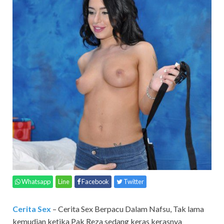
Whatsapp
Line
Facebook
Twitter
Cerita Sex
– Cerita Sex Berpacu Dalam Nafsu,
Tak lama
kemudian ketika Pak Reza sedang keras kerasnya