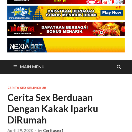
MAIN MENU
CERITA SEX SELINGKUH
Cerita Sex Berduaan
Dengan Kakak Iparku
DiRumah
April 29, 2020
-
by
Ceritasex1