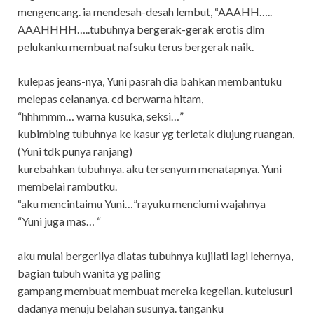
mengencang. ia mendesah-desah lembut, “AAAHH…..
AAAHHHH…..tubuhnya bergerak-gerak erotis dlm
pelukanku membuat nafsuku terus bergerak naik.
kulepas jeans-nya, Yuni pasrah dia bahkan membantuku
melepas celananya. cd berwarna hitam,
“hhhmmm… warna kusuka, seksi…”
kubimbing tubuhnya ke kasur yg terletak diujung ruangan,
(Yuni tdk punya ranjang)
kurebahkan tubuhnya. aku tersenyum menatapnya. Yuni
membelai rambutku.
“aku mencintaimu Yuni…”rayuku menciumi wajahnya
“Yuni juga mas… “
aku mulai bergerilya diatas tubuhnya kujilati lagi lehernya,
bagian tubuh wanita yg paling
gampang membuat membuat mereka kegelian. kutelusuri
dadanya menuju belahan susunya. tanganku