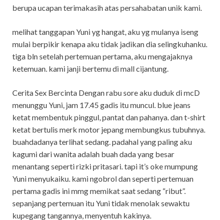
berupa ucapan terimakasih atas persahabatan unik kami.
melihat tanggapan Yuni yg hangat, aku yg mulanya iseng
mulai berpikir kenapa aku tidak jadikan dia selingkuhanku.
tiga bln setelah pertemuan pertama, aku mengajaknya
ketemuan. kami janji bertemu di mall cijantung.
Cerita Sex Bercinta Dengan rabu sore aku duduk di mcD
menunggu Yuni, jam 17.45 gadis itu muncul. blue jeans
ketat membentuk pinggul, pantat dan pahanya. dan t-shirt
ketat bertulis merk motor jepang membungkus tubuhnya.
buahdadanya terlihat sedang. padahal yang paling aku
kagumi dari wanita adalah buah dada yang besar
menantang seperti rizki pritasari. tapi it’s oke mumpung
Yuni menyukaiku. kami ngobrol dan seperti pertemuan
pertama gadis ini mmg memikat saat sedang “ribut”.
sepanjang pertemuan itu Yuni tidak menolak sewaktu
kupegang tangannya, menyentuh kakinya.