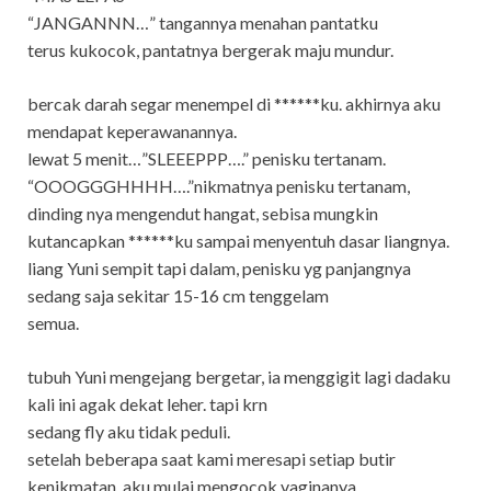
“JANGANNN…” tangannya menahan pantatku
terus kukocok, pantatnya bergerak maju mundur.
bercak darah segar menempel di ******ku. akhirnya aku
mendapat keperawanannya.
lewat 5 menit…”SLEEEPPP….” penisku tertanam.
“OOOGGGHHHH….”nikmatnya penisku tertanam,
dinding nya mengendut hangat, sebisa mungkin
kutancapkan ******ku sampai menyentuh dasar liangnya.
liang Yuni sempit tapi dalam, penisku yg panjangnya
sedang saja sekitar 15-16 cm tenggelam
semua.
tubuh Yuni mengejang bergetar, ia menggigit lagi dadaku
kali ini agak dekat leher. tapi krn
sedang fly aku tidak peduli.
setelah beberapa saat kami meresapi setiap butir
kenikmatan. aku mulai mengocok vaginanya.