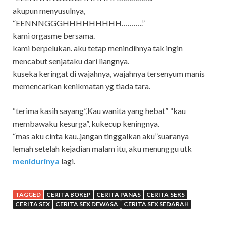
akupun menyusulnya,
“EENNNGGGHHHHHHHHH………..”
kami orgasme bersama.
kami berpelukan. aku tetap menindihnya tak ingin
mencabut senjataku dari liangnya.
kuseka keringat di wajahnya, wajahnya tersenyum manis
memencarkan kenikmatan yg tiada tara.
“terima kasih sayang”,Kau wanita yang hebat” “kau
membawaku kesurga”, kukecup keningnya.
“mas aku cinta kau..jangan tinggalkan aku”suaranya
lemah setelah kejadian malam itu, aku menunggu utk
menidurinya
lagi.
TAGGED
CERITA BOKEP
CERITA PANAS
CERITA SEKS
CERITA SEX
CERITA SEX DEWASA
CERITA SEX SEDARAH