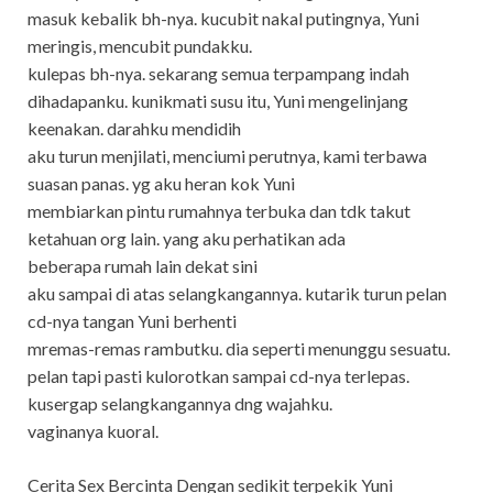
masuk kebalik bh-nya. kucubit nakal putingnya, Yuni
meringis, mencubit pundakku.
kulepas bh-nya. sekarang semua terpampang indah
dihadapanku. kunikmati susu itu, Yuni mengelinjang
keenakan. darahku mendidih
aku turun menjilati, menciumi perutnya, kami terbawa
suasan panas. yg aku heran kok Yuni
membiarkan pintu rumahnya terbuka dan tdk takut
ketahuan org lain. yang aku perhatikan ada
beberapa rumah lain dekat sini
aku sampai di atas selangkangannya. kutarik turun pelan
cd-nya tangan Yuni berhenti
mremas-remas rambutku. dia seperti menunggu sesuatu.
pelan tapi pasti kulorotkan sampai cd-nya terlepas.
kusergap selangkangannya dng wajahku.
vaginanya kuoral.
Cerita Sex Bercinta Dengan sedikit terpekik Yuni