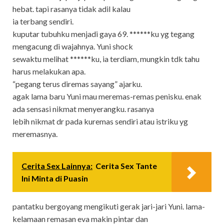
hebat. tapi rasanya tidak adil kalau
ia terbang sendiri.
kuputar tubuhku menjadi gaya 69. ******ku yg tegang
mengacung di wajahnya. Yuni shock
sewaktu melihat ******ku, ia terdiam, mungkin tdk tahu
harus melakukan apa.
“pegang terus diremas sayang” ajarku.
agak lama baru Yuni mau meremas-remas penisku. enak
ada sensasi nikmat menyerangku. rasanya
lebih nikmat dr pada kuremas sendiri atau istriku yg
meremasnya.
Cerita Sex Lainnya:
Cerita Sex Tante
Ini Minta di Puasin
pantatku bergoyang mengikuti gerak jari-jari Yuni. lama-
kelamaan remasan eva makin pintar dan