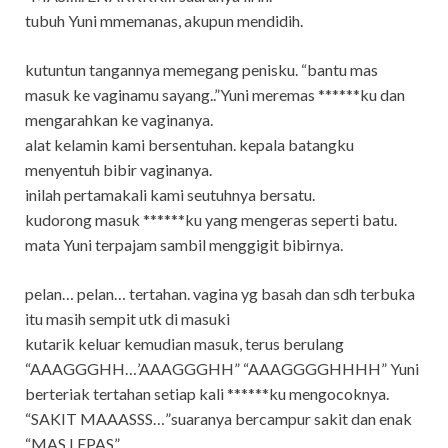
tubuh Yuni mmemanas, akupun mendidih.
kutuntun tangannya memegang penisku. “bantu mas
masuk ke vaginamu sayang..”Yuni meremas ******ku dan
mengarahkan ke vaginanya.
alat kelamin kami bersentuhan. kepala batangku
menyentuh bibir vaginanya.
inilah pertamakali kami seutuhnya bersatu.
kudorong masuk ******ku yang mengeras seperti batu.
mata Yuni terpajam sambil menggigit bibirnya.
pelan… pelan… tertahan. vagina yg basah dan sdh terbuka
itu masih sempit utk di masuki
kutarik keluar kemudian masuk, terus berulang
“AAAGGGHH…’AAAGGGHH” “AAAGGGGHHHH” Yuni
berteriak tertahan setiap kali ******ku mengocoknya.
“SAKIT MAAASSS…”suaranya bercampur sakit dan enak
“MAS LEPAS”