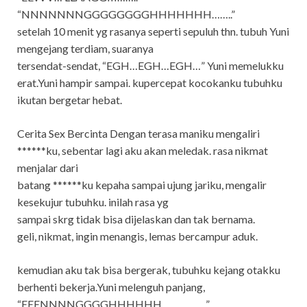
“NNNNNNNGGGGGGGGHHHHHHH……..”
setelah 10 menit yg rasanya seperti sepuluh thn. tubuh Yuni
mengejang terdiam, suaranya
tersendat-sendat, “EGH…EGH…EGH…” Yuni memelukku
erat.Yuni hampir sampai. kupercepat kocokanku tubuhku
ikutan bergetar hebat.
Cerita Sex Bercinta Dengan terasa maniku mengaliri
******ku, sebentar lagi aku akan meledak. rasa nikmat
menjalar dari
batang ******ku kepaha sampai ujung jariku, mengalir
kesekujur tubuhku. inilah rasa yg
sampai skrg tidak bisa dijelaskan dan tak bernama.
geli, nikmat, ingin menangis, lemas bercampur aduk.
kemudian aku tak bisa bergerak, tubuhku kejang otakku
berhenti bekerja.Yuni melenguh panjang,
“EEENNNNGGGGHHHHHH……………..”