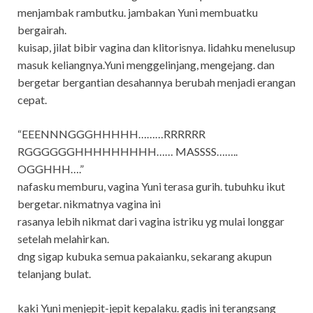
menjambak rambutku. jambakan Yuni membuatku
bergairah.
kuisap, jilat bibir vagina dan klitorisnya. lidahku menelusup
masuk keliangnya.Yuni menggelinjang, mengejang. dan
bergetar bergantian desahannya berubah menjadi erangan
cepat.
“EEENNNGGGHHHHH………RRRRRR
RGGGGGGHHHHHHHHH…… MASSSS……..
OGGHHH….”
nafasku memburu, vagina Yuni terasa gurih. tubuhku ikut
bergetar. nikmatnya vagina ini
rasanya lebih nikmat dari vagina istriku yg mulai longgar
setelah melahirkan.
dng sigap kubuka semua pakaianku, sekarang akupun
telanjang bulat.
kaki Yuni menjepit-jepit kepalaku. gadis ini terangsang