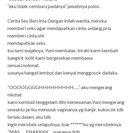
“aku tidak cemburu padanya” jawabnya polos.
Cerita Sex Bercinta Dengan inilah wanita, mereka
memberi seks agar mendapatkan cinta. sedang pria
memberi cinta utk
mendapatkan seks.
kuciumi wajahnya, Yuni membalas. birahi kami kembali
bangkit. kulit kami bergesekan membawa
sensasi nokmat.
susunya hangat lembut dan kenyal menggosok dadaku.
“OOOOGGGGHHHHHHHHH…..” aku mengerang
nikmat
kami kembali tenggelam dlm kemesuman.Yuni mengerang
sewaktu jariku menusuk vaginanya yg banjir. kukocok tdk
terlalu dalam, aku tdk
ingin merobek selaputnya, biar ******ku yg merobeknya.
“MAS….. ENAKKKK… suaranya lirih.