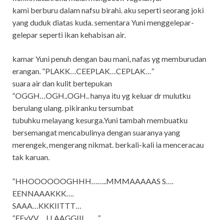
kami berburu dalam nafsu birahi. aku seperti seorang joki
yang duduk diatas kuda. sementara Yuni menggelepar-
gelepar seperti ikan kehabisan air.
kamar Yuni penuh dengan bau mani, nafas yg memburudan
erangan. “PLAKK…CEEPLAK…CEPLAK…”
suara air dan kulit bertepukan
“OGGH…OGH..OGH.. hanya itu yg keluar dr mulutku
berulang ulang. pikiranku tersumbat
tubuhku melayang kesurga.Yuni tambah membuatku
bersemangat mencabulinya dengan suaranya yang
merengek, mengerang nikmat. berkali-kali ia menceracau
tak karuan.
“HHOOOOOOGHHH……..MMMAAAAAS S….
EENNAAAKKK….
SAAA…KKKIITTT…
“EEvVV… LLAAGGIII……..”