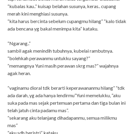
“kubalas kau..” kuisap belahan susunya, keras.. cupang
merah kini menghiasi susunya.
“kita harus bercinta sebelum cupangmu hilang” “kalo tidak
ada bencana yg bakal menimpa kita” kataku.
“Ngarang..”
sambil agak menindih tubuhnya, kubelai rambutnya.
“bolehkah perawanmu untukku sayang?”
“memangnya Yuni masih perawan skrg mas?” wajahnya
agak heran.
“vaginamu dioral tdk berarti keperawananmu hilang” “tdk
ada darah, yg ada hanya lendirmu”Yuni memelukku, “aku
suka pada mas sejak pertemuan pertama dan tiga bulan ini
telah jatuh cinta padamu mas”.
“sekarang aku telanjang dihadapanmu, semua milikmu
mas”
“aku sdh beristri” kataku