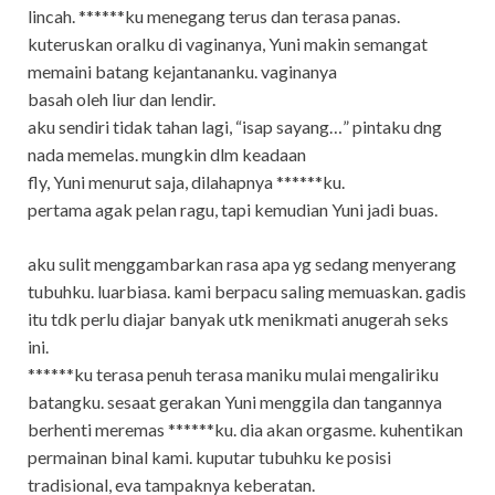
lincah. ******ku menegang terus dan terasa panas.
kuteruskan oralku di vaginanya, Yuni makin semangat
memaini batang kejantananku. vaginanya
basah oleh liur dan lendir.
aku sendiri tidak tahan lagi, “isap sayang…” pintaku dng
nada memelas. mungkin dlm keadaan
fly, Yuni menurut saja, dilahapnya ******ku.
pertama agak pelan ragu, tapi kemudian Yuni jadi buas.
aku sulit menggambarkan rasa apa yg sedang menyerang
tubuhku. luarbiasa. kami berpacu saling memuaskan. gadis
itu tdk perlu diajar banyak utk menikmati anugerah seks
ini.
******ku terasa penuh terasa maniku mulai mengaliriku
batangku. sesaat gerakan Yuni menggila dan tangannya
berhenti meremas ******ku. dia akan orgasme. kuhentikan
permainan binal kami. kuputar tubuhku ke posisi
tradisional, eva tampaknya keberatan.