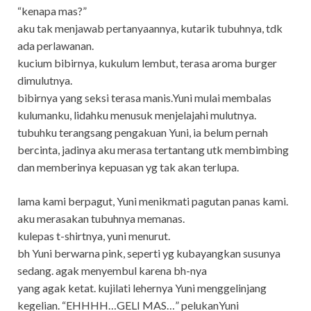
“kenapa mas?”
aku tak menjawab pertanyaannya, kutarik tubuhnya, tdk
ada perlawanan.
kucium bibirnya, kukulum lembut, terasa aroma burger
dimulutnya.
bibirnya yang seksi terasa manis.Yuni mulai membalas
kulumanku, lidahku menusuk menjelajahi mulutnya.
tubuhku terangsang pengakuan Yuni, ia belum pernah
bercinta, jadinya aku merasa tertantang utk membimbing
dan memberinya kepuasan yg tak akan terlupa.
lama kami berpagut, Yuni menikmati pagutan panas kami.
aku merasakan tubuhnya memanas.
kulepas t-shirtnya, yuni menurut.
bh Yuni berwarna pink, seperti yg kubayangkan susunya
sedang. agak menyembul karena bh-nya
yang agak ketat. kujilati lehernya Yuni menggelinjang
kegelian. “EHHHH…GELI MAS…” pelukanYuni