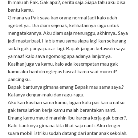
Ih malu ah Pak. Gak apa2, cerita saja. Siapa tahu aku bisa
bantu kamu.
Gimana ya Pak saya kan orang normal jadi kalo udah
ngebet ya.. Dia diam sejenak, kelihatannya ragu untuk
mengatakannya. Aku diam saja menunggu, akhirnya.. Saya
jadi masturbasi. Habis mau sama siapa lagi kan sekarang
sudah gak punya pacar lagi. Bapak jangan ketawain saya
ya maaf kalo saya ngomong apa adanya lanjutnya.
Kasihan juga ya kamu, kalo ada kesempatan mau gak
kamu aku bantuin nglepas hasrat kamu saat muncul?
pancingku.
Bapak bantunya gimana emang Bapak mau sama saya.?
Katanya dengan malu dan ragu-ragu.
Aku kan kasihan sama kamu, lagian kalo pas kamu nafsu
gak tersalurkan kerja kamu malah berantakan nanti.
Emang kamu mau dimarahin Ibu karena kerja gak bener?,
Kalo bantunya gimana kita lihat saja nanti. Aku denger
suara mobil, istriku sudah datang dari antar anak sekolah.