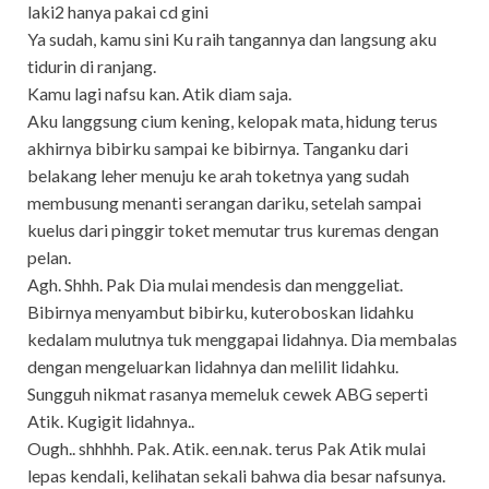
laki2 hanya pakai cd gini
Ya sudah, kamu sini Ku raih tangannya dan langsung aku
tidurin di ranjang.
Kamu lagi nafsu kan. Atik diam saja.
Aku langgsung cium kening, kelopak mata, hidung terus
akhirnya bibirku sampai ke bibirnya. Tanganku dari
belakang leher menuju ke arah toketnya yang sudah
membusung menanti serangan dariku, setelah sampai
kuelus dari pinggir toket memutar trus kuremas dengan
pelan.
Agh. Shhh. Pak Dia mulai mendesis dan menggeliat.
Bibirnya menyambut bibirku, kuteroboskan lidahku
kedalam mulutnya tuk menggapai lidahnya. Dia membalas
dengan mengeluarkan lidahnya dan melilit lidahku.
Sungguh nikmat rasanya memeluk cewek ABG seperti
Atik. Kugigit lidahnya..
Ough.. shhhhh. Pak. Atik. een.nak. terus Pak Atik mulai
lepas kendali, kelihatan sekali bahwa dia besar nafsunya.