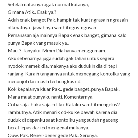
Setelah nafasnya agak normal kutanya,
Gimana Atik.. Enak ya.?
Aduh enak banget Pak, hampir tak kuat ngrasain ngrasain
nikmatnya.. jawabnya sambil ngos-ngosan.
Pemanasan aja mainnya Bapak enak banget, gimana kalo
punya Bapak yang masuk ya..
Mau..? Tanyaku. Mmm Dia hanya menggumam.
Aku sebenarnya juga sudah gak tahan untuk segera
nyodok memek dia, makanya aku dudukin dia di tepi
ranjang. Kuraih tangannya untuk memegang kontolku yang
menonjol dan masih terbungkus cd.
Kok kepalanya kluar Pak.. gede banget..punya Bapak.
Mana muat punyaku nanti. Komentarnya.
Coba saja..buka saja cd-ku. Kataku sambil mengelus2
rambutnya. Atik menarik cd-ku ke bawah karena dia
duduk di depanku saat kontolku yang sudah ngaceng
berat lepas dari cd mengenai mukanya.
Ouw. Pak. Bener-bener gede Pak.. Serunya.