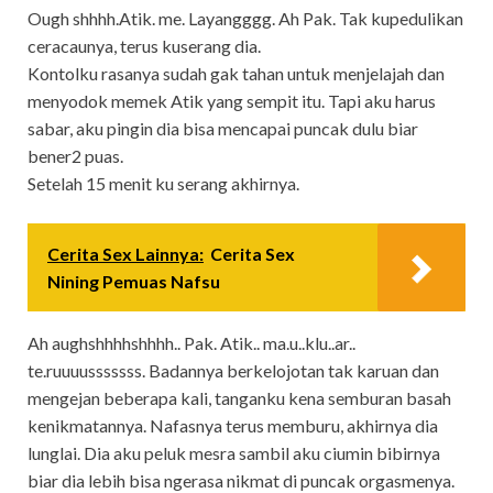
Ough shhhh.Atik. me. Layangggg. Ah Pak. Tak kupedulikan
ceracaunya, terus kuserang dia.
Kontolku rasanya sudah gak tahan untuk menjelajah dan
menyodok memek Atik yang sempit itu. Tapi aku harus
sabar, aku pingin dia bisa mencapai puncak dulu biar
bener2 puas.
Setelah 15 menit ku serang akhirnya.
Cerita Sex Lainnya:
Cerita Sex
Nining Pemuas Nafsu
Ah aughshhhhshhhh.. Pak. Atik.. ma.u..klu..ar..
te.ruuuusssssss. Badannya berkelojotan tak karuan dan
mengejan beberapa kali, tanganku kena semburan basah
kenikmatannya. Nafasnya terus memburu, akhirnya dia
lunglai. Dia aku peluk mesra sambil aku ciumin bibirnya
biar dia lebih bisa ngerasa nikmat di puncak orgasmenya.