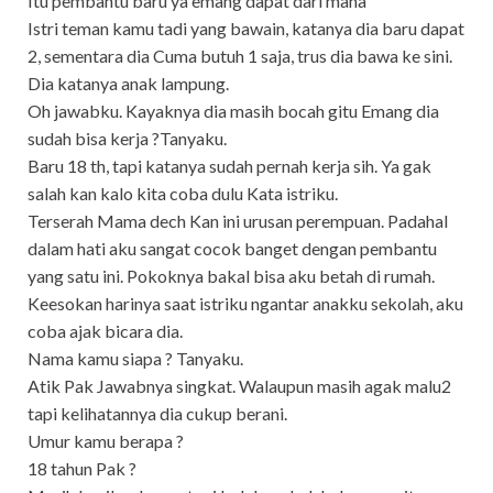
Itu pembantu baru ya emang dapat dari mana
Istri teman kamu tadi yang bawain, katanya dia baru dapat
2, sementara dia Cuma butuh 1 saja, trus dia bawa ke sini.
Dia katanya anak lampung.
Oh jawabku. Kayaknya dia masih bocah gitu Emang dia
sudah bisa kerja ?Tanyaku.
Baru 18 th, tapi katanya sudah pernah kerja sih. Ya gak
salah kan kalo kita coba dulu Kata istriku.
Terserah Mama dech Kan ini urusan perempuan. Padahal
dalam hati aku sangat cocok banget dengan pembantu
yang satu ini. Pokoknya bakal bisa aku betah di rumah.
Keesokan harinya saat istriku ngantar anakku sekolah, aku
coba ajak bicara dia.
Nama kamu siapa ? Tanyaku.
Atik Pak Jawabnya singkat. Walaupun masih agak malu2
tapi kelihatannya dia cukup berani.
Umur kamu berapa ?
18 tahun Pak ?