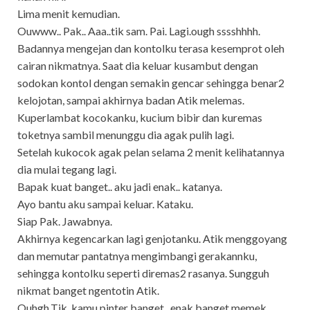
Lima menit kemudian.
Ouwww.. Pak.. Aaa..tik sam. Pai. Lagi.ough sssshhhh.
Badannya mengejan dan kontolku terasa kesemprot oleh
cairan nikmatnya. Saat dia keluar kusambut dengan
sodokan kontol dengan semakin gencar sehingga benar2
kelojotan, sampai akhirnya badan Atik melemas.
Kuperlambat kocokanku, kucium bibir dan kuremas
toketnya sambil menunggu dia agak pulih lagi.
Setelah kukocok agak pelan selama 2 menit kelihatannya
dia mulai tegang lagi.
Bapak kuat banget.. aku jadi enak.. katanya.
Ayo bantu aku sampai keluar. Kataku.
Siap Pak. Jawabnya.
Akhirnya kegencarkan lagi genjotanku. Atik menggoyang
dan memutar pantatnya mengimbangi gerakannku,
sehingga kontolku seperti diremas2 rasanya. Sungguh
nikmat banget ngentotin Atik.
Ouhgh.Tik..kamu pinter banget.. enak banget memek