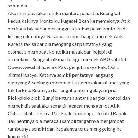
sabar dia.
Aku memposisikan diriku diantara paha dia. Kuangkat
kedua kakinya. Kontolku kugesek2kan ke memeknya. Atik
meringis tak sabar menunggu. Kutekan pelan kontolku di
lubang nikmatnya. Rasanya sempit banget memek Atik.
Karena tak sabar dia mengangkat pantatnya yang
otomatis membuat kontolku masuk dan kejepit di
memeknya. Sungguh nikmat banget memek ABG satu ini.
Ouw.wwwsshhhh.. enak Pak.. genjotin saya Pak. Ouh..
nikmatin.saya. Katanya sambil pantatnya langsung
digoyang2, sehingga membuatku ngerasakan nikmat yang
tak terkira. Rupanya dia sangat pinter ngelayani pria.
Plok-plok-plok. Bunyi benturan antara pangkal kontol dan
memek dia saat aku semakin gencar menggenjot Atik.
Ouh.. sshhhh. Terrus.. Pak Enak..banngnget..kontol Bapak
Tak hentinya dia meracau sambil tangannya menjambat
rambutnya sendiri dan kepalanya terus menggeleng ke
kanan kiri.