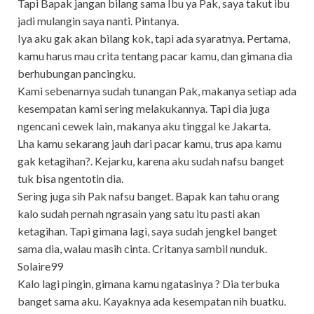
Tapi Bapak jangan bilang sama Ibu ya Pak, saya takut ibu
jadi mulangin saya nanti. Pintanya.
Iya aku gak akan bilang kok, tapi ada syaratnya. Pertama,
kamu harus mau crita tentang pacar kamu, dan gimana dia
berhubungan pancingku.
Kami sebenarnya sudah tunangan Pak, makanya setiap ada
kesempatan kami sering melakukannya. Tapi dia juga
ngencani cewek lain, makanya aku tinggal ke Jakarta.
Lha kamu sekarang jauh dari pacar kamu, trus apa kamu
gak ketagihan?. Kejarku, karena aku sudah nafsu banget
tuk bisa ngentotin dia.
Sering juga sih Pak nafsu banget. Bapak kan tahu orang
kalo sudah pernah ngrasain yang satu itu pasti akan
ketagihan. Tapi gimana lagi, saya sudah jengkel banget
sama dia, walau masih cinta. Critanya sambil nunduk.
Solaire99
Kalo lagi pingin, gimana kamu ngatasinya ? Dia terbuka
banget sama aku. Kayaknya ada kesempatan nih buatku.