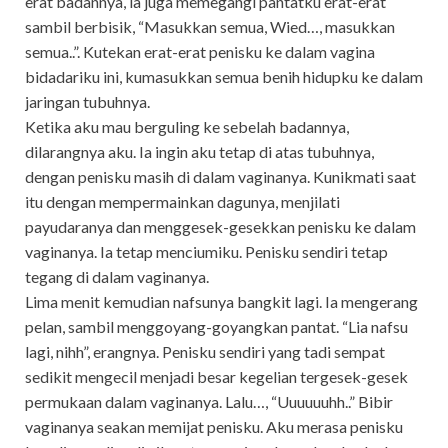
erat badannya, ia juga memegangi pantatku erat-erat
sambil berbisik, “Masukkan semua, Wied…, masukkan
semua..”. Kutekan erat-erat penisku ke dalam vagina
bidadariku ini, kumasukkan semua benih hidupku ke dalam
jaringan tubuhnya.
Ketika aku mau berguling ke sebelah badannya,
dilarangnya aku. Ia ingin aku tetap di atas tubuhnya,
dengan penisku masih di dalam vaginanya. Kunikmati saat
itu dengan mempermainkan dagunya, menjilati
payudaranya dan menggesek-gesekkan penisku ke dalam
vaginanya. Ia tetap menciumiku. Penisku sendiri tetap
tegang di dalam vaginanya.
Lima menit kemudian nafsunya bangkit lagi. Ia mengerang
pelan, sambil menggoyang-goyangkan pantat. “Lia nafsu
lagi, nihh”, erangnya. Penisku sendiri yang tadi sempat
sedikit mengecil menjadi besar kegelian tergesek-gesek
permukaan dalam vaginanya. Lalu…, “Uuuuuuhh..” Bibir
vaginanya seakan memijat penisku. Aku merasa penisku