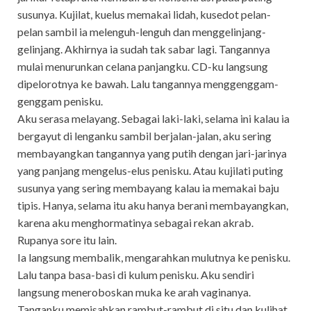
susunya. Kujilat, kuelus memakai lidah, kusedot pelan-
pelan sambil ia melenguh-lenguh dan menggelinjang-
gelinjang. Akhirnya ia sudah tak sabar lagi. Tangannya
mulai menurunkan celana panjangku. CD-ku langsung
dipelorotnya ke bawah. Lalu tangannya menggenggam-
genggam penisku.
Aku serasa melayang. Sebagai laki-laki, selama ini kalau ia
bergayut di lenganku sambil berjalan-jalan, aku sering
membayangkan tangannya yang putih dengan jari-jarinya
yang panjang mengelus-elus penisku. Atau kujilati puting
susunya yang sering membayang kalau ia memakai baju
tipis. Hanya, selama itu aku hanya berani membayangkan,
karena aku menghormatinya sebagai rekan akrab.
Rupanya sore itu lain.
Ia langsung membalik, mengarahkan mulutnya ke penisku.
Lalu tanpa basa-basi di kulum penisku. Aku sendiri
langsung meneroboskan muka ke arah vaginanya.
Tanganku memisahkan rambut-rambut di situ dan kulihat