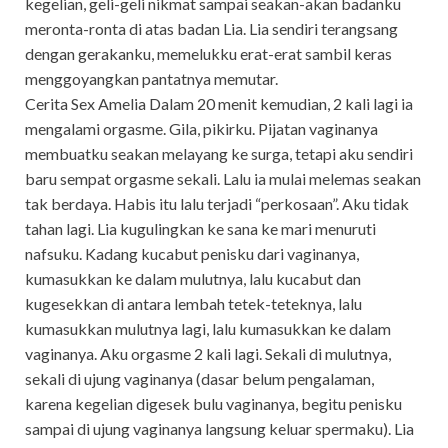
kegelian, geli-geli nikmat sampai seakan-akan badanku
meronta-ronta di atas badan Lia. Lia sendiri terangsang
dengan gerakanku, memelukku erat-erat sambil keras
menggoyangkan pantatnya memutar.
Cerita Sex Amelia Dalam 20 menit kemudian, 2 kali lagi ia
mengalami orgasme. Gila, pikirku. Pijatan vaginanya
membuatku seakan melayang ke surga, tetapi aku sendiri
baru sempat orgasme sekali. Lalu ia mulai melemas seakan
tak berdaya. Habis itu lalu terjadi “perkosaan”. Aku tidak
tahan lagi. Lia kugulingkan ke sana ke mari menuruti
nafsuku. Kadang kucabut penisku dari vaginanya,
kumasukkan ke dalam mulutnya, lalu kucabut dan
kugesekkan di antara lembah tetek-teteknya, lalu
kumasukkan mulutnya lagi, lalu kumasukkan ke dalam
vaginanya. Aku orgasme 2 kali lagi. Sekali di mulutnya,
sekali di ujung vaginanya (dasar belum pengalaman,
karena kegelian digesek bulu vaginanya, begitu penisku
sampai di ujung vaginanya langsung keluar spermaku). Lia