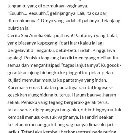
tanganku yang di permukaan vaginanya.
“Euuuhh…, eeuuuhh..”, gelinjangnya. Lalu, tak sabar,
diturunkannya CD-nya yang sudah di pahanya. Telanjang
bulatlah ia.
Cerita Sex Amelia Gila, putihnya! Pantatnya yang bulat,
yang biasanya kupegangi (dari luar) kalau ia lagi
bergelayut di lenganku, betul-betul indah. Pinggulnya
apalagi. Penisku langsung berdiri menegang melihat itu
semua dan mengantisipasi “tugas lanjutannya”. Kugosok-
gosokkan ujung hidungku ke pinggul itu, pelan-pelan
kujilati memutar menuju ke pantatnya yang indah.
Kuremas-remas bulatan pantatnya, sambil kugesek-
gesekkan ujung hidungku terus. Harum baunya, harum
sekali. Penisku yang tegang bergerak-gerak terus.
Ia tak sabar, dipegangnya tanganku, dibimbingnya untuk
kembali menusuk-nusuk vaginanya. Ia sendiri seakan
kesetanan menunggu lubang vaginanya dimasuki jari-
jariku. Tetapi aku kembali berkonsentrasi pada puting