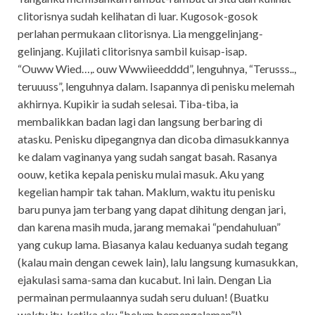
clitorisnya sudah kelihatan di luar. Kugosok-gosok
perlahan permukaan clitorisnya. Lia menggelinjang-
gelinjang. Kujilati clitorisnya sambil kuisap-isap.
“Ouww Wied…,. ouw Wwwiieedddd”, lenguhnya, “Terusss..,
teruuuss”, lenguhnya dalam. Isapannya di penisku melemah
akhirnya. Kupikir ia sudah selesai. Tiba-tiba, ia
membalikkan badan lagi dan langsung berbaring di
atasku. Penisku dipegangnya dan dicoba dimasukkannya
ke dalam vaginanya yang sudah sangat basah. Rasanya
oouw, ketika kepala penisku mulai masuk. Aku yang
kegelian hampir tak tahan. Maklum, waktu itu penisku
baru punya jam terbang yang dapat dihitung dengan jari,
dan karena masih muda, jarang memakai “pendahuluan”
yang cukup lama. Biasanya kalau keduanya sudah tegang
(kalau main dengan cewek lain), lalu langsung kumasukkan,
ejakulasi sama-sama dan kucabut. Ini lain. Dengan Lia
permainan permulaannya sudah seru duluan! (Buatku
waktu itu, ketika aku “belum berpengalaman”!)