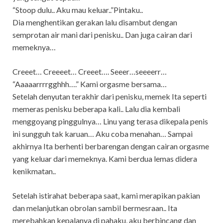
“Stoop dulu.. Aku mau keluar..”Pintaku..
Dia menghentikan gerakan lalu disambut dengan
semprotan air mani dari penisku.. Dan juga cairan dari
memeknya…
Creeet… Creeeet… Creeet…. Seeer…seeeerr…
“Aaaaarrrrgghhh….” Kami orgasme bersama…
Setelah denyutan terakhir dari penisku, memek Ita seperti
memeras penisku beberapa kali.. Lalu dia kembali
menggoyang pinggulnya… Linu yang terasa dikepala penis
ini sungguh tak karuan… Aku coba menahan… Sampai
akhirnya Ita berhenti berbarengan dengan cairan orgasme
yang keluar dari memeknya. Kami berdua lemas didera
kenikmatan..
Setelah istirahat beberapa saat, kami merapikan pakian
dan melanjutkan obrolan sambil bermesraan.. Ita
merebahkan kepalanya di pahaku, aku berbincang dan