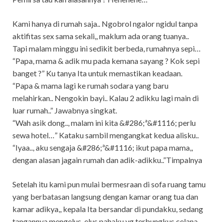
Kami hanya di rumah saja.. Ngobrol ngalor ngidul tanpa
aktifitas sex sama sekali,, maklum ada orang tuanya..
Tapi malam minggu ini sedikit berbeda, rumahnya sepi…
“Papa, mama & adik mu pada kemana sayang ? Kok sepi
banget ?” Ku tanya Ita untuk memastikan keadaan.
“Papa & mama lagi ke rumah sodara yang baru
melahirkan.. Nengokin bayi.. Kalau 2 adikku lagi main di
luar rumah..” Jawabnya singkat.
“Wah asik dong.., malam ini kita &#286;ª&#1116; perlu
sewa hotel…” Kataku sambil mengangkat kedua alisku..
“Iyaa.., aku sengaja &#286;ª&#1116; ikut papa mama,,
dengan alasan jagain rumah dan adik-adikku..”Timpalnya
Setelah itu kami pun mulai bermesraan di sofa ruang tamu
yang berbatasan langsung dengan kamar orang tua dan
kamar adikya,, kepala Ita bersandar di pundakku, sedang
tangannya mengelus-elus pahaku yg terbungkus celana