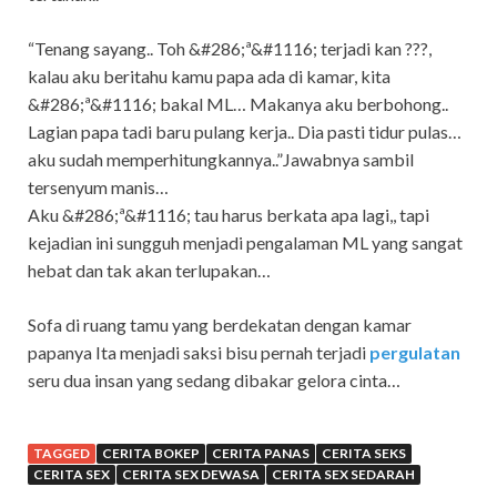
“Tenang sayang.. Toh &#286;ª&#1116; terjadi kan ???,
kalau aku beritahu kamu papa ada di kamar, kita
&#286;ª&#1116; bakal ML… Makanya aku berbohong..
Lagian papa tadi baru pulang kerja.. Dia pasti tidur pulas…
aku sudah memperhitungkannya..”Jawabnya sambil
tersenyum manis…
Aku &#286;ª&#1116; tau harus berkata apa lagi,, tapi
kejadian ini sungguh menjadi pengalaman ML yang sangat
hebat dan tak akan terlupakan…
Sofa di ruang tamu yang berdekatan dengan kamar
papanya Ita menjadi saksi bisu pernah terjadi
pergulatan
seru dua insan yang sedang dibakar gelora cinta…
TAGGED
CERITA BOKEP
CERITA PANAS
CERITA SEKS
CERITA SEX
CERITA SEX DEWASA
CERITA SEX SEDARAH