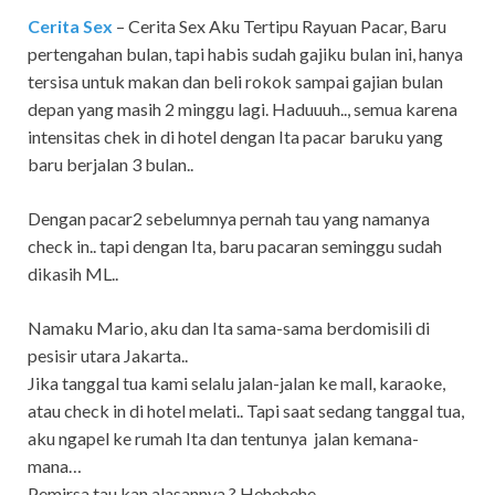
Cerita Sex
– Cerita Sex Aku Tertipu Rayuan Pacar,
Baru
pertengahan bulan, tapi habis sudah gajiku bulan ini, hanya
tersisa untuk makan dan beli rokok sampai gajian bulan
depan yang masih 2 minggu lagi. Haduuuh.., semua karena
intensitas chek in di hotel dengan Ita pacar baruku yang
baru berjalan 3 bulan..
Dengan pacar2 sebelumnya pernah tau yang namanya
check in.. tapi dengan Ita, baru pacaran seminggu sudah
dikasih ML..
Namaku Mario, aku dan Ita sama-sama berdomisili di
pesisir utara Jakarta..
Jika tanggal tua kami selalu jalan-jalan ke mall, karaoke,
atau check in di hotel melati.. Tapi saat sedang tanggal tua,
aku ngapel ke rumah Ita dan tentunya jalan kemana-
mana…
Pemirsa tau kan alasannya ? Hehehehe…