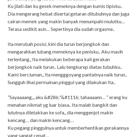
Ku jilati dan ku gesek memeknya dengan kumis tipisku..
Dia mengerang hebat disertai getaran ditubuhnya dan juga
cairan memek yang makin banyak menumpahi mulutku…
Terasa sedikit asin… Sepertinya dia sudah orgasme..
Ita merubah posisi, kini dia turun berjongkok dan
mengarahkan lubang memeknya ke penisku.. Aku masih
terlentang,, Ita melakukan beberapa kali gerakan
berjongkok naik turun.. Lalu tengkurep diatas tubuhku..
Kami berciuman,, Ita mengggoyang pantatnya naik turun..
Sungguh lihai permainan pinggul yang dilakukan Ita..
“Sayaaaang,,, aku &#286;ª&#1116; tahaaaann… ” erang ku
menahan nikmat yg luar biasa.. Ita malah bangkit dan
lututnya diletakkan ke sofa,, dia menggenjot makin
kencang… dan makin kencang…
Ku pegang pinggulnya untuk memberhentikan gerakannya
yang sangat cepat…