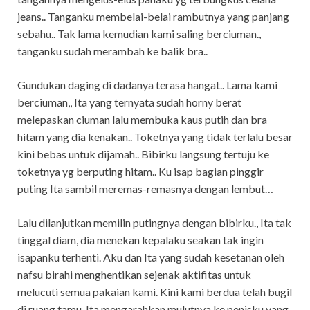
jeans.. Tanganku membelai-belai rambutnya yang panjang
sebahu.. Tak lama kemudian kami saling berciuman.,
tanganku sudah merambah ke balik bra..
Gundukan daging di dadanya terasa hangat.. Lama kami
berciuman,, Ita yang ternyata sudah horny berat
melepaskan ciuman lalu membuka kaus putih dan bra
hitam yang dia kenakan.. Toketnya yang tidak terlalu besar
kini bebas untuk dijamah.. Bibirku langsung tertuju ke
toketnya yg berputing hitam.. Ku isap bagian pinggir
puting Ita sambil meremas-remasnya dengan lembut…
Lalu dilanjutkan memilin putingnya dengan bibirku., Ita tak
tinggal diam, dia menekan kepalaku seakan tak ingin
isapanku terhenti. Aku dan Ita yang sudah kesetanan oleh
nafsu birahi menghentikan sejenak aktifitas untuk
melucuti semua pakaian kami. Kini kami berdua telah bugil
di ruang tamu, Ita mengarahkan mulutnya ke penisku yang