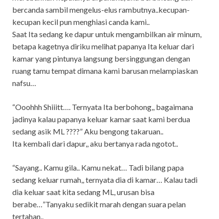
bercanda sambil mengelus-elus rambutnya..kecupan-
kecupan kecil pun menghiasi canda kami..
Saat Ita sedang ke dapur untuk mengambilkan air minum,
betapa kagetnya diriku melihat papanya Ita keluar dari
kamar yang pintunya langsung bersinggungan dengan
ruang tamu tempat dimana kami barusan melampiaskan
nafsu…
“Ooohhh Shiiitt…. Ternyata Ita berbohong,, bagaimana
jadinya kalau papanya keluar kamar saat kami berdua
sedang asik ML ????” Aku bengong takaruan..
Ita kembali dari dapur,, aku bertanya rada ngotot..
“Sayang.. Kamu gila.. Kamu nekat… Tadi bilang papa
sedang keluar rumah,, ternyata dia di kamar… Kalau tadi
dia keluar saat kita sedang ML, urusan bisa
berabe…”Tanyaku sedikit marah dengan suara pelan
tertahan..