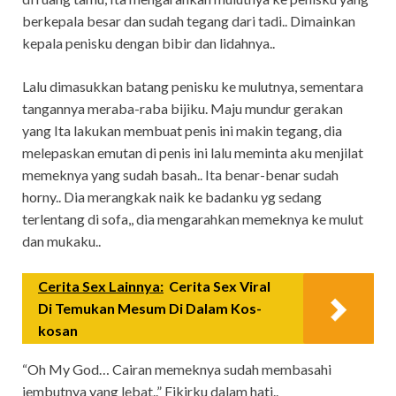
berkepala besar dan sudah tegang dari tadi.. Dimainkan
kepala penisku dengan bibir dan lidahnya..
Lalu dimasukkan batang penisku ke mulutnya, sementara
tangannya meraba-raba bijiku. Maju mundur gerakan
yang Ita lakukan membuat penis ini makin tegang, dia
melepaskan emutan di penis ini lalu meminta aku menjilat
memeknya yang sudah basah.. Ita benar-benar sudah
horny.. Dia merangkak naik ke badanku yg sedang
terlentang di sofa,, dia mengarahkan memeknya ke mulut
dan mukaku..
Cerita Sex Lainnya:
Cerita Sex Viral
Di Temukan Mesum Di Dalam Kos-
kosan
“Oh My God… Cairan memeknya sudah membasahi
jembutnya yang lebat..” Fikirku dalam hati..