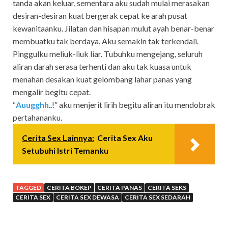
tanda akan keluar, sementara aku sudah mulai merasakan
desiran-desiran kuat bergerak cepat ke arah pusat
kewanitaanku. Jilatan dan hisapan mulut ayah benar-benar
membuatku tak berdaya. Aku semakin tak terkendali.
Pinggulku meliuk-liuk liar. Tubuhku mengejang, seluruh
aliran darah serasa terhenti dan aku tak kuasa untuk
menahan desakan kuat gelombang lahar panas yang
mengalir begitu cepat.
“
Auugghh
..!” aku menjerit lirih begitu aliran itu mendobrak
pertahananku.
Cerita Sex Lainnya:
Cerita Sex Aku
Setubuhi Istri Temanku
TAGGED
CERITA BOKEP
CERITA PANAS
CERITA SEKS
CERITA SEX
CERITA SEX DEWASA
CERITA SEX SEDARAH