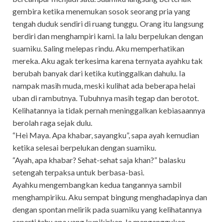
gembira ketika menemukan sosok seorang pria yang
tengah duduk sendiri di ruang tunggu. Orang itu langsung
berdiri dan menghampiri kami. Ia lalu berpelukan dengan
suamiku. Saling melepas rindu. Aku memperhatikan
mereka. Aku agak terkesima karena ternyata ayahku tak
berubah banyak dari ketika kutinggalkan dahulu. Ia
nampak masih muda, meski kulihat ada beberapa helai
uban di rambutnya. Tubuhnya masih tegap dan berotot.
Kelihatannya ia tidak pernah meninggalkan kebiasaannya
berolah raga sejak dulu.
“Hei Maya. Apa khabar, sayangku”, sapa ayah kemudian
ketika selesai berpelukan dengan suamiku.
“Ayah, apa khabar? Sehat-sehat saja khan?” balasku
setengah terpaksa untuk berbasa-basi.
Ayahku mengembangkan kedua tangannya sambil
menghampiriku. Aku sempat bingung menghadapinya dan
dengan spontan melirik pada suamiku yang kelihatannya
seperti tahu apa yang kupikirkan. Ia menganggukan