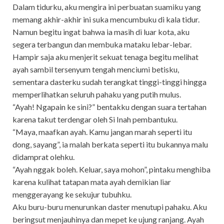
Dalam tidurku, aku mengira ini perbuatan suamiku yang
memang akhir-akhir ini suka mencumbuku di kala tidur.
Namun begitu ingat bahwa ia masih di luar kota, aku
segera terbangun dan membuka mataku lebar-lebar.
Hampir saja aku menjerit sekuat tenaga begitu melihat
ayah sambil tersenyum tengah menciumi betisku,
sementara dasterku sudah terangkat tinggi-tinggi hingga
memperlihatkan seluruh pahaku yang putih mulus.
“Ayah! Ngapain ke sini?” bentakku dengan suara tertahan
karena takut terdengar oleh Si Inah pembantuku.
“Maya, maafkan ayah. Kamu jangan marah seperti itu
dong, sayang”, ia malah berkata seperti itu bukannya malu
didamprat olehku.
“Ayah nggak boleh. Keluar, saya mohon”, pintaku menghiba
karena kulihat tatapan mata ayah demikian liar
menggerayang ke sekujur tubuhku.
Aku buru-buru menurunkan daster menutupi pahaku. Aku
beringsut menjauhinya dan mepet ke ujung ranjang. Ayah