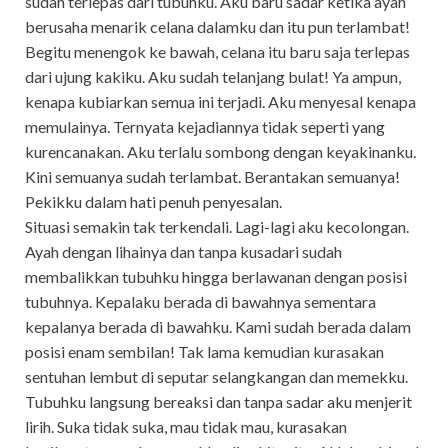
sudah terlepas dari tubuhku. Aku baru sadar ketika ayah
berusaha menarik celana dalamku dan itu pun terlambat!
Begitu menengok ke bawah, celana itu baru saja terlepas
dari ujung kakiku. Aku sudah telanjang bulat! Ya ampun,
kenapa kubiarkan semua ini terjadi. Aku menyesal kenapa
memulainya. Ternyata kejadiannya tidak seperti yang
kurencanakan. Aku terlalu sombong dengan keyakinanku.
Kini semuanya sudah terlambat. Berantakan semuanya!
Pekikku dalam hati penuh penyesalan.
Situasi semakin tak terkendali. Lagi-lagi aku kecolongan.
Ayah dengan lihainya dan tanpa kusadari sudah
membalikkan tubuhku hingga berlawanan dengan posisi
tubuhnya. Kepalaku berada di bawahnya sementara
kepalanya berada di bawahku. Kami sudah berada dalam
posisi enam sembilan! Tak lama kemudian kurasakan
sentuhan lembut di seputar selangkangan dan memekku.
Tubuhku langsung bereaksi dan tanpa sadar aku menjerit
lirih. Suka tidak suka, mau tidak mau, kurasakan