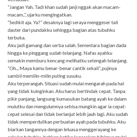
“Jangan Yah. Tadi khan sudah janji nggak akan macam-
macam..”, ujarku mengingatkan.
“Sedikit aja. Ya?” desaknya lagi seraya menggeser tali
daster dari pundakku sehingga bagian atas tubuhku
terbuka.
Aku jadi gamang dan serba salah. Sementara bagian dada
hingga ke pinggang sudah telanjang. Nafas ayahku
semakin memburu kencang melihatku setengah telanjang.
“Oh.., Maya kamu benar-benar cantik sekali”, pujinya
sambil memilin-milin puting susuku.
Aku terperangah. Situasi sudah mulai mengarah pada hal
yang tidak kuinginkan. Aku harus bertindak cepat. Tanpa
pikir panjang, langsung kumasukan batang ayah ke dalam
mulutku dan mengulumnya sebisa mungkin agar ia cepat-
cepat selesai dan tidak berlanjut lebih jauh lagi. Aku sudah
tidak memperdulikan perbuatan ayah pada tubuhku. Aku
biarkan tangannya dengan leluasa menggerayang ke
sekujur tubuhku, bahkan ketika kurasakan bibirnya mulai