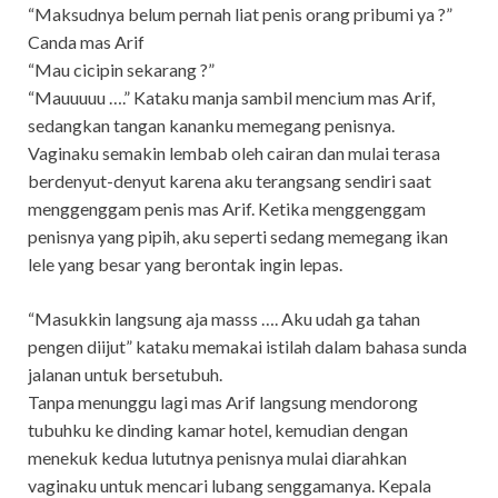
“Maksudnya belum pernah liat penis orang pribumi ya ?”
Canda mas Arif
“Mau cicipin sekarang ?”
“Mauuuuu ….” Kataku manja sambil mencium mas Arif,
sedangkan tangan kananku memegang penisnya.
Vaginaku semakin lembab oleh cairan dan mulai terasa
berdenyut-denyut karena aku terangsang sendiri saat
menggenggam penis mas Arif. Ketika menggenggam
penisnya yang pipih, aku seperti sedang memegang ikan
lele yang besar yang berontak ingin lepas.
“Masukkin langsung aja masss …. Aku udah ga tahan
pengen diijut” kataku memakai istilah dalam bahasa sunda
jalanan untuk bersetubuh.
Tanpa menunggu lagi mas Arif langsung mendorong
tubuhku ke dinding kamar hotel, kemudian dengan
menekuk kedua lututnya penisnya mulai diarahkan
vaginaku untuk mencari lubang senggamanya. Kepala