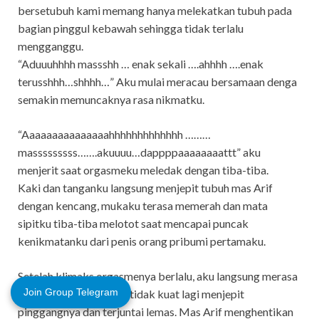
bersetubuh kami memang hanya melekatkan tubuh pada
bagian pinggul kebawah sehingga tidak terlalu
mengganggu.
“Aduuuhhhh massshh … enak sekali ….ahhhh ….enak
terusshhh…shhhh…” Aku mulai meracau bersamaan denga
semakin memuncaknya rasa nikmatku.
“Aaaaaaaaaaaaaaahhhhhhhhhhhhh ………
masssssssss…….akuuuu…dappppaaaaaaaattt” aku
menjerit saat orgasmeku meledak dengan tiba-tiba.
Kaki dan tanganku langsung menjepit tubuh mas Arif
dengan kencang, mukaku terasa memerah dan mata
sipitku tiba-tiba melotot saat mencapai puncak
kenikmatanku dari penis orang pribumi pertamaku.
Setelah klimaks orgasmenya berlalu, aku langsung merasa
Join Group Telegram
lemas sehingga kakiku tidak kuat lagi menjepit
pinggangnya dan terjuntai lemas. Mas Arif menghentikan