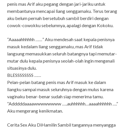
penis mas Arif aku pegang dengan jari-jariku untuk
membantunya mencapai liang senggamaku. Terus terang
aku belum pernah bersetubuh sambil berdiri dengan
cowok-cowokku sebelumnya, apalagi dengan Kokoku.
“Aaaaahhhhhh ……” Aku mendesah saat kepala penisnya
masuk kedalam liang senggamaku, mas Arif tidak
langsung memasukkan seluruh batangnya tapi memutar-
mutar dulu kepala penisnya seolah-olah ingin mengenali
situasinya dulu.
BLESSSSSSSS ……
Pelan-pelan batang penis mas Arif masuk ke dalam
liangku sampai masuk seluruhnya dengan mulus karena
vaginaku benar-benar sudah siap menerima tamu.
“Adddddaaaawwwwwwww …..auhhhhhh…aaaahhhhhh ….”
Aku mengerang kenikmatan.
Cerita Sex Aku DiHamilin Sambil tangannya menyangga