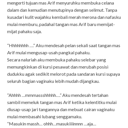
mengerti tujuan mas Arif menyuruhku membuka celana
dalam dan kemudian menutupinya dengan selimut. Tanpa
kusadari kulit wajahku kembali merah merona dan nafasku
mulai memburu, padahal tangan mas Arif baru memijat-
mijat pahaku saja.
“Hhhhhhhh ….” Aku mendesah pelan sekali saat tangan mas
Arif mulai mengusap-usah pangkal pahaku.
Secara naluriah aku membuka pahaku selebar yang
memungkinkan di kursi pesawat dan merubah posisi
dudukku agak sedikit melorot pada sandaran kursi supaya
seluruh bagian vaginaku lebih mudah dijangkau.
“Ahhhh …mmmassshhhhh….” Aku mendesah tertahan
sambil memeluk tangan mas Arif ketika kelentitku mulai
diusap-usap jari tangannya dan mebuat cairan vaginaku
mulai membasahi lubang senggamaku.
“Masukin massh… ohhh…masukiiiinnnn …aja…