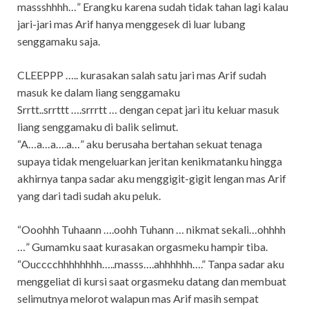
massshhhh…” Erangku karena sudah tidak tahan lagi kalau
jari-jari mas Arif hanya menggesek di luar lubang
senggamaku saja.
CLEEPPP ….. kurasakan salah satu jari mas Arif sudah
masuk ke dalam liang senggamaku
Srrtt..srrttt ….srrrtt … dengan cepat jari itu keluar masuk
liang senggamaku di balik selimut.
“A…a…a….a…” aku berusaha bertahan sekuat tenaga
supaya tidak mengeluarkan jeritan kenikmatanku hingga
akhirnya tanpa sadar aku menggigit-gigit lengan mas Arif
yang dari tadi sudah aku peluk.
“Ooohhh Tuhaann ….oohh Tuhann … nikmat sekali…ohhhh
…” Gumamku saat kurasakan orgasmeku hampir tiba.
“Oucccchhhhhhhh…..masss….ahhhhhh….” Tanpa sadar aku
menggeliat di kursi saat orgasmeku datang dan membuat
selimutnya melorot walapun mas Arif masih sempat