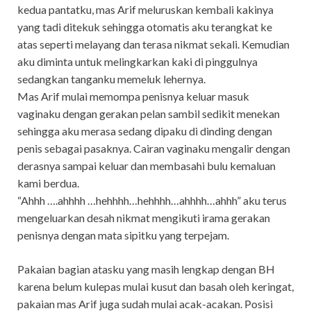
kedua pantatku, mas Arif meluruskan kembali kakinya
yang tadi ditekuk sehingga otomatis aku terangkat ke
atas seperti melayang dan terasa nikmat sekali. Kemudian
aku diminta untuk melingkarkan kaki di pinggulnya
sedangkan tanganku memeluk lehernya.
Mas Arif mulai memompa penisnya keluar masuk
vaginaku dengan gerakan pelan sambil sedikit menekan
sehingga aku merasa sedang dipaku di dinding dengan
penis sebagai pasaknya. Cairan vaginaku mengalir dengan
derasnya sampai keluar dan membasahi bulu kemaluan
kami berdua.
“Ahhh ….ahhhh …hehhhh…hehhhh…ahhhh…ahhh” aku terus
mengeluarkan desah nikmat mengikuti irama gerakan
penisnya dengan mata sipitku yang terpejam.
Pakaian bagian atasku yang masih lengkap dengan BH
karena belum kulepas mulai kusut dan basah oleh keringat,
pakaian mas Arif juga sudah mulai acak-acakan. Posisi